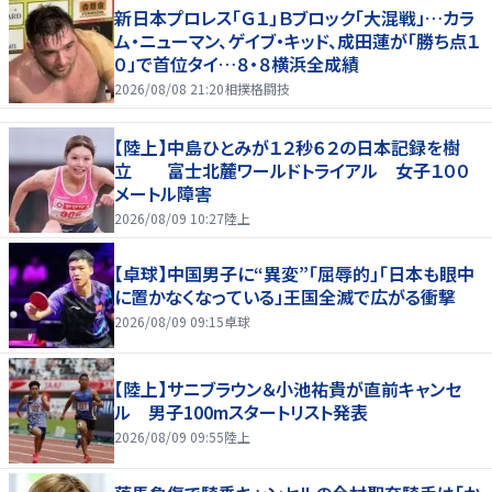
新日本プロレス「Ｇ１」Ｂブロック「大混戦」…カラ
ム・ニューマン、ゲイブ・キッド、成田蓮が「勝ち点１
０」で首位タイ…８・８横浜全成績
2026/08/08 21:20
相撲格闘技
【陸上】中島ひとみが１２秒６２の日本記録を樹
立 富士北麓ワールドトライアル 女子１００
メートル障害
2026/08/09 10:27
陸上
【卓球】中国男子に“異変”「屈辱的」「日本も眼中
に置かなくなっている」王国全滅で広がる衝撃
2026/08/09 09:15
卓球
【陸上】サニブラウン＆小池祐貴が直前キャンセ
ル 男子100mスタートリスト発表
2026/08/09 09:55
陸上