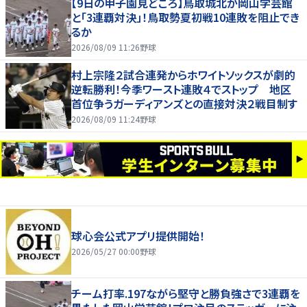
【9日の甲子園見どころ】鳥取城北が岡山学芸館
と「3連覇対決」！鳥取勢夏初戦10連敗を阻止でき
るか
2026/08/09 11:26
野球
村上宗隆２試合連発からホワイトソックスが劇的
逆転勝利！今季ワースト連敗４でストップ 地区
首位争うガーディアンズとの直接対決２戦目制す
2026/08/09 11:24
野球
球心会公式アプリ提供開始！
2026/05/27 00:00
野球
チーム打率.197ながら堅守と勝負強さで3連覇を