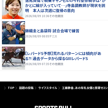
落馬負傷で騎乗キャンセルの今村聖奈騎手は「か
かとに線が入っていて…」寺島調教師が現状を説
明 本人は次週に復帰の意向
2026/08/09 10:36
その他競技
錦織圭と島袋将 試合会場で練習
2026/08/09 08:05
テニス
【レパードS予想】荒れるパターンには傾向があ
る?! 過去データから探るGIIIレパードS
2026/08/09 07:35
その他競技
TOP
話題の投稿
ライフスタイル
工藤静香、あの有名女優と顔寄せ2シ