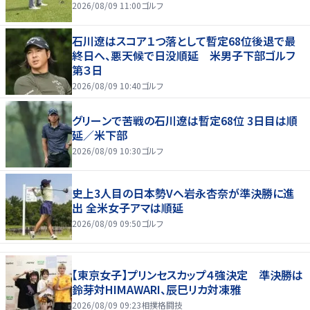
2026/08/09 11:00
ゴルフ
石川遼はスコア１つ落として暫定68位後退で最
終日へ、悪天候で日没順延 米男子下部ゴルフ
第３日
2026/08/09 10:40
ゴルフ
グリーンで苦戦の石川遼は暫定68位 3日目は順
延／米下部
2026/08/09 10:30
ゴルフ
史上3人目の日本勢Vへ岩永杏奈が準決勝に進
出 全米女子アマは順延
2026/08/09 09:50
ゴルフ
【東京女子】プリンセスカップ４強決定 準決勝は
鈴芽対HIMAWARI、辰巳リカ対凍雅
2026/08/09 09:23
相撲格闘技