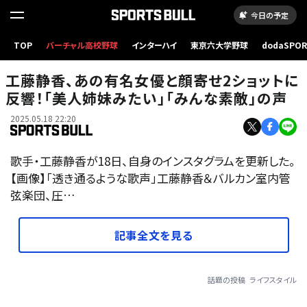
今日の予定
TOP
バーチャル高校野球
インターハイ
東京六大学野球
dodaSPO
（新しいタブ
工藤静香、あの有名女優と顔寄せ2ショットに
反響！「美人姉妹みたい」「みんな素敵」の声
2025.05.18 22:20
歌手・工藤静香が18日、自身のインスタグラムを更新した。
【画像】「透き通るような歌声」工藤静香＆バルカン室内管
弦楽団、圧…
記事全文を見る
話題の投稿
ライフスタイル