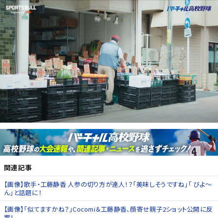
関連記事
【画像】歌手・工藤静香 人参の切り方が達人！？「美味しそうですね」「 びよ〜
ん」と話題に！
【画像】「似てますかね？」Cocomi＆工藤静香、顔寄せ親子2ショット公開に反
響！