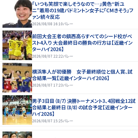
「いつも笑顔で楽しそうなので…」黄色“新ユ
ニ”着用の19歳バドミントン女子に「CMきそう」フ
ァン続々反応
2026/08/08 16:10
バレー
前回大会王者の鎮西高らすべてのシード校がベ
スト4入り 大会最終日の勝負の行方は【近畿イン
ターハイ2026】
2026/08/07 22:22
バレー
横浜隼人が初優勝 女子最終順位と個人賞、試
合結果一覧【近畿インターハイ2026】
2026/08/07 17:23
バレー
男子3日目（8/7）決勝トーナメント3、4回戦全12試
合結果と最終日（8/8）の試合予定【近畿インター
ハイ2026】
2026/08/07 15:25
バレー