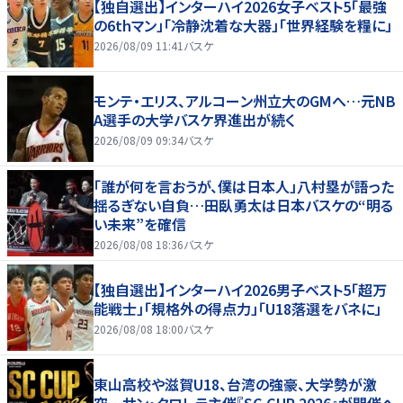
【独自選出】インターハイ2026女子ベスト5「最強
の6thマン」「冷静沈着な大器」「世界経験を糧に」
2026/08/09 11:41
バスケ
モンテ・エリス、アルコーン州立大のGMへ…元NB
A選手の大学バスケ界進出が続く
2026/08/09 09:34
バスケ
「誰が何を言おうが、僕は日本人」八村塁が語った
揺るぎない自負…田臥勇太は日本バスケの“明る
い未来”を確信
2026/08/08 18:36
バスケ
【独自選出】インターハイ2026男子ベスト5「超万
能戦士」「規格外の得点力」「U18落選をバネに」
2026/08/08 18:00
バスケ
東山高校や滋賀U18、台湾の強豪、大学勢が激