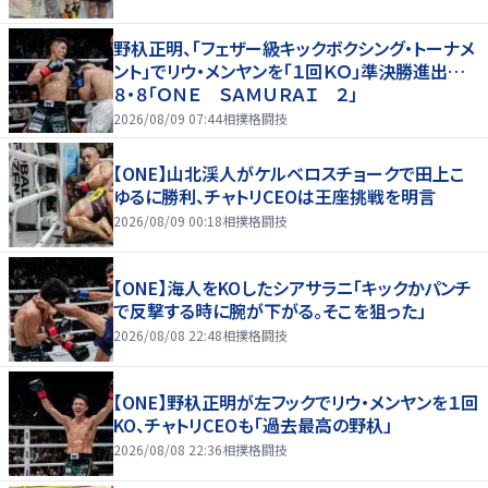
野杁正明、「フェザー級キックボクシング・トーナメ
ント」でリウ・メンヤンを「１回ＫＯ」準決勝進出…
８・８「ＯＮＥ ＳＡＭＵＲＡＩ ２」
2026/08/09 07:44
相撲格闘技
【ONE】山北渓人がケルベロスチョークで田上こ
ゆるに勝利、チャトリCEOは王座挑戦を明言
2026/08/09 00:18
相撲格闘技
【ONE】海人をKOしたシアサラニ「キックかパンチ
で反撃する時に腕が下がる。そこを狙った」
2026/08/08 22:48
相撲格闘技
【ONE】野杁正明が左フックでリウ・メンヤンを１回
KO、チャトリCEOも「過去最高の野杁」
2026/08/08 22:36
相撲格闘技