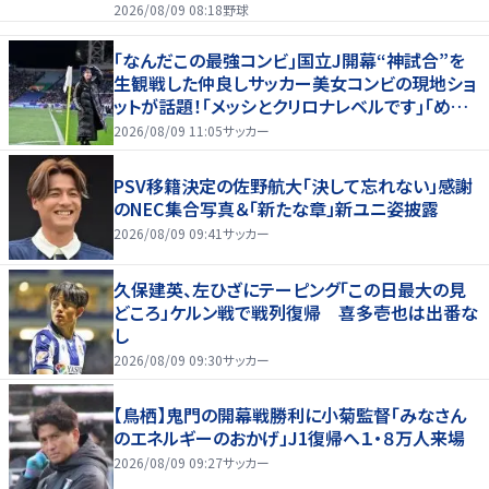
2026/08/09 08:18
野球
｢なんだこの最強コンビ｣国立J開幕“神試合”を
生観戦した仲良しサッカー美女コンビの現地ショ
ットが話題！｢メッシとクリロナレベルです｣｢めちゃ
くちゃ可愛い｣
2026/08/09 11:05
サッカー
PSV移籍決定の佐野航大「決して忘れない」感謝
のNEC集合写真＆「新たな章」新ユニ姿披露
2026/08/09 09:41
サッカー
久保建英、左ひざにテーピング「この日最大の見
どころ」ケルン戦で戦列復帰 喜多壱也は出番な
し
2026/08/09 09:30
サッカー
【鳥栖】鬼門の開幕戦勝利に小菊監督「みなさん
のエネルギーのおかげ」J1復帰へ１・８万人来場
2026/08/09 09:27
サッカー