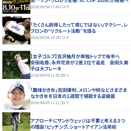
突…サン・クロレラ主催『SC CUP 2026』が開催へ
2026/08/08 17:00
バスケ
「たくさん説得したって感じではない」マクシー、レ
ブロンの“リクルート活動”を語る
2026/08/08 16:28
バスケ
【女子ゴルフ】吉沢柚月が単独トップで後半へ
安田祐香、永井花奈が２差２位で追走 金田久美
子は大ブレーキ
2026/08/09 11:38
ゴルフ
「趣味かき氷」吉田優利、メロンや桃などさまざま
なかき氷を日本の１週間で堪能する姿披露
2026/08/09 11:11
ゴルフ
アプローチにサンドウェッジは不要と考える３つ
の理由！ピッチング、ショートアイアン活用術