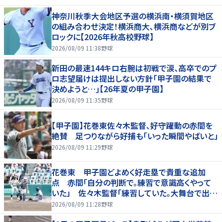
神奈川秋季大会地区予選の横浜南・横須賀地区
の組み合わせ決定！横浜商大、横浜商などが別ブ
ロックに【2026年秋高校野球】
2026/08/09 11:38
野球
新田の最速144キロ右腕は初戦で涙、高卒でのプ
ロ志望届けは提出しない方針｢甲子園の結果で
決めようと…｣【26年夏の甲子園】
2026/08/09 11:35
野球
【甲子園】花巻東佐々木監督、好守躍動の赤間を
絶賛 足つりながら好捕も「いった瞬間やばいと」
2026/08/09 11:29
野球
花巻東 甲子園どよめく好走塁で貴重な追加
点 赤間「自分の判断で。練習で意識高くやって
いた」 佐々木監督「練習していた。大舞台で出た
のはうれしい」
2026/08/09 11:28
野球