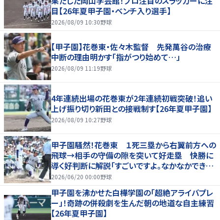
果たした岡山学芸館！プロ注目のスラッガーに注
目【26年夏甲子園・ベンチ入り選手】
2026/08/09 10:30
野球
【甲子園】花巻東・佐々木監督 先発萬谷の治療
中断の理由明かす「指がつり始めて…」
2026/08/09 11:19
野球
4年連続出場の花巻東が2年連続初戦突破！追い
上げ振り切り新田との接戦制す【26年夏甲子園】
2026/08/09 10:27
野球
甲子園騒然！花巻東 １死三塁から右翼前方への
飛球→相手の守備の隙を突いて好走塁 快勝に
導く好判断に解説「すごいですよ。なかなかできな
いプレー」
2026/06/20 00:00
野球
甲子園を沸かせた白樺学園の「超絶アライバプレ
ー」！奇跡の併殺劇を生んだ朝の地道な自主練習
【26年夏甲子園】