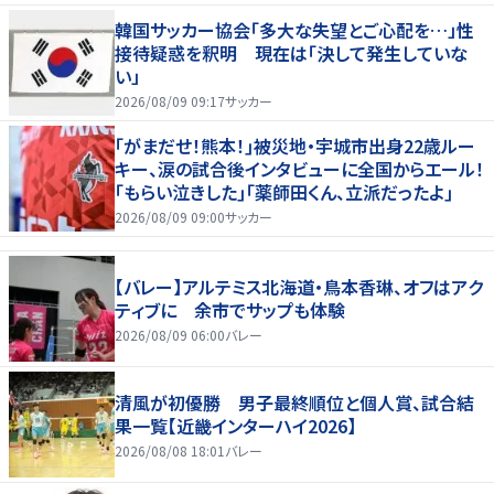
韓国サッカー協会「多大な失望とご心配を…」性
接待疑惑を釈明 現在は「決して発生していな
い」
2026/08/09 09:17
サッカー
｢がまだせ！熊本！｣被災地・宇城市出身22歳ルー
キー、涙の試合後インタビューに全国からエール！
｢もらい泣きした｣｢薬師田くん、立派だったよ｣
2026/08/09 09:00
サッカー
【バレー】アルテミス北海道・鳥本香琳、オフはアク
ティブに 余市でサップも体験
2026/08/09 06:00
バレー
清風が初優勝 男子最終順位と個人賞、試合結
果一覧【近畿インターハイ2026】
2026/08/08 18:01
バレー