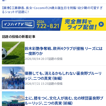
【画像】工藤静香、長女・Cocomiの24歳お誕生日を祝福！幼少期の可愛すぎ
るショットが話題に！
話題の投稿
の新着記事
鈴木彩艶争奪戦、欧州4クラブが接触 リーズには
一度断りか
2026/08/04 20:37
話題の投稿
優勝しても、消えるかもしれない――富良野ブルーリ
ッジ、二つの真実（後編）
2026/07/21 15:25
話題の投稿
土に、膝をつく。文化人が挑む、北の球団――富良野ブ
ルーリッジ、二つの真実（前編）