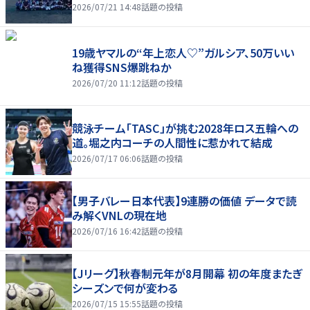
2026/07/21 14:48
話題の投稿
19歳ヤマルの“年上恋人♡”ガルシア、50万いい
ね獲得SNS爆跳ねか
2026/07/20 11:12
話題の投稿
競泳チーム「TASC」が挑む2028年ロス五輪への
道。堀之内コーチの人間性に惹かれて結成
2026/07/17 06:06
話題の投稿
【男子バレー日本代表】9連勝の価値 データで読
み解くVNLの現在地
2026/07/16 16:42
話題の投稿
【Jリーグ】秋春制元年が8月開幕 初の年度またぎ
シーズンで何が変わる
2026/07/15 15:55
話題の投稿