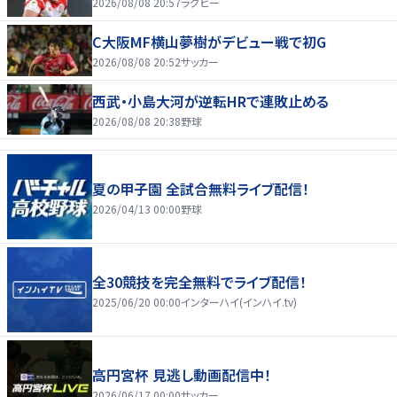
2026/08/08 20:57
ラグビー
C大阪MF横山夢樹がデビュー戦で初G
2026/08/08 20:52
サッカー
西武・小島大河が逆転HRで連敗止める
2026/08/08 20:38
野球
夏の甲子園 全試合無料ライブ配信！
2026/04/13 00:00
野球
全30競技を完全無料でライブ配信！
2025/06/20 00:00
インターハイ(インハイ.tv)
高円宮杯 見逃し動画配信中！
2026/06/17 00:00
サッカー