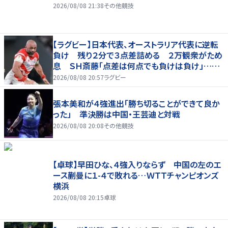
2026/08/08 21:38
その他競技
【ラグビー】日本代表、オーストラリア代表に逆転
負け 残り２分で３点差詰める ２万観衆がため
息 ＳＨ斎藤「点差は何点でも負けは負け」…前
半にＳＯ伊藤龍が先制トライ、３２ー３５で惜敗
2026/08/08 20:57
ラグビー
張本美和が４強進出「勝ち切ることができて良か
った」 準決勝は中国・王芸迪と対戦
2026/08/08 20:08
その他競技
【卓球】早田ひな、４強入りならず 中国の左のエ
ース蒯曼に１-４で敗れる…ＷＴＴチャンピオンズ
横浜
2026/08/08 20:15
卓球