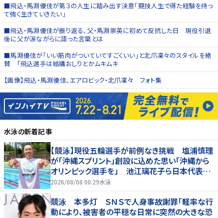
■飛込・馬淵優佳が第３の人生に踏み出す決意「競技人生で得た経験を持っ
て強く生きていきたい」
■飛込・馬淵優佳が振り返る、父・馬淵崇英に初めて反抗した日 現役引退
後に父が涙ながらに語った言葉とは
■馬淵優佳が「いい筋肉がついていてすごくいい」と北爪凜々のスタイルを絶
賛 「飛込選手は結構おしりとかムキムキ
【画像】飛込・馬淵優佳、エアロビック・北爪凜々 フォト集
水泳
の新着記事
【競泳】現役五輪選手が前例なき挑戦 塩浦慎理
が「沖縄スプリント」創設に込めた思い「沖縄から
オリンピック選手を」 池江璃花子ら日本代表も
参戦
2026/08/08 00:29
水泳
競泳 本多灯 ＳＮＳで人身事故謝罪「軽率な行
動により、被害者の平穏な日常に突然の大きな恐