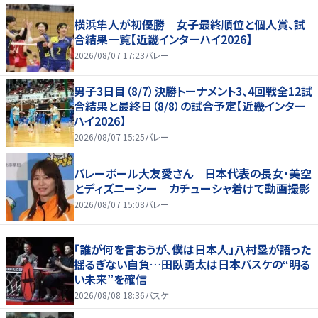
横浜隼人が初優勝 女子最終順位と個人賞、試
合結果一覧【近畿インターハイ2026】
2026/08/07 17:23
バレー
男子3日目（8/7）決勝トーナメント3、4回戦全12試
合結果と最終日（8/8）の試合予定【近畿インター
ハイ2026】
2026/08/07 15:25
バレー
バレーボール大友愛さん 日本代表の長女・美空
とディズニーシー カチューシャ着けて動画撮影
2026/08/07 15:08
バレー
「誰が何を言おうが、僕は日本人」八村塁が語った
揺るぎない自負…田臥勇太は日本バスケの“明る
い未来”を確信
2026/08/08 18:36
バスケ