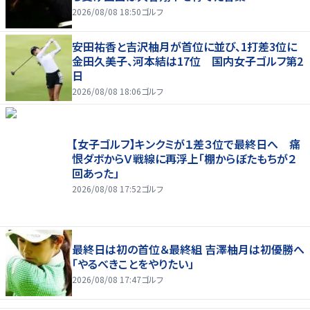
2026/08/08 18:50
ゴルフ
安田祐香と吉沢柚月が首位に並び、1打差3位に
金田久美子、河本結は17位 国内女子ゴルフ第2
日
2026/08/08 18:06
ゴルフ
【女子ゴルフ】キンクミが１差３位で最終日へ 痛
恨ダボからＶ戦線に再浮上「棚からぼたもちが２
回あった」
2026/08/08 17:52
ゴルフ
最終日は初の首位＆最終組 吉澤柚月は初優勝へ
「やるべきことをやりたい」
2026/08/08 17:47
ゴルフ