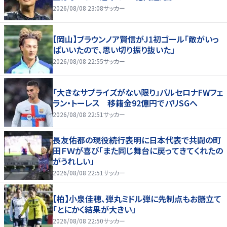
2026/08/08 23:08
サッカー
【岡山】ブラウンノア賢信がJ1初ゴール「敵がいっ
ぱいいたので、思い切り振り抜いた」
2026/08/08 22:55
サッカー
「大きなサプライズがない限り」バルセロナFWフェ
ラン・トーレス 移籍金92億円でパリSGへ
2026/08/08 22:51
サッカー
長友佑都の現役続行表明に日本代表で共闘の町
田ＦＷが喜び「また同じ舞台に戻ってきてくれたの
がうれしい」
2026/08/08 22:51
サッカー
【柏】小泉佳穂、弾丸ミドル弾に先制点もお膳立て
「とにかく結果が大きい」
2026/08/08 22:50
サッカー