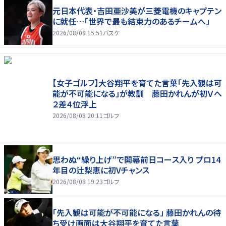
元日本代表・吉田亜沙美が三菱電機のキャプテン
に就任…「世界で最も結束力のあるチームへ」
2026/08/08 15:51
バスケ
【女子ゴルフ】大谷翔平を育てた言葉「先入観は可
能が不可能になる」が教訓 藤田かれんが初Ｖへ
２差４位浮上
2026/08/08 20:11
ゴルフ
思わぬ“繰り上げ”で開幕前日コース入り プロ14
年目の辻梨恵に初Vチャンス
2026/08/08 19:23
ゴルフ
「先入観は可能が不可能になる」 藤田かれんの待
ち受け画面は大谷翔平を育てた言葉