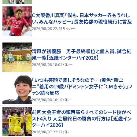
Ｃ大阪香川真司「僕も、日本サッカー界もうれし
い。みんなハッピー」長友佑都の現役続行に言及
2026/08/08 22:48
サッカー
清風が初優勝 男子最終順位と個人賞、試合結
果一覧【近畿インターハイ2026】
2026/08/08 18:01
バレー
「いつも笑顔で楽しそうなので…」黄色“新ユ
ニ”着用の19歳バドミントン女子に「CMきそう」フ
ァン続々反応
2026/08/08 16:10
バレー
前回大会王者の鎮西高らすべてのシード校がベ
スト4入り 大会最終日の勝負の行方は【近畿イン
ターハイ2026】
2026/08/07 22:22
バレー