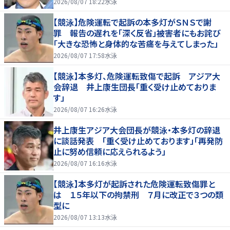
2026/08/07 18:22
水泳
【競泳】危険運転で起訴の本多灯がＳＮＳで謝
罪 報告の遅れを「深く反省」被害者にもお詫び
「大きな恐怖と身体的な苦痛を与えてしまった」
2026/08/07 17:58
水泳
【競泳】本多灯、危険運転致傷で起訴 アジア大
会辞退 井上康生団長「重く受け止めておりま
す」
2026/08/07 16:26
水泳
井上康生アジア大会団長が競泳・本多灯の辞退
に談話発表 「重く受け止めております」「再発防
止に努め信頼に応えられるよう」
2026/08/07 16:16
水泳
【競泳】本多灯が起訴された危険運転致傷罪と
は １５年以下の拘禁刑 ７月に改正で３つの類
型に
2026/08/07 13:13
水泳