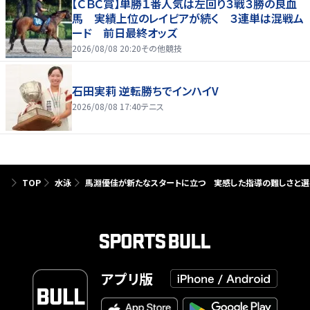
【ＣＢＣ賞】単勝１番人気は左回り３戦３勝の良血
馬 実績上位のレイピアが続く ３連単は混戦ム
ード 前日最終オッズ
2026/08/08 20:20
その他競技
石田実莉 逆転勝ちでインハイV
2026/08/08 17:40
テニス
TOP
水泳
馬淵優佳が新たなスタートに立つ 実感した指導の難しさと選
アプリ版