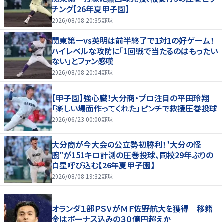
チング【26年夏甲子園】
2026/08/08 20:35
野球
関東第一vs英明は前半終了で1対1の好ゲーム！
ハイレベルな攻防に「1回戦で当たるのはもったい
ない」とファン感嘆
2026/08/08 20:04
野球
【甲子園】強心臓！大分商・プロ注目の平田玲翔
「楽しい場面作ってくれた」ピンチで救援圧巻投球
2026/06/23 00:00
野球
大分商が今大会の公立勢初勝利！"大分の怪
腕"が151キロ計測の圧巻投球、同校29年ぶりの
白星呼び込む【26年夏甲子園】
2026/08/08 19:32
野球
オランダ１部ＰＳＶがＭＦ佐野航大を獲得 移籍
金はボーナス込みの３０億円超えか