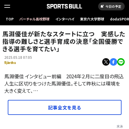
今日の予定
TOP
バーチャル高校野球
インターハイ
東京六大学野球
dodaSPO
（新しいタブ
馬淵優佳が新たなスタートに立つ 実感した
指導の難しさと選手育成の決意「全国優勝で
きる選手を育てたい」
2025.05.18 07:05
馬淵優佳 インタビュー前編 2024年２月に二度目の飛込
人生に区切りをつけた馬淵優佳。そして昨秋には環境を
大きく変えて、…
記事全文を見る
水泳