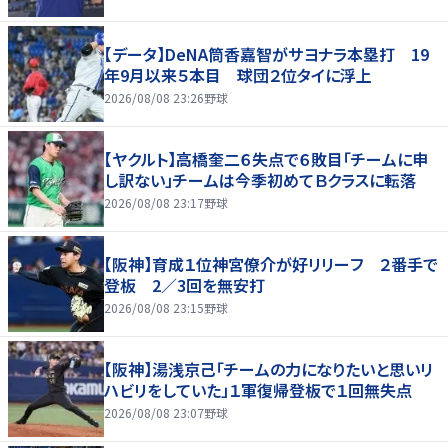
【データ】DeNA筒香嘉智がサヨナラ本塁打 19
年9月以来５本目 球団２位タイに浮上
2026/08/08 23:26
野球
【ヤクルト】高橋奎二６失点で６敗目「チームに申
し訳ない」チームは今季初めてＢクラスに転落
2026/08/08 23:17
野球
【阪神】育成１位神宮僚介が好リリーフ ２番手で
登板 2／3回を無安打
2026/08/08 23:15
野球
【阪神】湯浅京己「チームの力になりたいと思いリ
ハビリをしていた」１軍復帰登板で１回無失点
2026/08/08 23:07
野球