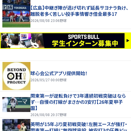
【広島】中継ぎ陣が逃げ切れず延長サヨナラ負け、
離脱者多く苦しい投手事情響き借金最多17
2026/08/08 23:06
野球
球心会公式アプリ提供開始！
2026/05/27 00:00
野球
関東第一が逆転負けで3年連続初戦突破はなら
ず…自慢の打線がまさかの3安打【26年夏甲子
園】
2026/08/08 20:37
野球
英明が15年ぶり夏初戦突破！左腕エースが強打・
関東第一打線に無四球完投、被安打3の圧巻ピッ