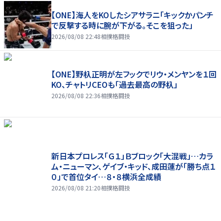
【ONE】海人をKOしたシアサラニ「キックかパンチ
で反撃する時に腕が下がる。そこを狙った」
2026/08/08 22:48
相撲格闘技
【ONE】野杁正明が左フックでリウ・メンヤンを１回
KO、チャトリCEOも「過去最高の野杁」
2026/08/08 22:36
相撲格闘技
新日本プロレス「Ｇ１」Ｂブロック「大混戦」…カラ
ム・ニューマン、ゲイブ・キッド、成田蓮が「勝ち点１
０」で首位タイ…８・８横浜全成績
2026/08/08 21:20
相撲格闘技