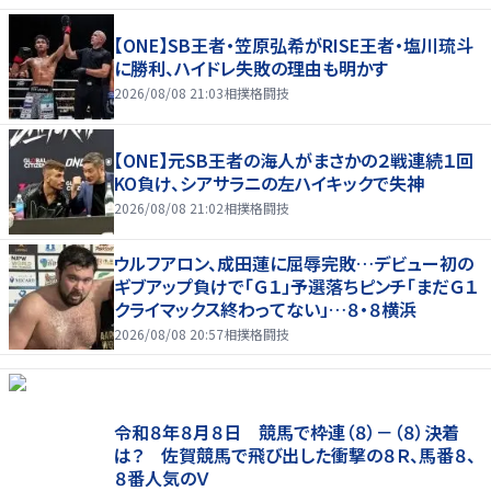
【ONE】SB王者・笠原弘希がRISE王者・塩川琉斗
に勝利、ハイドレ失敗の理由も明かす
2026/08/08 21:03
相撲格闘技
【ONE】元SB王者の海人がまさかの２戦連続１回
KO負け、シアサラニの左ハイキックで失神
2026/08/08 21:02
相撲格闘技
ウルフアロン、成田蓮に屈辱完敗…デビュー初の
ギブアップ負けで「Ｇ１」予選落ちピンチ「まだＧ１
クライマックス終わってない」…８・８横浜
2026/08/08 20:57
相撲格闘技
令和８年８月８日 競馬で枠連（８）－（８）決着
は？ 佐賀競馬で飛び出した衝撃の８Ｒ、馬番８、
８番人気のＶ