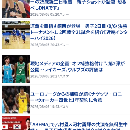
ーの25歳誕生日報告 親子ショットが話題「恐る
べしDNAです」
2026/08/06 05:20
バレー
連覇を目指す鎮西が登場 男子2日目（8/6）決勝
トーナメント1、2回戦全21試合を紹介【近畿インタ
ーハイ2026】
2026/08/05 20:43
バレー
現地メディアの企画“オフ補強格付け”、第2弾が
公開…レイカーズ、ウルブズの評価は
2026/08/06 20:27
バスケ
ユーロリーグからの補強が続くナゲッツ…ロニ
ー・ウォーカー四世と1年契約に合意
2026/08/06 19:43
バスケ
『ABEMA』で八村塁＆河村勇輝の共演を無料生中