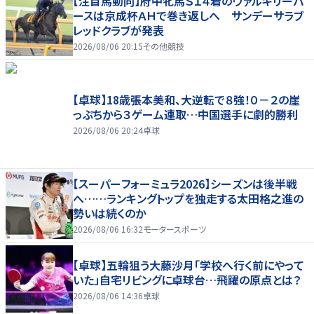
【注目馬動向】府中牝馬Ｓ１４着のヴァルキリーバ
ースは京成杯ＡＨで巻き返しへ サンデーサラブ
レッドクラブが発表
2026/08/06 20:15
その他競技
【卓球】18歳張本美和、大逆転で８強！０－２の崖
っぷちから３ゲーム連取…中国選手に劇的勝利
2026/08/06 20:24
卓球
【スーパーフォーミュラ2026】シーズンは後半戦
へ……ランキングトップを独走する太田格之進の
勢いは続くのか
2026/08/06 16:32
モータースポーツ
【卓球】五輪狙う大藤沙月「学校へ行く前にやって
いた」自宅リビングに卓球台…飛躍の原点とは？
2026/08/06 14:36
卓球