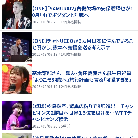
【ONE】「SAMURAI2」負傷欠場の安保瑠輝也が1
0月「4」でボグダンと対戦へ
2026/08/06 20:01
相撲格闘技
【ONE】チャトリCEOが６カ月日本に住んでいるこ
と明かし、熊本へ義援金送る考え示す
2026/08/06 19:41
相撲格闘技
高木菜那さん 親友・角田夏実さん誕生日祝福
「ようこそ34歳へ」旅行計画も言及「可愛すぎる」
2026/08/06 19:12
相撲格闘技
【卓球】松島輝空、驚異の粘りで８強進出 チャン
ピオンズ２勝目へ世界１３位を退ける…ＷＴＴチ
ャンピオンズ横浜
2026/08/06 20:35
卓球