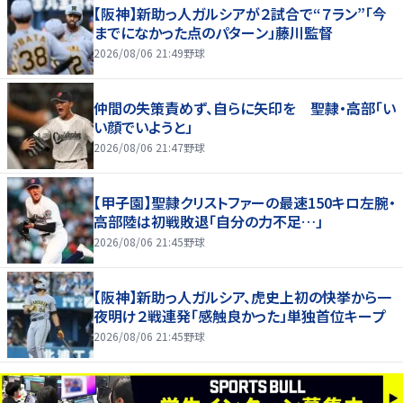
【阪神】新助っ人ガルシアが２試合で“７ラン”「今
までになかった点のパターン」藤川監督
2026/08/06 21:49
野球
仲間の失策責めず、自らに矢印を 聖隷・高部「い
い顔でいようと」
2026/08/06 21:47
野球
【甲子園】聖隷クリストファーの最速150キロ左腕・
高部陸は初戦敗退「自分の力不足…」
2026/08/06 21:45
野球
【阪神】新助っ人ガルシア、虎史上初の快挙から一
夜明け２戦連発「感触良かった」単独首位キープ
2026/08/06 21:45
野球