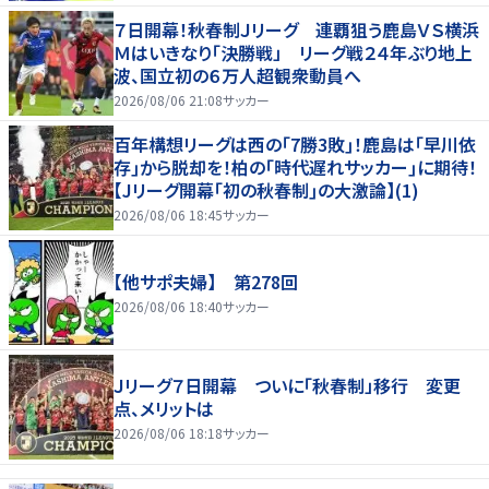
７日開幕！秋春制Ｊリーグ 連覇狙う鹿島ＶＳ横浜
Ｍはいきなり「決勝戦」 リーグ戦２４年ぶり地上
波、国立初の６万人超観衆動員へ
2026/08/06 21:08
サッカー
百年構想リーグは西の｢7勝3敗｣！鹿島は｢早川依
存｣から脱却を！柏の｢時代遅れサッカー｣に期待！
【Jリーグ開幕｢初の秋春制｣の大激論】(1)
2026/08/06 18:45
サッカー
【他サポ夫婦】 第278回
2026/08/06 18:40
サッカー
Ｊリーグ７日開幕 ついに「秋春制」移行 変更
点、メリットは
2026/08/06 18:18
サッカー