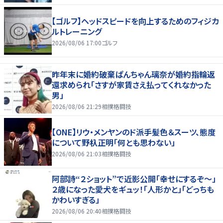
【ゴルフ】ヘッドスピードを向上するためのフィジカ
ルトレーニング
2026/08/06 17:00
ゴルフ
昨年末に婚約破棄ぱんちゃん璃奈が婚約指輪返
還求められ「さすが家賃さえ払ってくれなかった
男」
2026/08/06 21:29
相撲格闘技
【ONE】リウ・メンヤンのド派手髪色＆スーツ、態度
について野杁正明「何とも思わない」
2026/08/06 21:03
相撲格闘技
阿部詩“２ショット”で近影公開「幸せにするぞ〜」
２歳になった愛犬をギュッ！「人形かと」「どっちも
かわいすぎる」
2026/08/06 20:40
相撲格闘技