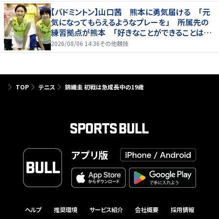
【バドミントン】山口茜 熊本に勇気届ける 「元
気になってもらえるようなプレーを」 所属先の
練習拠点が熊本 「好きなことができることは当
たり前じゃない」
2026/08/06 14:36
その他競技
TOP
テニス
錦織圭 初戦は急成長中の19歳
アプリ版
ヘルプ
推奨環境
サービス紹介
会社概要
採用情報