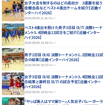
女子大会を制するのはどの高校か 3連覇を狙う
金蘭会高などベスト４進出チームを紹介【近畿イ
ンターハイ2026】
2026/08/06 21:41
バレー
ベスト4進出を懸けた男子3日目（8/7）決勝トーナ
メント3、4回戦全12試合をご紹介【近畿インター
ハイ2026】
2026/08/06 18:44
バレー
男子2日目（8/6）決勝トーナメント1、2回戦全21試
合の結果【近畿インターハイ2026】
2026/08/06 18:19
バレー
女子3日目（8/6）決勝トーナメント3、4回戦全12試
合結果と最終日（8/7）の試合予定【近畿インター
ハイ2026】
2026/08/06 18:02
バレー
「やっぱ美人はママ譲り～」人気女子バレーボーラ