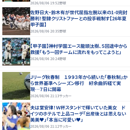
2026/08/06 19:52
野球
佐野日大・鈴木有が世代屈指左腕以来の1-0完封
勝利！聖隷クリストファーとの投手戦制す【26年夏
甲子園】
2026/08/06 20:35
野球
【甲子園】神村学園エース龍頭汰樹、５回途中から
救援「もう一回チームに流れをもってこようと」
2026/08/06 20:24
野球
Ｊリーグ秋春制 １９９３年から続いた「春秋制」か
ら世界基準へシーズン移行 紆余曲折経て実
現…７日に開幕
2026/08/06 21:13
サッカー
夫は堂安律！Ｗ杯スタンドで輝いていた美女 ド
イツのホテルで上品コーデ「出産後とは思えない
美美♥」「本当に可愛い♥」
2026/08/06 21:12
サッカー