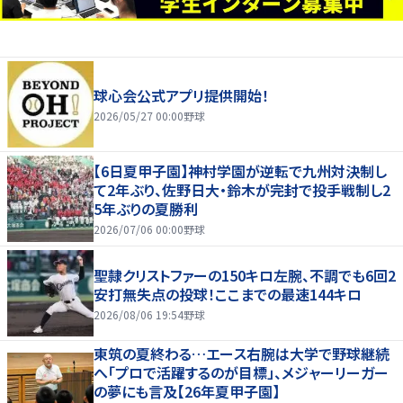
球心会公式アプリ提供開始！
2026/05/27 00:00
野球
【6日夏甲子園】神村学園が逆転で九州対決制し
て2年ぶり、佐野日大・鈴木が完封で投手戦制し2
5年ぶりの夏勝利
2026/07/06 00:00
野球
聖隷クリストファーの150キロ左腕、不調でも6回2
安打無失点の投球！ここまでの最速144キロ
2026/08/06 19:54
野球
東筑の夏終わる…エース右腕は大学で野球継続
へ「プロで活躍するのが目標」、メジャーリーガー
の夢にも言及【26年夏甲子園】