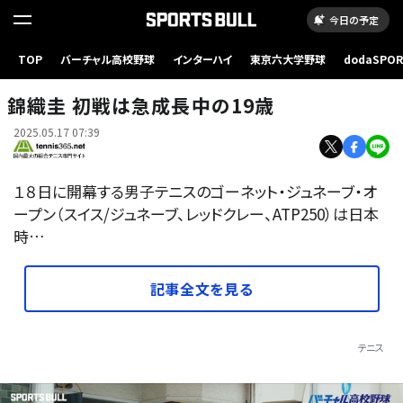
今日の予定
TOP
バーチャル高校野球
インターハイ
東京六大学野球
dodaSPO
（新しいタブ
錦織圭 初戦は急成長中の19歳
2025.05.17 07:39
１８日に開幕する男子テニスのゴーネット・ジュネーブ・オ
ープン（スイス/ジュネーブ、レッドクレー、ATP250）は日本
時…
記事全文を見る
テニス