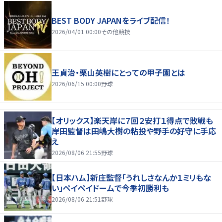
BEST BODY JAPANをライブ配信！
2026/04/01 00:00
その他競技
王貞治・栗山英樹にとっての甲子園とは
2026/06/15 00:00
野球
【オリックス】楽天岸に７回２安打１得点で敗戦も
岸田監督は田嶋大樹の粘投や野手の好守に手応
え
2026/08/06 21:55
野球
【日本ハム】新庄監督「うれしさなんか１ミリもな
い」ペイペイドームで今季初勝利も
2026/08/06 21:51
野球