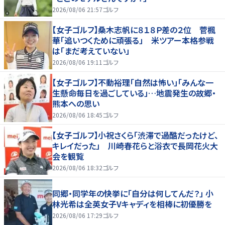
2026/08/06 21:57
ゴルフ
【女子ゴルフ】桑木志帆に８１８Ｐ差の２位 菅楓
華「追いつくために頑張る」 米ツアー本格参戦
は「まだ考えていない」
2026/08/06 19:11
ゴルフ
【女子ゴルフ】不動裕理「自然は怖い」「みんな一
生懸命毎日を過ごしている」…地震発生の故郷・
熊本への思い
2026/08/06 18:45
ゴルフ
【女子ゴルフ】小祝さくら「渋滞で過酷だったけど、
キレイだった」 川崎春花らと浴衣で長岡花火大
会を観覧
2026/08/06 18:32
ゴルフ
同郷・同学年の快挙に「自分は何してんだ？」 小
林光希は全英女子Vキャディを相棒に初優勝を
2026/08/06 17:29
ゴルフ