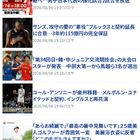
継へ…男子日本代表の強化試合2試合を放送
2026/08/06 19:37
バスケ
サンズ、攻守の要の”悪役”ブルックスと契約延長
に合意…3年約115億円の完全保証
2026/08/06 19:23
バスケ
「第34回日・韓・中ジュニア交流競技会」の大会ロ
スターが発表…中部大第一から馬越ら3名が選出
2026/08/06 19:18
バスケ
コール・アンソニーが豪州移籍…メルボルン・ユナ
イテッドと契約、イングルスと再共演
2026/08/06 19:06
バスケ
「あらお綺麗で」「最高の暑中見舞いです」２５歳美
人ゴルファーが雰囲気一変 美麗浴衣姿に反響
「どこのモデルさんですか？」