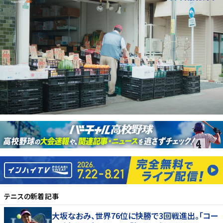
テニス
の新着記事
大坂なおみ、世界76位に快勝で3回戦進出。「コー