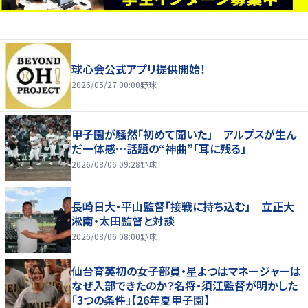
球心会公式アプリ提供開始！
2026/05/27 00:00
野球
甲子園が騒然「初めて聞いた」 アルプスが生ん
だ一体感…話題の“神曲”「耳に残る」
2026/08/06 09:28
野球
長崎日大・平山監督「接戦に持ち込む」 立正大
淞南・太田監督と対談
2026/08/06 08:00
野球
仙台育英初の女子部員・星よつはマネージャーは
なぜ入部できたのか？名将・須江監督が明かした
「3つの条件」【26年夏甲子園】