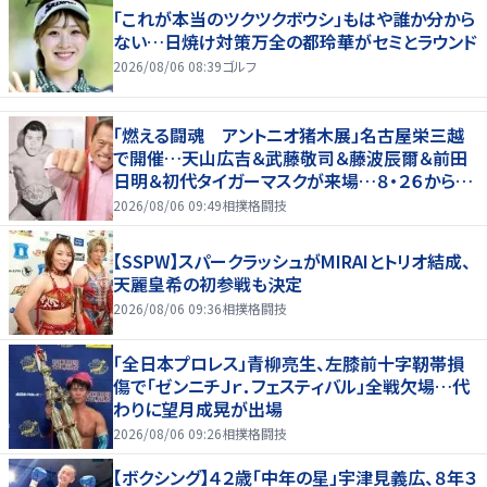
「これが本当のツクツクボウシ」もはや誰か分から
ない…日焼け対策万全の都玲華がセミとラウンド
2026/08/06 08:39
ゴルフ
「燃える闘魂 アントニオ猪木展」名古屋栄三越
で開催…天山広吉＆武藤敬司＆藤波辰爾＆前田
日明＆初代タイガーマスクが来場…８・２６から９・
７まで
2026/08/06 09:49
相撲格闘技
【SSPW】スパークラッシュがMIRAIとトリオ結成、
天麗皇希の初参戦も決定
2026/08/06 09:36
相撲格闘技
「全日本プロレス」青柳亮生、左膝前十字靭帯損
傷で「ゼンニチＪｒ．フェスティバル」全戦欠場…代
わりに望月成晃が出場
2026/08/06 09:26
相撲格闘技
【ボクシング】４２歳「中年の星」宇津見義広、８年３