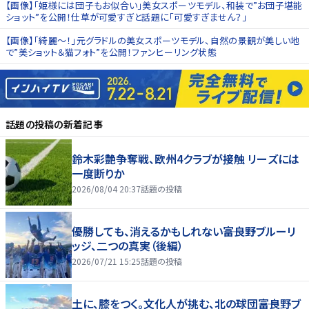
【画像】「姫様には団子もお似合い」美女スポーツモデル、和装で”お団子堪能
ショット”を公開！仕草が可愛すぎと話題に「可愛すぎません？」
【画像】「綺麗〜！」元グラドルの美女スポーツモデル、自然の景観が美しい地
で”美ショット＆猫フォト”を公開！ファンヒーリング状態
話題の投稿
の新着記事
鈴木彩艶争奪戦、欧州4クラブが接触 リーズには
一度断りか
2026/08/04 20:37
話題の投稿
優勝しても、消えるかもしれない――富良野ブルーリ
ッジ、二つの真実（後編）
2026/07/21 15:25
話題の投稿
土に、膝をつく。文化人が挑む、北の球団――富良野ブ