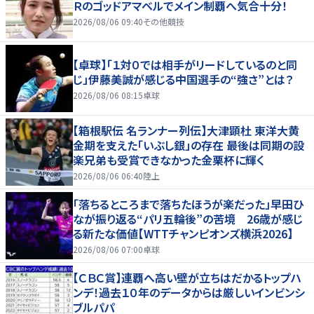
Ｒのゴッドアマベルでメイン制覇へ気合十分！
2026/08/06 09:40
その他競技
【卓球】「１対０では相手がリードしているのと同
じ」伊藤美誠が感じる中国選手の“強さ”とは？
2026/08/06 08:15
卓球
【箱根駅伝 名ランナー列伝】大津顕杜 東洋大黄
金期を支えた「いぶし銀」の存在 最後は同期の設
楽兄弟も受賞できなかった金栗杯に輝く
2026/08/06 06:40
陸上
「落ちるところまで落ちたほうが楽だった」早田ひ
なが振り返る“パリ五輪後”の苦境 26歳が感じ
る新たな価値【WTTチャンピオンズ横浜2026】
2026/08/06 07:00
卓球
【ＣＢＣ賞】連覇へ高い壁が立ちはだかるトップハ
ンデ！過去１０年のデータからは厳しいインビンシ
ブルパパ