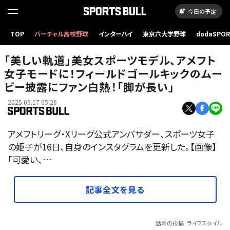
今日の予定
TOP
バーチャル高校野球
インターハイ
東京六大学野球
dodaSPO
（新しいタブ
「美しい軌道」美女スポーツモデル、アメフト
女子モードに！フィールドゴールキックのムー
ビー披露にファン白熱！「脚が長い」
2025.05.17 05:26
アメフトリーグ・Xリーグ公式アンバサダー、スポーツ女子
の姫子が16日、自身のインスタグラムを更新した。【画像】
「可愛い、…
記事全文を見る
話題の投稿
ライフスタイル