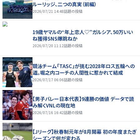
ルーリッジ、二つの真実（前編）
2026/07/21 14:48
話題の投稿
19歳ヤマルの“年上恋人♡”ガルシア、50万いい
ね獲得SNS爆跳ねか
2026/07/20 11:12
話題の投稿
競泳チーム「TASC」が挑む2028年ロス五輪への
道。堀之内コーチの人間性に惹かれて結成
2026/07/17 06:06
話題の投稿
【男子バレー日本代表】9連勝の価値 データで読
み解くVNLの現在地
2026/07/16 16:42
話題の投稿
【Jリーグ】秋春制元年が8月開幕 初の年度またぎ
シーズンで何が変わる