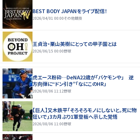
BEST BODY JAPANをライブ配信！
2026/04/01 00:00
その他競技
王貞治・栗山英樹にとっての甲子園とは
2026/06/15 00:00
野球
虎エース粉砕…DeNA22歳が「バケモンや」 逆
方向弾に“ドン引き”「なにこのHR」
2026/08/06 11:12
野球
【巨人】又木鉄平「そろそろモノにしないと。死に物
狂いで」3カ月ぶり1軍登板へ示した覚悟
2026/08/06 11:00
野球