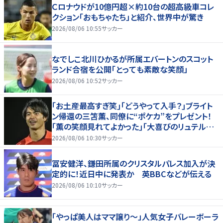
Ｃロナウドが10億円超×約10台の超高級車コレ
クション「おもちゃたち」と紹介、世界中が驚き
2026/08/06 10:55
サッカー
なでしこ北川ひかるが所属エバートンのスコット
ランド合宿を公開「とっても素敵な笑顔」
2026/08/06 10:52
サッカー
｢お土産最高すぎ笑｣｢どうやって入手？｣ブライト
ン帰還の三笘薫、同僚に“ポケカ”をプレゼント！
｢薫の笑顔見れてよかった｣｢大喜びのリュテル可
愛すぎ｣
2026/08/06 10:30
サッカー
冨安健洋、鎌田所属のクリスタルパレス加入が決
定的に！近日中に発表か 英BBCなどが伝える
2026/08/06 10:10
サッカー
「やっぱ美人はママ譲り～」人気女子バレーボーラ