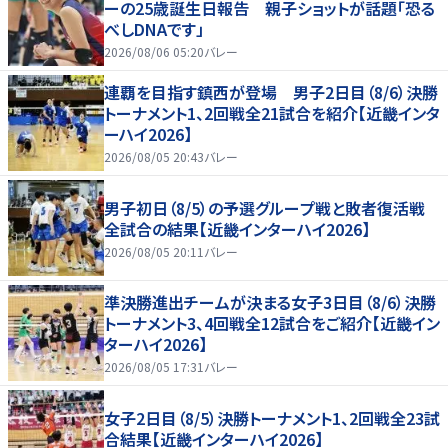
ーの25歳誕生日報告 親子ショットが話題「恐る
べしDNAです」
2026/08/06 05:20
バレー
連覇を目指す鎮西が登場 男子2日目（8/6）決勝
トーナメント1、2回戦全21試合を紹介【近畿インタ
ーハイ2026】
2026/08/05 20:43
バレー
男子初日（8/5）の予選グループ戦と敗者復活戦
全試合の結果【近畿インターハイ2026】
2026/08/05 20:11
バレー
準決勝進出チームが決まる女子3日目（8/6）決勝
トーナメント3、4回戦全12試合をご紹介【近畿イン
ターハイ2026】
2026/08/05 17:31
バレー
女子2日目（8/5）決勝トーナメント1、2回戦全23試
合結果【近畿インターハイ2026】