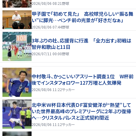
2026/08/06 08:21
野球
甲子園で「初めて見た」 高校球児らしい“振る舞
い”に脚光…ベンチ前の光景が「好きだなぁ」
2026/08/06 07:44
野球
3年ぶりの社、応援背に行進 「全力出す」初戦は
智弁和歌山と11日
2026/07/11 00:00
野球
中村敬斗、かっこいいアスリート調査１位 W杯前
後でインスタフォロワー127万増と人気爆発
2026/08/06 11:22
サッカー
北中米Ｗ杯日本代表ＤＦ冨安健洋が“熱望”して
いた世界最高峰のプレミアリーグに２年ぶり復帰
へ…クリスタルパレスと正式契約間近
2026/08/06 11:12
サッカー