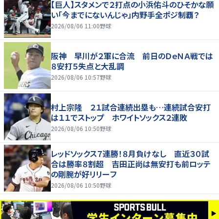
【巨人】スタメンで２打点の小浜佑斗のひそかな願
い「今までにないんじゃ」内野手全ポジ制覇？
2026/08/06 11:00
野球
阪神 早川が２軍に合流 前日のＤｅＮＡ戦では
８安打５失点と大乱調
2026/08/06 10:57
野球
村上宗隆 ２１試合連続出塁も…連続試合安打
は１１でストップ ホワイトソックス２連敗
2026/08/06 10:50
野球
レッドソックス７連勝！８月負けなし 直近３０試
合は勝率８割超 吉田正尚は無安打も前ロッテ
の剛腕が好リリーフ
2026/08/06 10:50
野球