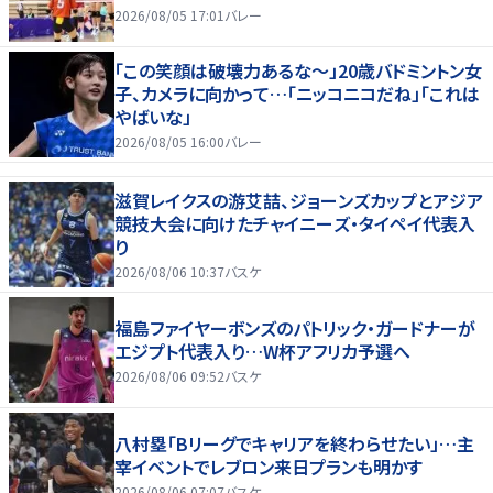
2026/08/05 17:01
バレー
「この笑顔は破壊力あるな〜」20歳バドミントン女
子、カメラに向かって…「ニッコニコだね」「これは
やばいな」
2026/08/05 16:00
バレー
滋賀レイクスの游艾喆、ジョーンズカップとアジア
競技大会に向けたチャイニーズ・タイペイ代表入
り
2026/08/06 10:37
バスケ
福島ファイヤーボンズのパトリック・ガードナーが
エジプト代表入り…W杯アフリカ予選へ
2026/08/06 09:52
バスケ
八村塁「Bリーグでキャリアを終わらせたい」…主
宰イベントでレブロン来日プランも明かす
2026/08/06 07:07
バスケ