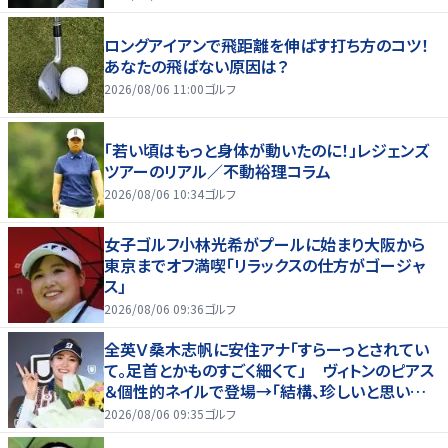
ロングアイアンで飛距離を伸ばす打ち方のコツ！
あなたの飛ばない原因は？
2026/08/06 11:00
ゴルフ
「若い頃はもっと身体が動いたのに！」レジェンズ
ツアーのリアル／不動裕理コラム
2026/08/06 10:34
ゴルフ
女子ゴルフ小林光希がプールに始まり大阪から
東京までオフ満喫「リラックスの仕方がゴージャ
ス」
2026/08/06 09:36
ゴルフ
全英Ｖ桑木志帆に安住アナ「すらーっとされてい
て。足首とかものすごく細くて」 ヴィトンのピアス
＆個性的ネイルで登場→「結構、珍しいと思いま
す」
2026/08/06 09:35
ゴルフ