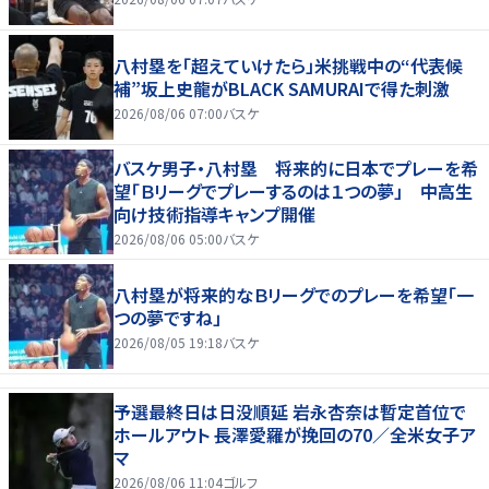
八村塁を「超えていけたら」米挑戦中の“代表候
補”坂上史龍がBLACK SAMURAIで得た刺激
2026/08/06 07:00
バスケ
バスケ男子・八村塁 将来的に日本でプレーを希
望「Ｂリーグでプレーするのは１つの夢」 中高生
向け技術指導キャンプ開催
2026/08/06 05:00
バスケ
八村塁が将来的なＢリーグでのプレーを希望「一
つの夢ですね」
2026/08/05 19:18
バスケ
予選最終日は日没順延 岩永杏奈は暫定首位で
ホールアウト 長澤愛羅が挽回の70／全米女子ア
マ
2026/08/06 11:04
ゴルフ