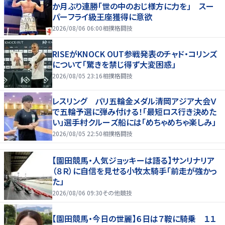
か月ぶり連勝「世の中のおじ様方に力を」 スー
パーフライ級王座獲得に意欲
2026/08/06 06:00
相撲格闘技
RISEがKNOCK OUT参戦発表のチャド・コリンズ
について「驚きを禁じ得ず大変困惑」
2026/08/05 23:16
相撲格闘技
レスリング パリ五輪金メダル清岡アジア大会Ｖ
で五輪予選に弾み付ける！「最短ロス行き決めた
い」選手村クルーズ船には「めちゃめちゃ楽しみ」
2026/08/05 22:50
相撲格闘技
【園田競馬・人気ジョッキーは語る】サンリナリア
（８Ｒ）に自信を見せる小牧太騎手「前走が強かっ
た」
2026/08/06 09:30
その他競技
【園田競馬・今日の世麗】６日は７鞍に騎乗 １１