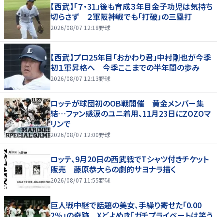
【西武】「７・31」後も育成３年目金子功児は気持ち
切らさず ２軍阪神戦でも「打破」の三塁打
2026/08/07 12:18
野球
【西武】プロ25年目「おかわり君」中村剛也が今季
初１軍昇格へ 今季ここまでの半年間の歩み
2026/08/07 12:13
野球
ロッテが球団初のOB戦開催 黄金メンバー集
結…ファン感涙のユニ着用、11月23日にZOZOマ
リンで
2026/08/07 12:00
野球
ロッテ、9月20日の西武戦でTシャツ付きチケット
販売 藤原恭大らの劇的サヨナラ描く
2026/08/07 11:55
野球
巨人戦中継で話題の美女、手繰り寄せた「0.00
2％」の奇跡 Xどよめき「ガチプライベートは笑う