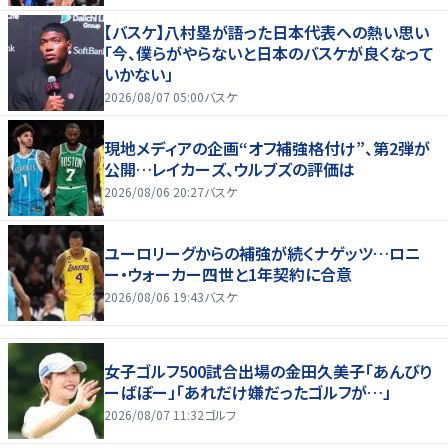
【バスケ】八村塁が語った日本代表への熱い思い
「今、僕らがやらないと日本のバスケが良くなって
いかない」
2026/08/07 05:00
バスケ
現地メディアの企画“オフ補強格付け”、第2弾が
公開…レイカーズ、ウルブズの評価は
2026/08/06 20:27
バスケ
ユーロリーグからの補強が続くナゲッツ…ロニ
ー・ウォーカー四世と1年契約に合意
2026/08/06 19:43
バスケ
女子ゴルフ500試合出場の金田久美子「あんびり
ーばぼー」「あれだけ嫌だったゴルフが…」
2026/08/07 11:32
ゴルフ