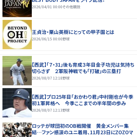
2026/04/01 00:00
その他競技
王貞治・栗山英樹にとっての甲子園とは
2026/06/15 00:00
野球
【西武】「７・31」後も育成３年目金子功児は気持ち
切らさず ２軍阪神戦でも「打破」の三塁打
2026/08/07 12:18
野球
【西武】プロ25年目「おかわり君」中村剛也が今季
初１軍昇格へ 今季ここまでの半年間の歩み
2026/08/07 12:13
野球
ロッテが球団初のOB戦開催 黄金メンバー集
結…ファン感涙のユニ着用、11月23日にZOZOマ