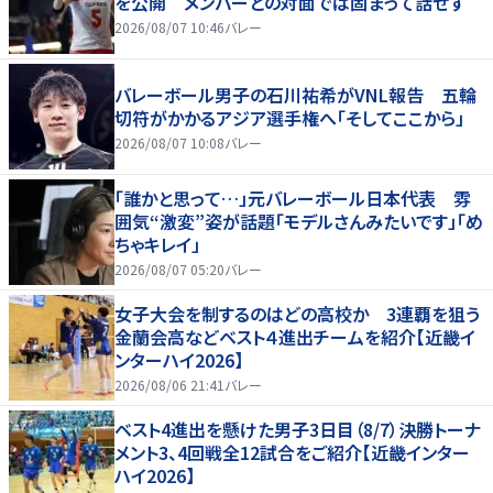
を公開 メンバーとの対面では固まって話せず
2026/08/07 10:46
バレー
バレーボール男子の石川祐希がVNL報告 五輪
切符がかかるアジア選手権へ「そしてここから」
2026/08/07 10:08
バレー
「誰かと思って…」元バレーボール日本代表 雰
囲気“激変”姿が話題「モデルさんみたいです」「め
ちゃキレイ」
2026/08/07 05:20
バレー
女子大会を制するのはどの高校か 3連覇を狙う
金蘭会高などベスト４進出チームを紹介【近畿イ
ンターハイ2026】
2026/08/06 21:41
バレー
ベスト4進出を懸けた男子3日目（8/7）決勝トーナ
メント3、4回戦全12試合をご紹介【近畿インター
ハイ2026】