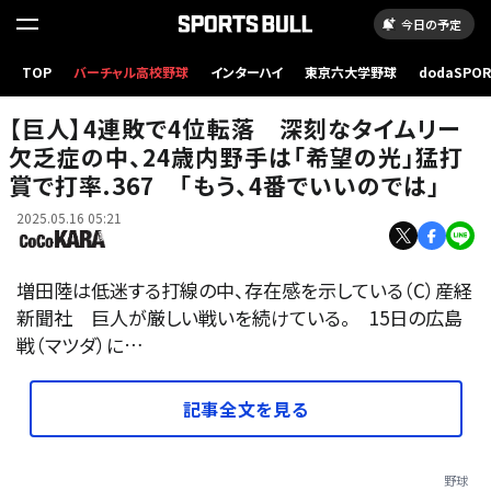
今日の予定
TOP
バーチャル高校野球
インターハイ
東京六大学野球
dodaSPO
（新しいタブ
【巨人】4連敗で4位転落 深刻なタイムリー
欠乏症の中、24歳内野手は「希望の光」猛打
賞で打率.367 「もう、4番でいいのでは」
2025.05.16 05:21
増田陸は低迷する打線の中、存在感を示している（C）産経
新聞社 巨人が厳しい戦いを続けている。 15日の広島
戦（マツダ）に…
記事全文を見る
野球