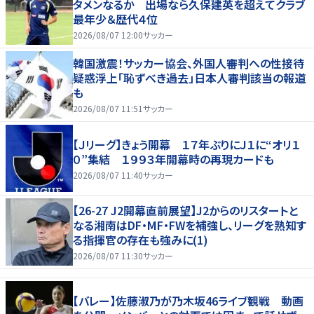
タメンなるか 出場なら久保建英を超えてクラブ
最年少＆歴代４位
2026/08/07 12:00
サッカー
韓国激震！サッカー協会、外国人審判への性接待
疑惑浮上「恥ずべき過去」日本人審判該当の報道
も
2026/08/07 11:51
サッカー
【Ｊリーグ】きょう開幕 １７年ぶりにＪ１に“オリ１
０”集結 １９９３年開幕時の再現カードも
2026/08/07 11:40
サッカー
【26-27 J2開幕直前展望】J2からのリスタートと
なる湘南はDF・MF・FWを補強し、リーグを熟知す
る指揮官の存在も強みに(1)
2026/08/07 11:30
サッカー
【バレー】佐藤淑乃が乃木坂46ライブ観戦 動画