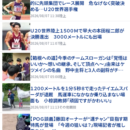
的に先頭集団でレース展開 危なげなく突破決
める…Ｕ２０世界選手権
2026/08/07 11:38
陸上
Ｕ２０世界陸上１５００Ｍで早大の本田桜二郎が
決勝進出 ３０００メートルにも出場
2026/08/07 11:07
陸上
【箱根への道】今季のチームスローガンは「覚悟は
いいか～想いの継承、そして頂点へ～」由来はケ
ツメイシの名曲 野中主将と３人の副将がチーム
を引っ張る…夏合宿特集第１弾、国学院大
2026/08/07 05:00
陸上
１２００メートルを１分５秒８で走ったテイエムスパ
ーダが退厩 馬運車になかなか乗り込まない場
面も 小椋調教師「頑固ですがかわいい」
2026/08/07 11:13
その他競技
【ＰＯＧ談義】藤田オーナーが“連チャン”目指す期
待馬が登場 「今週の狙いは？」現場記者が推し