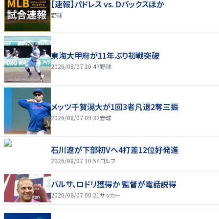
【速報】パドレス vs. Dバックスほか
野球
東海大甲府が11年ぶり初戦突破
2026/08/07 10:47
野球
メッツ千賀滉大が1回3者凡退2奪三振
2026/08/07 09:32
野球
石川遼が下部初Vへ4打差12位好発進
2026/08/07 10:54
ゴルフ
バルサ、ロドリ獲得か 監督が電話説得
2026/08/07 00:21
サッカー