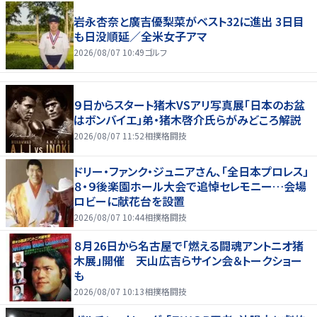
岩永杏奈と廣吉優梨菜がベスト32に進出 3日目
も日没順延／全米女子アマ
2026/08/07 10:49
ゴルフ
９日からスタート猪木VSアリ写真展「日本のお盆
はボンバイエ」弟・猪木啓介氏らがみどころ解説
2026/08/07 11:52
相撲格闘技
ドリー・ファンク・ジュニアさん、「全日本プロレス」
８・９後楽園ホール大会で追悼セレモニー…会場
ロビーに献花台を設置
2026/08/07 10:44
相撲格闘技
８月26日から名古屋で「燃える闘魂アントニオ猪
木展」開催 天山広吉らサイン会＆トークショー
も
2026/08/07 10:13
相撲格闘技