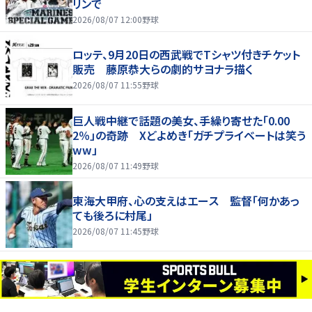
リンで
2026/08/07 12:00
野球
ロッテ、9月20日の西武戦でTシャツ付きチケット
販売 藤原恭大らの劇的サヨナラ描く
2026/08/07 11:55
野球
巨人戦中継で話題の美女、手繰り寄せた「0.00
2％」の奇跡 Xどよめき「ガチプライベートは笑う
ww」
2026/08/07 11:49
野球
東海大甲府、心の支えはエース 監督「何かあっ
ても後ろに村尾」
2026/08/07 11:45
野球