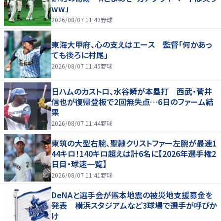
ww」
2026/08/07 11:49
野球
東海大甲府、心の支えはエース 監督「何かあっ
ても後ろに村尾」
2026/08/07 11:45
野球
日ハムのカストロ、水谷瞬が本塁打 西武・菅井
信也が復帰登板で2回無失点…6日のファーム結
果
2026/08/07 11:44
野球
東筑の大型右腕、聖隷クリストファー左腕が最速1
44キロ！140キロ超えは計6名に【2026年選手権2
日目・球速一覧】
2026/08/07 11:41
野球
DeNAと選手会が熊本地震の被災地支援募金を
発表 横浜スタジアムなど3球場で選手が呼びか
け