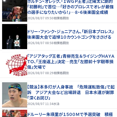
ボルチン・オレッグ、「ＩＷＧＰ王者」辻陽太に劇的
「初勝利」で首位…「好きのプロレスでオレが最強
の選手になりたいから！」…８・６後楽園全成績
2026/08/07 09:50
相撲格闘技
ドリー・ファンク・ジュニアさん、「新日本プロレス」
後楽園大会で追悼１０カウントゴングをささげる
2026/08/07 08:58
相撲格闘技
「アジアタッグ王者」青柳亮生＆ライジングＨＡＹＡ
ＴＯ、「王座返上」決定…亮生「左膝前十字靭帯損
傷」欠場で
2026/08/07 08:29
相撲格闘技
【競泳】本多灯が人身事故 「危険運転致傷」で起
訴 アジア大会など出場辞退 日本水連が謝罪
「深くお詫び」
2026/08/07 11:34
水泳
ドルーリー朱瑛里が１５００Ｍで予選突破 積極