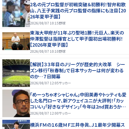
2名の元プロ監督が初戦突破＆初勝利！智弁和歌
山、八王子実践の元プロ監督の指揮にも注目【20
26年夏甲子園】
2026/08/07 10:15
野球
東海大甲府が11年ぶり聖地1勝！元巨人、楽天の
仲澤監督は指揮官として甲子園初出場初勝利！
【2026年夏甲子園】
2026/08/07 10:10
野球
【解説】３３年目のＪリーグが歴史的大改革 シー
ズン移行「秋春制」で日本サッカーは何が変わる
のか…７日開幕
2026/08/07 12:05
サッカー
｢めーっちゃオシャじゃん｣中田英寿やトッティも愛
した名門ローマ、新アウェイユニが大評判！｢カッ
コいい｣｢好きなデザイン｣｢今年は2nd買おうか
な｣
2026/08/07 12:00
サッカー
横浜ＦＭの１６歳ＭＦ三井寺眞、Ｊ１最年少開幕ス