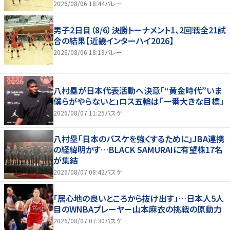
2026/08/06 18:44
バレー
男子2日目（8/6）決勝トーナメント1、2回戦全21試
合の結果【近畿インターハイ2026】
2026/08/06 18:19
バレー
八村塁が日本代表活動へ決意「“黄金時代”いま
僕らがやらないと」ロス五輪は「一番大きな目標」
2026/08/07 11:25
バスケ
八村塁「日本のバスケを強くするために」JBA連携
の経緯明かす…BLACK SAMURAIに有望株17名
が集結
2026/08/07 08:42
バスケ
「居心地の良いところから抜け出す」…日本人5人
目のWNBAプレーヤー山本麻衣の挑戦の原動力
2026/08/07 07:30
バスケ