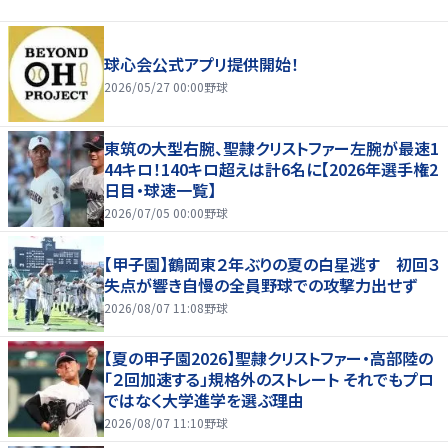
球心会公式アプリ提供開始！
2026/05/27 00:00
野球
東筑の大型右腕、聖隷クリストファー左腕が最速1
44キロ！140キロ超えは計6名に【2026年選手権2
日目・球速一覧】
2026/07/05 00:00
野球
【甲子園】鶴岡東２年ぶりの夏の白星逃す 初回３
失点が響き自慢の全員野球での攻撃力出せず
2026/08/07 11:08
野球
【夏の甲子園2026】聖隷クリストファー・高部陸の
「２回加速する」規格外のストレート それでもプロ
ではなく大学進学を選ぶ理由
2026/08/07 11:10
野球