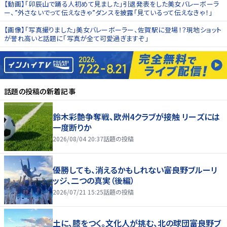
【動画】「卯辰山で踊る人初めて見ました」引退発表をした美女バレーボーラ
ー、”外さないでって伝えなきゃ”ダンスを披露「見ているって伝えなきゃ！」
【画像】「写真撮りました」美女バレーボーラー、佐賀駅に登場！？現地ショット
が誉れ高いと話題に「写真が全て可愛過ぎますぞ」
話題の投稿
の新着記事
鈴木彩艶争奪戦、欧州4クラブが接触 リーズには
一度断りか
2026/08/04 20:37
話題の投稿
優勝しても、消えるかもしれない――富良野ブルーリ
ッジ、二つの真実（後編）
2026/07/21 15:25
話題の投稿
土に、膝をつく。文化人が挑む、北の球団――富良野ブ