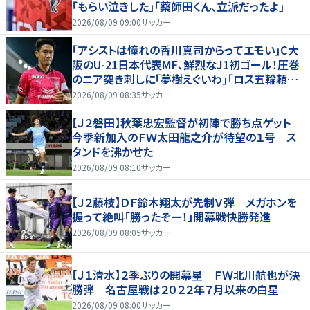
｢もらい泣きした｣｢薬師田くん、立派だったよ｣
2026/08/09 09:00
サッカー
｢アシストは憧れの香川真司からってエモい｣C大
阪のU-21日本代表MF、鮮烈なJ1初ゴール！圧巻
のニア突き刺しに｢夢樹えぐいわ｣｢ロス五輪頼む
ぞ｣
2026/08/09 08:35
サッカー
【Ｊ２磐田】秋葉忠宏監督が初陣で勝ち点ゲット
今季新加入のＦＷ太田龍之介が待望の１号 ス
タンドを沸かせた
2026/08/09 08:10
サッカー
【Ｊ２藤枝】ＤＦ鈴木翔太が先制Ｖ弾 メガホンを
握って絶叫「勝ったぞー！」開幕戦快勝発進
2026/08/09 08:05
サッカー
【Ｊ１清水】２季ぶりの開幕星 ＦＷ北川航也が決
勝弾 名古屋戦は２０２２年７月以来の白星
2026/08/09 08:00
サッカー