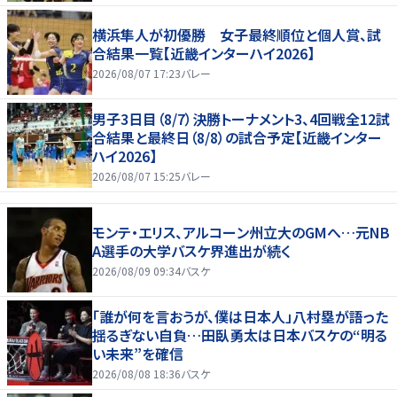
横浜隼人が初優勝 女子最終順位と個人賞、試
合結果一覧【近畿インターハイ2026】
2026/08/07 17:23
バレー
男子3日目（8/7）決勝トーナメント3、4回戦全12試
合結果と最終日（8/8）の試合予定【近畿インター
ハイ2026】
2026/08/07 15:25
バレー
モンテ・エリス、アルコーン州立大のGMへ…元NB
A選手の大学バスケ界進出が続く
2026/08/09 09:34
バスケ
「誰が何を言おうが、僕は日本人」八村塁が語った
揺るぎない自負…田臥勇太は日本バスケの“明る
い未来”を確信
2026/08/08 18:36
バスケ