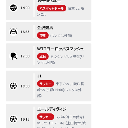
男子強化試合
14:00
バスケットボール
日本 vs. モ
ンゴル
金沢競馬
16:35
競馬
(リンクは外部)
WTTヨーロッパスマッシュ
17:00
卓球
男女シングルス予選(リ
ンクは外部)
J1
サッカー
東京V vs. 川崎F、長
18:00
崎 vs. 京都(19:00)(リンクは外
部)
エールディヴィジ
サッカー
スパルタ(三戸舜介)
19:15
vs. フェイエノールト(上田綺世、渡