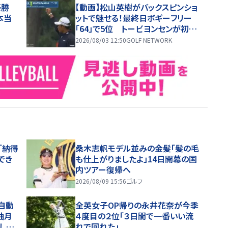
初優勝
【動画】松山英樹がバックスピンショ
本当
ットで魅せる！最終日ボギーフリー
「64」で5位 トービヨンセンが初優
勝【ロケットクラシック4日目ハイラ
2026/08/03 12:50
GOLF NETWORK
イト】
「納得
桑木志帆モデル並みの金髪「髪の毛
でき
も仕上がりましたよ」14日開幕の国
内ツアー復帰へ
2026/08/09 15:56
ゴルフ
自動
全英女子OP帰りの永井花奈が今季
柚月
４度目の２位「３日間で一番いい流
した
れで回れた」