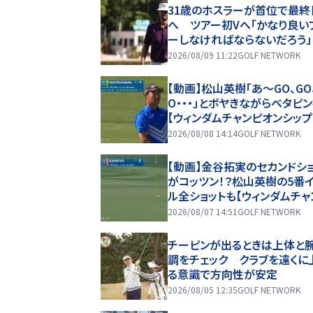
31歳のホスラーが首位で最終
へ ツアー初Vへ「かなり良い
ーしなければならないだろう」
2026/08/09 11:22
GOLF NETWORK
【動画】松山英樹「あ〜GO、GO
O・・・」とボヤきながらベタピ
【ウィンダムチャンピオンシップ
目ハイライト】
2026/08/08 14:14
GOLF NETWORK
【動画】金谷拓実のセカンドシ
がコッツン！？松山英樹の5番
ル全ショットも【ウィンダムチャ
オンシップ1日目ハイライト】
2026/08/07 14:51
GOLF NETWORK
チーピンが出るときは上体と
調をチェック クラブを遠くに
る意識で方向性が安定
2026/08/05 12:35
GOLF NETWORK