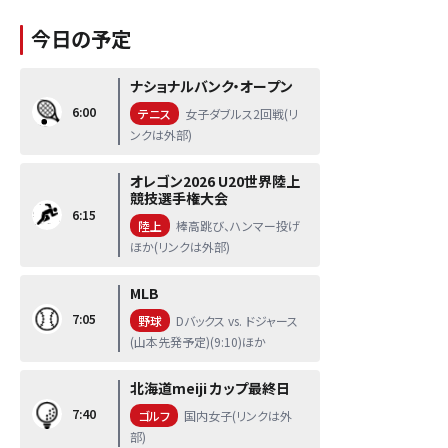
今日の予定
ナショナルバンク・オープン
6:00
テニス
女子ダブルス2回戦(リ
ンクは外部)
オレゴン2026 U20世界陸上
競技選手権大会
6:15
陸上
棒高跳び、ハンマー投げ
ほか(リンクは外部)
MLB
7:05
野球
Dバックス vs. ドジャース
(山本先発予定)(9:10)ほか
北海道meiji カップ最終日
7:40
ゴルフ
国内女子(リンクは外
部)