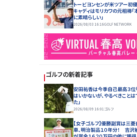
トービヨンセンが米ツアー
キャディはモリカワの元相棒「
に素晴らしい」
2026/08/03 16:16
GOLF NETWORK
ゴルフ
の新着記事
安田祐香は今季自己最高３位
はいかないが、やるべきことは
た」
2026/08/09 16:01
ゴルフ
【女子ゴルフ】優勝副賞は三菱
車、明治製品１０年分！ 吉沢
が賞金１６２０万円の他に獲得