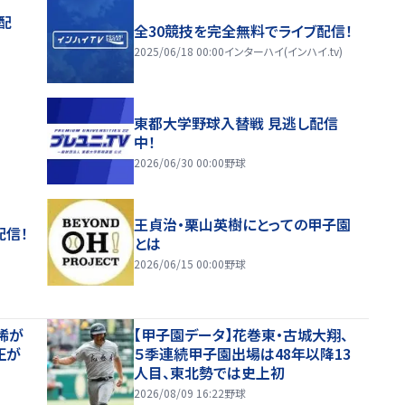
配
全30競技を完全無料でライブ配信！
2025/06/18 00:00
インターハイ(インハイ.tv)
東都大学野球入替戦 見逃し配信
中！
2026/06/30 00:00
野球
王貞治・栗山英樹にとっての甲子園
配信！
とは
2026/06/15 00:00
野球
稀が
【甲子園データ】花巻東・古城大翔、
正が
５季連続甲子園出場は48年以降13
人目、東北勢では史上初
2026/08/09 16:22
野球