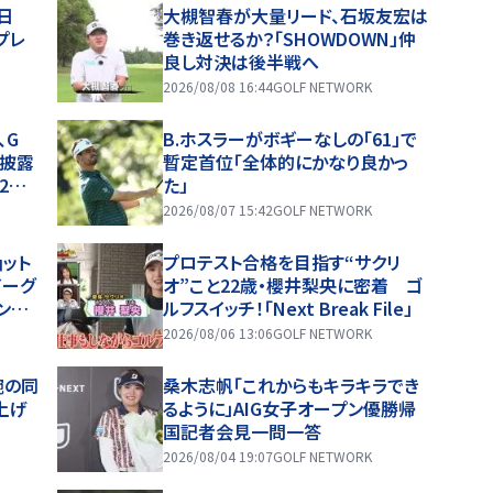
日
大槻智春が大量リード、石坂友宏は
プレ
巻き返せるか？「SHOWDOWN」仲
良し対決は後半戦へ
2026/08/08 16:44
GOLF NETWORK
、G
B.ホスラーがボギーなしの「61」で
ン披露
暫定首位「全体的にかなり良かっ
2日
た」
2026/08/07 15:42
GOLF NETWORK
ョット
プロテスト合格を目指す“サクリ
イーグ
オ”こと22歳・櫻井梨央に密着 ゴ
ンピ
ルフスイッチ！「Next Break File」
2026/08/06 13:06
GOLF NETWORK
腕の同
桑木志帆「これからもキラキラでき
上げ
るように」AIG女子オープン優勝帰
国記者会見一問一答
2026/08/04 19:07
GOLF NETWORK