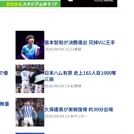
張本智和が決勝進出 兄妹Vに王手
2026/08/09 15:22
卓球
で優
日本ハム有原 史上161人目1000奪
三振
2026/08/09 14:41
野球
感無量
久保建英が実戦復帰 約30分出場
2026/08/09 13:40
サッカー