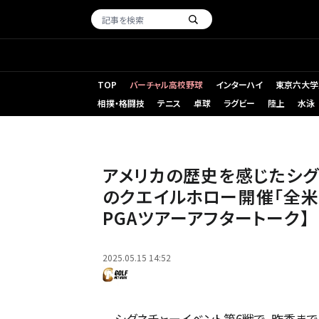
TOP
バーチャル高校野球
インターハイ
東京六大学
相撲・格闘技
テニス
卓球
ラグビー
陸上
水泳
アメリカの歴史を感じたシグネチャーイベントから松山英樹
アフタートーク】
アメリカの歴史を感じたシ
のクエイルホロー開催「全米
PGAツアーアフタートーク】
2025.05.15 14:52
シグネチャーイベント第6戦で、昨季まで