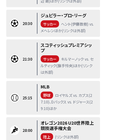
辺 剛)ほか(リンクは外部)
ジュピラー・プロ・リーグ
20:30
サッカー
ヘント(伊藤敦樹) vs.
メヘレンほか(リンクは外部)
スコティッシュプレミアシッ
プ
21:30
サッカー
キルマーノック vs. セ
ルティック(旗手怜央)ほか(リンク
は外部)
MLB
野球
ロイヤルズ vs. カブス(2
25:15
7:10)、Dバックス vs. ドジャース(2
9:10)ほか
オレゴン2026 U20世界陸上
競技選手権大会
28:00
陸上
(リンクは外部)