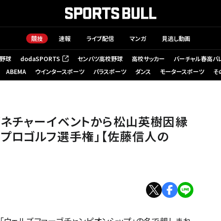
競技
速報
ライブ配信
マンガ
見逃し動画
野球
dodaSPORTS
センバツ高校野球
高校サッカー
バーチャル春高バ
（新しいタブで開く）
ABEMA
ウインタースポーツ
パラスポーツ
ダンス
モータースポーツ
そ
因縁のクエイルホロー開催「全米プロゴルフ選手権」【佐藤信人のPGAツアー
グネチャーイベントから松山英樹因縁
プロゴルフ選手権」【佐藤信人の
「ウェルズファーゴチャンピオンシップ」の名で親しまれ