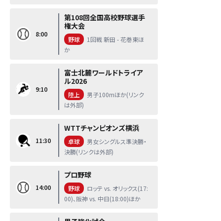
第108回全国高校野球選手
権大会
8:00
野球
1回戦 新田 - 花巻東ほ
か
富士北麓ワールドトライア
ル2026
9:10
陸上
男子100mほか(リンク
は外部)
WTTチャンピオンズ横浜
11:30
卓球
男女シングルス準決勝・
決勝(リンクは外部)
プロ野球
14:00
野球
ロッテ vs. オリックス(17:
00)、阪神 vs. 中日(18:00)ほか