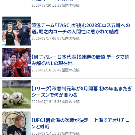
2026/07/20 11:12
話題の投稿
競泳チーム「TASC」が挑む2028年ロス五輪への
道。堀之内コーチの人間性に惹かれて結成
2026/07/17 06:06
話題の投稿
【男子バレー日本代表】9連勝の価値 データで読
み解くVNLの現在地
2026/07/16 16:42
話題の投稿
【Jリーグ】秋春制元年が8月開幕 初の年度またぎ
シーズンで何が変わる
2026/07/15 15:55
話題の投稿
【UFC】朝倉海の次戦が決定 上海でアオリチロ
ンと対戦
2026/07/14 15:19
話題の投稿