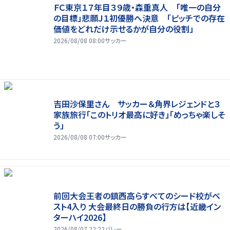
ＦＣ東京１７年目３９歳・森重真人 「唯一の自分
の目標」悲願Ｊ１初優勝へ決意 「ピッチでの存在
価値をどれだけ示せるかが自分の役割」
2026/08/08 08:00
サッカー
吉田沙保里さん サッカー＆角界レジェンドと３
家族旅行「このトリオ最高に好き」「めっちゃ楽しそ
う」
2026/08/08 07:00
サッカー
前回大会王者の鎮西高らすべてのシード校がベ
スト4入り 大会最終日の勝負の行方は【近畿イン
ターハイ2026】
2026/08/07 22:22
バレー