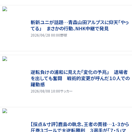
斬新ユニが話題…青森山田アルプスに仰天「やっ
てる」 まさかの行動、NHK中継で発見
2026/06/28 00:00
野球
逆転負けの浦和に見えた「変化の予兆」 退場者
を出しても奮闘 戦術的変更が呼んだ１０人での
躍動感
2026/08/08 10:00
サッカー
【採点＆寸評】鹿島の執念、王者の貫禄…１-３から
圧巻３ゴールで大逆転勝利 ３選手が「７・５」マ