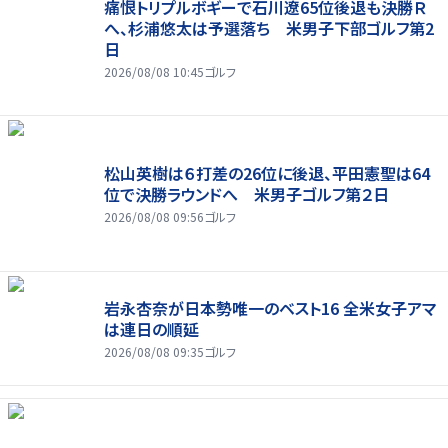
痛恨トリプルボギーで石川遼65位後退も決勝Ｒ
へ、杉浦悠太は予選落ち 米男子下部ゴルフ第2
日
2026/08/08 10:45
ゴルフ
松山英樹は６打差の26位に後退、平田憲聖は64
位で決勝ラウンドへ 米男子ゴルフ第２日
2026/08/08 09:56
ゴルフ
岩永杏奈が日本勢唯一のベスト16 全米女子アマ
は連日の順延
2026/08/08 09:35
ゴルフ