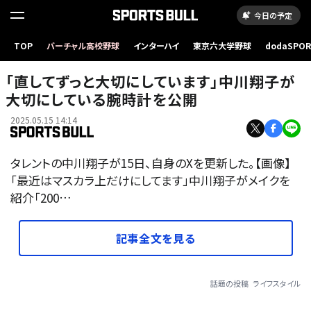
今日の予定
TOP
バーチャル高校野球
インターハイ
東京六大学野球
dodaSPO
（新しいタブ
「直してずっと大切にしています」中川翔子が
大切にしている腕時計を公開
2025.05.15 14:14
タレントの中川翔子が15日、自身のXを更新した。【画像】
「最近はマスカラ上だけにしてます」中川翔子がメイクを
紹介「200…
記事全文を見る
話題の投稿
ライフスタイル