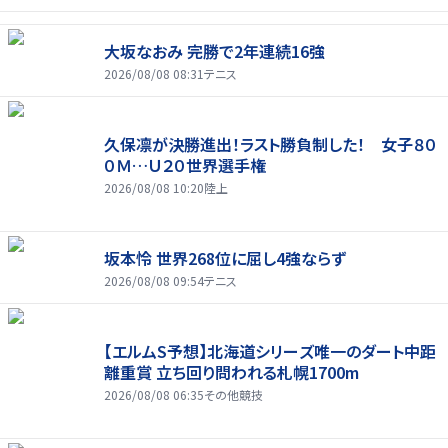
大坂なおみ 完勝で2年連続16強
2026/08/08 08:31
テニス
久保凛が決勝進出！ラスト勝負制した！ 女子８０
０Ｍ…Ｕ２０世界選手権
2026/08/08 10:20
陸上
坂本怜 世界268位に屈し4強ならず
2026/08/08 09:54
テニス
【エルムS予想】北海道シリーズ唯一のダート中距
離重賞 立ち回り問われる札幌1700m
2026/08/08 06:35
その他競技