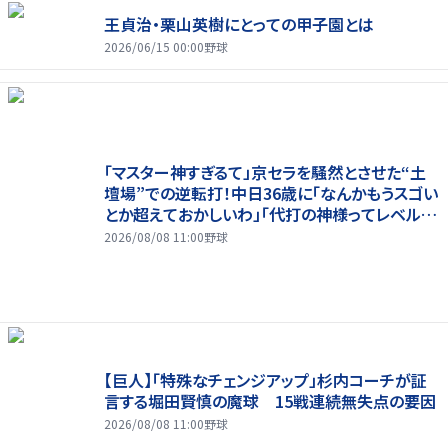
王貞治・栗山英樹にとっての甲子園とは
2026/06/15 00:00
野球
「マスター神すぎるて」京セラを騒然とさせた“土
壇場”での逆転打！中日36歳に「なんかもうスゴい
とか超えておかしいわ」「代打の神様ってレベルじ
ゃねーぞ」
2026/08/08 11:00
野球
【巨人】「特殊なチェンジアップ」杉内コーチが証
言する堀田賢慎の魔球 15戦連続無失点の要因
2026/08/08 11:00
野球