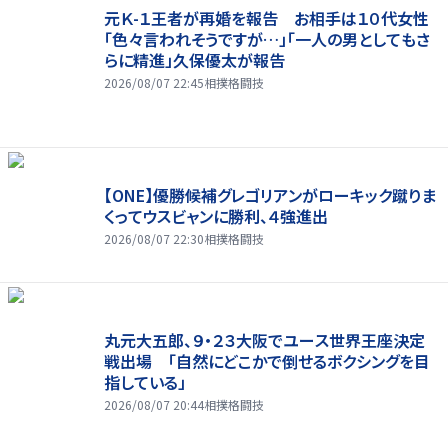
元Ｋ-１王者が再婚を報告 お相手は１０代女性
「色々言われそうですが…」「一人の男としてもさ
らに精進」久保優太が報告
2026/08/07 22:45
相撲格闘技
【ONE】優勝候補グレゴリアンがローキック蹴りま
くってウスビャンに勝利、４強進出
2026/08/07 22:30
相撲格闘技
丸元大五郎、９・２３大阪でユース世界王座決定
戦出場 「自然にどこかで倒せるボクシングを目
指している」
2026/08/07 20:44
相撲格闘技