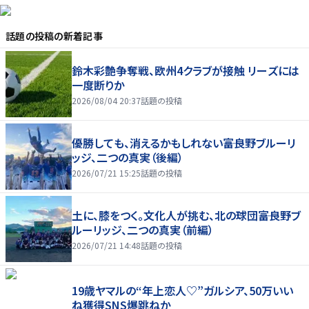
話題の投稿
の新着記事
鈴木彩艶争奪戦、欧州4クラブが接触 リーズには
一度断りか
2026/08/04 20:37
話題の投稿
優勝しても、消えるかもしれない――富良野ブルーリ
ッジ、二つの真実（後編）
2026/07/21 15:25
話題の投稿
土に、膝をつく。文化人が挑む、北の球団――富良野ブ
ルーリッジ、二つの真実（前編）
2026/07/21 14:48
話題の投稿
19歳ヤマルの“年上恋人♡”ガルシア、50万いい
ね獲得SNS爆跳ねか