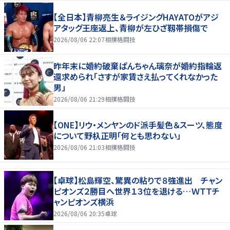
【全日本】青柳亮生＆ライジングHAYATOがアジ
アタッグ王座返上、青柳が左ひざ靱帯損傷で
2026/08/06 22:07
相撲格闘技
昨年末に婚約破棄ぱんちゃん璃奈が婚約指輪返
還求められ「さすが家賃さえ払ってくれなかった
男」
2026/08/06 21:29
相撲格闘技
【ONE】リウ・メンヤンのド派手髪色＆スーツ、態度
について野杁正明「何とも思わない」
2026/08/06 21:03
相撲格闘技
【卓球】松島輝空、驚異の粘りで８強進出 チャン
ピオンズ２勝目へ世界１３位を退ける…ＷＴＴチ
ャンピオンズ横浜
2026/08/06 20:35
卓球