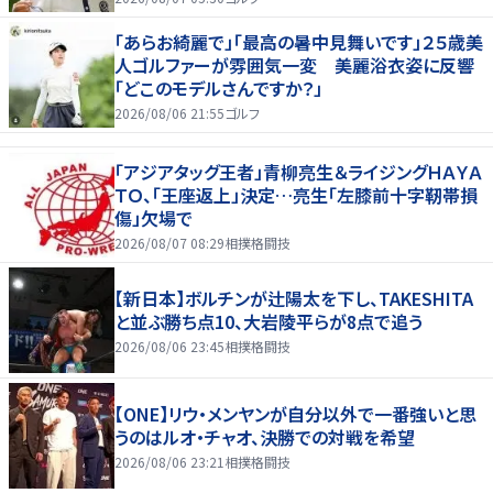
「あらお綺麗で」「最高の暑中見舞いです」２５歳美
人ゴルファーが雰囲気一変 美麗浴衣姿に反響
「どこのモデルさんですか？」
2026/08/06 21:55
ゴルフ
「アジアタッグ王者」青柳亮生＆ライジングＨＡＹＡ
ＴＯ、「王座返上」決定…亮生「左膝前十字靭帯損
傷」欠場で
2026/08/07 08:29
相撲格闘技
【新日本】ボルチンが辻陽太を下し、TAKESHITA
と並ぶ勝ち点10、大岩陵平らが8点で追う
2026/08/06 23:45
相撲格闘技
【ONE】リウ・メンヤンが自分以外で一番強いと思
うのはルオ・チャオ、決勝での対戦を希望
2026/08/06 23:21
相撲格闘技