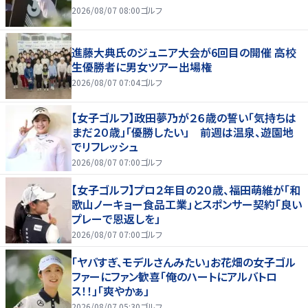
2026/08/07 08:00
ゴルフ
進藤大典氏のジュニア大会が6回目の開催 高校
生優勝者に男女ツアー出場権
2026/08/07 07:04
ゴルフ
【女子ゴルフ】政田夢乃が２６歳の誓い「気持ちは
まだ２０歳」「優勝したい」 前週は温泉、遊園地
でリフレッシュ
2026/08/07 07:00
ゴルフ
【女子ゴルフ】プロ２年目の２０歳、福田萌維が「和
歌山ノーキョー食品工業」とスポンサー契約「良い
プレーで恩返しを」
2026/08/07 07:00
ゴルフ
「ヤバすぎ、モデルさんみたい」お花畑の女子ゴル
ファーにファン歓喜「俺のハートにアルバトロ
ス！！」「爽やかぁ」
2026/08/07 05:30
ゴルフ