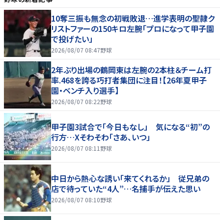
10奪三振も無念の初戦敗退…進学表明の聖隷ク
リストファーの150キロ左腕「プロになって甲子園
で投げたい」
2026/08/07 08:47
野球
2年ぶり出場の鶴岡東は左腕の2本柱＆チーム打
率.468を誇る巧打者集団に注目！【26年夏甲子
園・ベンチ入り選手】
2026/08/07 08:22
野球
甲子園3試合で「今日もなし」 気になる“初”の
行方…Xそわそわ「さあ、いつ」
2026/08/07 08:11
野球
中日から熱心な誘い「来てくれるか」 従兄弟の
店で待っていた“4人”…名捕手が伝えた思い
2026/08/07 08:10
野球