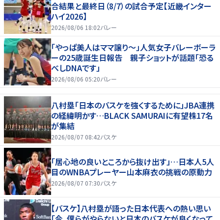
合結果と最終日（8/7）の試合予定【近畿インター
ハイ2026】
2026/08/06 18:02
バレー
「やっぱ美人はママ譲り～」人気女子バレーボーラ
ーの25歳誕生日報告 親子ショットが話題「恐る
べしDNAです」
2026/08/06 05:20
バレー
八村塁「日本のバスケを強くするために」JBA連携
の経緯明かす…BLACK SAMURAIに有望株17名
が集結
2026/08/07 08:42
バスケ
「居心地の良いところから抜け出す」…日本人5人
目のWNBAプレーヤー山本麻衣の挑戦の原動力
2026/08/07 07:30
バスケ
【バスケ】八村塁が語った日本代表への熱い思い
「今、僕らがやらないと日本のバスケが良くなって