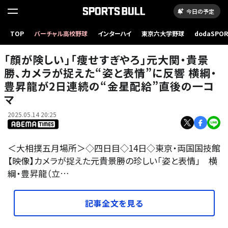
今日の予定
「顔が険しい」「痩せすぎやろ」元大関・貴景勝、カメラが捉えた“姿と表情”に反響 横綱・豊昇
TOP
バーチャル高校野球
インターハイ
東京六大学野球
dodaSPO
龍が2日連続の“金星配給”直後の一コマ
（新しいタブ
「顔が険しい」「痩せすぎやろ」元大関・貴景
勝、カメラが捉えた“姿と表情”に反響 横綱・
豊昇龍が2日連続の“金星配給”直後の一コ
マ
2025.05.14 20:25
＜大相撲五月場所＞◇四日目◇14日◇東京・両国国技館
【映像】カメラが捉えた元貴景勝の珍しい「姿と表情」 横
綱・豊昇龍（立…
記事全文を見る