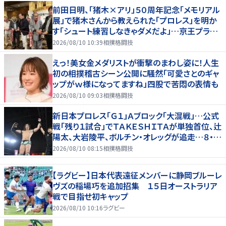
前田日明、「猪木×アリ」５０周年記念「メモリアル
展」で猪木さんから教えられた「プロレス」を明か
す「シュート練習しなきゃダメだよ」…京王プラザ
ホテルで３１日まで
2026/08/10 10:39
相撲格闘技
えっ！美女金メダリストが衝撃のまわし姿に！人生
初の相撲稽古シーン公開に騒然「可愛さとのギャ
ップがｗ様になってますね」四股で苦悶の表情も
2026/08/10 09:03
相撲格闘技
新日本プロレス「Ｇ１」Ａブロック「大混戦」…公式
戦「残り１試合」でＴＡＫＥＳＨＩＴＡが単独首位、辻
陽太、大岩陵平、ボルチン・オレッグが追走…８・９
群馬全成績
2026/08/10 08:15
相撲格闘技
【ラグビー】日本代表遠征メンバーに静岡ブルーレ
ヴズの稲場巧を追加招集 １５日オーストラリア
戦で目指せ初キャップ
2026/08/10 10:16
ラグビー