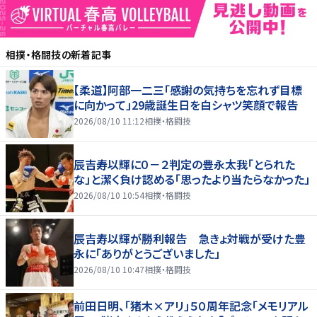
相撲・格闘技
の新着記事
【柔道】阿部一二三「感謝の気持ちを忘れず目標
に向かって」29歳誕生日を白シャツ笑顔で報告
2026/08/10 11:12
相撲・格闘技
辰吉寿以輝に０－２判定の豊永太我「とられた
な」と潔く負け認める「思ったより当たらなかった」
2026/08/10 10:54
相撲・格闘技
辰吉寿以輝が勝利報告 急きょ対戦が受けた豊
永に「ありがとうございました」
2026/08/10 10:47
相撲・格闘技
前田日明、「猪木×アリ」５０周年記念「メモリアル