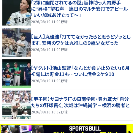
「2軍に幽閉されてるの謎」阪神助っ人内野手
に“昇格”望む声 連日のマルチ安打でアピール
「いい加減あげたって〜」
2026/08/10 11:00
野球
【巨人】丸佳浩「打ててなかったらと思うとゾッとし
ます」安堵のワケは丸推しの９歳少女だった
2026/08/10 11:00
野球
【ヤクルト】池山監督「なんとか食い止めたい」６月
初旬には貯金11も…ついに借金２ケタ10
2026/08/10 11:00
野球
【甲子園】サヨナラ打の日南学園・豊丸蒼大「自分
たちの野球貫く」次戦は沖縄尚学－横浜の勝者と
2026/08/10 10:57
野球