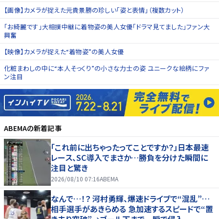
【画像】カメラが捉えた元貴景勝の珍しい「姿と表情」（複数カット）
「お綺麗です」大相撲中継に着物姿の美人女優「ドラマ見てました」ファン大
興奮
【映像】カメラが捉えた“着物姿”の美人女優
化粧まわしの中に“本人そっくり”の小さな力士の姿 ユニークな絵柄にファ
ン注目
ABEMA
の新着記事
「これ前に出ちゃったってことですか？」日本最速
レース、SC導入でまさか…勝負を分けた瞬間に
注目と驚き
2026/08/10 07:16
ABEMA
なんで…！？ 河村勇輝、爆速ドライブで“混乱”…
相手選手があきらめる 急加速するスピードで“置