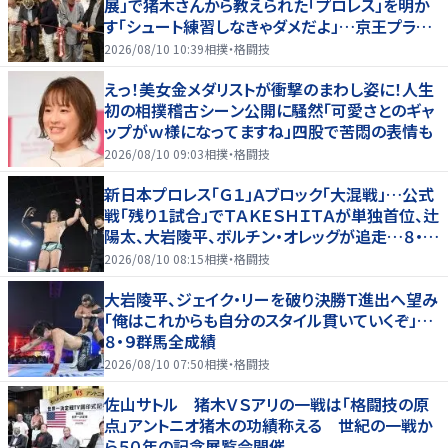
展」で猪木さんから教えられた「プロレス」を明か
す「シュート練習しなきゃダメだよ」…京王プラザ
ホテルで３１日まで
2026/08/10 10:39
相撲・格闘技
えっ！美女金メダリストが衝撃のまわし姿に！人生
初の相撲稽古シーン公開に騒然「可愛さとのギャ
ップがｗ様になってますね」四股で苦悶の表情も
2026/08/10 09:03
相撲・格闘技
新日本プロレス「Ｇ１」Ａブロック「大混戦」…公式
戦「残り１試合」でＴＡＫＥＳＨＩＴＡが単独首位、辻
陽太、大岩陵平、ボルチン・オレッグが追走…８・９
群馬全成績
2026/08/10 08:15
相撲・格闘技
大岩陵平、ジェイク・リーを破り決勝Ｔ進出へ望み
「俺はこれからも自分のスタイル貫いていくぞ」…
８・９群馬全成績
2026/08/10 07:50
相撲・格闘技
佐山サトル 猪木ＶＳアリの一戦は「格闘技の原
点」アントニオ猪木の功績称える 世紀の一戦か
ら５０年の記念展覧会開催