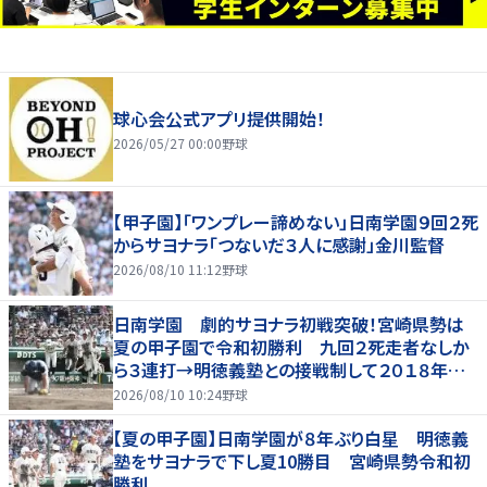
球心会公式アプリ提供開始！
2026/05/27 00:00
野球
【甲子園】「ワンプレー諦めない」日南学園９回２死
からサヨナラ「つないだ３人に感謝」金川監督
2026/08/10 11:12
野球
日南学園 劇的サヨナラ初戦突破！宮崎県勢は
夏の甲子園で令和初勝利 九回２死走者なしか
ら３連打→明徳義塾との接戦制して２０１８年以
来の勝利
2026/08/10 10:24
野球
【夏の甲子園】日南学園が８年ぶり白星 明徳義
塾をサヨナラで下し夏10勝目 宮崎県勢令和初
勝利