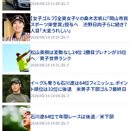
2026/08/10 11:00
ゴルフ
【女子ゴルフ】全英女子Ｖの桑木志帆に「岡山市民
スポーツ栄誉賞」授与へ 渋野日向子らに続き７
人目「大変うれしい」
2026/08/10 10:55
ゴルフ
松山英樹は変動なし24位 2勝目ブレナンが35位
へ／男子世界ランク
2026/08/10 10:31
ゴルフ
イーグル奪うも石川遼は64位フィニッシュ、ポイン
ト順位は32位に後退 米男子下部ゴルフ最終日
2026/08/10 10:04
ゴルフ
石川遼64位で年間レースは後退／米下部
2026/08/10 10:00
ゴルフ