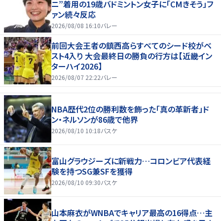
ニ”着用の19歳バドミントン女子に「CMきそう」フ
ァン続々反応
2026/08/08 16:10
バレー
前回大会王者の鎮西高らすべてのシード校がベ
スト4入り 大会最終日の勝負の行方は【近畿イン
ターハイ2026】
2026/08/07 22:22
バレー
NBA歴代2位の勝利数を飾った「真の革新者」ド
ン・ネルソンが86歳で他界
2026/08/10 10:18
バスケ
富山グラウジーズに新戦力…コロンビア代表経
験を持つSG兼SFを獲得
2026/08/10 09:30
バスケ
山本麻衣がWNBAでキャリア最高の16得点…主