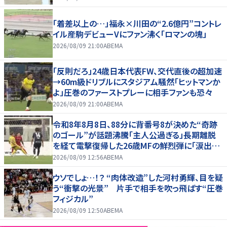
「着差以上の…」福永×川田の“2.6億円”コントレ
イル産駒デビューVにファン沸く「ロマンの塊」
2026/08/09 21:00
ABEMA
「反則だろ」24歳日本代表FW、交代直後の超加速
→60m級ドリブルにスタジアム騒然「ヒットマンか
よ」圧巻のファーストプレーに相手ファンも恐々
2026/08/09 21:00
ABEMA
令和8年8月8日、88分に背番号8が決めた“奇跡
のゴール”が話題沸騰「主人公過ぎる」長期離脱
を経て電撃復帰した26歳MFの鮮烈弾に「涙出て
きた」
2026/08/09 12:56
ABEMA
ウソでしょ…！？ “肉体改造”した河村勇輝、目を疑
う“衝撃の光景” 片手で相手を吹っ飛ばす“圧巻
フィジカル”
2026/08/09 12:50
ABEMA