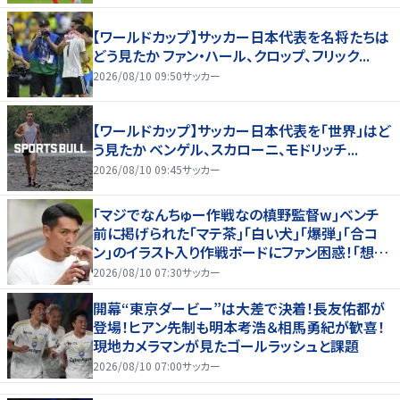
【ワールドカップ】サッカー日本代表を名将たちは
どう見たか ファン・ハール、クロップ、フリック...
2026/08/10 09:50
サッカー
【ワールドカップ】サッカー日本代表を「世界」はど
う見たか ベンゲル、スカローニ、モドリッチ...
2026/08/10 09:45
サッカー
｢マジでなんちゅー作戦なの槙野監督w｣ベンチ
前に掲げられた｢マテ茶｣｢白い犬｣｢爆弾｣｢合コ
ン｣のイラスト入り作戦ボードにファン困惑！｢想像
よりデカくて吹いた｣
2026/08/10 07:30
サッカー
開幕“東京ダービー”は大差で決着！長友佑都が
登場！ヒアン先制も明本考浩＆相馬勇紀が歓喜！
現地カメラマンが見たゴールラッシュと課題
2026/08/10 07:00
サッカー