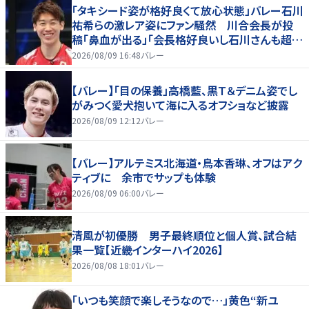
「タキシード姿が格好良くて放心状態」バレー石川
祐希らの激レア姿にファン騒然 川合会長が投
稿「鼻血が出る」「会長格好良いし石川さんも超格
好いい」
2026/08/09 16:48
バレー
【バレー】「目の保養」高橋藍、黒Ｔ＆デニム姿でし
がみつく愛犬抱いて海に入るオフショなど披露
2026/08/09 12:12
バレー
【バレー】アルテミス北海道・鳥本香琳、オフはアク
ティブに 余市でサップも体験
2026/08/09 06:00
バレー
清風が初優勝 男子最終順位と個人賞、試合結
果一覧【近畿インターハイ2026】
2026/08/08 18:01
バレー
「いつも笑顔で楽しそうなので…」黄色“新ユ