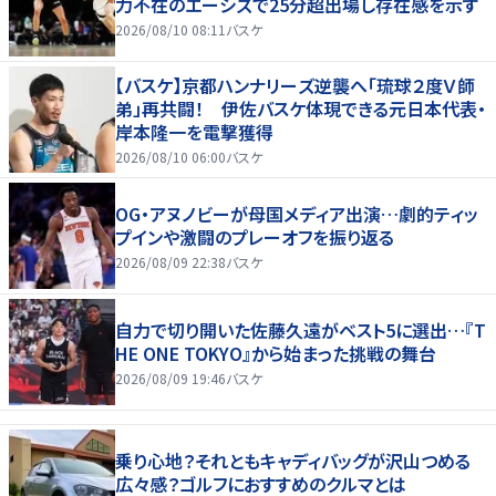
力不在のエーシズで25分超出場し存在感を示す
2026/08/10 08:11
バスケ
【バスケ】京都ハンナリーズ逆襲へ「琉球２度Ｖ師
弟」再共闘！ 伊佐バスケ体現できる元日本代表・
岸本隆一を電撃獲得
2026/08/10 06:00
バスケ
OG・アヌノビーが母国メディア出演…劇的ティッ
プインや激闘のプレーオフを振り返る
2026/08/09 22:38
バスケ
自力で切り開いた佐藤久遠がベスト5に選出…『T
HE ONE TOKYO』から始まった挑戦の舞台
2026/08/09 19:46
バスケ
乗り心地？それともキャディバッグが沢山つめる
広々感？ゴルフにおすすめのクルマとは