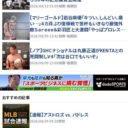
2026/08/10 05:00
相撲・格闘技
【マリーゴールド】岩谷麻優「キツい、しんどい、痛
い…」４カ月ぶり復帰戦で苦杯もいきなり最強外
敵Ｓａｒｅｅｅ＆彩羽匠と大激闘「やっぱプロレス大
好き」
2026/08/09 23:41
相撲・格闘技
【ノア】GHCナショナルは丸藤正道がKENTAとの
死闘制しV４「次は谷口でもいいぞ」
2026/08/09 23:08
相撲・格闘技
おすすめの記事
【速報】アストロズ vs. パドレス
2026/08/09 09:20
野球