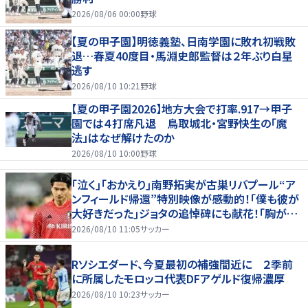
2026/08/06 00:00
野球
【夏の甲子園】明徳義塾、日南学園に敗れ初戦敗
退…春夏40度目・馬淵史郎監督は２年ぶり白星
逃す
2026/08/10 10:21
野球
【夏の甲子園2026】地方大会で打率.917→甲子
園では４打席凡退 鳥取城北・宮野快生の「魔
法」はなぜ解けたのか
2026/08/10 10:00
野球
｢泣く｣｢おかえり｣南野拓実が古巣リバプール“ア
ンフィールド帰還”特別映像が感動的！｢僕も彼が
大好きだった｣ジョタの追悼碑にも献花！｢胸が熱
くなります…｣
2026/08/10 11:05
サッカー
Rソシエダード、今夏最初の補強間近に ２季前
に所属したモロッコ代表DFアゲルド復帰濃厚
2026/08/10 10:23
サッカー