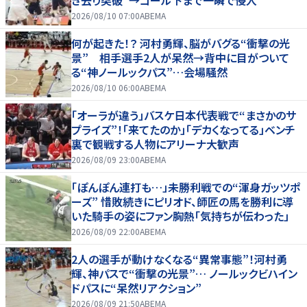
き去り突破”→ゴール下まで一瞬で侵入
2026/08/10 07:00
ABEMA
何が起きた！？ 河村勇輝、脳がバグる“衝撃の光
景” 相手選手2人が呆然→背中に目がついて
る“神ノールックパス”…会場騒然
2026/08/10 06:00
ABEMA
「オーラが違う」バスケ日本代表戦で“まさかのサ
プライズ”！「来てたのか」「デカくなってる」ベンチ
裏で観戦する人物にアリーナ大歓声
2026/08/09 23:00
ABEMA
「ぽんぽん連打も…」未勝利戦での“渾身ガッツポ
ーズ” 惜敗続きにピリオド、師匠の馬を勝利に導
いた騎手の姿にファン胸熱「気持ちが伝わった」
2026/08/09 22:00
ABEMA
2人の選手が動けなくなる“異常事態”！河村勇
輝、神パスで“衝撃の光景”… ノールックビハイン
ドパスに“呆然リアクション”
2026/08/09 21:50
ABEMA