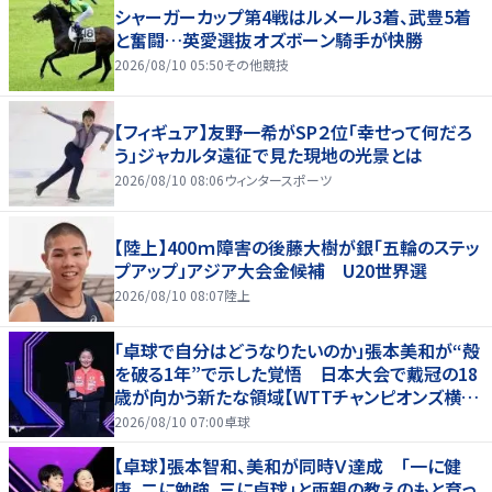
シャーガーカップ第4戦はルメール3着、武豊5着
と奮闘…英愛選抜オズボーン騎手が快勝
2026/08/10 05:50
その他競技
【フィギュア】友野一希がSP２位「幸せって何だろ
う」ジャカルタ遠征で見た現地の光景とは
2026/08/10 08:06
ウィンタースポーツ
【陸上】400ｍ障害の後藤大樹が銀「五輪のステッ
プアップ」アジア大会金候補 U20世界選
2026/08/10 08:07
陸上
「卓球で自分はどうなりたいのか」張本美和が“殻
を破る1年”で示した覚悟 日本大会で戴冠の18
歳が向かう新たな領域【WTTチャンピオンズ横浜
2026】
2026/08/10 07:00
卓球
【卓球】張本智和、美和が同時Ｖ達成 「一に健
康、二に勉強、三に卓球」と両親の教えのもと育っ