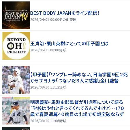
BEST BODY JAPANをライブ配信！
2026/04/01 00:00
その他競技
王貞治・栗山英樹にとっての甲子園とは
2026/06/15 00:00
野球
【甲子園】「ワンプレー諦めない」日南学園９回２死
からサヨナラ「つないだ３人に感謝」金川監督
2026/08/10 11:12
野球
明徳義塾・馬淵史郎監督が引き際について語る
「学校はやれと言ってくれてるんですけど…」７０
歳で春夏通算４０度目の出場で初戦突破ならず
2026/08/10 11:06
野球