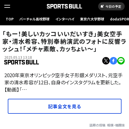
今日の予定
TOP
バーチャル高校野球
インターハイ
東京六大学野球
dodaSPO
（新しいタブ
「もー！美しいカッコいいだいすき」美女空手
家・清水希容、特別奉納演武のフォトに反響ラ
ッシュ！「メチャ素敵、カッちょい〜」
2025.05.13 13:18
2020年東京オリンピック空手女子形銀メダリスト、元空手
家の清水希容が12日、自身のインスタグラムを更新した。
【動画】「…
記事全文を見る
話題の投稿
相撲・格闘技