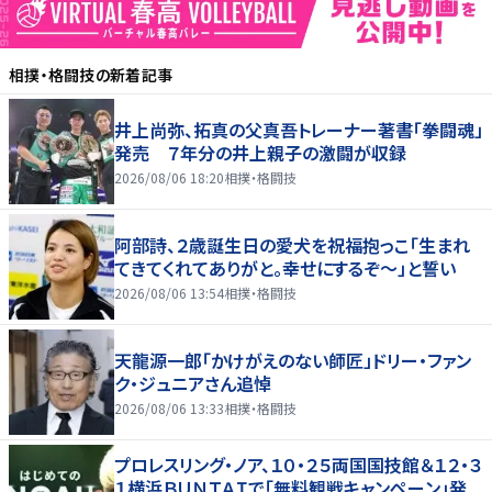
相撲・格闘技
の新着記事
井上尚弥、拓真の父真吾トレーナー著書「拳闘魂」
発売 ７年分の井上親子の激闘が収録
2026/08/06 18:20
相撲・格闘技
阿部詩、２歳誕生日の愛犬を祝福抱っこ「生まれ
てきてくれてありがと。幸せにするぞ～」と誓い
2026/08/06 13:54
相撲・格闘技
天龍源一郎「かけがえのない師匠」ドリー・ファン
ク・ジュニアさん追悼
2026/08/06 13:33
相撲・格闘技
プロレスリング・ノア、１０・２５両国国技館＆１２・３
１横浜ＢＵＮＴＡＩで「無料観戦キャンペーン」発