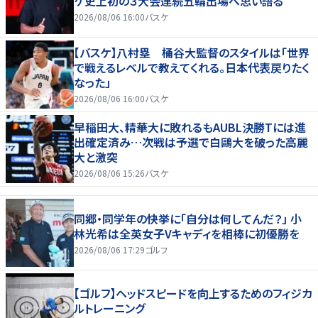
ケ史上初の３大会連続五輪出場へ思い語る
2026/08/06 16:00
バスケ
【バスケ】八村塁 桶谷大監督のスタイルは「世界
で戦えるレベルで教えてくれる。日本代表戻りたく
なった」
2026/08/06 16:00
バスケ
早稲田大、精華大に敗れるもAUBL決勝Tには進
出確定済み…次戦は予選で白鷗大を破った高麗
大と激突
2026/08/06 15:26
バスケ
同郷・同学年の快挙に「自分は何してんだ？」 小
林光希は全英女子Vキャディを相棒に初優勝を
2026/08/06 17:29
ゴルフ
【ゴルフ】ヘッドスピードを向上するためのフィジカ
ルトレーニング