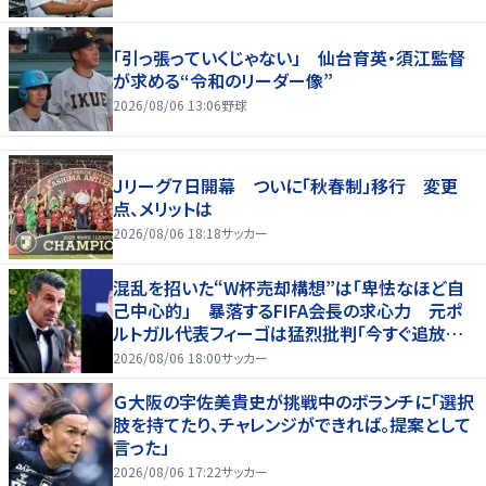
「引っ張っていくじゃない」 仙台育英・須江監督
が求める“令和のリーダー像”
2026/08/06 13:06
野球
Ｊリーグ７日開幕 ついに「秋春制」移行 変更
点、メリットは
2026/08/06 18:18
サッカー
混乱を招いた“W杯売却構想”は「卑怯なほど自
己中心的」 暴落するFIFA会長の求心力 元ポ
ルトガル代表フィーゴは猛烈批判「今すぐ追放す
べきだ」
2026/08/06 18:00
サッカー
Ｇ大阪の宇佐美貴史が挑戦中のボランチに「選択
肢を持てたり、チャレンジができれば。提案として
言った」
2026/08/06 17:22
サッカー