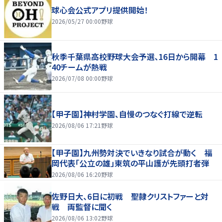
球心会公式アプリ提供開始！
2026/05/27 00:00
野球
秋季千葉県高校野球大会予選、16日から開幕 1
40チームが熱戦
2026/07/08 00:00
野球
【甲子園】神村学園、自慢のつなぐ打線で逆転
2026/08/06 17:21
野球
【甲子園】九州勢対決でいきなり試合が動く 福
岡代表「公立の雄」東筑の平山護が先頭打者弾
2026/08/06 16:20
野球
佐野日大、6日に初戦 聖隷クリストファーと対
戦 両監督に聞く
2026/08/06 13:02
野球