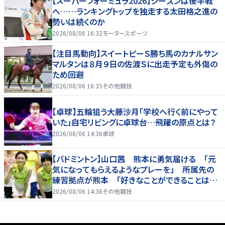
【スーパーフォーミュラ2026】シーズンは後半戦
へ……ランキングトップを独走する太田格之進の
勢いは続くのか
2026/08/06 16:32
モータースポーツ
【注目馬動向】スイートピーＳ勝ち馬のカナルサン
マルタンは８月９日の佐渡Ｓに出走予定も外傷の
ため回避
2026/08/06 16:35
その他競技
【卓球】五輪狙う大藤沙月「学校へ行く前にやって
いた」自宅リビングに卓球台…飛躍の原点とは？
2026/08/06 14:36
卓球
【バドミントン】山口茜 熊本に勇気届ける 「元
気になってもらえるようなプレーを」 所属先の
練習拠点が熊本 「好きなことができることは当
たり前じゃない」
2026/08/06 14:36
その他競技