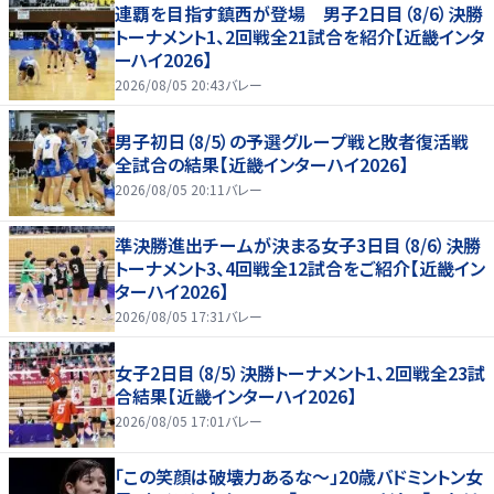
連覇を目指す鎮西が登場 男子2日目（8/6）決勝
トーナメント1、2回戦全21試合を紹介【近畿インタ
ーハイ2026】
2026/08/05 20:43
バレー
男子初日（8/5）の予選グループ戦と敗者復活戦
全試合の結果【近畿インターハイ2026】
2026/08/05 20:11
バレー
準決勝進出チームが決まる女子3日目（8/6）決勝
トーナメント3、4回戦全12試合をご紹介【近畿イン
ターハイ2026】
2026/08/05 17:31
バレー
女子2日目（8/5）決勝トーナメント1、2回戦全23試
合結果【近畿インターハイ2026】
2026/08/05 17:01
バレー
「この笑顔は破壊力あるな〜」20歳バドミントン女