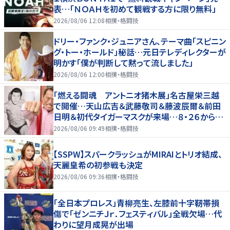
表…「ＮＯＡＨを初めて観戦する方に限り無料」
2026/08/06 12:08
相撲・格闘技
ドリー・ファンク・ジュニアさん、テーマ曲「スピニン
グ・トー・ホールド」秘話…元日テレディレクターが
明かす「僕が判断して黙って流しました」
2026/08/06 12:00
相撲・格闘技
「燃える闘魂 アントニオ猪木展」名古屋栄三越
で開催…天山広吉＆武藤敬司＆藤波辰爾＆前田
日明＆初代タイガーマスクが来場…８・２６から９・
７まで
2026/08/06 09:49
相撲・格闘技
【SSPW】スパークラッシュがMIRAIとトリオ結成、
天麗皇希の初参戦も決定
2026/08/06 09:36
相撲・格闘技
「全日本プロレス」青柳亮生、左膝前十字靭帯損
傷で「ゼンニチＪｒ．フェスティバル」全戦欠場…代
わりに望月成晃が出場