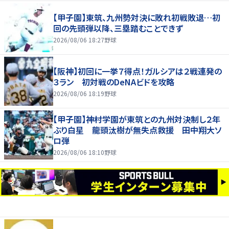
【甲子園】東筑、九州勢対決に敗れ初戦敗退…初
回の先頭弾以降、三塁踏むことできず
2026/08/06 18:27
野球
【阪神】初回に一挙７得点！ガルシアは２戦連発の
３ラン 初対戦のDeNAビドを攻略
2026/08/06 18:19
野球
【甲子園】神村学園が東筑との九州対決制し２年
ぶり白星 龍頭汰樹が無失点救援 田中翔大ソ
ロ弾
2026/08/06 18:10
野球