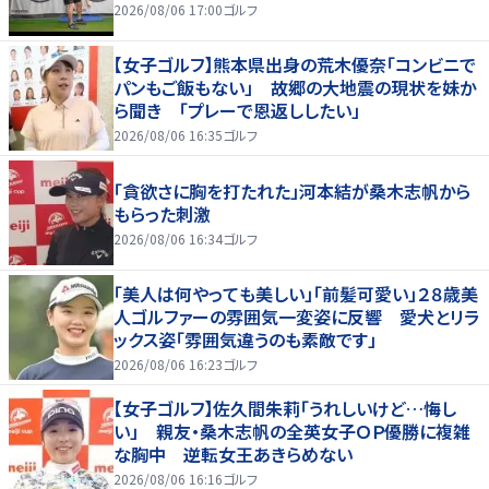
2026/08/06 17:00
ゴルフ
【女子ゴルフ】熊本県出身の荒木優奈「コンビニで
パンもご飯もない」 故郷の大地震の現状を妹か
ら聞き 「プレーで恩返ししたい」
2026/08/06 16:35
ゴルフ
「貪欲さに胸を打たれた」河本結が桑木志帆から
もらった刺激
2026/08/06 16:34
ゴルフ
「美人は何やっても美しい」「前髪可愛い」２８歳美
人ゴルファーの雰囲気一変姿に反響 愛犬とリラ
ックス姿「雰囲気違うのも素敵です」
2026/08/06 16:23
ゴルフ
【女子ゴルフ】佐久間朱莉「うれしいけど…悔し
い」 親友・桑木志帆の全英女子ＯＰ優勝に複雑
な胸中 逆転女王あきらめない
2026/08/06 16:16
ゴルフ