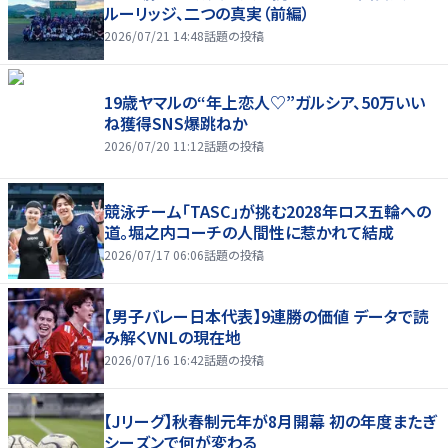
ルーリッジ、二つの真実（前編）
2026/07/21 14:48
話題の投稿
19歳ヤマルの“年上恋人♡”ガルシア、50万いい
ね獲得SNS爆跳ねか
2026/07/20 11:12
話題の投稿
競泳チーム「TASC」が挑む2028年ロス五輪への
道。堀之内コーチの人間性に惹かれて結成
2026/07/17 06:06
話題の投稿
【男子バレー日本代表】9連勝の価値 データで読
み解くVNLの現在地
2026/07/16 16:42
話題の投稿
【Jリーグ】秋春制元年が8月開幕 初の年度またぎ
シーズンで何が変わる