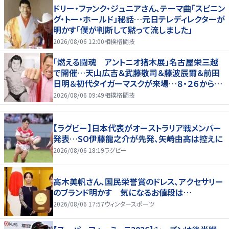
ドリー・ファンク・ジュニアさん、テーマ曲「スピニン
グ・トー・ホールド」秘話…元日テレディレクターが
明かす「僕が判断して黙って流しました」
2026/08/06 12:00
相撲格闘技
「燃える闘魂 アントニオ猪木展」名古屋栄三越
で開催…天山広吉＆武藤敬司＆藤波辰爾＆前田
日明＆初代タイガーマスクが来場…８・２６から９・
７まで
2026/08/06 09:49
相撲格闘技
【ラグビー】日本代表がオーストラリア戦メンバー
発表…SO伊藤龍之介が先発、矢崎由高は控えに
2026/08/06 18:19
ラグビー
高木美帆さん、国民栄誉賞のドレス、アクセサリー
のブランド明かす 気になるお値段は…
2026/08/06 17:57
ウィンタースポーツ