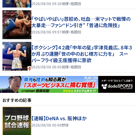
2026/08/06 09:26
相撲・格闘技
「やばいやばい」首絞め、吐血…米マットで戦慄の
大暴走…ファン“ドン引き” 「普通に危険技」
2026/08/06 09:07
相撲・格闘技
【ボクシング】４２歳「中年の星」宇津見義広、８年３
か月ぶり連勝「世の中のおじ様方に力を」 スー
パーフライ級王座獲得に意欲
2026/08/06 06:00
相撲・格闘技
おすすめの記事
【速報】DeNA vs. 阪神ほか
2026/08/06 00:00
野球