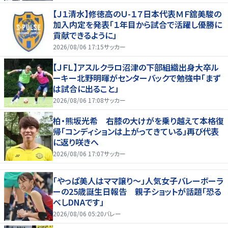
【Ｊ１清水】修徳高のＵ-１７日本代表ＭＦ舘美駿の
加入内定を発表「１年目から試合で活躍し優勝に
貢献できるように」
2026/08/06 17:15
サッカー
【ＪＦＬ】アスルクラロ沼津の下部組織出身大卒ル
ーキー北野明暉がセンターバックで勉強中「まず
は試合に出ること」
2026/08/06 17:08
サッカー
柏・熊坂光希 右膝の大けがを乗り越えて本格復
帰「コンディションは上がってきている」再び代表
に返り咲きへ
2026/08/06 17:07
サッカー
「やっぱ美人はママ譲り～」人気女子バレーボーラ
ーの25歳誕生日報告 親子ショットが話題「恐る
べしDNAです」
2026/08/06 05:20
バレー