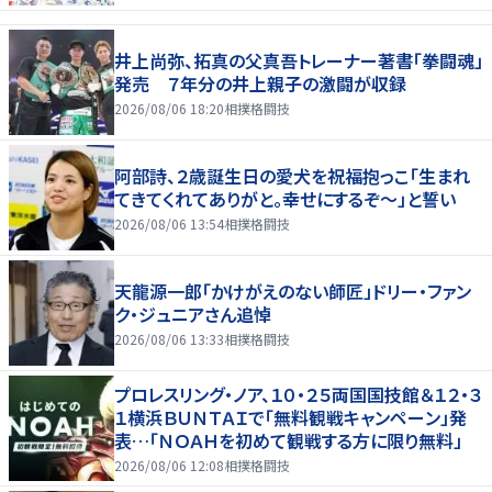
井上尚弥、拓真の父真吾トレーナー著書「拳闘魂」
発売 ７年分の井上親子の激闘が収録
2026/08/06 18:20
相撲格闘技
阿部詩、２歳誕生日の愛犬を祝福抱っこ「生まれ
てきてくれてありがと。幸せにするぞ～」と誓い
2026/08/06 13:54
相撲格闘技
天龍源一郎「かけがえのない師匠」ドリー・ファン
ク・ジュニアさん追悼
2026/08/06 13:33
相撲格闘技
プロレスリング・ノア、１０・２５両国国技館＆１２・３
１横浜ＢＵＮＴＡＩで「無料観戦キャンペーン」発
表…「ＮＯＡＨを初めて観戦する方に限り無料」
2026/08/06 12:08
相撲格闘技