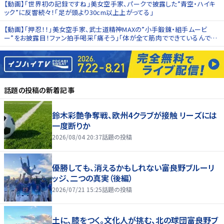
【動画】「世界初の記録ですね」美女空手家、パークで披露した”青空・ハイキ
ック”に反響続々！「足が頭より30cm以上上がってる」
【動画】「押忍！！」美女空手家、武士道精神MAXの”小手鍛錬・組手ムービ
ー”をお披露目！ファン拍手喝采「痛そう」「体が全て筋肉でできているんでし
ょうか」
話題の投稿
の新着記事
鈴木彩艶争奪戦、欧州4クラブが接触 リーズには
一度断りか
2026/08/04 20:37
話題の投稿
優勝しても、消えるかもしれない――富良野ブルーリ
ッジ、二つの真実（後編）
2026/07/21 15:25
話題の投稿
土に、膝をつく。文化人が挑む、北の球団――富良野ブ