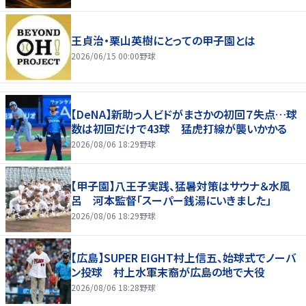
王貞治・栗山英樹にとっての甲子園とは
2026/06/15 00:00
野球
【DeNA】新助っ人ビドがまさかの初回７失点…球
数は初回だけで43球 猛虎打線が襲いかかる
2026/08/06 18:29
野球
【甲子園】八王子実践、猛暑対策はサウナ＆水風
呂 河本監督「スーパー銭湯にいきました」
2026/08/06 18:29
野球
【広島】SUPER EIGHT村上信五、始球式でノーバ
ン投球 村上水軍末裔が広島の地で大役
2026/08/06 18:28
野球