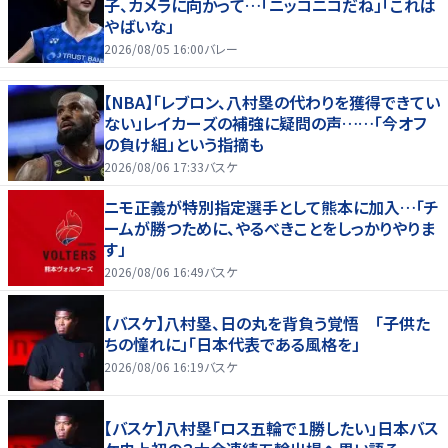
子、カメラに向かって…「ニッコニコだね」「これは
やばいな」
2026/08/05 16:00
バレー
【NBA】「レブロン、八村塁の代わりを獲得できてい
ない」レイカーズの補強に疑問の声……「今オフ
の負け組」という指摘も
2026/08/06 17:33
バスケ
ニモ正義が特別指定選手として熊本に加入…「チ
ームが勝つために、やるべきことをしっかりやりま
す」
2026/08/06 16:49
バスケ
【バスケ】八村塁、日の丸を背負う覚悟 「子供た
ちの憧れに」「日本代表である風格を」
2026/08/06 16:19
バスケ
【バスケ】八村塁「ロス五輪で１勝したい」日本バス