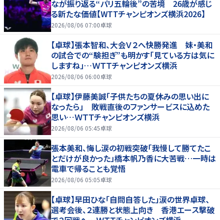
なが振り返る“パリ五輪後”の苦境 26歳が感じ
る新たな価値【WTTチャンピオンズ横浜2026】
2026/08/06 07:00
卓球
【卓球】張本智和、大会Ｖ２へ快勝発進 妹・美和
の試合での“験担ぎ”も明かす「見ている方は気に
しますね」…ＷＴＴチャンピオンズ横浜
2026/08/06 06:00
卓球
【卓球】伊藤美誠「子供たちの夏休みの思い出に
なったら」 敗戦直後のファンサービスに込めた
思い…ＷＴＴチャンピオンズ横浜
2026/08/06 05:45
卓球
張本美和、悔し涙の初戦突破「我慢して勝てたこ
とだけが良かった」橋本帆乃香に大苦戦…一時は
電車で帰ることも覚悟
2026/08/06 05:05
卓球
【卓球】早田ひな「自問自答した」涙の世界卓球、
選考会後、２連勝と状態上向き 香港エース撃破