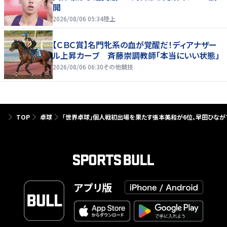
開
2026/08/06 05:34
陸上
【ＣＢＣ賞】名門牝系の血が覚醒だ！ディアナザー
ル上昇カーブ 斉藤崇調教師「本当にいい状態」
2026/08/06 06:30
その他競技
TOP
卓球
「世界卓球」個人戦初出場を果たす張本美和が6位、早田ひなが7
アプリ版