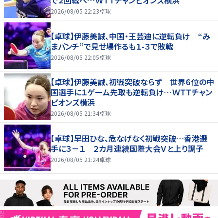
で２回戦へ…ＷＴＴチャンピオンズ横浜
2026/08/05 22:23
卓球
【卓球】伊藤美誠、中国・王芸迪に逆転負け “み
まパンチ”で見せ場作るも１-３で敗戦
2026/08/05 22:05
卓球
【卓球】伊藤美誠、初戦突破ならず 世界６位の中
国選手に１ゲーム先取も逆転負け…ＷＴＴチャン
ピオンズ横浜
2026/08/05 21:34
卓球
【卓球】早田ひな、危なげなく初戦突破…香港選
手に３－１ ２カ月連続国際大会Ｖと上り調子
2026/08/05 21:24
卓球