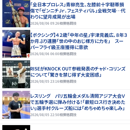
「全日本プロレス」青柳亮生、左膝前十字靭帯損
傷で「ゼンニチＪｒ．フェスティバル」全戦欠場…代
わりに望月成晃が出場
2026/08/06 09:26
相撲格闘技
【ボクシング】４２歳「中年の星」宇津見義広、８年３
か月ぶり連勝「世の中のおじ様方に力を」 スー
パーフライ級王座獲得に意欲
2026/08/06 06:00
相撲格闘技
RISEがKNOCK OUT参戦発表のチャド・コリンズ
について「驚きを禁じ得ず大変困惑」
2026/08/05 23:16
相撲格闘技
レスリング パリ五輪金メダル清岡アジア大会Ｖ
で五輪予選に弾み付ける！「最短ロス行き決めた
い」選手村クルーズ船には「めちゃめちゃ楽しみ」
2026/08/05 22:50
相撲格闘技