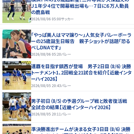
Ｊ１年少４位で開幕戦出場も…７日に６万人動員
の鹿島戦
2026/08/06 05:00
サッカー
「やっぱ美人はママ譲り～」人気女子バレーボーラ
ーの25歳誕生日報告 親子ショットが話題「恐る
べしDNAです」
2026/08/06 05:20
バレー
連覇を目指す鎮西が登場 男子2日目（8/6）決勝
トーナメント1、2回戦全21試合を紹介【近畿インタ
ーハイ2026】
2026/08/05 20:43
バレー
男子初日（8/5）の予選グループ戦と敗者復活戦
全試合の結果【近畿インターハイ2026】
2026/08/05 20:11
バレー
準決勝進出チームが決まる女子3日目（8/6）決勝