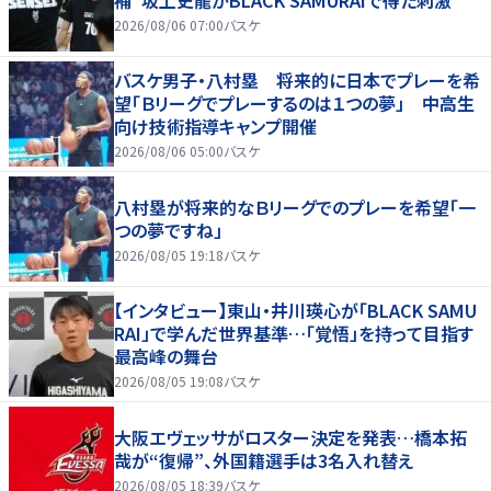
2026/08/06 07:00
バスケ
バスケ男子・八村塁 将来的に日本でプレーを希
望「Ｂリーグでプレーするのは１つの夢」 中高生
向け技術指導キャンプ開催
2026/08/06 05:00
バスケ
八村塁が将来的なＢリーグでのプレーを希望「一
つの夢ですね」
2026/08/05 19:18
バスケ
【インタビュー】東山・井川瑛心が「BLACK SAMU
RAI」で学んだ世界基準…「覚悟」を持って目指す
最高峰の舞台
2026/08/05 19:08
バスケ
大阪エヴェッサがロスター決定を発表…橋本拓
哉が“復帰”、外国籍選手は3名入れ替え
2026/08/05 18:39
バスケ