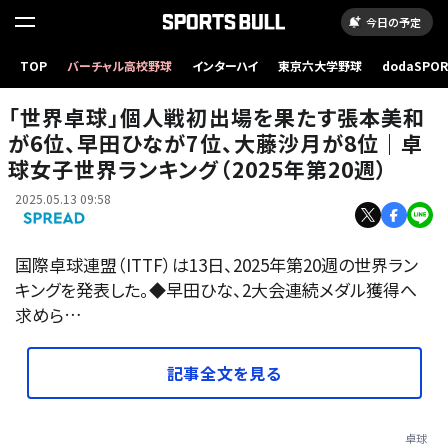
今日の予定
TOP
バーチャル高校野球
インターハイ
東京六大学野球
dodaSPO
（新しいタブ
「世界卓球」個人戦初出場を果たす張本美和
が6位、早田ひなが7位、大藤沙月が8位｜卓
球女子世界ランキング（2025年第20週）
2025.05.13 09:58
国際卓球連盟（ITTF）は13日、2025年第20週の世界ラン
キングを発表した。◆早田ひな、2大会連続メダル獲得へ
求めら…
記事全文を見る
卓球