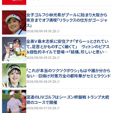
女子ゴルフ小林光希がプールに始まり大阪から
東京までオフ満喫「リラックスの仕方がゴージャ
ス」
2026/08/06 09:36
ゴルフ
全英Ｖ桑木志帆に安住アナ「すらーっとされてい
て。足首とかものすごく細くて」 ヴィトンのピアス
＆個性的ネイルで登場→「結構、珍しいと思いま
す」
2026/08/06 09:35
ゴルフ
「これが本当のツクツクボウシ」もはや誰か分から
ない…日焼け対策万全の都玲華がセミとラウンド
2026/08/06 08:39
ゴルフ
混迷のLIVゴルフはシーズン終盤戦 トランプ大統
領のコースで開催
2026/08/06 07:50
ゴルフ