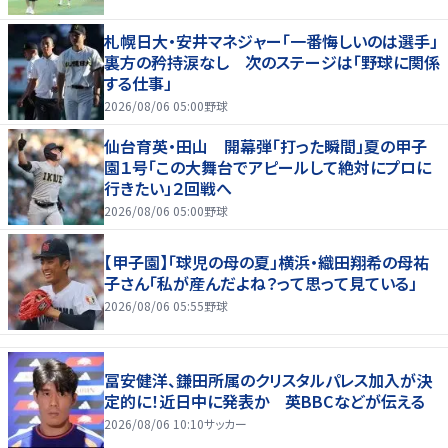
札幌日大・安井マネジャー「一番悔しいのは選手」
裏方の矜持涙なし 次のステージは「野球に関係
する仕事」
2026/08/06 05:00
野球
仙台育英・田山 開幕弾「打った瞬間」夏の甲子
園１号「この大舞台でアピールして絶対にプロに
行きたい」２回戦へ
2026/08/06 05:00
野球
【甲子園】「球児の母の夏」横浜・織田翔希の母祐
子さん「私が産んだよね？って思って見ている」
2026/08/06 05:55
野球
冨安健洋、鎌田所属のクリスタルパレス加入が決
定的に！近日中に発表か 英BBCなどが伝える
2026/08/06 10:10
サッカー