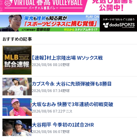
おすすめの記事
【速報】村上宗隆出場 Wソックス戦
2026/08/06 08:10
野球
カブス今永 大谷に先頭弾被弾も8勝目
2026/08/06 07:34
野球
大坂なおみ 快勝で3年連続の初戦突破
2026/08/06 07:22
テニス
大谷翔平 今季初の1試合2HR
2026/08/06 06:07
野球