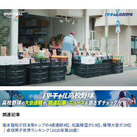
関連記事
張本智和が日本勢トップの4週連続4位、松島輝空が19位、篠塚大登が29位
｜卓球男子世界ランキング（2025年第20週）