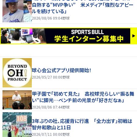
白熱する“MVP争い” 米メディア「強烈なアピー
ルを続けている」
2026/08/06 09:04
野球
球心会公式アプリ提供開始！
2026/05/27 00:00
野球
甲子園で「初めて見た」 高校球児らしい“振る舞
い”に脚光…ベンチ前の光景が「好きだなぁ」
2026/08/06 07:44
野球
3年ぶりの社、応援背に行進 「全力出す」初戦は
智弁和歌山と11日
2026/07/11 00:00
野球