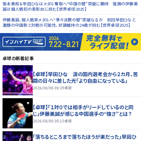
張本美和＆早田ひなはメダル奪取へ“中国の壁”突破に期待 復調の伊藤美
誠は個人戦初の表彰台に挑む【世界卓球2025】
伊藤美誠、個人戦単メダルへ“準々決勝の壁”突破なるか 前回早田ひなと
激闘の中国勢と対戦の可能性、好調維持の24歳が挑む【世界卓球2025】
卓球
の新着記事
【卓球】早田ひな 涙の国内選考会から２カ月、苦
闘の日々に差した光「より自由になっている」
2026/08/06 08:39
卓球
【卓球】「１対０では相手がリードしているのと同
じ」伊藤美誠が感じる中国選手の“強さ”とは？
2026/08/06 08:15
卓球
「落ちるところまで落ちたほうが楽だった」早田ひ