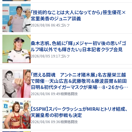
「技術的なことは大人になってから」笹生優花×
宮里美香のジュニア談義
2026/08/06 06:45
ゴルフ
桑木志帆、色紙に「輝」メジャー初Ｖ後の思い「ゴ
ルフ場以外でも輝きたい」日本記者クラブ会見
2026/08/05 19:17
ゴルフ
「燃える闘魂 アントニオ猪木展」名古屋栄三越
で開催…天山広吉＆武藤敬司＆藤波辰爾＆前田
日明＆初代タイガーマスクが来場…８・２６から９・
７まで
2026/08/06 09:49
相撲格闘技
【SSPW】スパークラッシュがMIRAIとトリオ結成、
天麗皇希の初参戦も決定
2026/08/06 09:36
相撲格闘技