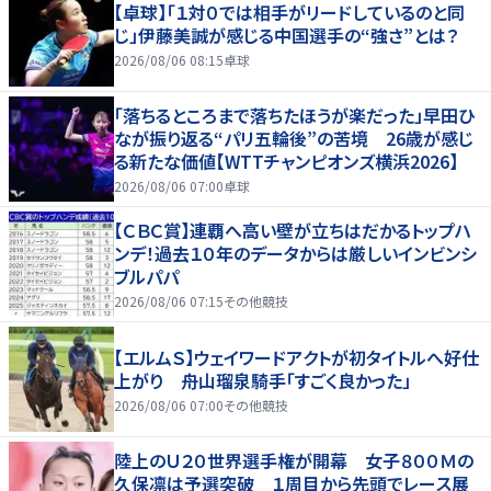
【卓球】「１対０では相手がリードしているのと同
じ」伊藤美誠が感じる中国選手の“強さ”とは？
2026/08/06 08:15
卓球
「落ちるところまで落ちたほうが楽だった」早田ひ
なが振り返る“パリ五輪後”の苦境 26歳が感じ
る新たな価値【WTTチャンピオンズ横浜2026】
2026/08/06 07:00
卓球
【ＣＢＣ賞】連覇へ高い壁が立ちはだかるトップハ
ンデ！過去１０年のデータからは厳しいインビンシ
ブルパパ
2026/08/06 07:15
その他競技
【エルムＳ】ウェイワードアクトが初タイトルへ好仕
上がり 舟山瑠泉騎手「すごく良かった」
2026/08/06 07:00
その他競技
陸上のＵ２０世界選手権が開幕 女子８００Ｍの
久保凛は予選突破 １周目から先頭でレース展