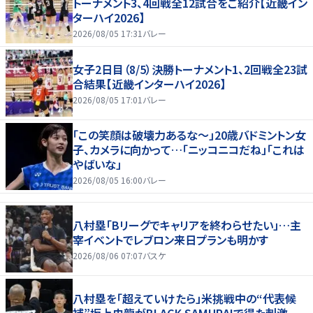
トーナメント3、4回戦全12試合をご紹介【近畿イン
ターハイ2026】
2026/08/05 17:31
バレー
女子2日目（8/5）決勝トーナメント1、2回戦全23試
合結果【近畿インターハイ2026】
2026/08/05 17:01
バレー
「この笑顔は破壊力あるな〜」20歳バドミントン女
子、カメラに向かって…「ニッコニコだね」「これは
やばいな」
2026/08/05 16:00
バレー
八村塁「Bリーグでキャリアを終わらせたい」…主
宰イベントでレブロン来日プランも明かす
2026/08/06 07:07
バスケ
八村塁を「超えていけたら」米挑戦中の“代表候
補”坂上史龍がBLACK SAMURAIで得た刺激