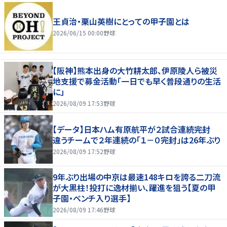
王貞治・栗山英樹にとっての甲子園とは
2026/06/15 00:00
野球
【阪神】熊本出身の大竹耕太郎、伊原陵人ら被災
地支援で募金活動「一日でも早く普段通りの生活
に」
2026/08/09 17:53
野球
【データ】日本ハム有原航平が２試合連続完封
違うチームで２年連続の「１－０完封」は26年ぶり
2026/08/09 17:52
野球
9年ぶり出場の中京は最速148キロを誇る二刀流
が大黒柱！投打に逸材揃い、躍進を狙う【夏の甲
子園・ベンチ入り選手】
2026/08/09 17:46
野球