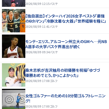
2026/08/09 12:15
バスケ
【独自選出】インターハイ2026女子ベスト5「最強
の6thマン」「冷静沈着な大器」「世界経験を糧に」
2026/08/09 11:41
バスケ
モンテ・エリス、アルコーン州立大のGMへ…元NB
A選手の大学バスケ界進出が続く
2026/08/09 09:34
バスケ
桑木志帆が吉沢柚月の初優勝を祝福「ゆづづ
優勝おめでとう。かっこよかった」
2026/08/09 17:08
ゴルフ
女性ゴルファーのための10分間ゴルフトレーニン
グ！
2026/08/09 17:00
ゴルフ