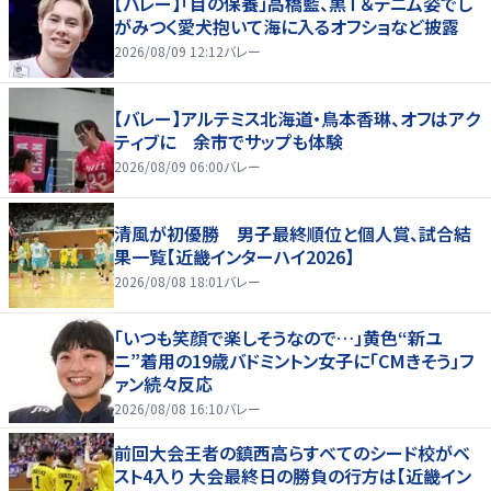
【バレー】「目の保養」高橋藍、黒Ｔ＆デニム姿でし
がみつく愛犬抱いて海に入るオフショなど披露
2026/08/09 12:12
バレー
【バレー】アルテミス北海道・鳥本香琳、オフはアク
ティブに 余市でサップも体験
2026/08/09 06:00
バレー
清風が初優勝 男子最終順位と個人賞、試合結
果一覧【近畿インターハイ2026】
2026/08/08 18:01
バレー
「いつも笑顔で楽しそうなので…」黄色“新ユ
ニ”着用の19歳バドミントン女子に「CMきそう」フ
ァン続々反応
2026/08/08 16:10
バレー
前回大会王者の鎮西高らすべてのシード校がベ
スト4入り 大会最終日の勝負の行方は【近畿イン