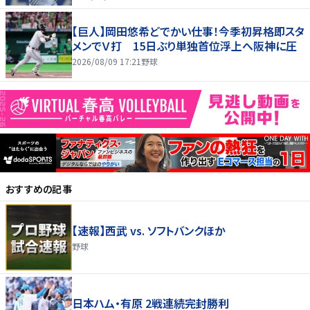
【巨人】岡田悠希どでかい仕事！今季初昇格即スタ
メンでＶ打 15日ぶり単独首位浮上へ阪神に圧
2026/08/09 17:21
野球
おすすめの記事
【速報】西武 vs. ソフトバンクほか
野球
日本ハム・有原 2戦連続完封勝利