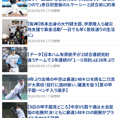
つので」来日初登板のルケーシーと試合前に約束
2026/08/09 17:58
野球
【阪神】熊本出身の大竹耕太郎、伊原陵人ら被災
地支援で募金活動「一日でも早く普段通りの生活
に」
2026/08/09 17:53
野球
【データ】日本ハム有原航平が２試合連続完封
違うチームで２年連続の「１－０完封」は26年ぶり
2026/08/09 17:52
野球
9年ぶり出場の中京は最速148キロを誇る二刀流
が大黒柱！投打に逸材揃い、躍進を狙う【夏の甲
子園・ベンチ入り選手】
2026/08/09 17:46
野球
【9日の甲子園見どころ】中京VS霞ケ浦は大会屈
指の右腕対決！ともに最速148キロの剛腕がプラ
イドをかけて対戦