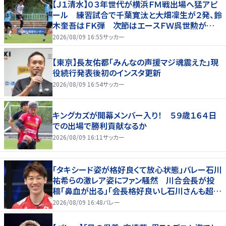
【Ｊ１清水】０３年世代が横浜ＦＭ戦出場へ猛アピ
ール 練習試合で千葉寛汰と大畑凜生が２発、鈴
木奎吾はＦＫ弾 次節はエースＦＷ呉世勲が出
場停止
2026/08/09 16:55
サッカー
【東京】長友佑都「みんなの声援マジ魂震えた」現
役続行発表後初のインスタ更新
2026/08/09 16:54
サッカー
キングカズが開幕メンバー入り！ ５９歳１６４日
での出場で勝利貢献なるか
2026/08/09 16:11
サッカー
「タキシード姿が格好良くて放心状態」バレー石川
祐希らの激レア姿にファン騒然 川合会長が投
稿「鼻血が出る」「会長格好良いし石川さんも超格
好いい」
2026/08/09 16:48
バレー