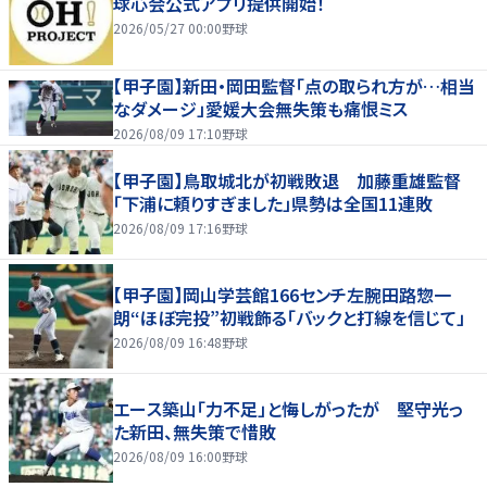
球心会公式アプリ提供開始！
2026/05/27 00:00
野球
【甲子園】新田・岡田監督「点の取られ方が…相当
なダメージ」愛媛大会無失策も痛恨ミス
2026/08/09 17:10
野球
【甲子園】鳥取城北が初戦敗退 加藤重雄監督
「下浦に頼りすぎました」県勢は全国11連敗
2026/08/09 17:16
野球
【甲子園】岡山学芸館166センチ左腕田路惣一
朗“ほぼ完投”初戦飾る「バックと打線を信じて」
2026/08/09 16:48
野球
エース築山「力不足」と悔しがったが 堅守光っ
た新田、無失策で惜敗
2026/08/09 16:00
野球