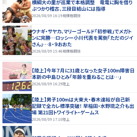
横綱大の里が巡業で本格調整 竜電に胸を借り
ぶつかり稽古、三段目結山には指導
2026/08/09 16:19
相撲格闘技
ウナギ・サヤカ、マリーゴールド「初参戦」でメガト
ンに完勝…ロッシー小川代表を罵倒「ただのジイ
さん」…８・９おおた
2026/08/09 15:46
相撲格闘技
【陸上】今年７月に31歳となった女子100m障害日
本新の中島ひとみ「年齢を重ねることは…」
2026/08/09 16:29
陸上
【陸上】男子100mは大東大・春木達裕が自己新
記録で全カレ標準突破！ 早稲田・水野琉之介も出
場 第21回トワイライト・ゲームス
2026/08/09 17:10
陸上