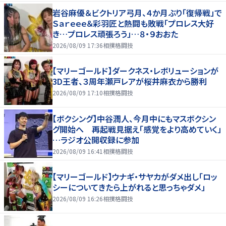
岩谷麻優＆ビクトリア弓月、４か月ぶり「復帰戦」で
Ｓａｒｅｅｅ＆彩羽匠と熱闘も敗戦「プロレス大好
き…プロレス頑張ろう」…８・９おおた
2026/08/09 17:36
相撲格闘技
【マリーゴールド】ダークネス・レボリューションが
3D王者、３周年瀬戸レアが桜井麻衣から勝利
2026/08/09 17:10
相撲格闘技
【ボクシング】中谷潤人、今月中にもマスボクシン
グ開始へ 再起戦見据え「感覚をより高めていく」
…ラジオ公開収録に参加
2026/08/09 16:41
相撲格闘技
【マリーゴールド】ウナギ・サヤカがダメ出し「ロッ
シーについてきたら上がれると思っちゃダメ」
2026/08/09 16:26
相撲格闘技