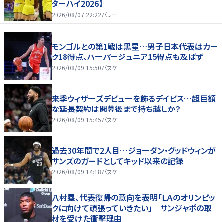
ターハイ2026】
2026/08/07 22:22
バレー
モンゴルとの第1戦は黒星…男子日本代表はカー
ク18得点、ハーパージュニア15得点も及ばず
2026/08/09 15:50
バスケ
来季ウィザーズデビューを飾るデイビス…超巨額
な延長契約は開幕後まで持ち越しか？
2026/08/09 15:45
バスケ
過去30年間で2人目…ジョーダン・グッドウィンが
サンズのガードとしてキッド以来の記録
2026/08/09 14:18
バスケ
八村塁、代表復帰の意向を表明「ＬＡのオリンピッ
クに向けて頑張っていきたい」 サンジャポの取
材を受けた衝撃理由