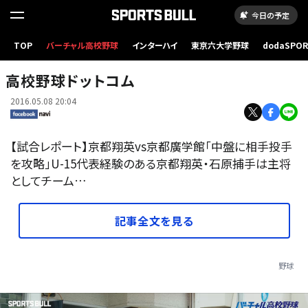
今日の予定
TOP
バーチャル高校野球
インターハイ
東京六大学野球
dodaSPO
（新しいタブ
高校野球ドットコム
2016.05.08 20:04
【試合レポート】京都翔英vs京都廣学館「中盤に相手投手
を攻略」U-15代表経験のある京都翔英・石原捕手は主将
としてチーム…
記事全文を見る
野球