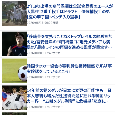
2年ぶり出場の鳴門渦潮は全試合登板のエースが
大黒柱！2番手投手はドラフト上位候補投手の弟
【夏の甲子園・ベンチ入り選手】
2026/06/18 00:00
野球
「移籍金を支払うことなくトップレベルの経験を加
えた」冨安健洋の“0円補強”に地元メディアも満
足気「最終ラインの再編を進める監督が重宝する
柔軟性を備えている」
2026/08/09 17:45
サッカー
韓国サッカー協会の審判員性接待疑惑でJFA「事
実確認をしているところ」
2026/08/09 17:19
サッカー
14年前の銅メダルが日本に変更の可能性も 日
本人審判も絡んだ性接待問題に揺れる韓国サッ
カー界 “五輪メダル剝奪”に危機感「悲劇に見
舞われる」
2026/08/09 17:00
サッカー