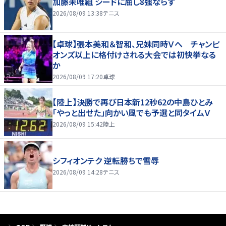
加藤未唯組 シードに屈し8強ならず
2026/08/09 13:38
テニス
【卓球】張本美和＆智和、兄妹同時Ｖへ チャンピ
オンズ以上に格付けされる大会では初快挙なる
か
2026/08/09 17:20
卓球
【陸上】決勝で再び日本新12秒62の中島ひとみ
「やっと出せた」向かい風でも予選と同タイムＶ
2026/08/09 15:42
陸上
シフィオンテク 逆転勝ちで雪辱
2026/08/09 14:28
テニス