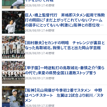
2026/08/09 17:45
野球
巨人・橋上監督代行 昇格即スタメン起用で殊勲
打の岡田に「まだ上がってこれていないファーム
の選手にとってもいい刺激に」阪神との首位攻防
３連戦へ「まずはカード勝ち越しを」
2026/08/09 17:44
野球
【田村藤夫】セカンドの明暗 チャレンジが裏目と
なった鳥取城北、我慢して吉と出た岡山学芸館
2026/08/09 17:40
野球
【甲子園】一時逆転打の鳥取城北・秦慎之介「僕ら
の代で」来夏の県勢全国11連敗ストップ誓う
2026/08/09 17:38
野球
【阪神】元山飛優が今季初２番でスタメン 中野
はベンチスタート 左翼は２試合ぶり前川／スタ
メン
2026/08/09 17:33
野球