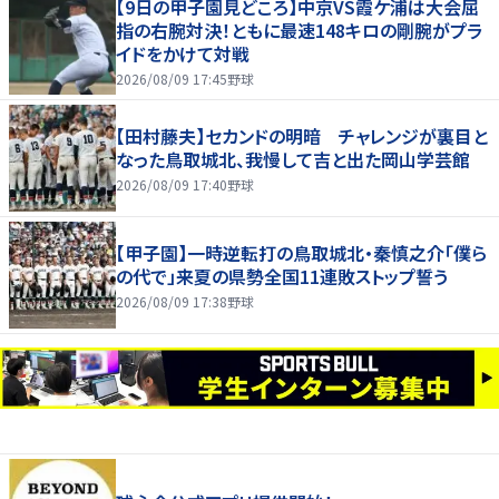
【9日の甲子園見どころ】中京VS霞ケ浦は大会屈
指の右腕対決！ともに最速148キロの剛腕がプラ
イドをかけて対戦
2026/08/09 17:45
野球
【田村藤夫】セカンドの明暗 チャレンジが裏目と
なった鳥取城北、我慢して吉と出た岡山学芸館
2026/08/09 17:40
野球
【甲子園】一時逆転打の鳥取城北・秦慎之介「僕ら
の代で」来夏の県勢全国11連敗ストップ誓う
2026/08/09 17:38
野球