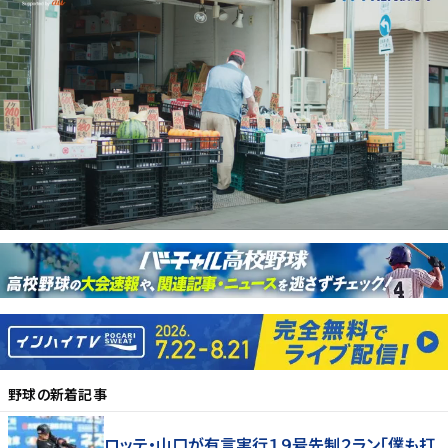
野球
の新着記事
ロッテ・山口が有言実行１９号先制２ラン「僕も打