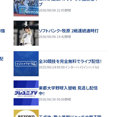
プ
2026/08/06 21:05
野球
8強
ソフトバンク・牧原 2戦連続適時打
2026/08/06 19:42
野球
配
全30競技を完全無料でライブ配信！
2025/06/24 00:00
インターハイ(インハイ.tv)
東都大学野球入替戦 見逃し配信
中！
2026/06/30 00:00
野球
王貞治・栗山英樹にとっての甲子園