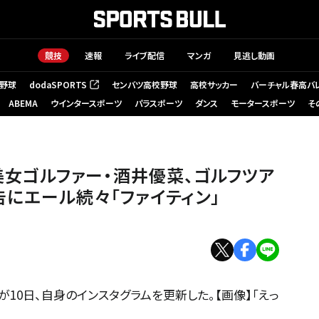
競技
速報
ライブ配信
マンガ
見逃し動画
野球
dodaSPORTS
センバツ高校野球
高校サッカー
バーチャル春高バ
（新しいタブで開く）
ABEMA
ウインタースポーツ
パラスポーツ
ダンス
モータースポーツ
そ
」美女ゴルファー・酒井優菜、ゴルフツア
告にエール続々「ファイティン」
10日、自身のインスタグラムを更新した。【画像】「えっ