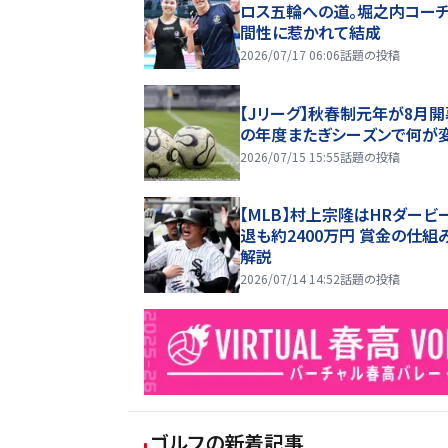
ロス五輪への道。堀之内コー
間性に惹かれて結成
2026/07/17 06:06
話題の投稿
【Jリーグ】秋春制元年が8月開
の年度またぎシーズンで何が
2026/07/15 15:55
話題の投稿
【MLB】村上宗隆はHRダービ
退も約2400万円 賞金の仕組
解説
2026/07/14 14:52
話題の投稿
ゴルフ
の新着記事