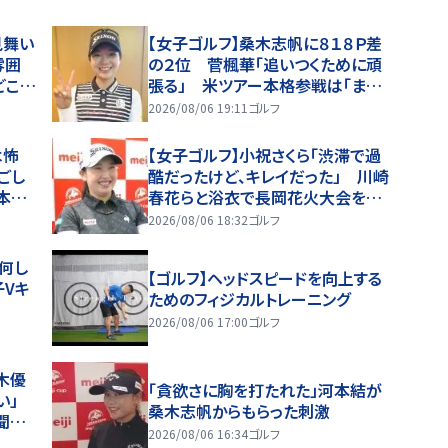
見舞い
【女子ゴルフ】桑木志帆に８１８Ｐ差
雰囲
の２位 菅楓華「追いつくために頑
どこの
張る」 米ツアー本格参戦は「まだ
考えていない」
2026/08/06 19:11
ゴルフ
は怖
【女子ゴルフ】小祝さくら「渋滞で過
ごし
酷だったけど、キレイだった」 川崎
本へ
春花らと浴衣で長岡花火大会を観
覧
2026/08/06 18:32
ゴルフ
何し
【ゴルフ】ヘッドスピードを向上する
子Vキ
ためのフィジカルトレーニング
2026/08/06 17:00
ゴルフ
木優
「貪欲さに胸を打たれた」河本結が
ない」
桑木志帆からもらった刺激
聞
2026/08/06 16:34
ゴルフ