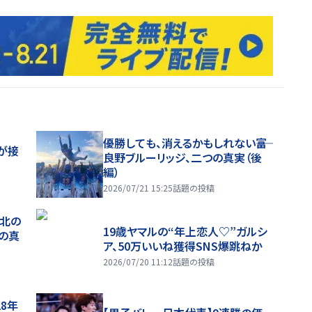
優勝しても、消えるかもしれない――富
が接
良野ブルーリッジ、二つの真実（後
編）
2026/07/21 15:25
話題の投稿
、北の
19歳ヤマルの“年上恋人♡”ガルシ
つの真
ア、50万いいね獲得SNS爆跳ねか
2026/07/20 11:12
話題の投稿
28年