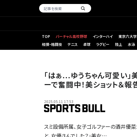
TOP
バーチャル高校野球
インターハイ
東京六大学
相撲・格闘技
テニス
卓球
ラグビー
陸上
水泳
「はぁ...ゆうちゃん可愛い
ーで奮闘中！美ショット＆報
2025.05.11 17:53
スミ設備所属、女子ゴルファーの酒井優菜が
と、女優さんでした？」美女…