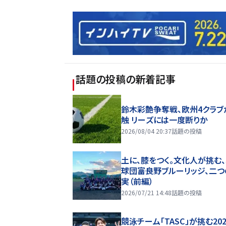
話題の投稿
の新着記事
鈴木彩艶争奪戦、欧州4クラブ
触 リーズには一度断りか
2026/08/04 20:37
話題の投稿
土に、膝をつく。文化人が挑む
球団――富良野ブルーリッジ、二
実（前編）
2026/07/21 14:48
話題の投稿
競泳チーム「TASC」が挑む20