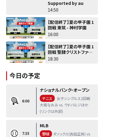
Supported by au
14:50
【配信終了】夏の甲子園 1
回戦 東筑 - 神村学園
16:00
【配信終了】夏の甲子園 1
回戦 聖隷クリストファー -
佐野日大
18:30
今日の予定
ナショナルバンク・オープン
テニス
女子シングルス2回戦
6:00
大坂なおみ vs. ウドバルジほか
(リンクは外部)
MLB
7:35
野球
Rソックス(吉田正尚) vs.