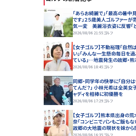
「あらお綺麗で」「最高の暑中
です」２５歳美人ゴルファーが
気一変 美麗浴衣姿に反響「
モデルさんですか？」
2026/08/06 21:55
ゴルフ
【女子ゴルフ】不動裕理「自然
い」「みんな一生懸命毎日を過
ている」…地震発生の故郷・熊
の思い
2026/08/06 18:45
ゴルフ
同郷・同学年の快挙に「自分は
てんだ？」 小林光希は全英女
ャディを相棒に初優勝を
2026/08/06 17:29
ゴルフ
【女子ゴルフ】熊本県出身の荒
奈「コンビニでパンもご飯も
故郷の大地震の現状を妹から
き 「プレーで恩返ししたい」
2026/08/06 16:35
ゴルフ