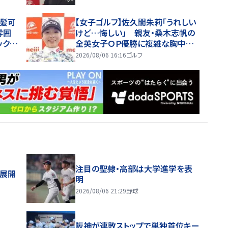
前髪可
【女子ゴルフ】佐久間朱莉「うれしい
雰囲
けど…悔しい」 親友・桑木志帆の
ックス
全英女子ＯＰ優勝に複雑な胸中
逆転女王あきらめない
2026/08/06 16:16
ゴルフ
注目の聖隷・高部は大学進学を表
舗展開
明
2026/08/06 21:29
野球
阪神が連敗ストップで単独首位キー