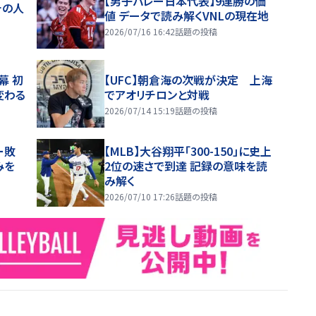
【男子バレー日本代表】9連勝の価
チの人
値 データで読み解くVNLの現在地
2026/07/16 16:42
話題の投稿
幕 初
【UFC】朝倉海の次戦が決定 上海
変わる
でアオリチロンと対戦
2026/07/14 15:19
話題の投稿
ー敗
【MLB】大谷翔平「300-150」に史上
みを
2位の速さで到達 記録の意味を読
み解く
2026/07/10 17:26
話題の投稿