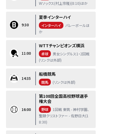
Wソックス(村上宗隆)(8:10)ほか
夏季インターハイ
9:30
インターハイ
バレーボールほ
か
WTTチャンピオンズ横浜
11:00
卓球
男女シングルス1・2回戦
(リンクは外部)
船橋競馬
14:35
競馬
(リンクは外部)
第108回全国高校野球選手
権大会
16:00
野球
1回戦 東筑 - 神村学園、
聖隷クリストファー - 佐野日大(1
8:30)