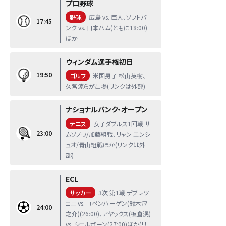
プロ野球
野球
広島 vs. 巨人、ソフトバ
17:45
ンク vs. 日本ハム(ともに18:00)
ほか
ウィンダム選手権初日
19:50
ゴルフ
米国男子 松山英樹、
久常涼らが出場(リンクは外部)
ナショナルバンク・オープン
テニス
女子ダブルス1回戦 サ
23:00
ムソノワ/加藤組戦、リャン エンシ
ュオ/青山組戦ほか(リンクは外
部)
ECL
サッカー
3次 第1戦 デブレツ
ェニ vs. コペンハーゲン(鈴木淳
24:00
之介)(26:00)、アヤックス(板倉滉)
vs. シェルボーン(27:00)ほか(リ