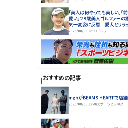
「美人は何やっても美しい」「
愛い」２８歳美人ゴルファーの
気一変姿に反響 愛犬とリラ
姿「雰囲気違うのも素敵です」
2026/08/06 16:23
ゴルフ
おすすめの記事
mghがBEAMS HEARTで店
2026/08/06 13:48
スポーツビジネス