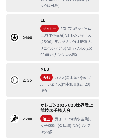
ンクは外部)
EL
サッカー
3次 第1戦 ヤギェロ
ニア(小林友希) vs. レンジャーズ
24:00
(25:00)、ザルツブルク(北野颯太、
チェイス・アンリ) vs. パフォス(26:
00)ほか(リンクは外部)
MLB
野球
カブス(鈴木誠也)vs. ブ
25:35
ルージェイズ(岡本和真)(27:20)
ほか
オレゴン2026 U20世界陸上
競技選手権大会
26:00
陸上
男子100m(清水空跳)、
女子800m(久保凛)ほか(リンク
は外部)