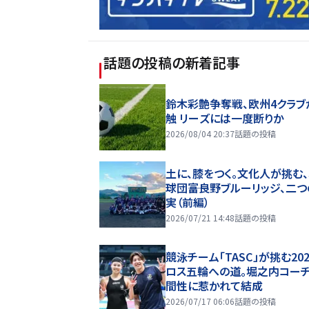
話題の投稿
の新着記事
鈴木彩艶争奪戦、欧州4クラブ
触 リーズには一度断りか
2026/08/04 20:37
話題の投稿
土に、膝をつく。文化人が挑む
球団――富良野ブルーリッジ、二
実（前編）
2026/07/21 14:48
話題の投稿
競泳チーム「TASC」が挑む20
ロス五輪への道。堀之内コー
間性に惹かれて結成
2026/07/17 06:06
話題の投稿