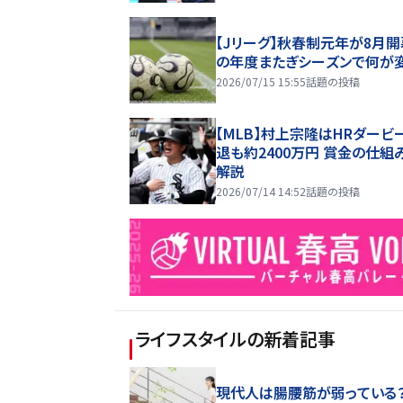
【Jリーグ】秋春制元年が8月開
の年度またぎシーズンで何が
2026/07/15 15:55
話題の投稿
【MLB】村上宗隆はHRダービ
退も約2400万円 賞金の仕組
解説
2026/07/14 14:52
話題の投稿
ライフスタイル
の新着記事
現代人は腸腰筋が弱っている