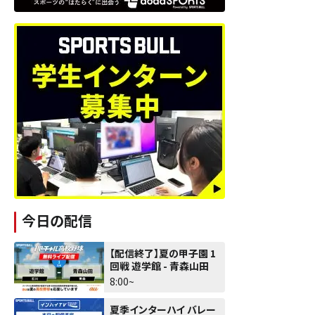
今日の配信
【配信終了】夏の甲子園 1
回戦 遊学館 - 青森山田
8:00~
夏季インターハイ バレー