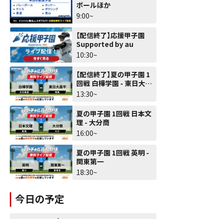
ボールほか
9:00~
【配信終了】応援甲子園
Supported by au
10:30~
【配信終了】夏の甲子園 1
回戦 白樺学園 - 東日大昌
平
13:30~
夏の甲子園 1回戦 日本文
理 - 大分商
16:00~
夏の甲子園 1回戦 英明 -
関東第一
18:30~
今日の予定