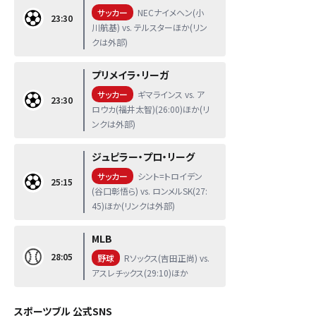
サッカー
NECナイメヘン(小
23:30
川航基) vs. テルスターほか(リン
クは外部)
プリメイラ・リーガ
サッカー
ギマラインス vs. ア
23:30
ロウカ(福井太智)(26:00)ほか(リ
ンクは外部)
ジュピラー・プロ・リーグ
サッカー
シント=トロイデン
25:15
(谷口彰悟ら) vs. ロンメルSK(27:
45)ほか(リンクは外部)
MLB
28:05
野球
Rソックス(吉田正尚) vs.
アスレチックス(29:10)ほか
スポーツブル 公式SNS