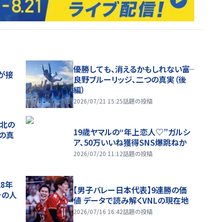
優勝しても、消えるかもしれない――富
が接
良野ブルーリッジ、二つの真実（後
編）
2026/07/21 15:25
話題の投稿
、北の
19歳ヤマルの“年上恋人♡”ガルシ
つの真
ア、50万いいね獲得SNS爆跳ねか
2026/07/20 11:12
話題の投稿
28年
【男子バレー日本代表】9連勝の価
チの人
値 データで読み解くVNLの現在地
2026/07/16 16:42
話題の投稿