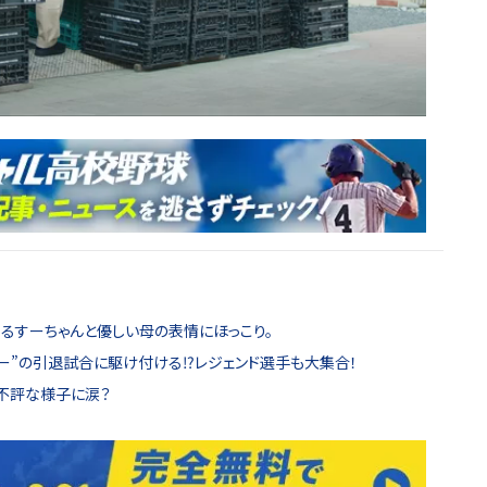
するすーちゃんと優しい母の表情にほっこり。
ラー”の引退試合に駆け付ける⁉レジェンド選手も大集合！
不評な様子に涙？