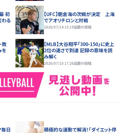
幕 初
【UFC】朝倉海の次戦が決定 上海
変わる
でアオリチロンと対戦
2026/07/14 15:19
話題の投稿
ー敗
【MLB】大谷翔平「300-150」に史上
みを
2位の速さで到達 記録の意味を読
み解く
2026/07/10 17:26
話題の投稿
？毎日
積極的な運動で解消！「ダイエット停