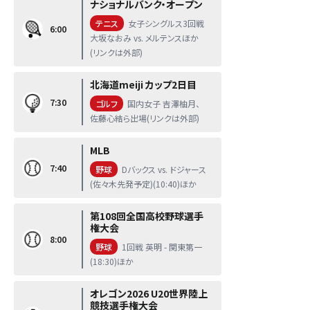
ナショナルバンク・オープン
テニス
女子シングルス3回戦
6:00
大坂なおみ vs. メルテンスほか
(リンクは外部)
北海道meiji カップ2日目
7:30
ゴルフ
国内女子 吉澤柚月、
佐藤心結ら出場(リンクは外部)
MLB
7:40
野球
Dバックス vs. ドジャース
(佐々木先発予定)(10:40)ほか
第108回全国高校野球選手
権大会
8:00
野球
1回戦 英明 - 関東第一
(18:30)ほか
オレゴン2026 U20世界陸上
競技選手権大会