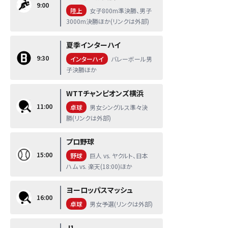
9:00
陸上
女子800m準決勝、男子
3000m決勝ほか(リンクは外部)
夏季インターハイ
9:30
インターハイ
バレーボール男
子決勝ほか
WTTチャンピオンズ横浜
11:00
卓球
男女シングルス準々決
勝(リンクは外部)
プロ野球
15:00
野球
巨人 vs. ヤクルト、日本
ハム vs. 楽天(18:00)ほか
ヨーロッパスマッシュ
16:00
卓球
男女予選(リンクは外部)
J1