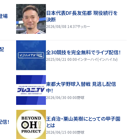
日本代表DF長友佑都 現役続行を
登場
決断
2026/08/08 14:37
サッカー
配
全30競技を完全無料でライブ配信！
2025/06/21 00:00
インターハイ(インハイ.tv)
東都大学野球入替戦 見逃し配信
中！
2026/06/30 00:00
野球
王貞治・栗山英樹にとっての甲子園
配信！
とは
2026/06/15 00:00
野球