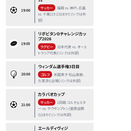
サッカー
福岡 vs. 神戸、広島
19:00
vs. 千葉(19:15)ほか(リンクは外
部)
リポビタンDチャレンジカッ
プ2026
19:05
ラグビー
日本代表 vs. オース
トラリア代表(リンクは外部)
ウィンダム選手権3日目
20:00
ゴルフ
米国男子 松山英樹、
久常涼ら出場(リンクは外部)
カラバオカップ
サッカー
1回戦 コルチェスタ
21:00
ー vs. サウサンプトン(菅原由勢
ら)ほか(リンクは外部)
エールディヴィジ