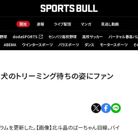
競技
速報
ライブ配信
マンガ
見逃し動画
野球
dodaSPORTS
センバツ高校野球
高校サッカー
バーチャル春高バ
（新しいタブで開く）
ABEMA
ウインタースポーツ
パラスポーツ
ダンス
モータースポーツ
そ
愛犬のトリーミング待ちの姿にファン
ラムを更新した。【画像】北斗晶のばーちゃん目線。バイ