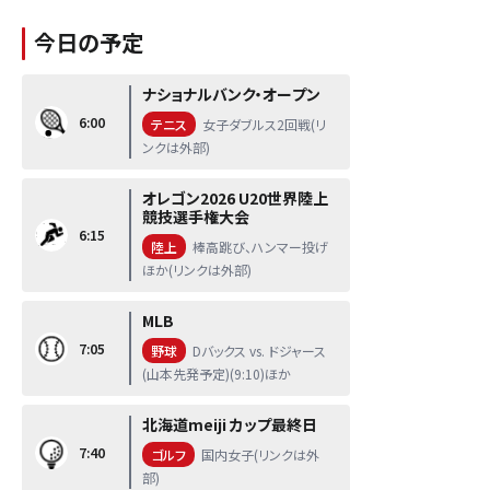
今日の予定
ナショナルバンク・オープン
6:00
テニス
女子ダブルス2回戦(リ
ンクは外部)
オレゴン2026 U20世界陸上
競技選手権大会
6:15
陸上
棒高跳び、ハンマー投げ
ほか(リンクは外部)
MLB
7:05
野球
Dバックス vs. ドジャース
(山本先発予定)(9:10)ほか
北海道meiji カップ最終日
7:40
ゴルフ
国内女子(リンクは外
部)