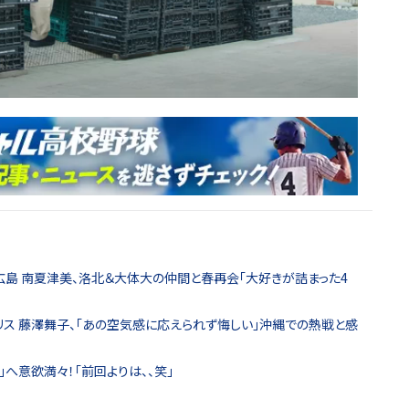
広島 南夏津美、洛北＆大体大の仲間と春再会「大好きが詰まった4
リス 藤澤舞子、「あの空気感に応えられず悔しい」沖縄での熱戦と感
ge」へ意欲満々！「前回よりは、、笑」