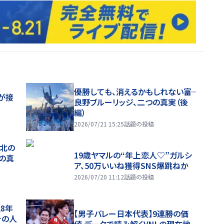
優勝しても、消えるかもしれない――富
が接
良野ブルーリッジ、二つの真実（後
編）
2026/07/21 15:25
話題の投稿
、北の
19歳ヤマルの“年上恋人♡”ガルシ
つの真
ア、50万いいね獲得SNS爆跳ねか
2026/07/20 11:12
話題の投稿
28年
【男子バレー日本代表】9連勝の価
チの人
値 データで読み解くVNLの現在地