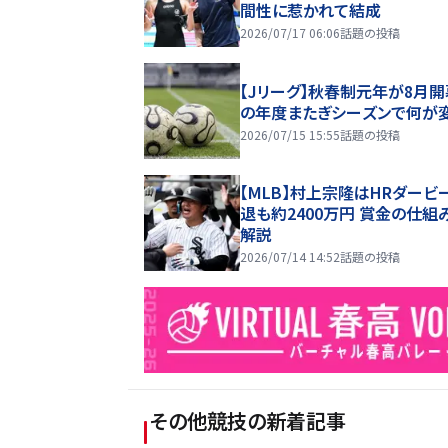
間性に惹かれて結成
2026/07/17 06:06
話題の投稿
【Jリーグ】秋春制元年が8月開
の年度またぎシーズンで何が
2026/07/15 15:55
話題の投稿
【MLB】村上宗隆はHRダービ
退も約2400万円 賞金の仕組
解説
2026/07/14 14:52
話題の投稿
その他競技
の新着記事