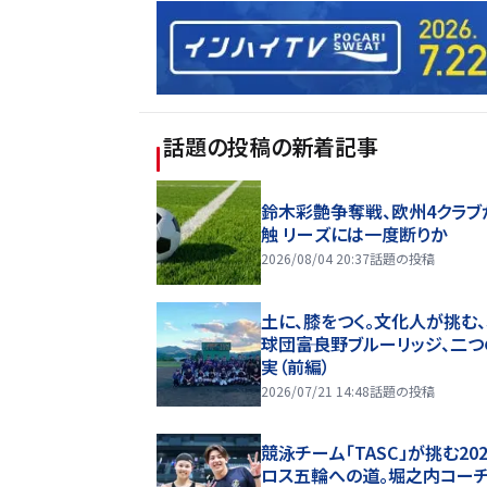
話題の投稿
の新着記事
鈴木彩艶争奪戦、欧州4クラブ
触 リーズには一度断りか
2026/08/04 20:37
話題の投稿
土に、膝をつく。文化人が挑む
球団――富良野ブルーリッジ、二
実（前編）
2026/07/21 14:48
話題の投稿
競泳チーム「TASC」が挑む20
ロス五輪への道。堀之内コー