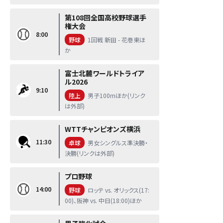
第108回全国高校野球選手
権大会
8:00
野球
1回戦 新田 - 花巻東ほ
か
富士北麓ワールドトライア
ル2026
9:10
陸上
男子100mほか(リンク
は外部)
WTTチャンピオンズ横浜
11:30
卓球
男女シングルス準決勝・
決勝(リンクは外部)
プロ野球
14:00
野球
ロッテ vs. オリックス(17:
00)、阪神 vs. 中日(18:00)ほか