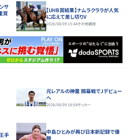
ンサ
【UHB賞結果】ナムラクララが人気
重賞
に応えて差し切りV
2026/08/09 15:44
その他競技
元レアルの神童 開幕戦でJデビュー
へ
2026/08/09 16:04
サッカー
中島ひとみが再び日本新記録で優
王手
勝