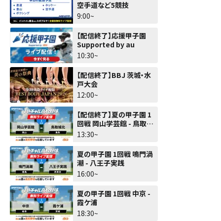
空手道など5競技
9:00~
【配信終了】応援甲子園
Supported by au
10:30~
【配信終了】BBJ 茨城・水
戸大会
12:00~
【配信終了】夏の甲子園 1
回戦 岡山学芸館 - 鳥取城
北
13:30~
夏の甲子園 1回戦 鳴門渦
潮 - 八王子実践
16:00~
夏の甲子園 1回戦 中京 -
霞ケ浦
18:30~