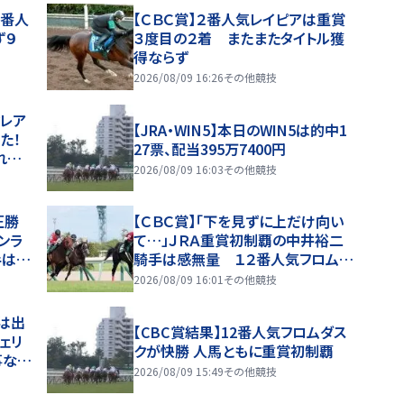
１番人
【ＣＢＣ賞】２番人気レイピアは重賞
ず９
３度目の２着 またまたタイトル獲
得ならず
2026/08/09 16:26
その他競技
クレア
【JRA・WIN5】本日のWIN5は的中1
た！
27票、配当395万7400円
れた」
2026/08/09 16:03
その他競技
圧勝
【ＣＢＣ賞】「下を見ずに上だけ向い
ンラ
て…」ＪＲＡ重賞初制覇の中井裕二
手は初
騎手は感無量 １２番人気フロムダ
スク重賞初Ｖ
2026/08/09 16:01
その他競技
馬は出
【CBC賞結果】12番人気フロムダス
ェリ
クが快勝 人馬ともに重賞初制覇
事な差
2026/08/09 15:49
その他競技