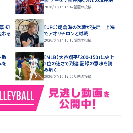
2026/07/16 16:42
話題の投稿
幕 初
【UFC】朝倉海の次戦が決定 上海
変わる
でアオリチロンと対戦
2026/07/14 15:19
話題の投稿
ー敗
【MLB】大谷翔平「300-150」に史上
みを
2位の速さで到達 記録の意味を読
み解く
2026/07/10 17:26
話題の投稿