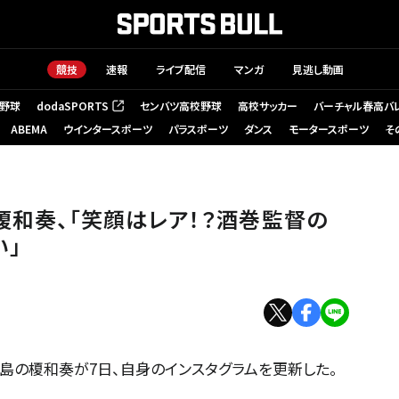
競技
速報
ライブ配信
マンガ
見逃し動画
野球
dodaSPORTS
センバツ高校野球
高校サッカー
バーチャル春高バ
（新しいタブで開く）
ABEMA
ウインタースポーツ
パラスポーツ
ダンス
モータースポーツ
そ
榎和奏、「笑顔はレア！？酒巻監督の
い」
島の榎和奏が7日、自身のインスタグラムを更新した。