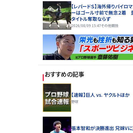
【レパードＳ】海外帰りパイロマ
ーはゴール寸前で無念２着 
タイトル奪取ならず
2026/08/09 15:47
その他競技
おすすめの記事
【速報】巨人 vs. ヤクルトほか
野球
張本智和が決勝進出 兄妹Vに