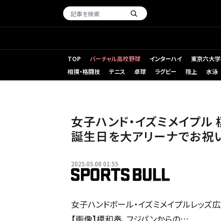
TOP
バーチャル高校野球
インターハイ
東京六大学
相撲・格闘技
テニス
卓球
ラグビー
陸上
水泳
女子ハンド・イズミメイプル 
誕生日を大アリーナでお祝
2025.05.08 01:55
女子ハンドボール・イズミメイプルレッズ広
【画像】榎和奏、フジパンからの…