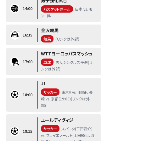
男子強化試合
14:00
バスケットボール
日本 vs. モ
ンゴル
金沢競馬
16:35
競馬
(リンクは外部)
WTTヨーロッパスマッシュ
17:00
卓球
男女シングルス予選(リ
ンクは外部)
J1
サッカー
東京V vs. 川崎F、長
18:00
崎 vs. 京都(19:00)(リンクは外
部)
エールディヴィジ
サッカー
スパルタ(三戸舜介)
19:15
vs. フェイエノールト(上田綺世、渡