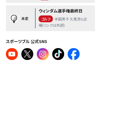
ウィンダム選手権最終日
未定
ゴルフ
米国男子 久常涼ら出
場(リンクは外部)
スポーツブル 公式SNS