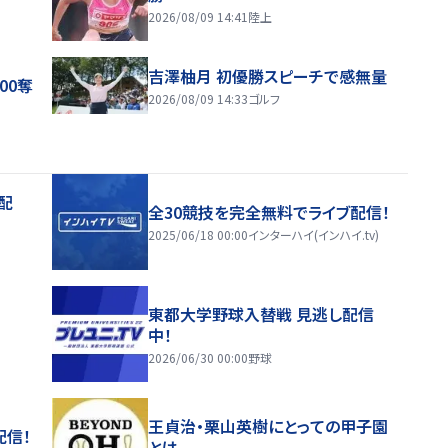
2026/08/09 14:41
陸上
吉澤柚月 初優勝スピーチで感無量
00奪
2026/08/09 14:33
ゴルフ
配
全30競技を完全無料でライブ配信！
2025/06/18 00:00
インターハイ(インハイ.tv)
東都大学野球入替戦 見逃し配信
中！
2026/06/30 00:00
野球
王貞治・栗山英樹にとっての甲子園
配信！
とは