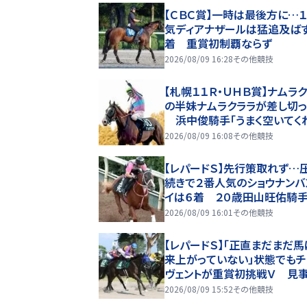
【ＣＢＣ賞】一時は最後方に…
気ディアナザールは猛追及ば
着 重賞初制覇ならず
2026/08/09 16:28
その他競技
【札幌１１Ｒ・ＵＨＢ賞】ナムラ
の半妹ナムラクララが差し切っ
浜中俊騎手「うまく空いてく
姉が制したキーンランドＣへ
2026/08/09 16:08
その他競技
【レパードＳ】先行策取れず…
続きで２番人気のショウナンバ
イは６着 ２０歳田山旺佑騎
タイトルならず
2026/08/09 16:01
その他競技
【レパードＳ】「正直まだまだ
来上がっていない」状態でもチ
ヴェントが重賞初挑戦Ｖ 見
し切り！
2026/08/09 15:52
その他競技