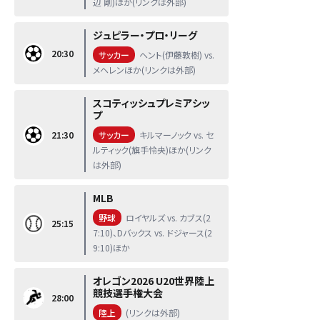
辺 剛)ほか(リンクは外部)
ジュピラー・プロ・リーグ
20:30
サッカー
ヘント(伊藤敦樹) vs.
メヘレンほか(リンクは外部)
スコティッシュプレミアシッ
プ
21:30
サッカー
キルマーノック vs. セ
ルティック(旗手怜央)ほか(リンク
は外部)
MLB
野球
ロイヤルズ vs. カブス(2
25:15
7:10)、Dバックス vs. ドジャース(2
9:10)ほか
オレゴン2026 U20世界陸上
競技選手権大会
28:00
陸上
(リンクは外部)