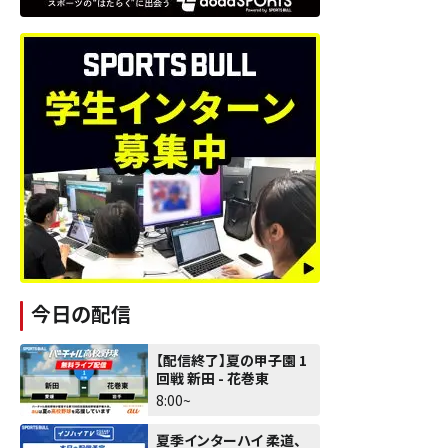
今日の配信
【配信終了】夏の甲子園 1
回戦 新田 - 花巻東
8:00~
夏季インターハイ 柔道、