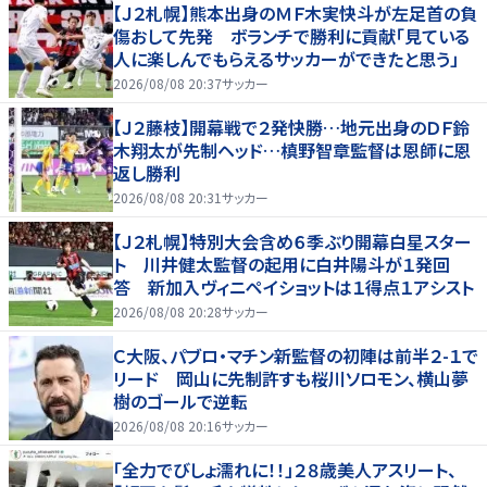
【Ｊ２札幌】熊本出身のＭＦ木実快斗が左足首の負
傷おして先発 ボランチで勝利に貢献「見ている
人に楽しんでもらえるサッカーができたと思う」
2026/08/08 20:37
サッカー
【Ｊ２藤枝】開幕戦で２発快勝…地元出身のＤＦ鈴
木翔太が先制ヘッド…槙野智章監督は恩師に恩
返し勝利
2026/08/08 20:31
サッカー
【Ｊ２札幌】特別大会含め６季ぶり開幕白星スター
ト 川井健太監督の起用に白井陽斗が１発回
答 新加入ヴィニペイショットは１得点１アシスト
2026/08/08 20:28
サッカー
Ｃ大阪、パブロ・マチン新監督の初陣は前半２-１で
リード 岡山に先制許すも桜川ソロモン、横山夢
樹のゴールで逆転
2026/08/08 20:16
サッカー
「全力でびしょ濡れに！！」２８歳美人アスリート、