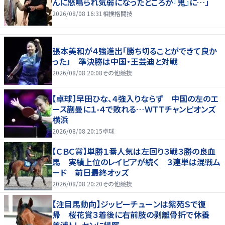
んに怒鳴られ気弱になったところが『鬼』に…」
2026/08/08 16:31
相撲格闘技
張本美和が４強進出「勝ち切ることができて良か
った」 準決勝は中国・王芸迪と対戦
2026/08/08 20:08
その他競技
【卓球】早田ひな、４強入りならず 中国の左のエ
ース蒯曼に１-４で敗れる…ＷＴＴチャンピオンズ
横浜
2026/08/08 20:15
卓球
【ＣＢＣ賞】単勝１番人気は左回り３戦３勝の良血
馬 実績上位のレイピアが続く ３連単は混戦ム
ード 前日最終オッズ
2026/08/08 20:20
その他競技
【注目馬動向】ジッピーチューンは紫苑Ｓで復
帰 桜花賞３着後に右前肢の剥離骨折で休養
美浦トレセンに帰厩