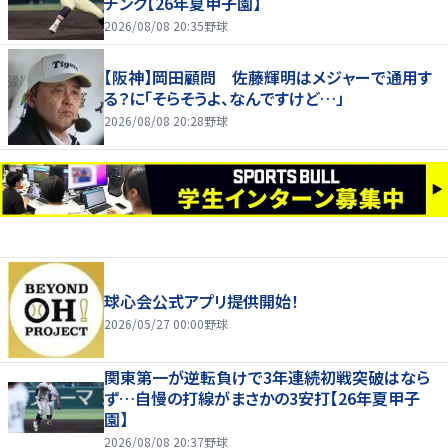
チング【26年夏甲子園】
2026/08/08 20:35
野球
【阪神】岡田顧問 佐藤輝明はメジャーで通用す
る？に「そらそうよ、なんですけど…」
2026/08/08 20:28
野球
球心会公式アプリ提供開始！
2026/05/27 00:00
野球
関東第一が逆転負けで3年連続初戦突破はなら
ず…自慢の打線がまさかの3安打【26年夏甲子
園】
2026/08/08 20:37
野球