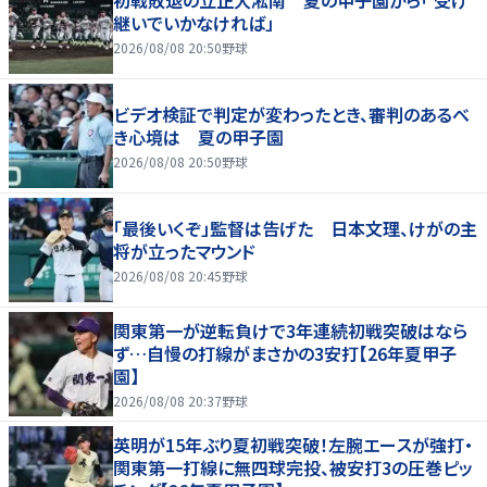
継いでいかなければ」
2026/08/08 20:50
野球
ビデオ検証で判定が変わったとき、審判のあるべ
き心境は 夏の甲子園
2026/08/08 20:50
野球
「最後いくぞ」監督は告げた 日本文理、けがの主
将が立ったマウンド
2026/08/08 20:45
野球
関東第一が逆転負けで3年連続初戦突破はなら
ず…自慢の打線がまさかの3安打【26年夏甲子
園】
2026/08/08 20:37
野球
英明が15年ぶり夏初戦突破！左腕エースが強打・
関東第一打線に無四球完投、被安打3の圧巻ピッ