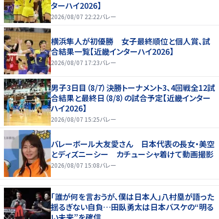
ターハイ2026】
2026/08/07 22:22
バレー
横浜隼人が初優勝 女子最終順位と個人賞、試
合結果一覧【近畿インターハイ2026】
2026/08/07 17:23
バレー
男子3日目（8/7）決勝トーナメント3、4回戦全12試
合結果と最終日（8/8）の試合予定【近畿インター
ハイ2026】
2026/08/07 15:25
バレー
バレーボール大友愛さん 日本代表の長女・美空
とディズニーシー カチューシャ着けて動画撮影
2026/08/07 15:08
バレー
「誰が何を言おうが、僕は日本人」八村塁が語った
揺るぎない自負…田臥勇太は日本バスケの“明る
い未来”を確信