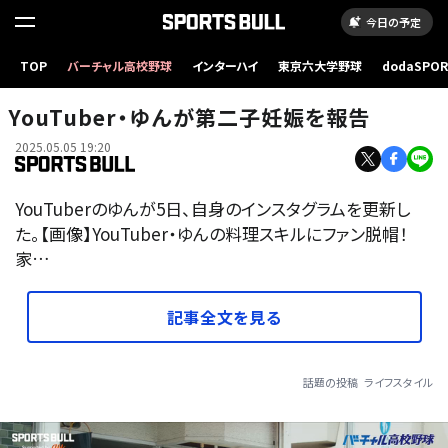
今日の予定
TOP
バーチャル高校野球
インターハイ
東京六大学野球
dodaSPO
（新しいタブ
YouTuber・ゆんが第二子妊娠を報告
2025.05.05 19:20
YouTuberのゆんが5日、自身のインスタグラムを更新し
た。【画像】YouTuber・ゆんの料理スキルにファン脱帽！
家…
記事全文を見る
話題の投稿
ライフスタイル