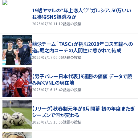
19歳ヤマルの“年上恋人♡”ガルシア、50万いい
ね獲得SNS爆跳ねか
2026/07/20 11:12
話題の投稿
競泳チーム「TASC」が挑む2028年ロス五輪への
道。堀之内コーチの人間性に惹かれて結成
2026/07/17 06:06
話題の投稿
【男子バレー日本代表】9連勝の価値 データで読
み解くVNLの現在地
2026/07/16 16:42
話題の投稿
【Jリーグ】秋春制元年が8月開幕 初の年度またぎ
シーズンで何が変わる
2026/07/15 15:55
話題の投稿