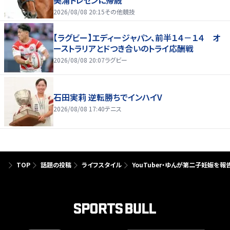
2026/08/08 20:15
その他競技
【ラグビー】エディージャパン、前半１４－１４ オ
ーストラリアとドつき合いのトライ応酬戦
2026/08/08 20:07
ラグビー
石田実莉 逆転勝ちでインハイV
2026/08/08 17:40
テニス
TOP
話題の投稿
ライフスタイル
YouTuber・ゆんが第二子妊娠を報