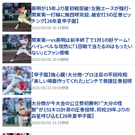
英明が15年ぶり夏初戦突破！左腕エースが強打・
関東第一打線に無四球完投、被安打3の圧巻ピッ
チング【26年夏甲子園】
2026/08/08 20:35
野球
関東第一vs英明は前半終了で1対1の好ゲーム！
ハイレベルな攻防に「1回戦で当たるのはもったい
ない」とファン感嘆
2026/08/08 20:04
野球
【甲子園】強心臓！大分商・プロ注目の平田玲翔
「楽しい場面作ってくれた」ピンチで救援圧巻投球
2026/06/23 00:00
野球
大分商が今大会の公立勢初勝利！"大分の怪
腕"が151キロ計測の圧巻投球、同校29年ぶりの
白星呼び込む【26年夏甲子園】
2026/08/08 19:32
野球