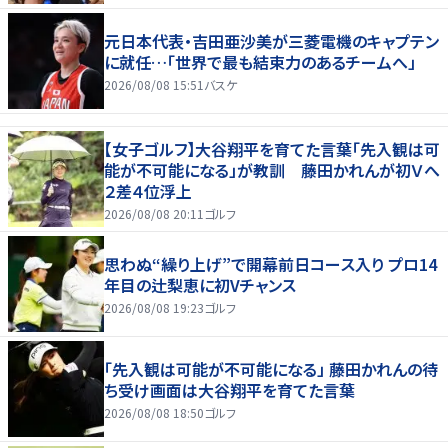
元日本代表・吉田亜沙美が三菱電機のキャプテン
に就任…「世界で最も結束力のあるチームへ」
2026/08/08 15:51
バスケ
【女子ゴルフ】大谷翔平を育てた言葉「先入観は可
能が不可能になる」が教訓 藤田かれんが初Ｖへ
２差４位浮上
2026/08/08 20:11
ゴルフ
思わぬ“繰り上げ”で開幕前日コース入り プロ14
年目の辻梨恵に初Vチャンス
2026/08/08 19:23
ゴルフ
「先入観は可能が不可能になる」 藤田かれんの待
ち受け画面は大谷翔平を育てた言葉
2026/08/08 18:50
ゴルフ