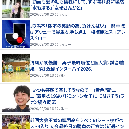
「顔面も髪の毛も犠牲にして」ずぶ濡れ姿に騒然
「水も滴る」「女優さんかと」
2026/08/08 20:03
サッカー
Ｊ３熊本「熊本の笑顔の為、負けんばい」 開幕戦
はアウェーで貴重な勝ち点１ 相模原とスコアレ
スドロー
2026/08/08 20:00
サッカー
清風が初優勝 男子最終順位と個人賞、試合結
果一覧【近畿インターハイ2026】
2026/08/08 18:01
バレー
「いつも笑顔で楽しそうなので…」黄色“新ユ
ニ”着用の19歳バドミントン女子に「CMきそう」フ
ァン続々反応
2026/08/08 16:10
バレー
前回大会王者の鎮西高らすべてのシード校がベ
スト4入り 大会最終日の勝負の行方は【近畿イン