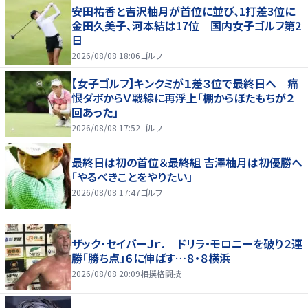
安田祐香と吉沢柚月が首位に並び、1打差3位に
金田久美子、河本結は17位 国内女子ゴルフ第2
日
2026/08/08 18:06
ゴルフ
【女子ゴルフ】キンクミが１差３位で最終日へ 痛
恨ダボからＶ戦線に再浮上「棚からぼたもちが２
回あった」
2026/08/08 17:52
ゴルフ
最終日は初の首位＆最終組 吉澤柚月は初優勝へ
「やるべきことをやりたい」
2026/08/08 17:47
ゴルフ
ザック・セイバーＪｒ． ドリラ・モロニーを破り２連
勝「勝ち点」６に伸ばす…８・８横浜
2026/08/08 20:09
相撲格闘技