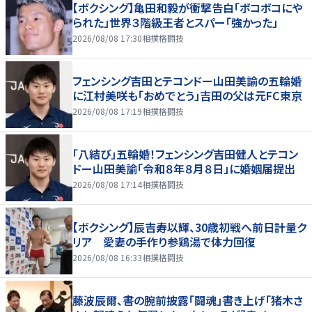
【ボクシング】亀田和毅が衝撃告白「ボコボコにや
られた」世界３階級王者とスパー「強かった」
2026/08/08 17:30
相撲格闘技
フェンシング吉田とテコンドー山田美諭の五輪婚
に江村美咲も「おめでとう」吉田の父は元FC東京
2026/08/08 17:19
相撲格闘技
「八結び」五輪婚！フェンシング吉田健人とテコン
ドー山田美諭「令和８年８月８日」に婚姻届提出
2026/08/08 17:14
相撲格闘技
【ボクシング】辰吉寿以輝、30歳初戦へ前日計量ク
リア 愛妻の手作り参鶏湯で体力回復
2026/08/08 16:33
相撲格闘技
藤波辰爾、書の腕前披露「闘魂」書き上げ「猪木さ