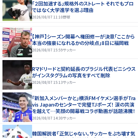
「２回加速する」規格外のストレート それでもプロ
ではなく大学進学を選ぶ理由
2026/08/07 11:10
野球
【神戸】シーズン開幕へ権田修一が決意「ここから
本当の強豪になれるかの分岐点」8日に福岡戦
2026/08/07 15:59
サッカー
Rマドリードと契約延長のブラジル代表ビニシウス
がインスタグラムの写真をすべて削除
2026/08/07 15:13
サッカー
｢新加入メンバーかと｣横浜FMイケメン選手がTra
vis Japanのセンターで完璧TJポーズ！ 涙の共演
を越えて…笑顔の開幕戦コラボ動画が話題沸騰！
2026/08/07 14:30
サッカー
韓国解説者「正気じゃない。サッカーをぶち壊す気