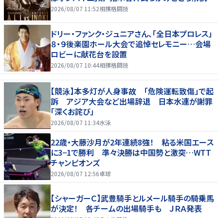
2026/08/07 11:52
相撲格闘技
ドリー・ファンク・ジュニアさん、「全日本プロレス」
８・９後楽園ホール大会で追悼セレモニー…会場
ロビーに献花台を設置
2026/08/07 10:44
相撲格闘技
【競泳】本多灯が人身事故 「危険運転致傷」で起
訴 アジア大会など出場辞退 日本水連が謝罪
「深くお詫び」
2026/08/07 11:34
水泳
22歳・大藤沙月が2年連続8強！ 粘る米国エース
に3−1で勝利 準々決勝は中国勢と激突…WTT
チャンピオンズ
2026/08/07 12:56
卓球
【シャーガーＣ】武豊騎手とルメール騎手の騎乗馬
が決定！ 各チームの出場騎手も ＪＲＡ発表