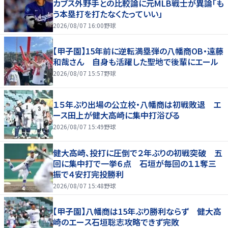
カブス外野手との比較論に元MLB戦士が異論「も
う本塁打を打たなくたっていい」
2026/08/07 16:00
野球
【甲子園】15年前に逆転満塁弾の八幡商OB・遠藤
和哉さん 自身も活躍した聖地で後輩にエール
2026/08/07 15:57
野球
１５年ぶり出場の公立校・八幡商は初戦敗退 エ
ース田上が健大高崎に集中打浴びる
2026/08/07 15:49
野球
健大高崎、投打に圧倒で２年ぶりの初戦突破 五
回に集中打で一挙６点 石垣が毎回の１１奪三
振で４安打完投勝利
2026/08/07 15:48
野球
【甲子園】八幡商は15年ぶり勝利ならず 健大高
崎のエース石垣聡志攻略できず完敗