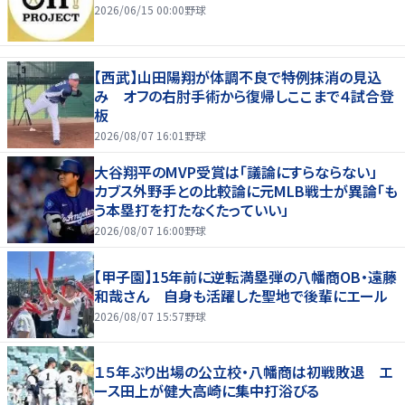
2026/06/15 00:00
野球
【西武】山田陽翔が体調不良で特例抹消の見込
み オフの右肘手術から復帰しここまで４試合登
板
2026/08/07 16:01
野球
大谷翔平のMVP受賞は「議論にすらならない」
カブス外野手との比較論に元MLB戦士が異論「も
う本塁打を打たなくたっていい」
2026/08/07 16:00
野球
【甲子園】15年前に逆転満塁弾の八幡商OB・遠藤
和哉さん 自身も活躍した聖地で後輩にエール
2026/08/07 15:57
野球
１５年ぶり出場の公立校・八幡商は初戦敗退 エ
ース田上が健大高崎に集中打浴びる