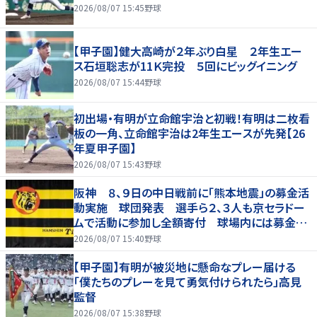
2026/08/07 15:45
野球
【甲子園】健大高崎が２年ぶり白星 ２年生エー
ス石垣聡志が11Ｋ完投 ５回にビッグイニング
2026/08/07 15:44
野球
初出場・有明が立命館宇治と初戦！有明は二枚看
板の一角、立命館宇治は2年生エースが先発【26
年夏甲子園】
2026/08/07 15:43
野球
阪神 ８、９日の中日戦前に「熊本地震」の募金活
動実施 球団発表 選手ら２、３人も京セラドー
ムで活動に参加し全額寄付 球場内には募金箱
も設置
2026/08/07 15:40
野球
【甲子園】有明が被災地に懸命なプレー届ける
「僕たちのプレーを見て勇気付けられたら」高見
監督
2026/08/07 15:38
野球