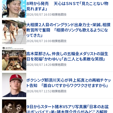
８時から発売 天心はＳＮＳで「見たことない物
見れますよ」
2026/08/07 16:03
相撲格闘技
大相撲２人目のイングランド出身力士・栄誠、相撲
教習所で奮闘 「相撲のソングも歌えるようにな
ってきた」
2026/08/07 16:00
相撲格闘技
高木菜那さん、仲良しの五輪金メダリストの誕生
日を祝福「かわゆい」「お二人とも素敵な笑顔」
2026/08/07 14:20
相撲格闘技
ボクシング那須川天心が井上拓真との再戦チケッ
ト告知 「面白いですからワクワクさせますから」
2026/08/07 12:52
相撲格闘技
９日からスタート猪木VSアリ写真展「日本のお盆
はボンバイエ」弟・猪木啓介氏らがみどころ解説