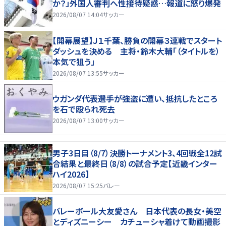
か？」外国人審判へ性接待疑惑…報道に怒り爆発
2026/08/07 14:04
サッカー
【開幕展望】Ｊ１千葉、勝負の開幕３連戦でスタート
ダッシュを決める 主将・鈴木大輔「（タイトルを）
本気で狙う」
2026/08/07 13:55
サッカー
ウガンダ代表選手が強盗に遭い、抵抗したところ
を石で殴られ死去
2026/08/07 13:00
サッカー
男子3日目（8/7）決勝トーナメント3、4回戦全12試
合結果と最終日（8/8）の試合予定【近畿インター
ハイ2026】
2026/08/07 15:25
バレー
バレーボール大友愛さん 日本代表の長女・美空
とディズニーシー カチューシャ着けて動画撮影