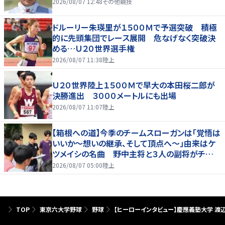
2026/08/07 12:48
その他競技
ドルーリー朱瑛里が１５００Ｍで予選突破 積極
的に先頭集団でレース展開 危なげなく突破決
める…Ｕ２０世界選手権
2026/08/07 11:38
陸上
Ｕ２０世界陸上１５００Ｍで早大の本田桜二郎が
決勝進出 ３０００メートルにも出場
2026/08/07 11:07
陸上
【箱根への道】今季のチームスローガンは「覚悟は
いいか～想いの継承、そして頂点へ～」由来はケ
ツメイシの名曲 野中主将と３人の副将がチーム
を引っ張る…夏合宿特集第１弾、国学院大
2026/08/07 05:00
陸上
TOP
東京六大学野球
野球
【ヒーローインタビュー】慶應義塾大学 渡辺