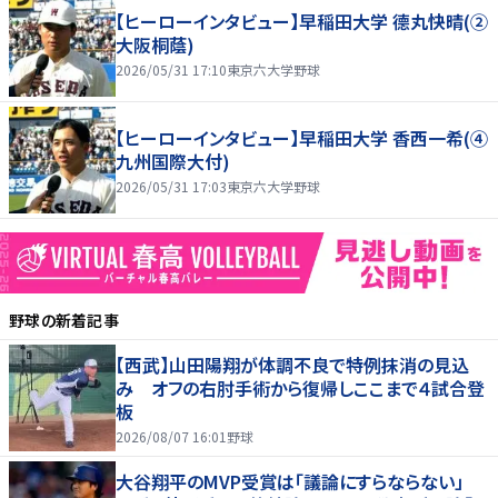
【ヒーローインタビュー】早稲田大学 德丸快晴(②
大阪桐蔭)
2026/05/31 17:10
東京六大学野球
【ヒーローインタビュー】早稲田大学 香西一希(④
九州国際大付)
2026/05/31 17:03
東京六大学野球
野球
の新着記事
【西武】山田陽翔が体調不良で特例抹消の見込
み オフの右肘手術から復帰しここまで４試合登
板
2026/08/07 16:01
野球
大谷翔平のMVP受賞は「議論にすらならない」