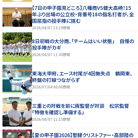
【7日の甲子園見どころ】八幡商VS健大高崎！15
年ぶり出場の公立校・背番号18の指名打者が、全
国屈指の投手陣に挑む
2026/08/07 13:19
野球
8日初戦の大分商、「チームはいい状態」 自慢の
投手陣がカギ
2026/08/07 11:30
野球
東海大甲府、エース村尾が4回無失点 鶴岡東、
終盤の打線つながらず
2026/07/04 00:00
野球
三重との対戦を前に両監督が対談 松宗監督
「特徴を確認し準備する」
2026/08/07 11:15
野球
【夏の甲子園2026】聖隷クリストファー・高部陸の