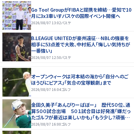
Go Too! GroupがFIBAと提携を締結…愛知で10
月に3x3車いすバスケの国際イベント開催へ
2026/08/07 13:02
バスケ
B.LEAGUE UNITEDが豪州遠征…NBLの強豪を
相手に53点差で大敗、中村拓人「悔しい気持ちが
一番強い」
2026/08/07 12:50
バスケ
オープンウィークは河本結の海から「自分へのご
ほうびにピアス」「気合の宝塚観劇」まで
2026/08/07 16:04
ゴルフ
金田久美子「あんびりーばぼー」 歴代５０位、通
算５００試合出場 ５０１試合目は好発進「嫌だっ
たゴルフが最近は楽しいかも」「もう少し？頑張り
たいな」
2026/08/07 16:00
ゴルフ