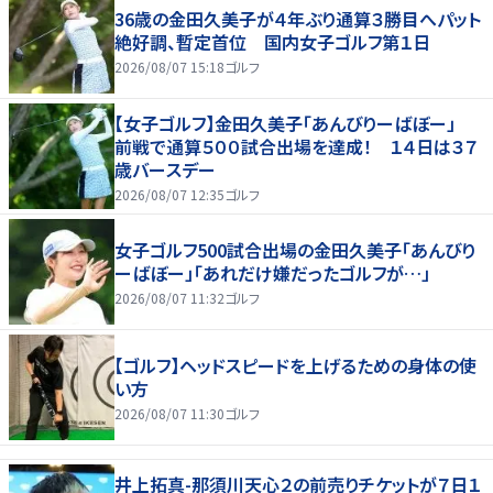
36歳の金田久美子が４年ぶり通算３勝目へパット
絶好調、暫定首位 国内女子ゴルフ第１日
2026/08/07 15:18
ゴルフ
【女子ゴルフ】金田久美子「あんびりーばぼー」
前戦で通算５００試合出場を達成！ １４日は３７
歳バースデー
2026/08/07 12:35
ゴルフ
女子ゴルフ500試合出場の金田久美子「あんびり
ーばぼー」「あれだけ嫌だったゴルフが…」
2026/08/07 11:32
ゴルフ
【ゴルフ】ヘッドスピードを上げるための身体の使
い方
2026/08/07 11:30
ゴルフ
井上拓真-那須川天心２の前売りチケットが７日１