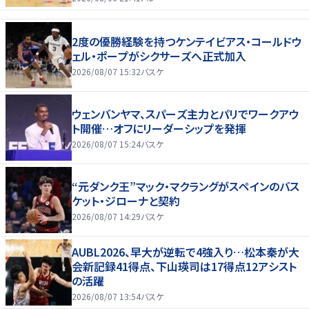
2度の優勝経験を持つケンテイビアス・コールドウ
ェル・ポープがシクサーズへ正式加入
2026/08/07 15:32
バスケ
ウェンバンヤマ、スパーズ主力とパリでワークアウ
ト開催…オフにリーダーシップを発揮
2026/08/07 15:24
バスケ
“元ダンク王”マック・マクラングがスペインのバス
ケット・ジローナと契約
2026/08/07 14:29
バスケ
AUBL2026、早大が逆転で4強入り…松本秦が大
会新記録41得点、下山瑛司は17得点12アシスト
の活躍
2026/08/07 13:54
バスケ