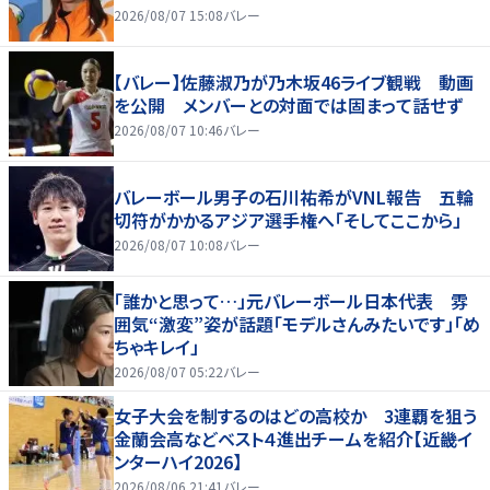
2026/08/07 15:08
バレー
【バレー】佐藤淑乃が乃木坂46ライブ観戦 動画
を公開 メンバーとの対面では固まって話せず
2026/08/07 10:46
バレー
バレーボール男子の石川祐希がVNL報告 五輪
切符がかかるアジア選手権へ「そしてここから」
2026/08/07 10:08
バレー
「誰かと思って…」元バレーボール日本代表 雰
囲気“激変”姿が話題「モデルさんみたいです」「め
ちゃキレイ」
2026/08/07 05:22
バレー
女子大会を制するのはどの高校か 3連覇を狙う
金蘭会高などベスト４進出チームを紹介【近畿イ
ンターハイ2026】
2026/08/06 21:41
バレー