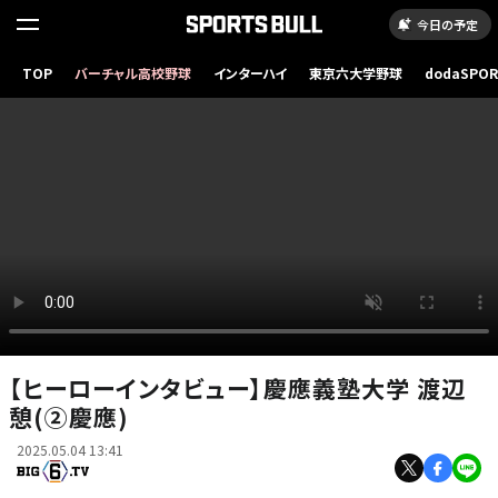
今日の予定
TOP
バーチャル高校野球
インターハイ
東京六大学野球
dodaSPO
（新しいタブ
【ヒーローインタビュー】慶應義塾大学 渡辺
憩(②慶應)
2025.05.04 13:41