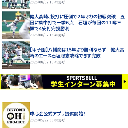
2026/08/07 15:49
野球
健大高崎、投打に圧倒で２年ぶりの初戦突破 五
回に集中打で一挙６点 石垣が毎回の１１奪三
振で４安打完投勝利
2026/08/07 15:48
野球
【甲子園】八幡商は15年ぶり勝利ならず 健大高
崎のエース石垣聡志攻略できず完敗
2026/08/07 15:45
野球
球心会公式アプリ提供開始！
2026/05/27 00:00
野球