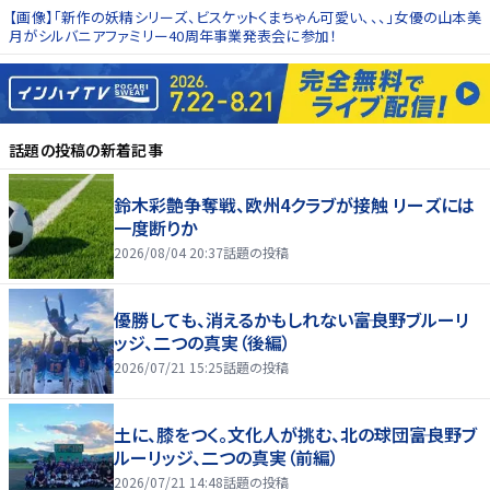
【画像】「新作の妖精シリーズ、ビスケットくまちゃん可愛い、、、」女優の山本美
月がシルバニアファミリー40周年事業発表会に参加！
話題の投稿
の新着記事
鈴木彩艶争奪戦、欧州4クラブが接触 リーズには
一度断りか
2026/08/04 20:37
話題の投稿
優勝しても、消えるかもしれない――富良野ブルーリ
ッジ、二つの真実（後編）
2026/07/21 15:25
話題の投稿
土に、膝をつく。文化人が挑む、北の球団――富良野ブ
ルーリッジ、二つの真実（前編）
2026/07/21 14:48
話題の投稿