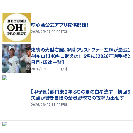
球心会公式アプリ提供開始！
2026/05/27 00:00
野球
東筑の大型右腕、聖隷クリストファー左腕が最速1
44キロ！140キロ超えは計6名に【2026年選手権2
日目・球速一覧】
2026/07/05 00:00
野球
【甲子園】鶴岡東２年ぶりの夏の白星逃す 初回３
失点が響き自慢の全員野球での攻撃力出せず
2026/08/07 11:08
野球