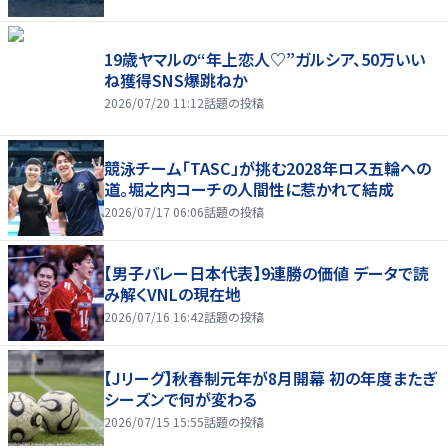
19歳ヤマルの“年上恋人♡”ガルシア、50万いい
ね獲得SNS爆跳ねか
2026/07/20 11:12
話題の投稿
競泳チーム「TASC」が挑む2028年ロス五輪への
道。堀之内コーチの人間性に惹かれて結成
2026/07/17 06:06
話題の投稿
【男子バレー日本代表】9連勝の価値 データで読
み解くVNLの現在地
2026/07/16 16:42
話題の投稿
【Jリーグ】秋春制元年が8月開幕 初の年度またぎ
シーズンで何が変わる
2026/07/15 15:55
話題の投稿