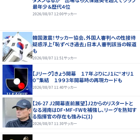
最年少＆歴代４位
2026/08/07 12:00
サッカー
韓国激震！サッカー協会、外国人審判への性接待
疑惑浮上「恥ずべき過去」日本人審判該当の報道
も
2026/08/07 11:51
サッカー
【Ｊリーグ】きょう開幕 １７年ぶりにＪ１に“オリ１
０”集結 １９９３年開幕時の再現カードも
2026/08/07 11:40
サッカー
【26-27 J2開幕直前展望】J2からのリスタートと
なる湘南はDF・MF・FWを補強し、リーグを熟知す
る指揮官の存在も強みに(1)
2026/08/07 11:30
サッカー