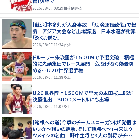
傷」欠場で
2026/08/07 08:29
相撲格闘技
【競泳】本多灯が人身事故 「危険運転致傷」で起
訴 アジア大会など出場辞退 日本水連が謝罪
「深くお詫び」
2026/08/07 11:34
水泳
ドルーリー朱瑛里が１５００Ｍで予選突破 積極
的に先頭集団でレース展開 危なげなく突破決
める…Ｕ２０世界選手権
2026/08/07 11:38
陸上
Ｕ２０世界陸上１５００Ｍで早大の本田桜二郎が
決勝進出 ３０００メートルにも出場
2026/08/07 11:07
陸上
【箱根への道】今季のチームスローガンは「覚悟は
いいか～想いの継承、そして頂点へ～」由来はケ
ツメイシの名曲 野中主将と３人の副将がチーム