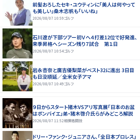
前髪おろしたセキ・ユウティンに「美人は何やって
も美しい」桑木志帆も「いいね」
2026/08/07 10:59
ゴルフ
石川遼が下部ツアー初Ｖへ４打差12位で好発進、
来季昇格へシーズン残り７試合 第１日
2026/08/07 10:54
ゴルフ
岩永杏奈と廣吉優梨菜がベスト32に進出 3日目
も日没順延／全米女子アマ
2026/08/07 10:49
ゴルフ
９日からスタート猪木VSアリ写真展「日本のお盆
はボンバイエ」弟・猪木啓介氏らがみどころ解説
2026/08/07 11:52
相撲格闘技
ドリー・ファンク・ジュニアさん、「全日本プロレス」