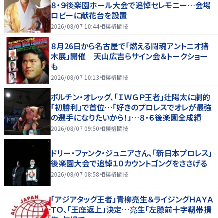
８・９後楽園ホール大会で追悼セレモニー…会場
ロビーに献花台を設置
2026/08/07 10:44
相撲格闘技
８月26日から名古屋で「燃える闘魂アントニオ猪
木展」開催 天山広吉らサイン会＆トークショー
も
2026/08/07 10:13
相撲格闘技
ボルチン・オレッグ、「ＩＷＧＰ王者」辻陽太に劇的
「初勝利」で首位…「好きのプロレスでオレが最強
の選手になりたいから！」…８・６後楽園全成績
2026/08/07 09:50
相撲格闘技
ドリー・ファンク・ジュニアさん、「新日本プロレス」
後楽園大会で追悼１０カウントゴングをささげる
2026/08/07 08:58
相撲格闘技
「アジアタッグ王者」青柳亮生＆ライジングＨＡＹＡ
ＴＯ、「王座返上」決定…亮生「左膝前十字靭帯損