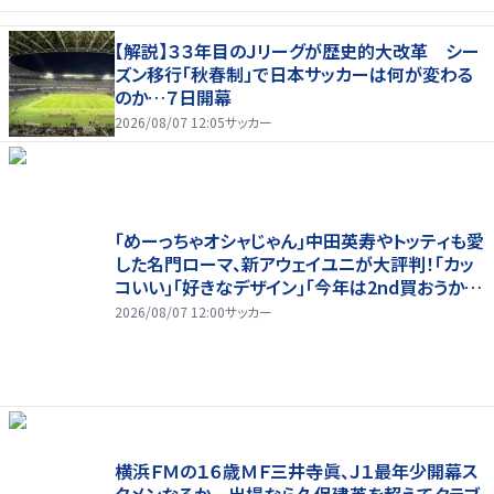
【解説】３３年目のＪリーグが歴史的大改革 シー
ズン移行「秋春制」で日本サッカーは何が変わる
のか…７日開幕
2026/08/07 12:05
サッカー
｢めーっちゃオシャじゃん｣中田英寿やトッティも愛
した名門ローマ、新アウェイユニが大評判！｢カッ
コいい｣｢好きなデザイン｣｢今年は2nd買おうか
な｣
2026/08/07 12:00
サッカー
横浜ＦＭの１６歳ＭＦ三井寺眞、Ｊ１最年少開幕ス
タメンなるか 出場なら久保建英を超えてクラブ