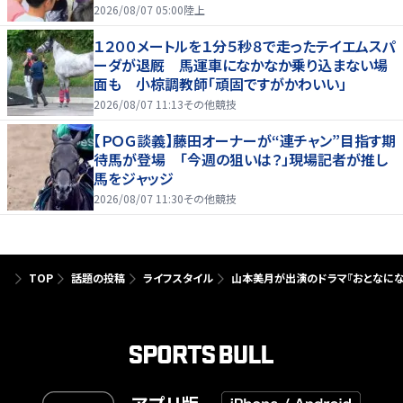
を引っ張る…夏合宿特集第１弾、国学院大
2026/08/07 05:00
陸上
１２００メートルを１分５秒８で走ったテイエムスパ
ーダが退厩 馬運車になかなか乗り込まない場
面も 小椋調教師「頑固ですがかわいい」
2026/08/07 11:13
その他競技
【ＰＯＧ談義】藤田オーナーが“連チャン”目指す期
待馬が登場 「今週の狙いは？」現場記者が推し
馬をジャッジ
2026/08/07 11:30
その他競技
TOP
話題の投稿
ライフスタイル
山本美月が出演のドラマ『おとなにな