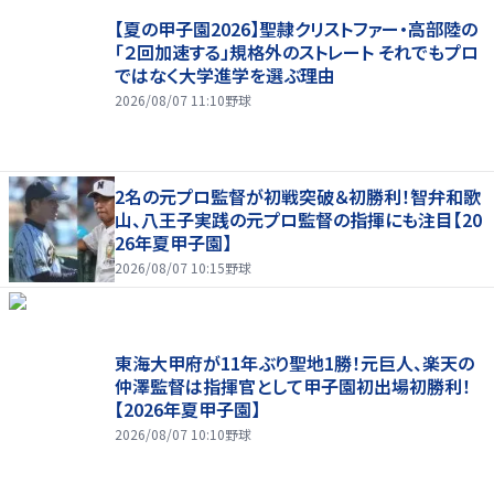
【夏の甲子園2026】聖隷クリストファー・高部陸の
「２回加速する」規格外のストレート それでもプロ
ではなく大学進学を選ぶ理由
2026/08/07 11:10
野球
2名の元プロ監督が初戦突破＆初勝利！智弁和歌
山、八王子実践の元プロ監督の指揮にも注目【20
26年夏甲子園】
2026/08/07 10:15
野球
東海大甲府が11年ぶり聖地1勝！元巨人、楽天の
仲澤監督は指揮官として甲子園初出場初勝利！
【2026年夏甲子園】
2026/08/07 10:10
野球