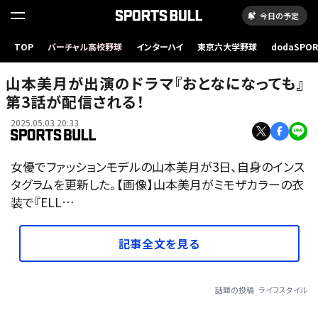
今日の予定
TOP
バーチャル高校野球
インターハイ
東京六大学野球
dodaSPO
（新しいタブ
山本美月が出演のドラマ『おとなになっても』
第3話が配信される！
2025.05.03 20:33
女優でファッションモデルの山本美月が3日、自身のインス
タグラムを更新した。【画像】山本美月がミモザカラーの衣
装で『ELL…
記事全文を見る
話題の投稿
ライフスタイル