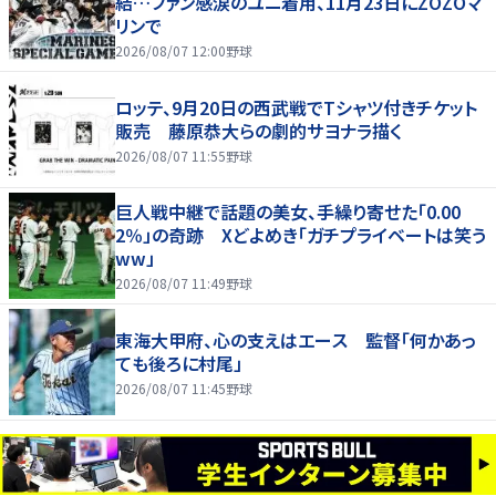
結…ファン感涙のユニ着用、11月23日にZOZOマ
リンで
2026/08/07 12:00
野球
ロッテ、9月20日の西武戦でTシャツ付きチケット
販売 藤原恭大らの劇的サヨナラ描く
2026/08/07 11:55
野球
巨人戦中継で話題の美女、手繰り寄せた「0.00
2％」の奇跡 Xどよめき「ガチプライベートは笑う
ww」
2026/08/07 11:49
野球
東海大甲府、心の支えはエース 監督「何かあっ
ても後ろに村尾」
2026/08/07 11:45
野球