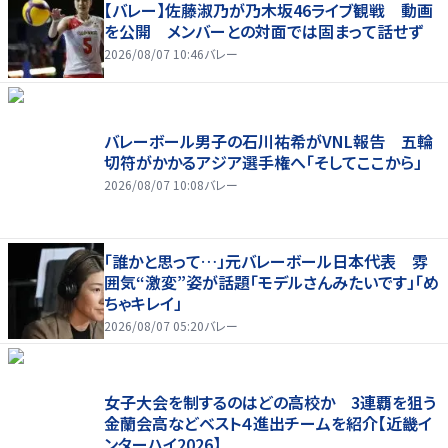
【バレー】佐藤淑乃が乃木坂46ライブ観戦 動画
を公開 メンバーとの対面では固まって話せず
2026/08/07 10:46
バレー
バレーボール男子の石川祐希がVNL報告 五輪
切符がかかるアジア選手権へ「そしてここから」
2026/08/07 10:08
バレー
「誰かと思って…」元バレーボール日本代表 雰
囲気“激変”姿が話題「モデルさんみたいです」「め
ちゃキレイ」
2026/08/07 05:20
バレー
女子大会を制するのはどの高校か 3連覇を狙う
金蘭会高などベスト４進出チームを紹介【近畿イ
ンターハイ2026】