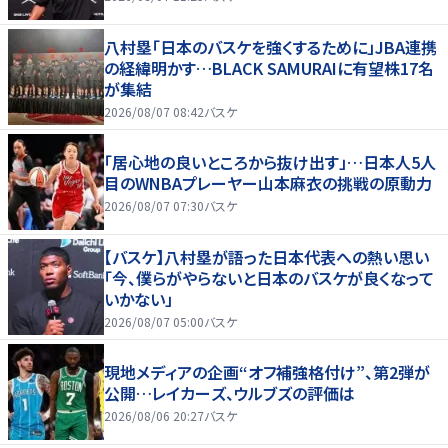
八村塁「日本のバスケを強くするために」JBA連携
の経緯明かす…BLACK SAMURAIに有望株17名
が集結
2026/08/07 08:42
バスケ
「居心地の良いところから抜け出す」…日本人5人
目のWNBAプレーヤー山本麻衣の挑戦の原動力
2026/08/07 07:30
バスケ
【バスケ】八村塁が語った日本代表への熱い思い
「今、僕らがやらないと日本のバスケが良くなって
いかない」
2026/08/07 05:00
バスケ
現地メディアの企画“オフ補強格付け”、第2弾が
公開…レイカーズ、ウルブズの評価は
2026/08/06 20:27
バスケ