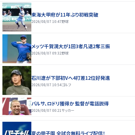
東海大甲府が11年ぶり初戦突破
2026/08/07 10:47
野球
メッツ千賀滉大が1回3者凡退2奪三振
2026/08/07 09:32
野球
石川遼が下部初Vへ4打差12位好発進
2026/08/07 10:54
ゴルフ
バルサ、ロドリ獲得か 監督が電話説得
2026/08/07 00:21
サッカー
夏の甲子園 全試合無料ライブ配信！