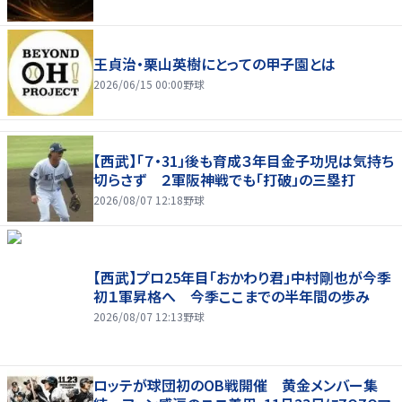
王貞治・栗山英樹にとっての甲子園とは
2026/06/15 00:00
野球
【西武】「７・31」後も育成３年目金子功児は気持ち
切らさず ２軍阪神戦でも「打破」の三塁打
2026/08/07 12:18
野球
【西武】プロ25年目「おかわり君」中村剛也が今季
初１軍昇格へ 今季ここまでの半年間の歩み
2026/08/07 12:13
野球
ロッテが球団初のOB戦開催 黄金メンバー集