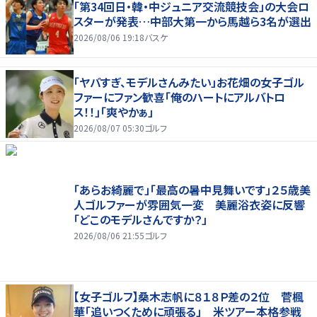
「第34回日・韓・中ジュニア交流競技会」の大会ロ
スターが発表…中部大第一から馬越ら3名が選出
2026/08/06 19:18
バスケ
「ヤバすぎ、モデルさんみたい」お花畑の女子ゴル
ファーにファン歓喜「俺のハートにアルバトロ
ス！！」「爽やかぁ」
2026/08/07 05:30
ゴルフ
「あらお綺麗で」「最高の暑中見舞いです」２５歳美
人ゴルファーが雰囲気一変 美麗浴衣姿に反響
「どこのモデルさんですか？」
2026/08/06 21:55
ゴルフ
【女子ゴルフ】桑木志帆に８１８Ｐ差の２位 菅楓
華「追いつくために頑張る」 米ツアー本格参戦