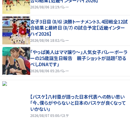
合の結果【近畿インターハイ2026】
2026/08/06 18:19
バレー
女子3日目（8/6）決勝トーナメント3、4回戦全12試
合結果と最終日（8/7）の試合予定【近畿インター
ハイ2026】
2026/08/06 18:02
バレー
「やっぱ美人はママ譲り～」人気女子バレーボーラ
ーの25歳誕生日報告 親子ショットが話題「恐る
べしDNAです」
2026/08/06 05:20
バレー
【バスケ】八村塁が語った日本代表への熱い思い
「今、僕らがやらないと日本のバスケが良くなって
いかない」
2026/08/07 05:00
バスケ