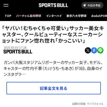
今日の予定
TOP
バーチャル高校野球
インターハイ
東京六大学野球
dodaSPO
（新しいタブ
「ヤバい！むちゃくちゃ可愛い」サッカー美女キ
ャスター、クールビューティーなスニーカーシ
ョットにファン惚れ惚れ「かっこいい」
2025.05.03 17:28
ガンバ大阪スタジアムリポーターのサッカー女子、モデル、
キャスターの竹内千景（たけうち・ちあき）が3日、自身のイ
ンスタグラ…
記事全文を見る
話題の投稿
ライフスタイル