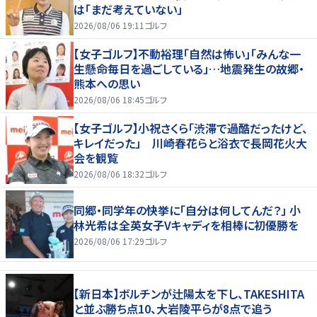
は「まだ考えていない」
2026/08/06 19:11
ゴルフ
【女子ゴルフ】不動裕理「自然は怖い」「みんな一
生懸命毎日を過ごしている」…地震発生の故郷・
熊本への思い
2026/08/06 18:45
ゴルフ
【女子ゴルフ】小祝さくら「渋滞で過酷だったけど、
キレイだった」 川崎春花らと浴衣で長岡花火大
会を観覧
2026/08/06 18:32
ゴルフ
同郷・同学年の快挙に「自分は何してんだ？」 小
林光希は全英女子Vキャディを相棒に初優勝を
2026/08/06 17:29
ゴルフ
【新日本】ボルチンが辻陽太を下し、TAKESHITA
と並ぶ勝ち点10、大岩陵平らが8点で追う