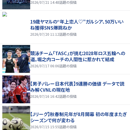
2026/07/21 14:48
話題の投稿
19歳ヤマルの“年上恋人♡”ガルシア、50万いい
ね獲得SNS爆跳ねか
2026/07/20 11:12
話題の投稿
競泳チーム「TASC」が挑む2028年ロス五輪への
道。堀之内コーチの人間性に惹かれて結成
2026/07/17 06:06
話題の投稿
【男子バレー日本代表】9連勝の価値 データで読
み解くVNLの現在地
2026/07/16 16:42
話題の投稿
【Jリーグ】秋春制元年が8月開幕 初の年度またぎ
シーズンで何が変わる
2026/07/15 15:55
話題の投稿