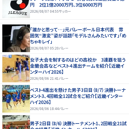
円 2位1億2000万円、3位6000万円
2026/08/07 04:55
サッカー
「誰かと思って…」元バレーボール日本代表 雰
囲気“激変”姿が話題「モデルさんみたいです」「め
ちゃキレイ」
2026/08/07 05:20
バレー
女子大会を制するのはどの高校か 3連覇を狙う
金蘭会高などベスト４進出チームを紹介【近畿イ
ンターハイ2026】
2026/08/06 21:41
バレー
ベスト4進出を懸けた男子3日目（8/7）決勝トーナ
メント3、4回戦全12試合をご紹介【近畿インター
ハイ2026】
2026/08/06 18:44
バレー
男子2日目（8/6）決勝トーナメント1、2回戦全21試