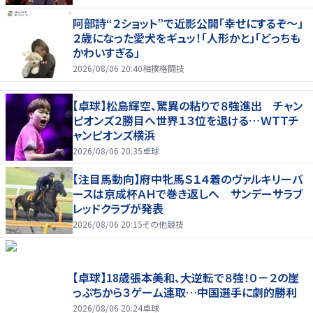
阿部詩“２ショット”で近影公開「幸せにするぞ〜」
２歳になった愛犬をギュッ！「人形かと」「どっちも
かわいすぎる」
2026/08/06 20:40
相撲格闘技
【卓球】松島輝空、驚異の粘りで８強進出 チャン
ピオンズ２勝目へ世界１３位を退ける…ＷＴＴチ
ャンピオンズ横浜
2026/08/06 20:35
卓球
【注目馬動向】府中牝馬Ｓ１４着のヴァルキリーバ
ースは京成杯ＡＨで巻き返しへ サンデーサラブ
レッドクラブが発表
2026/08/06 20:15
その他競技
【卓球】18歳張本美和、大逆転で８強！０－２の崖
っぷちから３ゲーム連取…中国選手に劇的勝利
2026/08/06 20:24
卓球