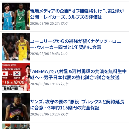
現地メディアの企画“オフ補強格付け”、第2弾が
公開…レイカーズ、ウルブズの評価は
2026/08/06 20:27
バスケ
ユーロリーグからの補強が続くナゲッツ…ロニ
ー・ウォーカー四世と1年契約に合意
2026/08/06 19:43
バスケ
『ABEMA』で八村塁＆河村勇輝の共演を無料生中
継へ…男子日本代表の強化試合2試合を放送
2026/08/06 19:37
バスケ
サンズ、攻守の要の”悪役”ブルックスと契約延長
に合意…3年約115億円の完全保証
2026/08/06 19:23
バスケ