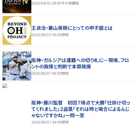
2026/04/01 00:00
その他競技
王貞治・栗山英樹にとっての甲子園とは
2026/06/15 00:00
野球
阪神・ガルシアは連覇への切り札に－現場、フロ
ントの我慢と判断で本領発揮
2026/08/07 06:00
野球
阪神・藤川監督 初回７得点で大勝「仕掛け切っ
てくれました」２盗塁「それは時と場合によるんじ
ゃないですかね」一問一答
2026/08/07 06:00
野球