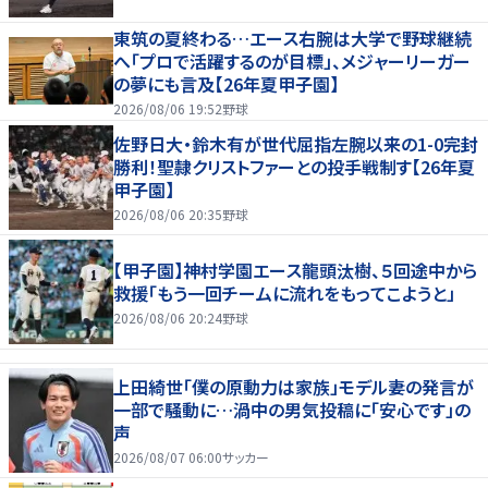
東筑の夏終わる…エース右腕は大学で野球継続
へ「プロで活躍するのが目標」、メジャーリーガー
の夢にも言及【26年夏甲子園】
2026/08/06 19:52
野球
佐野日大・鈴木有が世代屈指左腕以来の1-0完封
勝利！聖隷クリストファーとの投手戦制す【26年夏
甲子園】
2026/08/06 20:35
野球
【甲子園】神村学園エース龍頭汰樹、５回途中から
救援「もう一回チームに流れをもってこようと」
2026/08/06 20:24
野球
上田綺世「僕の原動力は家族」モデル妻の発言が
一部で騒動に…渦中の男気投稿に「安心です」の
声
2026/08/07 06:00
サッカー