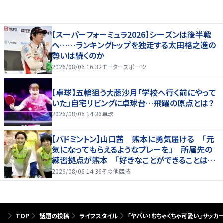
【スーパーフォーミュラ2026】シーズンは後半戦
へ……ランキングトップを独走する太田格之進の
勢いは続くのか
2026/08/06 16:32
モータースポーツ
【卓球】五輪狙う大藤沙月「学校へ行く前にやって
いた」自宅リビングに卓球台…飛躍の原点とは？
2026/08/06 14:36
卓球
【バドミントン】山口茜 熊本に勇気届ける 「元
気になってもらえるようなプレーを」 所属先の
練習拠点が熊本 「好きなことができることは当
たり前じゃない」
2026/08/06 14:36
その他競技
TOP
話題の投稿
ライフスタイル
「ヤバい！むちゃくちゃ可愛い」サッカ