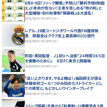
8月8・9日｢Jリーグ勝敗｣予想(1)｢勝利予想8割超
え｣ド本命が危ない！王者を苦しめる｢地の利｣と
大型補強！初の秋春制｢開幕戦｣は大波乱！
2026/08/07 05:30
サッカー
レアル、19歳コートジボワール代表FW獲得発
表 移籍金はクラブ史上最高額の231億円
2026/08/07 05:30
サッカー
町田・黒田監督 Ｊ１初Ｖへ決意「２４時間３６５日
を優勝のために」 ８日ＦＣ東京と開幕戦
2026/08/07 05:00
サッカー
｢這い上がります。やるよ俺は！｣福田師王が語る
移籍後初ゴール！つかみ始めたストライカーとし
ての感覚と、もどかしいウインターブレイク
2026/08/07 05:00
サッカー
Ｊリーグ開幕！今季から「秋春制」J1優勝賞金３億