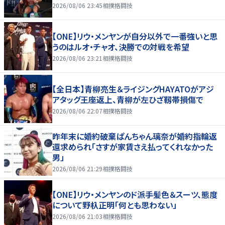
2026/08/06 23:45
相撲格闘技
【ONE】リウ・メンヤンが自分以外で一番強いと思
うのはルオ・チャオ、決勝での対戦を希望
2026/08/06 23:21
相撲格闘技
【全日本】青柳亮生＆ライジングHAYATOがアジ
アタッグ王座返上、青柳が左ひざ靱帯損傷で
2026/08/06 22:07
相撲格闘技
昨年末に婚約破棄ぱんちゃん璃奈が婚約指輪返
還求められ「さすが家賃さえ払ってくれなかった
男」
2026/08/06 21:29
相撲格闘技
【ONE】リウ・メンヤンのド派手髪色＆スーツ、態度
について野杁正明「何とも思わない」
2026/08/06 21:03
相撲格闘技