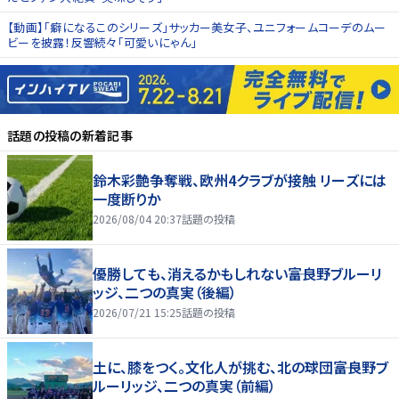
【動画】「癖になるこのシリーズ」サッカー美女子、ユニフォームコーデのムー
ビーを披露！反響続々「可愛いにゃん」
話題の投稿
の新着記事
鈴木彩艶争奪戦、欧州4クラブが接触 リーズには
一度断りか
2026/08/04 20:37
話題の投稿
優勝しても、消えるかもしれない――富良野ブルーリ
ッジ、二つの真実（後編）
2026/07/21 15:25
話題の投稿
土に、膝をつく。文化人が挑む、北の球団――富良野ブ
ルーリッジ、二つの真実（前編）