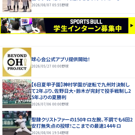
2026/08/07 05:55
野球
球心会公式アプリ提供開始！
2026/05/27 00:00
野球
【6日夏甲子園】神村学園が逆転で九州対決制し
て2年ぶり、佐野日大・鈴木が完封で投手戦制し2
5年ぶりの夏勝利
2026/07/06 00:00
野球
聖隷クリストファーの150キロ左腕、不調でも6回2
安打無失点の投球！ここまでの最速144キロ
2026/08/06 19:54
野球