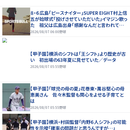
８・６広島「ピースナイター」SUPER EIGHT村上信
五が始球式「投げさせていただいた」イマジン歌っ
た 祖父は広島出身「感謝なんだと言われてい
た」
2026/08/07 06:00
野球
【甲子園】横浜のシフトは「王シフト」より歴史が古
い 初出場の63年夏に見せていた／データ
2026/08/07 05:55
野球
【甲子園】「球児の母の夏」花巻東・萬谷堅心の母
恵美さん 佐々木監督も関心をよせる子育てと
は
2026/08/07 05:55
野球
【甲子園】横浜・村田監督「内野６人シフト」の可能
性を示唆「確率の問題だと思うんですが…」