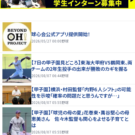
球心会公式アプリ提供開始！
2026/05/27 00:00
野球
【7日の甲子園見どころ】東海大甲府VS鶴岡東、両
チームの2年生投手の出来が勝敗のカギを握る
2026/08/07 06:44
野球
【甲子園】横浜・村田監督「内野６人シフト」の可能
性を示唆「確率の問題だと思うんですが…」
2026/08/07 05:55
野球
【甲子園】「球児の母の夏」花巻東・萬谷堅心の母
恵美さん 佐々木監督も関心をよせる子育てと
は
2026/08/07 05:55
野球