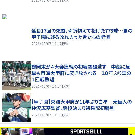
延長17回の死闘、骨折抱えて投げた773球…夏の
甲子園に残る敗れ去った者たちの記憶
2026/08/07 10:17
野球
鶴岡東が４大会連続の初戦突破逃す 中盤に反
撃も東海大甲府に突き放される １０年ぶり涙の
１回戦敗退
2026/08/07 10:14
野球
【甲子園】東海大甲府が11年ぶり白星 元巨人の
仲沢広基監督、継投決まり初采配初勝利
2026/08/07 10:10
野球