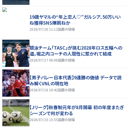
19歳ヤマルの“年上恋人♡”ガルシア、50万いい
ね獲得SNS爆跳ねか
2026/07/20 11:12
話題の投稿
競泳チーム「TASC」が挑む2028年ロス五輪への
道。堀之内コーチの人間性に惹かれて結成
2026/07/17 06:06
話題の投稿
【男子バレー日本代表】9連勝の価値 データで読
み解くVNLの現在地
2026/07/16 16:42
話題の投稿
【Jリーグ】秋春制元年が8月開幕 初の年度またぎ
シーズンで何が変わる
2026/07/15 15:55
話題の投稿