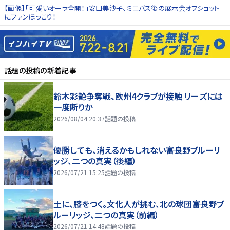
【画像】「可愛いオーラ全開！」安田美沙子、ミニバス後の展示会オフショット
にファンほっこり！
話題の投稿
の新着記事
鈴木彩艶争奪戦、欧州4クラブが接触 リーズには
一度断りか
2026/08/04 20:37
話題の投稿
優勝しても、消えるかもしれない――富良野ブルーリ
ッジ、二つの真実（後編）
2026/07/21 15:25
話題の投稿
土に、膝をつく。文化人が挑む、北の球団――富良野ブ
ルーリッジ、二つの真実（前編）
2026/07/21 14:48
話題の投稿