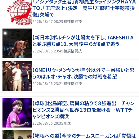
「アジアタッグ王者」青柳亮生＆ライジングＨＡＹＡ
ＴＯ、「王座返上」決定…亮生「左膝前十字靭帯損
傷」欠場で
2026/08/07 08:29
相撲格闘技
【新日本】ボルチンが辻陽太を下し、TAKESHITA
と並ぶ勝ち点10、大岩陵平らが8点で追う
2026/08/06 23:45
相撲格闘技
【ONE】リウ・メンヤンが自分以外で一番強いと思
うのはルオ・チャオ、決勝での対戦を希望
2026/08/06 23:21
相撲格闘技
【卓球】松島輝空、驚異の粘りで８強進出 チャン
ピオンズ２勝目へ世界１３位を退ける…ＷＴＴチ
ャンピオンズ横浜
2026/08/06 20:35
卓球
【箱根への道】今季のチームスローガンは「覚悟は