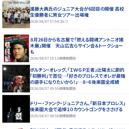
進藤大典氏のジュニア大会が6回目の開催 高校
生優勝者に男女ツアー出場権
2026/08/07 07:04
ゴルフ
８月26日から名古屋で「燃える闘魂アントニオ猪
木展」開催 天山広吉らサイン会＆トークショー
も
2026/08/07 10:13
相撲格闘技
ボルチン・オレッグ、「ＩＷＧＰ王者」辻陽太に劇的
「初勝利」で首位…「好きのプロレスでオレが最強
の選手になりたいから！」…８・６後楽園全成績
2026/08/07 09:50
相撲格闘技
ドリー・ファンク・ジュニアさん、「新日本プロレス」
後楽園大会で追悼１０カウントゴングをささげる
2026/08/07 08:58
相撲格闘技