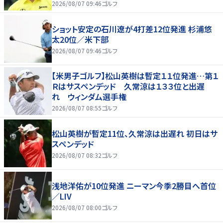
2026/08/07 09:46
ゴルフ
ショット安定の石川遼が4打差12位発進 杉浦悠
太20位／米下部
2026/08/07 09:46
ゴルフ
【米男子ゴルフ】松山英樹は暫定１１位発進…第１
Ｒはサスペンデッド 久常涼は１３３位と出遅
れ ウィンダム選手権
2026/08/07 08:55
ゴルフ
松山英樹が暫定11位、久常涼は出遅れ 初日はサ
スペンデッド
2026/08/07 08:32
ゴルフ
浅地洋佑が10位発進 ニーマン今季2勝目へ首位
／LIV
2026/08/07 08:00
ゴルフ