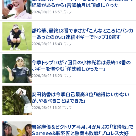
経験があるから」吉澤柚月は頂点に立った
2026/08/09 16:57
ゴルフ
都玲華、最終18番でまさか「こんなところにバンカ
ーあったのかよ」連続ボギーでトップ10逃す
2026/08/09 16:43
ゴルフ
今季トップ10が７回目の小林光希は最終18番の
ボギーを悔やむ「洋芝難しかったー」
2026/08/09 16:23
ゴルフ
安田祐香は今季自己最高３位「納得はいかない
が、やるべきことはできた」
2026/08/09 16:01
ゴルフ
岩谷麻優＆ビクトリア弓月、４か月ぶり「復帰戦」で
Ｓａｒｅｅｅ＆彩羽匠と熱闘も敗戦「プロレス大好