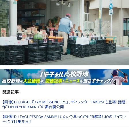
関連記事
【画像】D.LEAGUE『DYM MESSENGERS』、ディレクターTAKUYAも登場！話題
作“OPEN YOUR MIND”の舞台裏公開
【画像】D.LEAGUE『SEGA SAMMY LUX』、今年もCYPHER解禁！JOのサイファ
ーに注目集まる‼