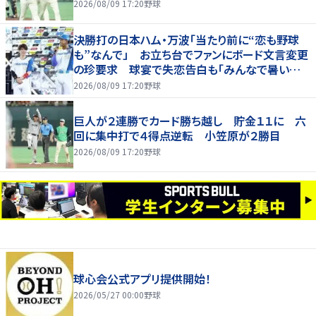
2026/08/09 17:20
野球
決勝打の日本ハム・万波「当たり前に“恋も野球
も”なんで」 お立ち台でファンにボード文言変更
の珍要求 球宴で失恋告白も「みんなで暑い夏
にしましょう！」
2026/08/09 17:20
野球
巨人が２連勝でカード勝ち越し 貯金１１に 六
回に集中打で４得点逆転 小笠原が２勝目
2026/08/09 17:20
野球
球心会公式アプリ提供開始！
2026/05/27 00:00
野球