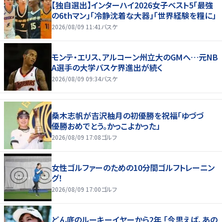
【独自選出】インターハイ2026女子ベスト5「最強
の6thマン」「冷静沈着な大器」「世界経験を糧に」
2026/08/09 11:41
バスケ
モンテ・エリス、アルコーン州立大のGMへ…元NB
A選手の大学バスケ界進出が続く
2026/08/09 09:34
バスケ
桑木志帆が吉沢柚月の初優勝を祝福「ゆづづ
優勝おめでとう。かっこよかった」
2026/08/09 17:08
ゴルフ
女性ゴルファーのための10分間ゴルフトレーニン
グ！
2026/08/09 17:00
ゴルフ
どん底のルーキーイヤーから2年 「今思えば、あの