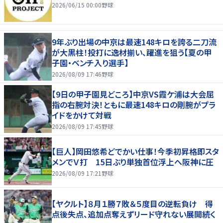
2026/06/15 00:00
野球
9年ぶり出場の中京は最速148キロを誇る二刀流
が大黒柱！投打に逸材揃い、躍進を狙う【夏の甲
子園・ベンチ入り選手】
2026/08/09 17:46
野球
【9日の甲子園見どころ】中京VS霞ケ浦は大会屈
指の右腕対決！ともに最速148キロの剛腕がプラ
イドをかけて対戦
2026/08/09 17:45
野球
【巨人】岡田悠希どでかい仕事！今季初昇格即スタ
メンでＶ打 15日ぶり単独首位浮上へ阪神に圧
2026/08/09 17:21
野球
【ヤクルト】８月１勝７敗＆５度目の逆転負け 得
点後失点、追加点奪えずリード守れない展開続く