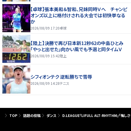
【卓球】張本美和＆智和、兄妹同時Ｖへ チャンピ
オンズ以上に格付けされる大会では初快挙なる
か
2026/08/09 17:20
卓球
【陸上】決勝で再び日本新12秒62の中島ひとみ
「やっと出せた」向かい風でも予選と同タイムＶ
2026/08/09 15:42
陸上
シフィオンテク 逆転勝ちで雪辱
2026/08/09 14:28
テニス
TOP
話題の投稿
ダンス
D.LEAGUE『LIFULL ALT-RHYTHM