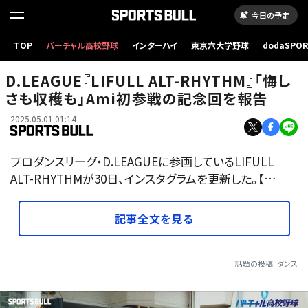
今日の予定
TOP
バーチャル高校野球
インターハイ
東京六大学野球
dodaSPO
（新しいタブ
D.LEAGUE『LIFULL ALT-RHYTHM』「悔し
さも収穫も」Ami初参戦の記念回を報告
2025.05.01 01:14
プロダンスリーグ・D.LEAGUEに参画しているLIFULL
ALT-RHYTHMが30日、インスタグラムを更新した。【…
記事全文を見る
話題の投稿
ダンス