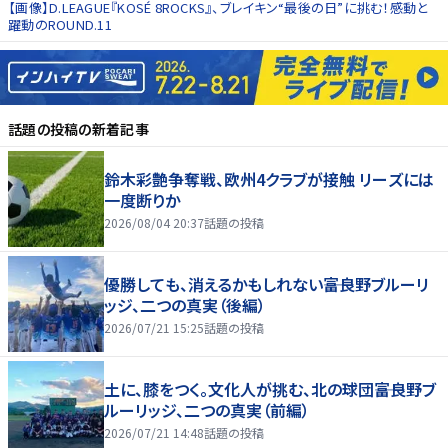
【画像】D.LEAGUE『KOSÉ 8ROCKS』、ブレイキン“最後の日”に挑む！感動と
躍動のROUND.11
話題の投稿
の新着記事
鈴木彩艶争奪戦、欧州4クラブが接触 リーズには
一度断りか
2026/08/04 20:37
話題の投稿
優勝しても、消えるかもしれない――富良野ブルーリ
ッジ、二つの真実（後編）
2026/07/21 15:25
話題の投稿
土に、膝をつく。文化人が挑む、北の球団――富良野ブ
ルーリッジ、二つの真実（前編）
2026/07/21 14:48
話題の投稿