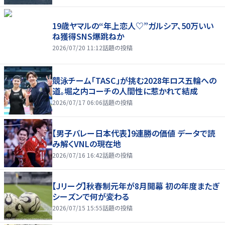
19歳ヤマルの“年上恋人♡”ガルシア、50万いい
ね獲得SNS爆跳ねか
2026/07/20 11:12
話題の投稿
競泳チーム「TASC」が挑む2028年ロス五輪への
道。堀之内コーチの人間性に惹かれて結成
2026/07/17 06:06
話題の投稿
【男子バレー日本代表】9連勝の価値 データで読
み解くVNLの現在地
2026/07/16 16:42
話題の投稿
【Jリーグ】秋春制元年が8月開幕 初の年度またぎ
シーズンで何が変わる
2026/07/15 15:55
話題の投稿