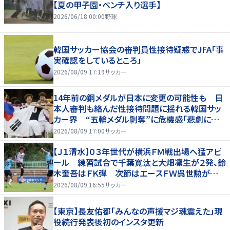
【夏の甲子園・ベンチ入り選手】
2026/06/18 00:00
野球
韓国サッカー協会の審判員性接待疑惑でJFA「事
実確認をしているところ」
2026/08/09 17:19
サッカー
14年前の銅メダルが日本に変更の可能性も 日
本人審判も絡んだ性接待問題に揺れる韓国サッ
カー界 “五輪メダル剝奪”に危機感「悲劇に見
舞われる」
2026/08/09 17:00
サッカー
【Ｊ１清水】０３年世代が横浜ＦＭ戦出場へ猛アピ
ール 練習試合で千葉寛汰と大畑凜生が２発、鈴
木奎吾はＦＫ弾 次節はエースＦＷ呉世勲が出
場停止
2026/08/09 16:55
サッカー
【東京】長友佑都「みんなの声援マジ魂震えた」現
役続行発表後初のインスタ更新