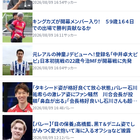
2026/08/09 16:54
サッカー
キングカズが開幕メンバー入り！ ５９歳１６４日
での出場で勝利貢献なるか
2026/08/09 16:11
サッカー
元レアルの神童Ｊデビューへ！登録名「中井卓大ピ
ピ」日本初挑戦の22歳今治MFが開幕戦に先発
2026/08/09 16:04
サッカー
「タキシード姿が格好良くて放心状態」バレー石川
祐希らの激レア姿にファン騒然 川合会長が投
稿「鼻血が出る」「会長格好良いし石川さんも超格
好いい」
2026/08/09 16:48
バレー
【バレー】「目の保養」高橋藍、黒Ｔ＆デニム姿でし
がみつく愛犬抱いて海に入るオフショなど披露
2026/08/09 12:12
バレー