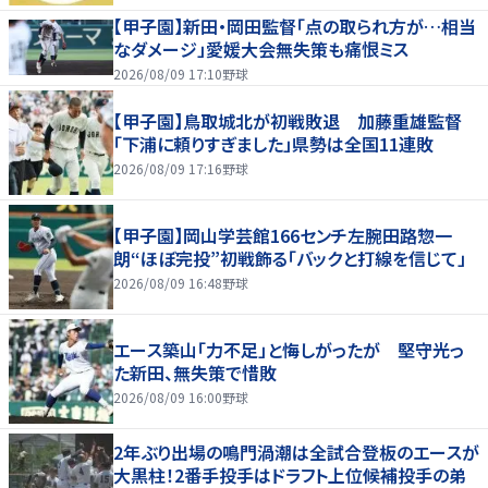
【甲子園】新田・岡田監督「点の取られ方が…相当
なダメージ」愛媛大会無失策も痛恨ミス
2026/08/09 17:10
野球
【甲子園】鳥取城北が初戦敗退 加藤重雄監督
「下浦に頼りすぎました」県勢は全国11連敗
2026/08/09 17:16
野球
【甲子園】岡山学芸館166センチ左腕田路惣一
朗“ほぼ完投”初戦飾る「バックと打線を信じて」
2026/08/09 16:48
野球
エース築山「力不足」と悔しがったが 堅守光っ
た新田、無失策で惜敗
2026/08/09 16:00
野球
2年ぶり出場の鳴門渦潮は全試合登板のエースが
大黒柱！2番手投手はドラフト上位候補投手の弟