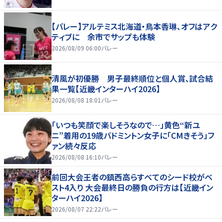
【バレー】アルテミス北海道・鳥本香琳、オフはアク
ティブに 余市でサップも体験
2026/08/09 06:00
バレー
清風が初優勝 男子最終順位と個人賞、試合結
果一覧【近畿インターハイ2026】
2026/08/08 18:01
バレー
「いつも笑顔で楽しそうなので…」黄色“新ユ
ニ”着用の19歳バドミントン女子に「CMきそう」フ
ァン続々反応
2026/08/08 16:10
バレー
前回大会王者の鎮西高らすべてのシード校がベ
スト4入り 大会最終日の勝負の行方は【近畿イン
ターハイ2026】
2026/08/07 22:22
バレー