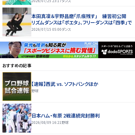
ず
2026/07/25 23:17
ダンス
本田真凜＆宇野昌磨「爪痕残す」 練習初公開
リズムダンスは「ポエタ」、フリーダンスは「四季」で
2026/07/15 05:00
ダンス
おすすめの記事
【速報】西武 vs. ソフトバンクほか
野球
日本ハム・有原 2戦連続完封勝利
2026/08/09 16:21
野球