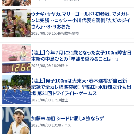
ウナギ・サヤカ、マリーゴールド「初参戦」でメガト
ンに完勝…ロッシー小川代表を罵倒「ただのジイ
さん」…８・９おおた
2026/08/09 15:46
相撲格闘技
【陸上】今年７月に31歳となった女子100m障害日
本新の中島ひとみ「年齢を重ねることは…」
2026/08/09 16:29
陸上
【陸上】男子100mは大東大・春木達裕が自己新
記録で全カレ標準突破！ 早稲田・水野琉之介も出
場 第21回トワイライト・ゲームス
2026/08/09 17:10
陸上
加藤未唯組 シードに屈し8強ならず
2026/08/09 13:38
テニス