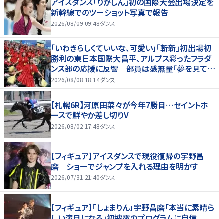
アイスダンス「りかしん」初の国際大会出場決定を
新幹線でのツーショット写真で報告
2026/08/09 09:48
ダンス
「いわきらしくていいな、可愛い」「斬新」初出場初
勝利の東日本国際大昌平、アルプス彩ったフラダ
ンス部の応援に反響 部員は感無量「夢を見てい
るよう」
2026/08/08 18:14
ダンス
【札幌6R】河原田菜々が今年7勝目…セイントホ
ースで鮮やか差し切りV
2026/08/02 17:48
ダンス
【フィギュア】アイスダンスで現役復帰の宇野昌
磨 ショーでジャンプを入れる理由を明かす
2026/07/31 21:40
ダンス
【フィギュア】「しょまりん」宇野昌磨「本当に素晴ら
しい演目になる」初披露のプログラムに自信