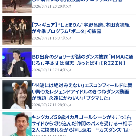
2026/07/31 20:20
ダンス
【フィギュア】“しょまりん”宇野昌磨、本田真凜組
が今季プログラム「ポエタ」初披露
2026/07/31 16:37
ダンス
ＢＤ出身のジョリーが謎のダンス披露「ＭＭＡに通
じる」、平本丈は闘志「ぶっとばす」【ＲＩＺＩＮ】
2026/07/31 07:14
ダンス
「44歳には絶対みえない」エスコンフィールドに舞
い降りたレジェンドアイドルのきつねダンス動画
が話題「永遠にかわいい」「ブクマした」
2026/07/27 11:28
ダンス
キングカズ５９歳４カ月ゴールシーンがすごっ！右
サイドから切り込んだ仲間のパスを受ける→相手
２人に挟まれながら押し込む “カズダンス”はせ