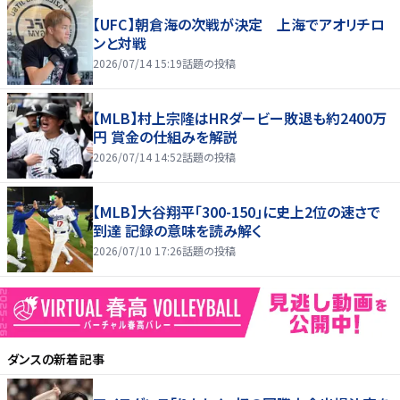
【UFC】朝倉海の次戦が決定 上海でアオリチロ
ンと対戦
2026/07/14 15:19
話題の投稿
【MLB】村上宗隆はHRダービー敗退も約2400万
円 賞金の仕組みを解説
2026/07/14 14:52
話題の投稿
【MLB】大谷翔平「300-150」に史上2位の速さで
到達 記録の意味を読み解く
2026/07/10 17:26
話題の投稿
ダンス
の新着記事