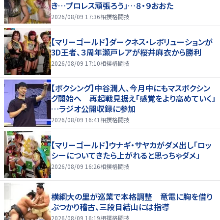
き…プロレス頑張ろう」…８・９おおた
2026/08/09 17:36
相撲格闘技
【マリーゴールド】ダークネス・レボリューションが
3D王者、３周年瀬戸レアが桜井麻衣から勝利
2026/08/09 17:10
相撲格闘技
【ボクシング】中谷潤人、今月中にもマスボクシン
グ開始へ 再起戦見据え「感覚をより高めていく」
…ラジオ公開収録に参加
2026/08/09 16:41
相撲格闘技
【マリーゴールド】ウナギ・サヤカがダメ出し「ロッ
シーについてきたら上がれると思っちゃダメ」
2026/08/09 16:26
相撲格闘技
横綱大の里が巡業で本格調整 竜電に胸を借り
ぶつかり稽古、三段目結山には指導
2026/08/09 16:19
相撲格闘技