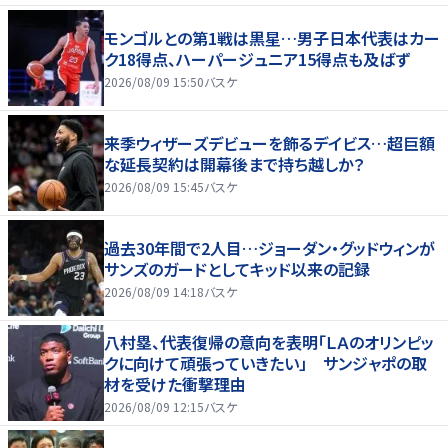
モンゴルとの第1戦は黒星…男子日本代表はカー
ク18得点、ハーパージュニア15得点も及ばず
2026/08/09 15:50
バスケ
来季ウィザーズデビューを飾るデイビス…超巨額
な延長契約は開幕後まで持ち越しか？
2026/08/09 15:45
バスケ
過去30年間で2人目…ジョーダン・グッドウィンが
サンズのガードとしてキッド以来の記録
2026/08/09 14:18
バスケ
八村塁、代表復帰の意向を表明「ＬＡのオリンピッ
クに向けて頑張っていきたい」 サンジャポの取
材を受けた衝撃理由
2026/08/09 12:15
バスケ