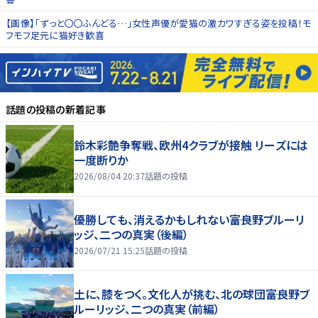
【画像】「ずっと〇〇ふんどる…」女性声優が愛猫の激カワすぎる姿を投稿！モ
フモフ足元に猫好き歓喜
話題の投稿
の新着記事
鈴木彩艶争奪戦、欧州4クラブが接触 リーズには
一度断りか
2026/08/04 20:37
話題の投稿
優勝しても、消えるかもしれない――富良野ブルーリ
ッジ、二つの真実（後編）
2026/07/21 15:25
話題の投稿
土に、膝をつく。文化人が挑む、北の球団――富良野ブ
ルーリッジ、二つの真実（前編）