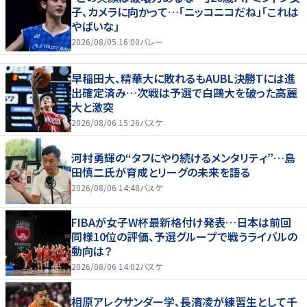
子、カメラに向かって…「ニッコニコだね」「これは
やばいな」
2026/08/05 16:00
バレー
早稲田大、精華大に敗れるもAUBL決勝Tには進
出確定済み…次戦は予選で白鷗大を破った高麗
大と激突
2026/08/06 15:26
バスケ
河村勇輝の“タフにやり続けるメンタリティ”…島
田慎二氏が育成とリーグの未来を語る
2026/08/06 14:48
バスケ
FIBAが女子W杯最新格付け発表…日本は前回
同様10位の評価、予選グループで戦うライバルの
動向は？
2026/08/06 14:02
バスケ
相原アレクサンダー学、長濱凌が練習生として千