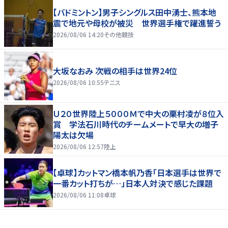
【バドミントン】男子シングルス田中湧士、熊本地
震で地元や母校が被災 世界選手権で躍進誓う
2026/08/06 14:20
その他競技
大坂なおみ 次戦の相手は世界24位
2026/08/06 10:55
テニス
Ｕ２０世界陸上５０００Ｍで中大の栗村凌が８位入
賞 学法石川時代のチームメートで早大の増子
陽太は欠場
2026/08/06 12:57
陸上
【卓球】カットマン橋本帆乃香「日本選手は世界で
一番カット打ちが…」日本人対決で感じた課題
2026/08/06 11:08
卓球