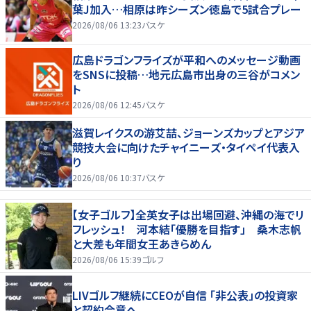
葉J加入…相原は昨シーズン徳島で5試合プレー
2026/08/06 13:23
バスケ
広島ドラゴンフライズが平和へのメッセージ動画
をSNSに投稿…地元広島市出身の三谷がコメン
ト
2026/08/06 12:45
バスケ
滋賀レイクスの游艾喆、ジョーンズカップとアジア
競技大会に向けたチャイニーズ・タイペイ代表入
り
2026/08/06 10:37
バスケ
【女子ゴルフ】全英女子は出場回避、沖縄の海でリ
フレッシュ！ 河本結「優勝を目指す」 桑木志帆
と大差も年間女王あきらめん
2026/08/06 15:39
ゴルフ
LIVゴルフ継続にCEOが自信 「非公表」の投資家
と契約合意へ