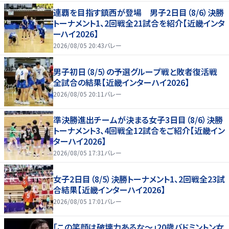
連覇を目指す鎮西が登場 男子2日目（8/6）決勝
トーナメント1、2回戦全21試合を紹介【近畿インタ
ーハイ2026】
2026/08/05 20:43
バレー
男子初日（8/5）の予選グループ戦と敗者復活戦
全試合の結果【近畿インターハイ2026】
2026/08/05 20:11
バレー
準決勝進出チームが決まる女子3日目（8/6）決勝
トーナメント3、4回戦全12試合をご紹介【近畿イン
ターハイ2026】
2026/08/05 17:31
バレー
女子2日目（8/5）決勝トーナメント1、2回戦全23試
合結果【近畿インターハイ2026】
2026/08/05 17:01
バレー
「この笑顔は破壊力あるな〜」20歳バドミントン女