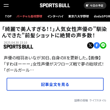
今日の予定
TOP
バーチャル高校野球
インターハイ
東京六大学野球
dodaSPO
（新しいタブ
「綺麗で美人すぎる！！」人気女性声優の”馴染
んできた”前髪ショットに絶賛の声多数！
2025.04.30 23:10
声優の相羽あいなが30日、自身のXを更新した。【画像】
「すわほーーー」女性声優がスワローズ戦で夢の始球式！
「ボールガール…
記事全文を見る
話題の投稿
ライフスタイル