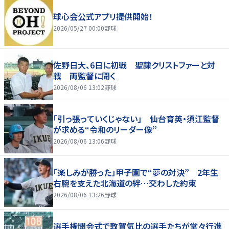
球心会公式アプリ提供開始！
2026/05/27 00:00
野球
佐野日大、6日に初戦 聖隷クリストファーと対
戦 両監督に聞く
2026/08/06 13:02
野球
「引っ張っていくじゃない」 仙台育英・須江監督
が求める“令和のリーダー像”
2026/08/06 13:06
野球
「楽しみが勝った」甲子園で“夢の対決” 2年生
右腕を支えた北海道の絆…交わした約束
2026/08/06 13:26
野球
選手権開会式で敦賀気比の選手たちが堂々行進