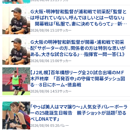
Ｇ大阪・明神智和監督が浦和戦で初采配「監督と
は呼ばれていない。呼んでほしいとは一切ない」
開幕戦は「私服で。妻に決めてもらって」…新指
揮官の一問一答《２》
2026/08/06 15:10
サッカー
Ｇ大阪の明神智和新監督が開幕・浦和戦で初采
配「サポーターの方、関係者の方は特別な思いが
ある。大きな試合になる」…指揮官一問一答《１》
2026/08/06 15:06
サッカー
【Ｊ２札幌】百年構想リーグ全２０試合出場のＭＦ
木戸柊摩 「百発百中」の守備で開幕ダッシュ図
る…８日にホーム・徳島戦
2026/08/06 14:53
サッカー
「やっぱ美人はママ譲り～」人気女子バレーボーラ
ーの25歳誕生日報告 親子ショットが話題「恐る
べしDNAです」
2026/08/06 05:20
バレー