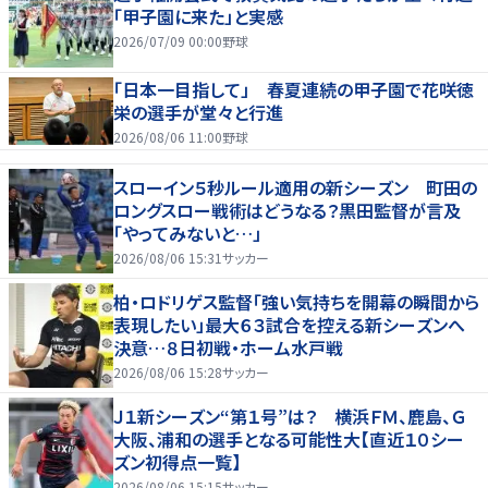
「甲子園に来た」と実感
2026/07/09 00:00
野球
「日本一目指して」 春夏連続の甲子園で花咲徳
栄の選手が堂々と行進
2026/08/06 11:00
野球
スローイン５秒ルール適用の新シーズン 町田の
ロングスロー戦術はどうなる？黒田監督が言及
「やってみないと…」
2026/08/06 15:31
サッカー
柏・ロドリゲス監督「強い気持ちを開幕の瞬間から
表現したい」最大６３試合を控える新シーズンへ
決意…８日初戦・ホーム水戸戦
2026/08/06 15:28
サッカー
Ｊ１新シーズン“第１号”は？ 横浜ＦＭ、鹿島、Ｇ
大阪、浦和の選手となる可能性大【直近１０シー
ズン初得点一覧】
2026/08/06 15:15
サッカー