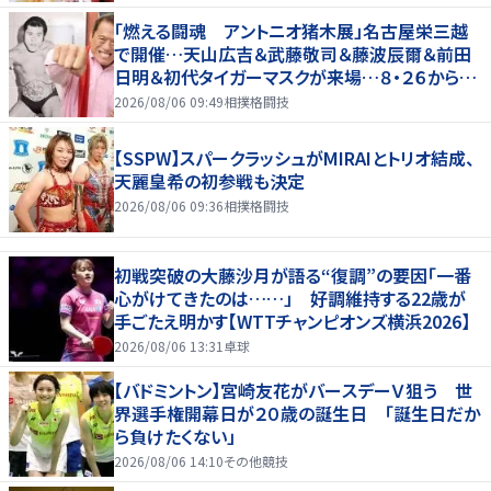
「燃える闘魂 アントニオ猪木展」名古屋栄三越
で開催…天山広吉＆武藤敬司＆藤波辰爾＆前田
日明＆初代タイガーマスクが来場…８・２６から９・
７まで
2026/08/06 09:49
相撲格闘技
【SSPW】スパークラッシュがMIRAIとトリオ結成、
天麗皇希の初参戦も決定
2026/08/06 09:36
相撲格闘技
初戦突破の大藤沙月が語る“復調”の要因「一番
心がけてきたのは……」 好調維持する22歳が
手ごたえ明かす【WTTチャンピオンズ横浜2026】
2026/08/06 13:31
卓球
【バドミントン】宮崎友花がバースデーＶ狙う 世
界選手権開幕日が２０歳の誕生日 「誕生日だか
ら負けたくない」
2026/08/06 14:10
その他競技