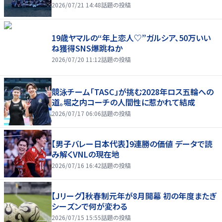
2026/07/21 14:48
話題の投稿
19歳ヤマルの“年上恋人♡”ガルシア、50万いい
ね獲得SNS爆跳ねか
2026/07/20 11:12
話題の投稿
競泳チーム「TASC」が挑む2028年ロス五輪への
道。堀之内コーチの人間性に惹かれて結成
2026/07/17 06:06
話題の投稿
【男子バレー日本代表】9連勝の価値 データで読
み解くVNLの現在地
2026/07/16 16:42
話題の投稿
【Jリーグ】秋春制元年が8月開幕 初の年度またぎ
シーズンで何が変わる
2026/07/15 15:55
話題の投稿