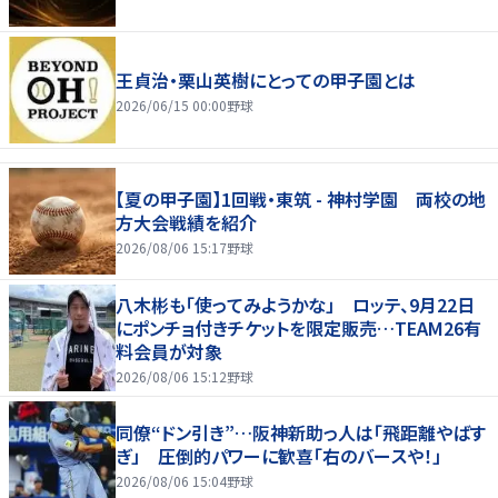
王貞治・栗山英樹にとっての甲子園とは
2026/06/15 00:00
野球
【夏の甲子園】1回戦・東筑 - 神村学園 両校の地
方大会戦績を紹介
2026/08/06 15:17
野球
八木彬も「使ってみようかな」 ロッテ、9月22日
にポンチョ付きチケットを限定販売…TEAM26有
料会員が対象
2026/08/06 15:12
野球
同僚“ドン引き”…阪神新助っ人は「飛距離やばす
ぎ」 圧倒的パワーに歓喜「右のバースや！」
2026/08/06 15:04
野球