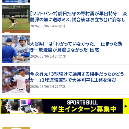
【ソフトバンク】前日拙守の野村勇が早出特守 決
勝弾の前に送球ミス、試合後はお立ち台に姿なし
2026/08/06 14:42
野球
大谷翔平は「わかっていなかった」 止まった動
き…放送席が見逃さなかった“困惑”
2026/08/06 14:37
野球
今永昇太「３球続けて通用する相手だったかどう
か…」３球連続直球で大谷翔平に１発を浴び
2026/08/06 14:21
野球