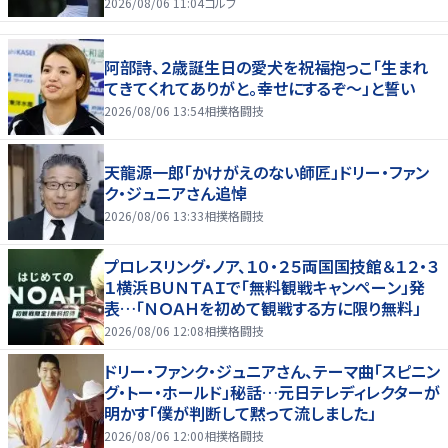
2026/08/06 11:04
ゴルフ
阿部詩、２歳誕生日の愛犬を祝福抱っこ「生まれ
てきてくれてありがと。幸せにするぞ～」と誓い
2026/08/06 13:54
相撲格闘技
天龍源一郎「かけがえのない師匠」ドリー・ファン
ク・ジュニアさん追悼
2026/08/06 13:33
相撲格闘技
プロレスリング・ノア、１０・２５両国国技館＆１２・３
１横浜ＢＵＮＴＡＩで「無料観戦キャンペーン」発
表…「ＮＯＡＨを初めて観戦する方に限り無料」
2026/08/06 12:08
相撲格闘技
ドリー・ファンク・ジュニアさん、テーマ曲「スピニン
グ・トー・ホールド」秘話…元日テレディレクターが
明かす「僕が判断して黙って流しました」
2026/08/06 12:00
相撲格闘技