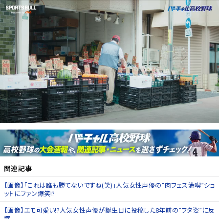
関連記事
【画像】「これは誰も勝てないですね(笑)」人気女性声優の”肉フェス満喫”ショ
ットにファン爆笑!?
【画像】エモ可愛い!?人気女性声優が誕生日に投稿した8年前の”ヲタ姿”に反
響