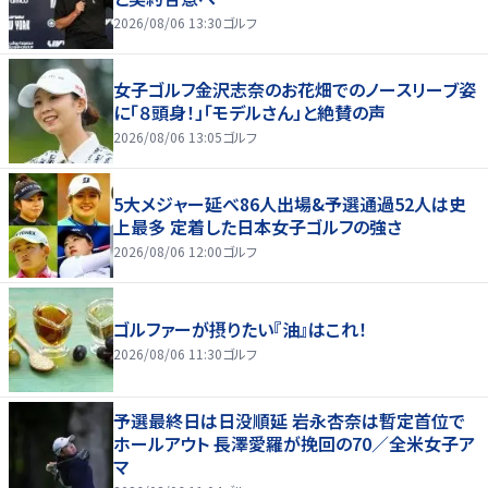
2026/08/06 13:30
ゴルフ
女子ゴルフ金沢志奈のお花畑でのノースリーブ姿
に「８頭身！」「モデルさん」と絶賛の声
2026/08/06 13:05
ゴルフ
5大メジャー延べ86人出場&予選通過52人は史
上最多 定着した日本女子ゴルフの強さ
2026/08/06 12:00
ゴルフ
ゴルファーが摂りたい『油』はこれ！
2026/08/06 11:30
ゴルフ
予選最終日は日没順延 岩永杏奈は暫定首位で
ホールアウト 長澤愛羅が挽回の70／全米女子ア
マ