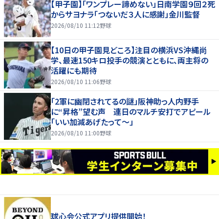
【甲子園】「ワンプレー諦めない」日南学園９回２死
からサヨナラ「つないだ３人に感謝」金川監督
2026/08/10 11:12
野球
【10日の甲子園見どころ】注目の横浜VS沖縄尚
学、最速150キロ投手の競演とともに、両主将の
活躍にも期待
2026/08/10 11:06
野球
「2軍に幽閉されてるの謎」阪神助っ人内野手
に“昇格”望む声 連日のマルチ安打でアピール
「いい加減あげたって〜」
2026/08/10 11:00
野球
球心会公式アプリ提供開始！