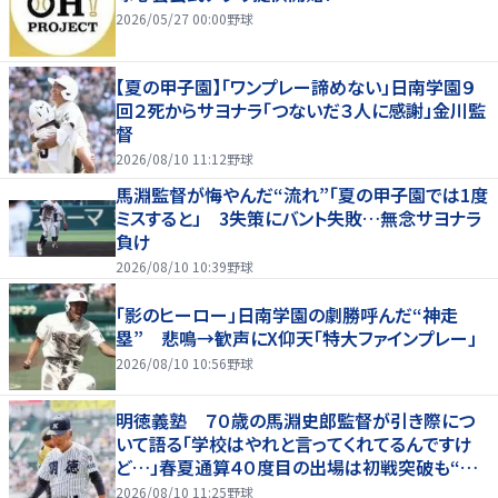
2026/05/27 00:00
野球
【夏の甲子園】「ワンプレー諦めない」日南学園９
回２死からサヨナラ「つないだ３人に感謝」金川監
督
2026/08/10 11:12
野球
馬淵監督が悔やんだ“流れ”「夏の甲子園では1度
ミスすると」 3失策にバント失敗…無念サヨナラ
負け
2026/08/10 10:39
野球
「影のヒーロー」日南学園の劇勝呼んだ“神走
塁” 悲鳴→歓声にX仰天「特大ファインプレー」
2026/08/10 10:56
野球
明徳義塾 ７０歳の馬淵史郎監督が引き際につ
いて語る「学校はやれと言ってくれてるんですけ
ど…」春夏通算４０度目の出場は初戦突破も“馬
淵節”炸裂
2026/08/10 11:25
野球