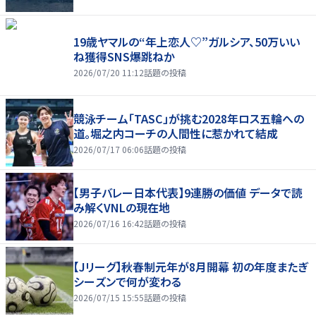
19歳ヤマルの“年上恋人♡”ガルシア、50万いい
ね獲得SNS爆跳ねか
2026/07/20 11:12
話題の投稿
競泳チーム「TASC」が挑む2028年ロス五輪への
道。堀之内コーチの人間性に惹かれて結成
2026/07/17 06:06
話題の投稿
【男子バレー日本代表】9連勝の価値 データで読
み解くVNLの現在地
2026/07/16 16:42
話題の投稿
【Jリーグ】秋春制元年が8月開幕 初の年度またぎ
シーズンで何が変わる
2026/07/15 15:55
話題の投稿