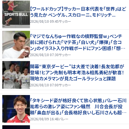
【ワールドカップ】サッカー日本代表を「世界」はど
う見たか ベンゲル、スカローニ、モドリッチ...
2026/08/10 09:45
サッカー
｢マジでなんちゅー作戦なの槙野監督w｣ベンチ
前に掲げられた｢マテ茶｣｢白い犬｣｢爆弾｣｢合コ
ン｣のイラスト入り作戦ボードにファン困惑！｢想像
よりデカくて吹いた｣
2026/08/10 07:30
サッカー
開幕“東京ダービー”は大差で決着！長友佑都が
登場！ヒアン先制も明本考浩＆相馬勇紀が歓喜！
現地カメラマンが見たゴールラッシュと課題
2026/08/10 07:00
サッカー
「タキシード姿が格好良くて放心状態」バレー石川
祐希らの激レア姿にファン騒然 川合会長が投
稿「鼻血が出る」「会長格好良いし石川さんも超格
好いい」
2026/08/09 16:48
バレー