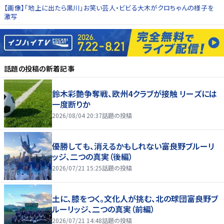
【画像】「地上に出たら黒川」お笑い芸人・ビビる大木がクロちゃんの様子を
激写
話題の投稿
の新着記事
鈴木彩艶争奪戦、欧州4クラブが接触 リーズには
一度断りか
2026/08/04 20:37
話題の投稿
優勝しても、消えるかもしれない――富良野ブルーリ
ッジ、二つの真実（後編）
2026/07/21 15:25
話題の投稿
土に、膝をつく。文化人が挑む、北の球団――富良野ブ
ルーリッジ、二つの真実（前編）
2026/07/21 14:48
話題の投稿