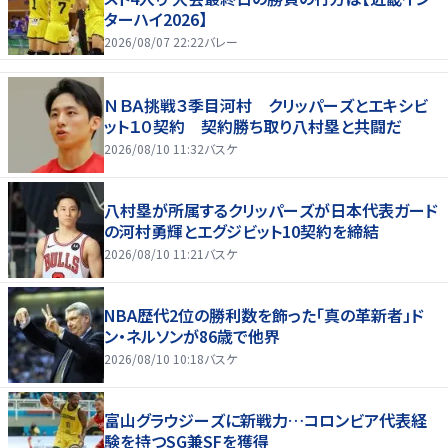
ターハイ2026】
2026/08/07 22:22
バレー
ＮＢＡ挑戦３季目河村 クリッパーズとエキシビ
ット１０契約 契約勝ち取り八村塁と共闘だ
2026/08/10 11:32
バスケ
八村塁が所属するクリッパーズが日本代表ガード
の河村勇輝とエグジビット10契約を締結
2026/08/10 11:21
バスケ
NBA歴代2位の勝利数を飾った「真の革新者」ド
ン・ネルソンが86歳で他界
2026/08/10 10:18
バスケ
富山グラウジーズに新戦力…コロンビア代表経
験を持つSG兼SFを獲得