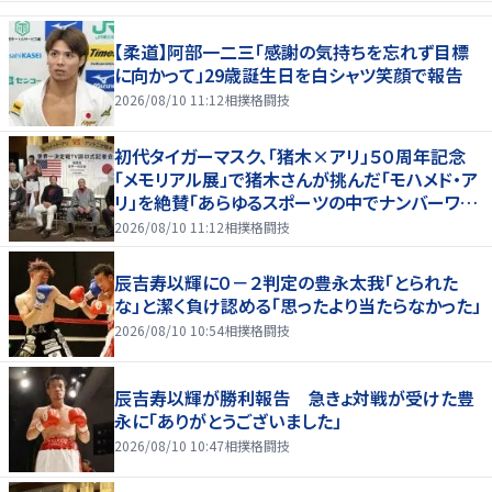
【柔道】阿部一二三「感謝の気持ちを忘れず目標
に向かって」29歳誕生日を白シャツ笑顔で報告
2026/08/10 11:12
相撲格闘技
初代タイガーマスク、「猪木×アリ」５０周年記念
「メモリアル展」で猪木さんが挑んだ「モハメド・ア
リ」を絶賛「あらゆるスポーツの中でナンバーワン
の存在」
2026/08/10 11:12
相撲格闘技
辰吉寿以輝に０－２判定の豊永太我「とられた
な」と潔く負け認める「思ったより当たらなかった」
2026/08/10 10:54
相撲格闘技
辰吉寿以輝が勝利報告 急きょ対戦が受けた豊
永に「ありがとうございました」
2026/08/10 10:47
相撲格闘技