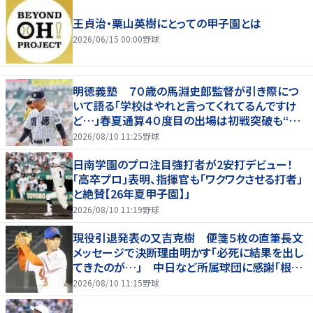
王貞治・栗山英樹にとっての甲子園とは
2026/06/15 00:00
野球
明徳義塾 ７０歳の馬淵史郎監督が引き際につ
いて語る「学校はやれと言ってくれてるんですけ
ど…」春夏通算４０度目の出場は初戦突破も“馬
淵節”炸裂
2026/08/10 11:25
野球
日南学園のプロ注目強打者が2安打デビュー！
「高卒プロ」表明、指揮官も「ワクワクさせる打者」
と絶賛【26年夏甲子園】」
2026/08/10 11:19
野球
現役引退発表の又吉克樹 便箋５枚の直筆長文
メッセージで決断理由明かす「必死に結果を出し
てきたのが…」 中日など所属球団に感謝「根気
強く指導してもらった」
2026/08/10 11:15
野球