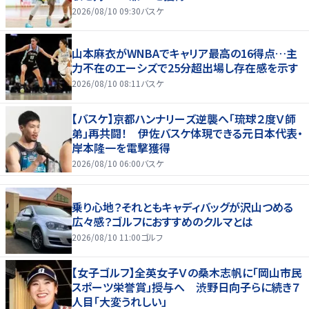
2026/08/10 09:30
バスケ
山本麻衣がWNBAでキャリア最高の16得点…主
力不在のエーシズで25分超出場し存在感を示す
2026/08/10 08:11
バスケ
【バスケ】京都ハンナリーズ逆襲へ「琉球２度Ｖ師
弟」再共闘！ 伊佐バスケ体現できる元日本代表・
岸本隆一を電撃獲得
2026/08/10 06:00
バスケ
乗り心地？それともキャディバッグが沢山つめる
広々感？ゴルフにおすすめのクルマとは
2026/08/10 11:00
ゴルフ
【女子ゴルフ】全英女子Ｖの桑木志帆に「岡山市民
スポーツ栄誉賞」授与へ 渋野日向子らに続き７
人目「大変うれしい」