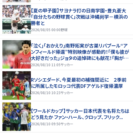
【夏の甲子園】サヨナラ打の日南学園・豊丸蒼大
「自分たちの野球貫く」次戦は沖縄尚学－横浜の
勝者と
2026/08/05 00:00
野球
｢泣く｣｢おかえり｣南野拓実が古巣リバプール“ア
ンフィールド帰還”特別映像が感動的！｢僕も彼が
大好きだった｣ジョタの追悼碑にも献花！｢胸が熱
くなります…｣
2026/08/10 11:05
サッカー
Rソシエダード、今夏最初の補強間近に ２季前
に所属したモロッコ代表DFアゲルド復帰濃厚
2026/08/10 10:23
サッカー
【ワールドカップ】サッカー日本代表を名将たちは
どう見たか ファン・ハール、クロップ、フリック...
2026/08/10 09:50
サッカー