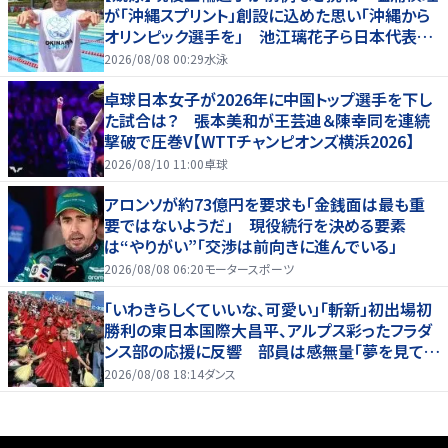
が「沖縄スプリント」創設に込めた思い「沖縄から
オリンピック選手を」 池江璃花子ら日本代表も
参戦
2026/08/08 00:29
水泳
卓球日本女子が2026年に中国トップ選手を下し
た試合は？ 張本美和が王芸迪＆陳幸同を連続
撃破で圧巻V【WTTチャンピオンズ横浜2026】
2026/08/10 11:00
卓球
アロンソが約73億円を要求も「金銭面は最も重
要ではないようだ」 現役続行を決める要素
は“やりがい”「交渉は前向きに進んでいる」
2026/08/08 06:20
モータースポーツ
「いわきらしくていいな、可愛い」「斬新」初出場初
勝利の東日本国際大昌平、アルプス彩ったフラダ
ンス部の応援に反響 部員は感無量「夢を見てい
るよう」
2026/08/08 18:14
ダンス