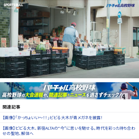
関連記事
【画像】「かっちょいい〜！！」ビビる大木が青メガネを披露！
【画像】ビビる大木、新宿ALTAの“今”に思いを馳せる。時代を彩った待ち合わ
せの聖地、解体へ