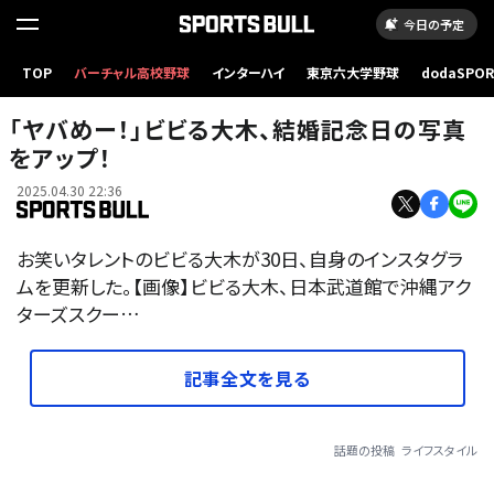
今日の予定
TOP
バーチャル高校野球
インターハイ
東京六大学野球
dodaSPO
（新しいタブ
「ヤバめー！」ビビる大木、結婚記念日の写真
をアップ！
2025.04.30 22:36
お笑いタレントのビビる大木が30日、自身のインスタグラ
ムを更新した。【画像】ビビる大木、日本武道館で沖縄アク
ターズスクー…
記事全文を見る
話題の投稿
ライフスタイル