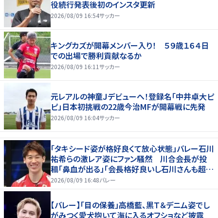
役続行発表後初のインスタ更新
2026/08/09 16:54
サッカー
キングカズが開幕メンバー入り！ ５９歳１６４日
での出場で勝利貢献なるか
2026/08/09 16:11
サッカー
元レアルの神童Ｊデビューへ！登録名「中井卓大ピ
ピ」日本初挑戦の22歳今治MFが開幕戦に先発
2026/08/09 16:04
サッカー
「タキシード姿が格好良くて放心状態」バレー石川
祐希らの激レア姿にファン騒然 川合会長が投
稿「鼻血が出る」「会長格好良いし石川さんも超格
好いい」
2026/08/09 16:48
バレー
【バレー】「目の保養」高橋藍、黒Ｔ＆デニム姿でし
がみつく愛犬抱いて海に入るオフショなど披露