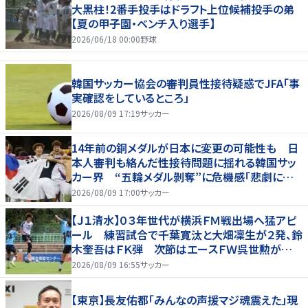
大黒柱！2番手投手はドラフト上位候補投手の弟
【夏の甲子園・ベンチ入り選手】
2026/06/18 00:00
野球
韓国サッカー協会の審判員性接待疑惑でJFA「事
実確認をしているところ」
2026/08/09 17:19
サッカー
14年前の銅メダルが日本に変更の可能性も 日
本人審判も絡んだ性接待問題に揺れる韓国サッ
カー界 “五輪メダル剝奪”に危機感「悲劇に見
舞われる」
2026/08/09 17:00
サッカー
【Ｊ１清水】０３年世代が横浜ＦＭ戦出場へ猛アピ
ール 練習試合で千葉寛汰と大畑凜生が２発、鈴
木奎吾はＦＫ弾 次節はエースＦＷ呉世勲が出
場停止
2026/08/09 16:55
サッカー
【東京】長友佑都「みんなの声援マジ魂震えた」現