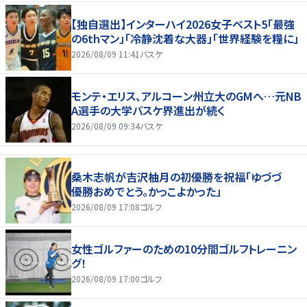
【独自選出】インターハイ2026女子ベスト5「最強
の6thマン」「冷静沈着な大器」「世界経験を糧に」
2026/08/09 11:41
バスケ
モンテ・エリス、アルコーン州立大のGMへ…元NB
A選手の大学バスケ界進出が続く
2026/08/09 09:34
バスケ
桑木志帆が吉沢柚月の初優勝を祝福「ゆづづ
優勝おめでとう。かっこよかった」
2026/08/09 17:08
ゴルフ
女性ゴルファーのための10分間ゴルフトレーニン
グ！
2026/08/09 17:00
ゴルフ