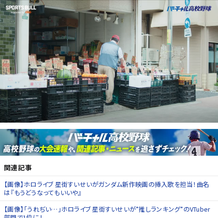
関連記事
【画像】ホロライブ 星街すいせいがガンダム新作映画の挿入歌を担当！曲名
は『もうどうなってもいいや』
【画像】「うれぢい…」ホロライブ 星街すいせいが”推しランキング”のVTuber
部門で1位に！