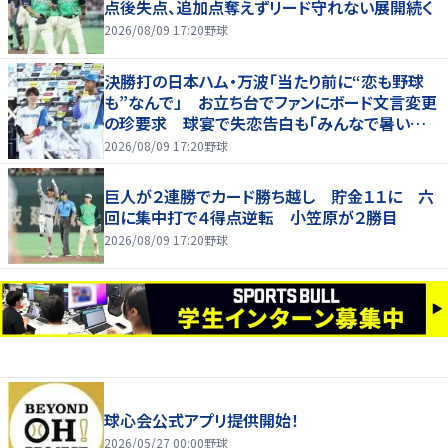
点後失点、追加点奪えずリード守れない展開続く
2026/08/09 17:20
野球
決勝打の日本ハム・万波「当たり前に“恋も野球
も”なんで」 お立ち台でファンにボード文言変更
の珍要求 球宴で失恋告白も「みんなで暑い夏
にしましょう！」
2026/08/09 17:20
野球
巨人が２連勝でカード勝ち越し 貯金１１に 六
回に集中打で４得点逆転 小笠原が２勝目
2026/08/09 17:20
野球
球心会公式アプリ提供開始！
2026/05/27 00:00
野球