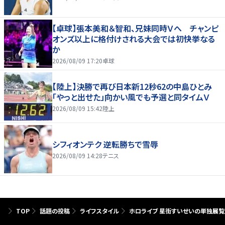
【卓球】張本美和＆智和、兄妹同時Ｖへ チャンピ
オンズ以上に格付けされる大会では初快挙なる
か
2026/08/09 17:20
卓球
【陸上】決勝で再び日本新12秒62の中島ひとみ
「やっと出せた」向かい風でも予選と同タイムＶ
2026/08/09 15:42
陸上
シフィオンテク 逆転勝ちで雪辱
2026/08/09 14:28
テニス
TOP
話題の投稿
ライフスタイル
ホロライブ 星街すいせいの単独展