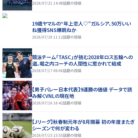
2026/07/21 14:48
話題の投稿
19歳ヤマルの“年上恋人♡”ガルシア、50万いい
ね獲得SNS爆跳ねか
2026/07/20 11:12
話題の投稿
競泳チーム「TASC」が挑む2028年ロス五輪への
道。堀之内コーチの人間性に惹かれて結成
2026/07/17 06:06
話題の投稿
【男子バレー日本代表】9連勝の価値 データで読
み解くVNLの現在地
2026/07/16 16:42
話題の投稿
【Jリーグ】秋春制元年が8月開幕 初の年度またぎ
シーズンで何が変わる
2026/07/15 15:55
話題の投稿