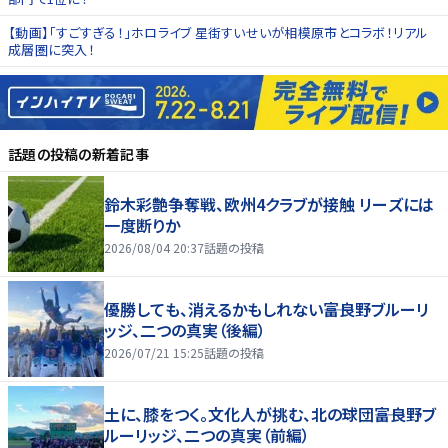
【動画】「すごすぎる！」ホロライブ 星街すいせいが相模原市とコラボ！リアル
成層圏に突入！
話題の投稿
の新着記事
鈴木彩艶争奪戦、欧州4クラブが接触 リーズには
一度断りか
2026/08/04 20:37
話題の投稿
優勝しても、消えるかもしれない――富良野ブルーリ
ッジ、二つの真実（後編）
2026/07/21 15:25
話題の投稿
土に、膝をつく。文化人が挑む、北の球団――富良野ブ
ルーリッジ、二つの真実（前編）