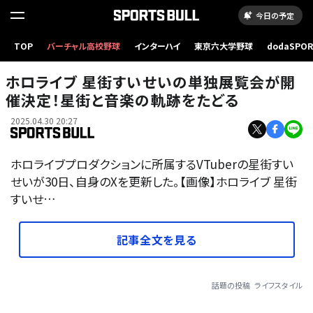
今日の予定
TOP
バーチャル高校野球
インターハイ
東京六大学野球
dodaSPO
（新しいタブ
ホロライブ 星街すいせいの単独展覧会が開
催決定！星街と音楽の軌跡をたどる
2025.04.30 20:27
ホロライブプロダクションに所属するVTuberの星街すい
せいが30日、自身のXを更新した。【画像】ホロライブ 星街
すいせ…
記事全文を見る
話題の投稿
ライフスタイル