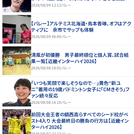
2026/08/09 12:12
バレー
【バレー】アルテミス北海道・鳥本香琳、オフはアク
ティブに 余市でサップも体験
2026/08/09 06:00
バレー
清風が初優勝 男子最終順位と個人賞、試合結
果一覧【近畿インターハイ2026】
2026/08/08 18:01
バレー
「いつも笑顔で楽しそうなので…」黄色“新ユ
ニ”着用の19歳バドミントン女子に「CMきそう」フ
ァン続々反応
2026/08/08 16:10
バレー
前回大会王者の鎮西高らすべてのシード校がベ
スト4入り 大会最終日の勝負の行方は【近畿イン
ターハイ2026】
2026/08/07 22:22
バレー