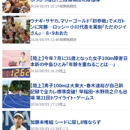
2026/08/09 16:19
相撲格闘技
ウナギ・サヤカ、マリーゴールド「初参戦」でメガト
ンに完勝…ロッシー小川代表を罵倒「ただのジイ
さん」…８・９おおた
2026/08/09 15:46
相撲格闘技
【陸上】今年７月に31歳となった女子100m障害日
本新の中島ひとみ「年齢を重ねることは…」
2026/08/09 16:29
陸上
【陸上】男子100mは大東大・春木達裕が自己新
記録で全カレ標準突破！ 早稲田・水野琉之介も出
場 第21回トワイライト・ゲームス
2026/08/09 17:10
陸上
加藤未唯組 シードに屈し8強ならず
2026/08/09 13:38
テニス