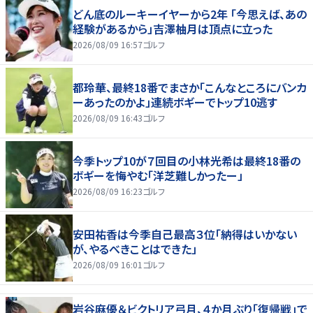
どん底のルーキーイヤーから2年 「今思えば、あの
経験があるから」吉澤柚月は頂点に立った
2026/08/09 16:57
ゴルフ
都玲華、最終18番でまさか「こんなところにバンカ
ーあったのかよ」連続ボギーでトップ10逃す
2026/08/09 16:43
ゴルフ
今季トップ10が７回目の小林光希は最終18番の
ボギーを悔やむ「洋芝難しかったー」
2026/08/09 16:23
ゴルフ
安田祐香は今季自己最高３位「納得はいかない
が、やるべきことはできた」
2026/08/09 16:01
ゴルフ
岩谷麻優＆ビクトリア弓月、４か月ぶり「復帰戦」で