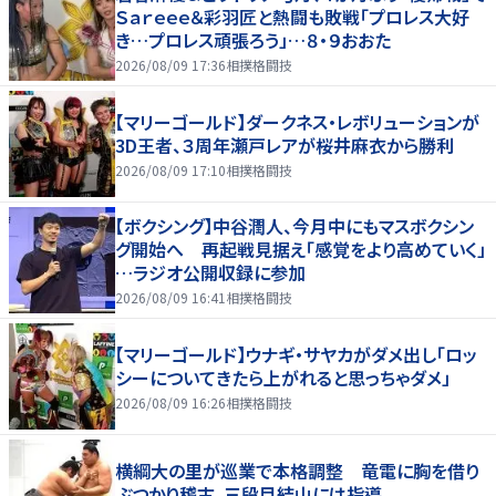
Ｓａｒｅｅｅ＆彩羽匠と熱闘も敗戦「プロレス大好
き…プロレス頑張ろう」…８・９おおた
2026/08/09 17:36
相撲格闘技
【マリーゴールド】ダークネス・レボリューションが
3D王者、３周年瀬戸レアが桜井麻衣から勝利
2026/08/09 17:10
相撲格闘技
【ボクシング】中谷潤人、今月中にもマスボクシン
グ開始へ 再起戦見据え「感覚をより高めていく」
…ラジオ公開収録に参加
2026/08/09 16:41
相撲格闘技
【マリーゴールド】ウナギ・サヤカがダメ出し「ロッ
シーについてきたら上がれると思っちゃダメ」
2026/08/09 16:26
相撲格闘技
横綱大の里が巡業で本格調整 竜電に胸を借り
ぶつかり稽古、三段目結山には指導