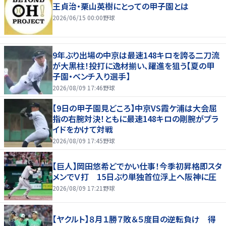
王貞治・栗山英樹にとっての甲子園とは
2026/06/15 00:00
野球
9年ぶり出場の中京は最速148キロを誇る二刀流
が大黒柱！投打に逸材揃い、躍進を狙う【夏の甲
子園・ベンチ入り選手】
2026/08/09 17:46
野球
【9日の甲子園見どころ】中京VS霞ケ浦は大会屈
指の右腕対決！ともに最速148キロの剛腕がプラ
イドをかけて対戦
2026/08/09 17:45
野球
【巨人】岡田悠希どでかい仕事！今季初昇格即スタ
メンでＶ打 15日ぶり単独首位浮上へ阪神に圧
2026/08/09 17:21
野球
【ヤクルト】８月１勝７敗＆５度目の逆転負け 得