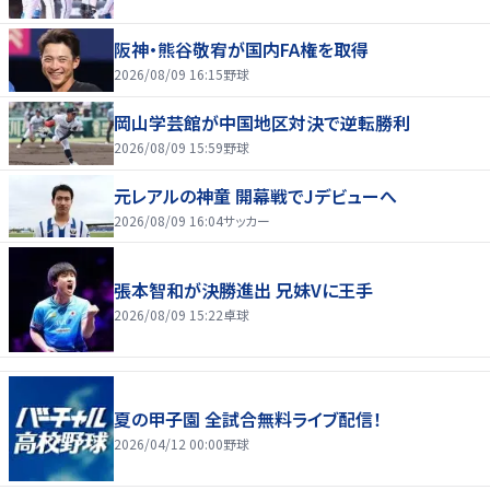
阪神・熊谷敬宥が国内FA権を取得
2026/08/09 16:15
野球
岡山学芸館が中国地区対決で逆転勝利
2026/08/09 15:59
野球
元レアルの神童 開幕戦でJデビューへ
2026/08/09 16:04
サッカー
張本智和が決勝進出 兄妹Vに王手
2026/08/09 15:22
卓球
夏の甲子園 全試合無料ライブ配信！
2026/04/12 00:00
野球