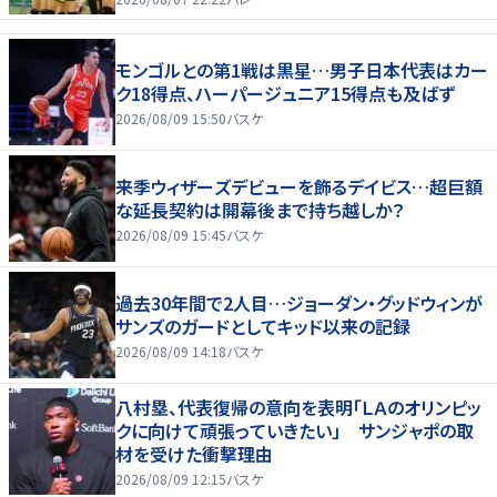
モンゴルとの第1戦は黒星…男子日本代表はカー
ク18得点、ハーパージュニア15得点も及ばず
2026/08/09 15:50
バスケ
来季ウィザーズデビューを飾るデイビス…超巨額
な延長契約は開幕後まで持ち越しか？
2026/08/09 15:45
バスケ
過去30年間で2人目…ジョーダン・グッドウィンが
サンズのガードとしてキッド以来の記録
2026/08/09 14:18
バスケ
八村塁、代表復帰の意向を表明「ＬＡのオリンピッ
クに向けて頑張っていきたい」 サンジャポの取
材を受けた衝撃理由
2026/08/09 12:15
バスケ