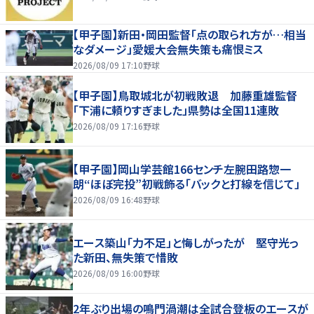
【甲子園】新田・岡田監督「点の取られ方が…相当
なダメージ」愛媛大会無失策も痛恨ミス
2026/08/09 17:10
野球
【甲子園】鳥取城北が初戦敗退 加藤重雄監督
「下浦に頼りすぎました」県勢は全国11連敗
2026/08/09 17:16
野球
【甲子園】岡山学芸館166センチ左腕田路惣一
朗“ほぼ完投”初戦飾る「バックと打線を信じて」
2026/08/09 16:48
野球
エース築山「力不足」と悔しがったが 堅守光っ
た新田、無失策で惜敗
2026/08/09 16:00
野球
2年ぶり出場の鳴門渦潮は全試合登板のエースが