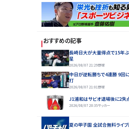
おすすめの記事
長崎日大が大量得点で15年ぶ
星
2026/08/07 21:29
野球
中日が逆転勝ちで4連勝 9回
打
2026/08/07 21:01
野球
J1浦和はサビオ退場後に2失
2026/08/07 20:35
サッカー
夏の甲子園 全試合無料ライブ