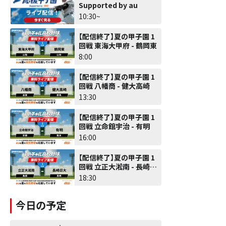
Supported by au
10:30~
【配信終了】夏の甲子園 1
回戦 東海大甲府 - 鶴岡東
8:00
【配信終了】夏の甲子園 1
回戦 八幡商 - 健大高崎
13:30
【配信終了】夏の甲子園 1
回戦 立命館宇治 - 有明
16:00
【配信終了】夏の甲子園 1
回戦 立正大淞南 - 長崎日
大
18:30
今日の予定