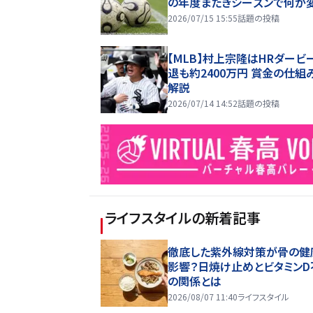
の年度またぎシーズンで何が
2026/07/15 15:55
話題の投稿
【MLB】村上宗隆はHRダービ
退も約2400万円 賞金の仕組
解説
2026/07/14 14:52
話題の投稿
ライフスタイル
の新着記事
徹底した紫外線対策が骨の健
影響？日焼け止めとビタミンD
の関係とは
2026/08/07 11:40
ライフスタイル