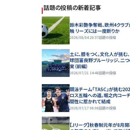
話題の投稿
の新着記事
鈴木彩艶争奪戦、欧州4クラブ
触 リーズには一度断りか
2026/08/04 20:37
話題の投稿
土に、膝をつく。文化人が挑む
球団――富良野ブルーリッジ、二
実（前編）
2026/07/21 14:48
話題の投稿
競泳チーム「TASC」が挑む20
ロス五輪への道。堀之内コー
間性に惹かれて結成
2026/07/17 06:06
話題の投稿
【Jリーグ】秋春制元年が8月開