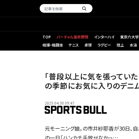
TOP
バーチャル高校野球
インターハイ
東京六大学
相撲・格闘技
テニス
卓球
ラグビー
陸上
水泳
「普段以上に気を張っていた
の季節にお気に入りのデニム
2025.04.30 09:47
元モーニング娘。の市井紗耶香が30日、自
の一日「ハンカチ手放せなかっ…