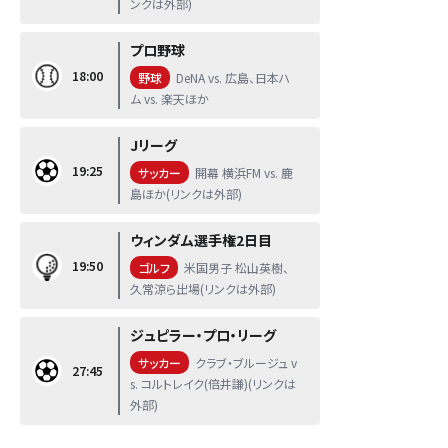
ンクは外部)
プロ野球
18:00
野球
DeNA vs. 広島、日本ハ
ム vs. 楽天ほか
Jリーグ
19:25
サッカー
開幕 横浜FM vs. 鹿
島ほか(リンクは外部)
ウィンダム選手権2日目
19:50
ゴルフ
米国男子 松山英樹、
久常涼ら出場(リンクは外部)
ジュピラー・プロ・リーグ
サッカー
クラブ・ブルージュ v
27:45
s. コルトレイク(倍井謙)(リンクは
外部)