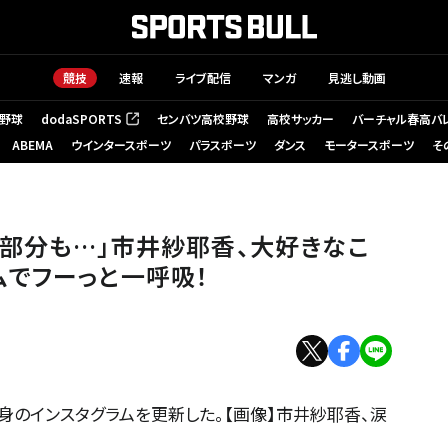
競技
速報
ライブ配信
マンガ
見逃し動画
野球
dodaSPORTS
センバツ高校野球
高校サッカー
バーチャル春高バ
（新しいタブで開く）
ABEMA
ウインタースポーツ
パラスポーツ
ダンス
モータースポーツ
そ
部分も…」市井紗耶香、大好きなこ
でフーっと一呼吸！
身のインスタグラムを更新した。【画像】市井紗耶香、涙