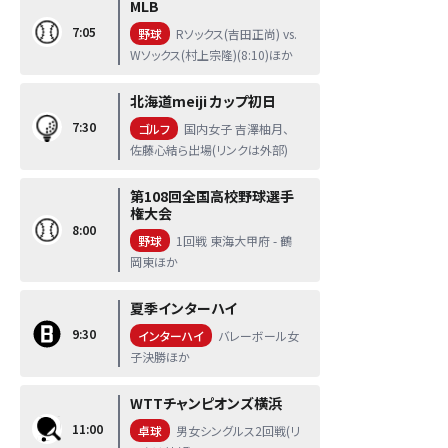
MLB
7:05
野球
Rソックス(吉田正尚) vs.
Wソックス(村上宗隆)(8:10)ほか
北海道meiji カップ初日
7:30
ゴルフ
国内女子 吉澤柚月、
佐藤心結ら出場(リンクは外部)
第108回全国高校野球選手
権大会
8:00
野球
1回戦 東海大甲府 - 鶴
岡東ほか
夏季インターハイ
9:30
インターハイ
バレーボール女
子決勝ほか
WTTチャンピオンズ横浜
11:00
卓球
男女シングルス2回戦(リ