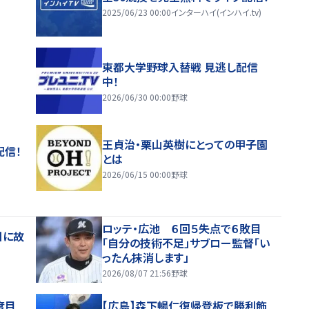
2025/06/23 00:00
インターハイ(インハイ.tv)
東都大学野球入替戦 見逃し配信
中！
2026/06/30 00:00
野球
王貞治・栗山英樹にとっての甲子園
配信！
とは
2026/06/15 00:00
野球
ロッテ・広池 ６回５失点で６敗目
日に故
「自分の技術不足」サブロー監督「い
ったん抹消します」
2026/08/07 21:56
野球
度目
【広島】森下暢仁復帰登板で勝利飾