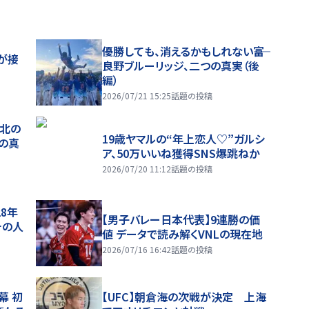
優勝しても、消えるかもしれない――富
が接
良野ブルーリッジ、二つの真実（後
編）
2026/07/21 15:25
話題の投稿
、北の
19歳ヤマルの“年上恋人♡”ガルシ
つの真
ア、50万いいね獲得SNS爆跳ねか
2026/07/20 11:12
話題の投稿
28年
【男子バレー日本代表】9連勝の価
チの人
値 データで読み解くVNLの現在地
2026/07/16 16:42
話題の投稿
幕 初
【UFC】朝倉海の次戦が決定 上海