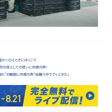
温かいひとときにほっこり
児の母としての想いに共感の声！
離れ”の瞬間に共感の声「桜舞う中でグッときた」