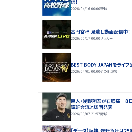
信！
2026/04/16 00:00
野球
高円宮杯 見逃し動画配信中！
2026/06/17 00:00
サッカー
BEST BODY JAPANをライブ
2026/04/01 00:00
その他競技
巨人・浅野翔吾が右膝痛 ８
障班合流と球団発表
2026/08/07 21:57
野球
【データ】阪神、逆転負けは25