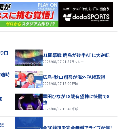
り白
J1開幕戦 鹿島が後半ATに大逆転
2026/08/07 21:37
サッカー
に適時
広島・秋山翔吾が海外FA権取得
2026/08/07 19:00
野球
早田ひなが18歳有望株に快勝で8
点
強
2026/08/07 19:48
卓球
配
全30競技を完全無料でライブ配信！