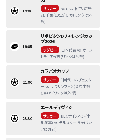
サッカー
福岡 vs. 神戸、広島
19:00
vs. 千葉(19:15)ほか(リンクは外
部)
リポビタンDチャレンジカッ
プ2026
19:05
ラグビー
日本代表 vs. オース
トラリア代表(リンクは外部)
カラバオカップ
サッカー
1回戦 コルチェスタ
21:00
ー vs. サウサンプトン(菅原由勢
ら)ほか(リンクは外部)
エールディヴィジ
サッカー
NECナイメヘン(小
23:30
川航基) vs. テルスターほか(リン
クは外部)