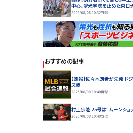
中心、聖光学院を止めた東日
平・右腕エースに挑む
2026/08/08 10:32
野球
おすすめの記事
【速報】佐々木朗希が先発 ド
ス戦
2026/08/08 10:40
野球
村上宗隆 25号は“ムーンショッ
2026/08/08 10:48
野球