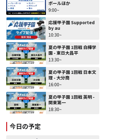
ボールほか
9:00~
応援甲子園 Supported
by au
10:30~
夏の甲子園 1回戦 白樺学
園 - 東日大昌平
13:30~
夏の甲子園 1回戦 日本文
理 - 大分商
16:00~
夏の甲子園 1回戦 英明 -
関東第一
18:30~
今日の予定