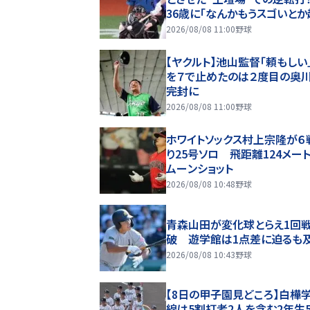
36歳に「なんかもうスゴいとか
ておかしいわ」「代打の神様っ
2026/08/08 11:00
野球
ルじゃねーぞ」
【ヤクルト】池山監督「頼もしい
を７で止めたのは２度目の奥
完封に
2026/08/08 11:00
野球
ホワイトソックス村上宗隆が６
り25号ソロ 飛距離124メー
ムーンショット
2026/08/08 10:48
野球
青森山田が変化球とらえ1回
破 遊学館は1点差に迫るも
2026/08/08 10:43
野球
【8日の甲子園見どころ】白樺
線は5割打者2人を含む2年生