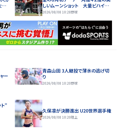
大昌
しいムーンショット 大量ビハイン
ドのチームを鼓舞する一撃
2026/08/08 10:28
野球
青森山田 3人継投で薄氷の逃げ切
ジャー
り
2026/08/08 10:20
野球
ト”
久保凛が決勝進出 U20世界選手権
2026/08/08 10:20
陸上