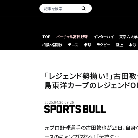
TOP
バーチャル高校野球
インターハイ
東京六大学
相撲・格闘技
テニス
卓球
ラグビー
陸上
水泳
「レジェンド勢揃い！」古田敦
島東洋カープのレジェンドO
2025.04.30 09:26
元プロ野球選手の古田敦也が29日、自身の
ースのキャンプ取材へ！「伝統の…