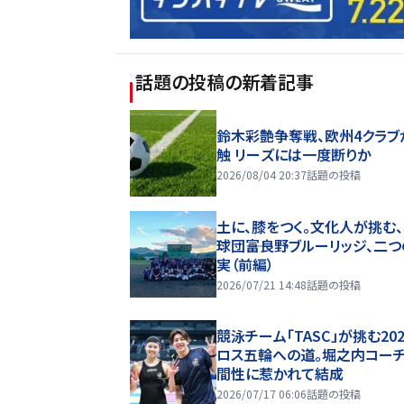
話題の投稿
の新着記事
鈴木彩艶争奪戦、欧州4クラブ
触 リーズには一度断りか
2026/08/04 20:37
話題の投稿
土に、膝をつく。文化人が挑む
球団――富良野ブルーリッジ、二
実（前編）
2026/07/21 14:48
話題の投稿
競泳チーム「TASC」が挑む20
ロス五輪への道。堀之内コー
間性に惹かれて結成
2026/07/17 06:06
話題の投稿