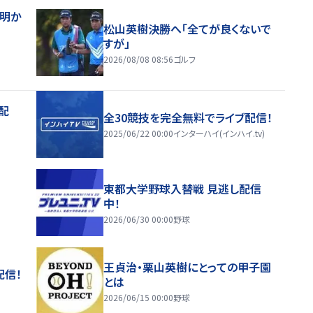
督明か
松山英樹決勝へ「全てが良くないで
すが」
2026/08/08 08:56
ゴルフ
配
全30競技を完全無料でライブ配信！
2025/06/22 00:00
インターハイ(インハイ.tv)
東都大学野球入替戦 見逃し配信
中！
2026/06/30 00:00
野球
王貞治・栗山英樹にとっての甲子園
配信！
とは
2026/06/15 00:00
野球