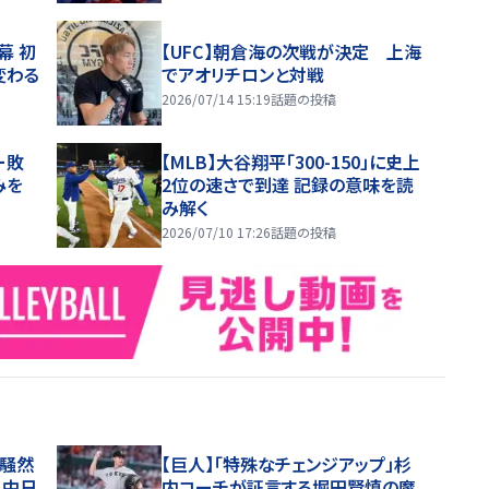
幕 初
【UFC】朝倉海の次戦が決定 上海
変わる
でアオリチロンと対戦
2026/07/14 15:19
話題の投稿
ー敗
【MLB】大谷翔平「300-150」に史上
みを
2位の速さで到達 記録の意味を読
み解く
2026/07/10 17:26
話題の投稿
を騒然
【巨人】「特殊なチェンジアップ」杉
！中日
内コーチが証言する堀田賢慎の魔