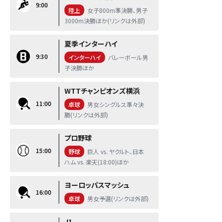
9:00
陸上
女子800m準決勝、男子
3000m決勝ほか(リンクは外部)
夏季インターハイ
9:30
インターハイ
バレーボール男
子決勝ほか
WTTチャンピオンズ横浜
11:00
卓球
男女シングルス準々決
勝(リンクは外部)
プロ野球
15:00
野球
巨人 vs. ヤクルト、日本
ハム vs. 楽天(18:00)ほか
ヨーロッパスマッシュ
16:00
卓球
男女予選(リンクは外部)
J1