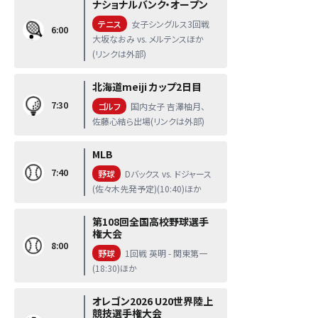
ナショナルバンク・オープン
テニス
女子シングルス3回戦
6:00
大坂なおみ vs. メルテンスほか
(リンクは外部)
北海道meiji カップ2日目
7:30
ゴルフ
国内女子 吉澤柚月、
佐藤心結ら出場(リンクは外部)
MLB
7:40
野球
Dバックス vs. ドジャース
(佐々木先発予定)(10:40)ほか
第108回全国高校野球選手
権大会
8:00
野球
1回戦 英明 - 関東第一
(18:30)ほか
オレゴン2026 U20世界陸上
競技選手権大会