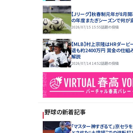
【Jリーグ】秋春制元年が8月開
の年度またぎシーズンで何が
2026/07/15 15:55
話題の投稿
【MLB】村上宗隆はHRダービ
退も約2400万円 賞金の仕組
解説
2026/07/14 14:52
話題の投稿
野球
の新着記事
「マスター神すぎるて」京セラ
とさせた“土壇場”での逆転打