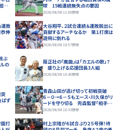
超え
球 15戦連続無失点の要因
てレベ
2026/08/08 11:00
野球
」連敗
大谷翔平、２試合連続＆連敗脱出に
川恭伸
貢献するアーチなるか 第１打席は
遊飛に倒れる
2026/08/08 10:57
野球
戦ぶ
履正社の「魔曲」は「カエルの歌」？
トルの
盛り上げる応援団長3人組
2026/08/08 10:45
野球
青森山田が逃げ切って初戦突破
戦突
６－０→６－５もエース・川久保がリ
及ばず
ードを守り切る 兜森監督「相手の
方が７割くらいよかった」選手も丁寧
2026/08/08 10:33
野球
に遊学館ベンチへ一礼
学園打
村上宗隆が６試合ぶり２５号弾！待
5人が
望の８月初アーチ 角度４２度の美