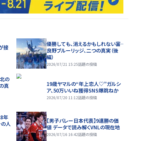
優勝しても、消えるかもしれない――富
が接
良野ブルーリッジ、二つの真実（後
編）
2026/07/21 15:25
話題の投稿
、北の
19歳ヤマルの“年上恋人♡”ガルシ
つの真
ア、50万いいね獲得SNS爆跳ねか
2026/07/20 11:12
話題の投稿
28年
【男子バレー日本代表】9連勝の価
チの人
値 データで読み解くVNLの現在地
2026/07/16 16:42
話題の投稿