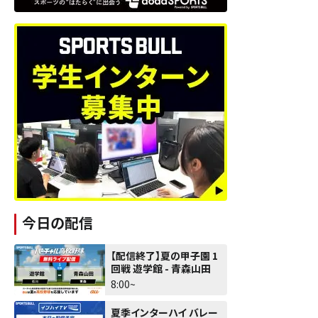
今日の配信
【配信終了】夏の甲子園 1
回戦 遊学館 - 青森山田
8:00~
夏季インターハイ バレー