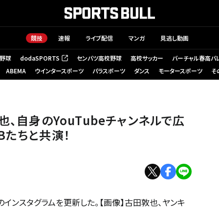
競技
速報
ライブ配信
マンガ
見逃し動画
野球
dodaSPORTS
センバツ高校野球
高校サッカー
バーチャル春高バ
（新しいタブで開く）
ABEMA
ウインタースポーツ
パラスポーツ
ダンス
モータースポーツ
そ
也、自身のYouTubeチャンネルで広
Bたちと共演！
インスタグラムを更新した。【画像】古田敦也、ヤンキ