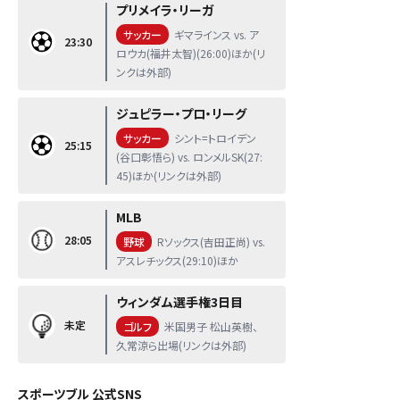
プリメイラ・リーガ
サッカー
ギマラインス vs. ア
23:30
ロウカ(福井太智)(26:00)ほか(リ
ンクは外部)
ジュピラー・プロ・リーグ
サッカー
シント=トロイデン
25:15
(谷口彰悟ら) vs. ロンメルSK(27:
45)ほか(リンクは外部)
MLB
28:05
野球
Rソックス(吉田正尚) vs.
アスレチックス(29:10)ほか
ウィンダム選手権3日目
未定
ゴルフ
米国男子 松山英樹、
久常涼ら出場(リンクは外部)
スポーツブル 公式SNS