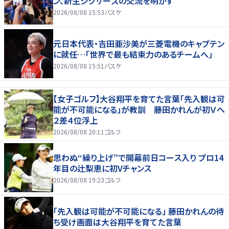
ン、新生シクサーズの交流を明かす
2026/08/08 15:53
バスケ
元日本代表・吉田亜沙美が三菱電機のキャプテン
に就任…「世界で最も結束力のあるチームへ」
2026/08/08 15:51
バスケ
【女子ゴルフ】大谷翔平を育てた言葉「先入観は可
能が不可能になる」が教訓 藤田かれんが初Ｖへ
２差４位浮上
2026/08/08 20:11
ゴルフ
思わぬ“繰り上げ”で開幕前日コース入り プロ14
年目の辻梨恵に初Vチャンス
2026/08/08 19:23
ゴルフ
「先入観は可能が不可能になる」 藤田かれんの待
ち受け画面は大谷翔平を育てた言葉