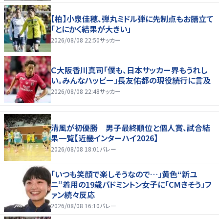
【柏】小泉佳穂、弾丸ミドル弾に先制点もお膳立て
「とにかく結果が大きい」
2026/08/08 22:50
サッカー
Ｃ大阪香川真司「僕も、日本サッカー界もうれし
い。みんなハッピー」長友佑都の現役続行に言及
2026/08/08 22:48
サッカー
清風が初優勝 男子最終順位と個人賞、試合結
果一覧【近畿インターハイ2026】
2026/08/08 18:01
バレー
「いつも笑顔で楽しそうなので…」黄色“新ユ
ニ”着用の19歳バドミントン女子に「CMきそう」フ
ァン続々反応
2026/08/08 16:10
バレー