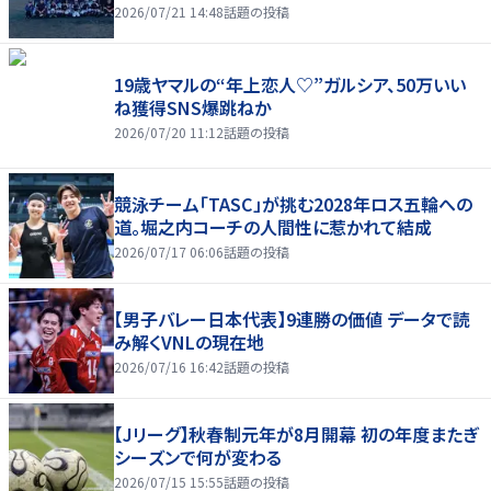
2026/07/21 14:48
話題の投稿
19歳ヤマルの“年上恋人♡”ガルシア、50万いい
ね獲得SNS爆跳ねか
2026/07/20 11:12
話題の投稿
競泳チーム「TASC」が挑む2028年ロス五輪への
道。堀之内コーチの人間性に惹かれて結成
2026/07/17 06:06
話題の投稿
【男子バレー日本代表】9連勝の価値 データで読
み解くVNLの現在地
2026/07/16 16:42
話題の投稿
【Jリーグ】秋春制元年が8月開幕 初の年度またぎ
シーズンで何が変わる
2026/07/15 15:55
話題の投稿