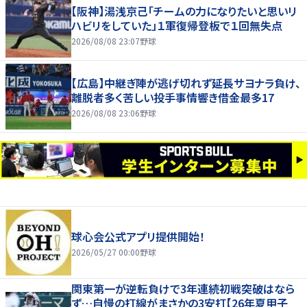
【阪神】湯浅京己「チームの力になりたいと思いリ
ハビリをしていた」１軍復帰登板で１回無失点
2026/08/08 23:07
野球
【広島】中継ぎ陣が逃げ切れず延長サヨナラ負け、
離脱者多く苦しい投手事情響き借金最多17
2026/08/08 23:06
野球
球心会公式アプリ提供開始！
2026/05/27 00:00
野球
関東第一が逆転負けで3年連続初戦突破はなら
ず…自慢の打線がまさかの3安打【26年夏甲子