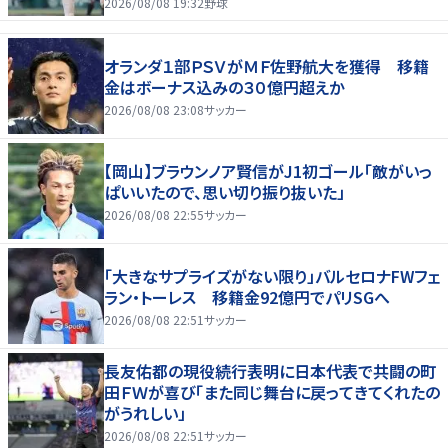
2026/08/08 19:32
野球
オランダ１部ＰＳＶがＭＦ佐野航大を獲得 移籍
金はボーナス込みの３０億円超えか
2026/08/08 23:08
サッカー
【岡山】ブラウンノア賢信がJ1初ゴール「敵がいっ
ぱいいたので、思い切り振り抜いた」
2026/08/08 22:55
サッカー
「大きなサプライズがない限り」バルセロナFWフェ
ラン・トーレス 移籍金92億円でパリSGへ
2026/08/08 22:51
サッカー
長友佑都の現役続行表明に日本代表で共闘の町
田ＦＷが喜び「また同じ舞台に戻ってきてくれたの
がうれしい」
2026/08/08 22:51
サッカー