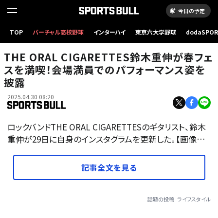
今日の予定
TOP
バーチャル高校野球
インターハイ
東京六大学野球
dodaSPO
（新しいタブ
THE ORAL CIGARETTES鈴木重伸が春フェ
スを満喫！会場満員でのパフォーマンス姿を
披露
2025.04.30 08:20
ロックバンドTHE ORAL CIGARETTESのギタリスト、鈴木
重伸が29日に自身のインスタグラムを更新した。【画像…
記事全文を見る
話題の投稿
ライフスタイル