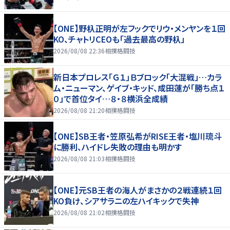
【ONE】野杁正明が左フックでリウ・メンヤンを１回
KO、チャトリCEOも「過去最高の野杁」
2026/08/08 22:36
相撲格闘技
新日本プロレス「Ｇ１」Ｂブロック「大混戦」…カラ
ム・ニューマン、ゲイブ・キッド、成田蓮が「勝ち点１
０」で首位タイ…８・８横浜全成績
2026/08/08 21:20
相撲格闘技
【ONE】SB王者・笠原弘希がRISE王者・塩川琉斗
に勝利、ハイドレ失敗の理由も明かす
2026/08/08 21:03
相撲格闘技
【ONE】元SB王者の海人がまさかの２戦連続１回
KO負け、シアサラニの左ハイキックで失神
2026/08/08 21:02
相撲格闘技