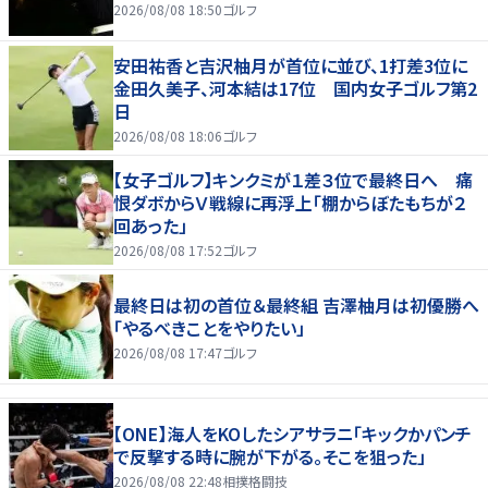
2026/08/08 18:50
ゴルフ
安田祐香と吉沢柚月が首位に並び、1打差3位に
金田久美子、河本結は17位 国内女子ゴルフ第2
日
2026/08/08 18:06
ゴルフ
【女子ゴルフ】キンクミが１差３位で最終日へ 痛
恨ダボからＶ戦線に再浮上「棚からぼたもちが２
回あった」
2026/08/08 17:52
ゴルフ
最終日は初の首位＆最終組 吉澤柚月は初優勝へ
「やるべきことをやりたい」
2026/08/08 17:47
ゴルフ
【ONE】海人をKOしたシアサラニ「キックかパンチ
で反撃する時に腕が下がる。そこを狙った」
2026/08/08 22:48
相撲格闘技