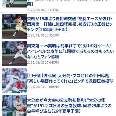
園】
2026/08/08 20:37
野球
英明が15年ぶり夏初戦突破！左腕エースが強打・
関東第一打線に無四球完投、被安打3の圧巻ピッ
チング【26年夏甲子園】
2026/08/08 20:35
野球
関東第一vs英明は前半終了で1対1の好ゲーム！
ハイレベルな攻防に「1回戦で当たるのはもったい
ない」とファン感嘆
2026/08/08 20:04
野球
【甲子園】強心臓！大分商・プロ注目の平田玲翔
「楽しい場面作ってくれた」ピンチで救援圧巻投球
2026/06/23 00:00
野球
大分商が今大会の公立勢初勝利！"大分の怪
腕"が151キロ計測の圧巻投球、同校29年ぶりの
白星呼び込む【26年夏甲子園】