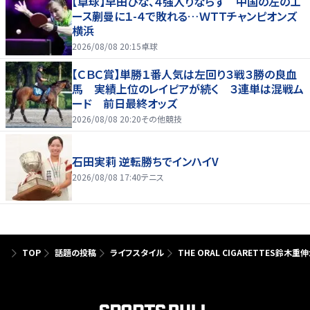
【卓球】早田ひな、４強入りならず 中国の左のエ
ース蒯曼に１-４で敗れる…ＷＴＴチャンピオンズ
横浜
2026/08/08 20:15
卓球
【ＣＢＣ賞】単勝１番人気は左回り３戦３勝の良血
馬 実績上位のレイピアが続く ３連単は混戦ム
ード 前日最終オッズ
2026/08/08 20:20
その他競技
石田実莉 逆転勝ちでインハイV
2026/08/08 17:40
テニス
TOP
話題の投稿
ライフスタイル
THE ORAL CIGARETTES