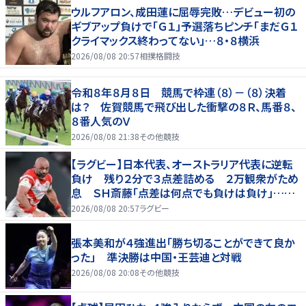
ウルフアロン、成田蓮に屈辱完敗…デビュー初の
ギブアップ負けで「Ｇ１」予選落ちピンチ「まだＧ１
クライマックス終わってない」…８・８横浜
2026/08/08 20:57
相撲格闘技
令和８年８月８日 競馬で枠連（８）－（８）決着
は？ 佐賀競馬で飛び出した衝撃の８Ｒ、馬番８、
８番人気のＶ
2026/08/08 21:38
その他競技
【ラグビー】日本代表、オーストラリア代表に逆転
負け 残り２分で３点差詰める ２万観衆がため
息 ＳＨ斎藤「点差は何点でも負けは負け」…前
半にＳＯ伊藤龍が先制トライ、３２ー３５で惜敗
2026/08/08 20:57
ラグビー
張本美和が４強進出「勝ち切ることができて良か
った」 準決勝は中国・王芸迪と対戦
2026/08/08 20:08
その他競技