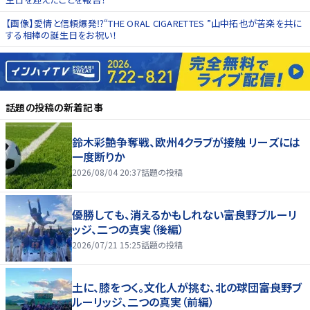
【画像】愛情と信頼爆発⁉“THE ORAL CIGARETTES ”山中拓也が苦楽を共に
する相棒の誕生日をお祝い！
話題の投稿
の新着記事
鈴木彩艶争奪戦、欧州4クラブが接触 リーズには
一度断りか
2026/08/04 20:37
話題の投稿
優勝しても、消えるかもしれない――富良野ブルーリ
ッジ、二つの真実（後編）
2026/07/21 15:25
話題の投稿
土に、膝をつく。文化人が挑む、北の球団――富良野ブ
ルーリッジ、二つの真実（前編）