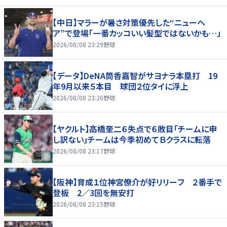
【中日】マラーが暑さ対策優先した“ニューヘ
ア”で登場「一番カッコいい髪型ではないかも…」
2026/08/08 23:29
野球
【データ】DeNA筒香嘉智がサヨナラ本塁打 19
年9月以来５本目 球団２位タイに浮上
2026/08/08 23:26
野球
【ヤクルト】高橋奎二６失点で６敗目「チームに申
し訳ない」チームは今季初めてＢクラスに転落
2026/08/08 23:17
野球
【阪神】育成１位神宮僚介が好リリーフ ２番手で
登板 2／3回を無安打
2026/08/08 23:15
野球