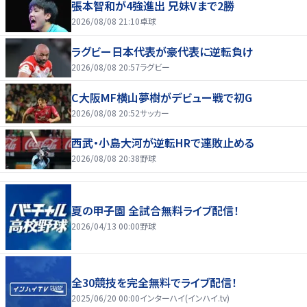
張本智和が4強進出 兄妹Vまで2勝
2026/08/08 21:10
卓球
ラグビー日本代表が豪代表に逆転負け
2026/08/08 20:57
ラグビー
C大阪MF横山夢樹がデビュー戦で初G
2026/08/08 20:52
サッカー
西武・小島大河が逆転HRで連敗止める
2026/08/08 20:38
野球
夏の甲子園 全試合無料ライブ配信！
2026/04/13 00:00
野球
全30競技を完全無料でライブ配信！
2025/06/20 00:00
インターハイ(インハイ.tv)