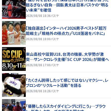
揺るぎない自負…田臥勇太は日本バスケの“明る
い未来”を確信
2026/08/08 18:36
バスケ
【独自選出】インターハイ2026男子ベスト5「超万
能戦士」「規格外の得点力」「U18落選をバネに」
2026/08/08 18:00
バスケ
東山高校や滋賀U18、台湾の強豪、大学勢が激
突…サン・クロレラ主催『SC CUP 2026』が開催へ
2026/08/08 17:00
バスケ
「たくさん説得したって感じではない」マクシー、レ
ブロンの“リクルート活動”を語る
2026/08/08 16:28
バスケ
「優勝したらスカイダイビングに行こう」…ブラウ