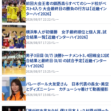
前回大会王者の鎮西高らすべてのシード校がベ
スト4入り 大会最終日の勝負の行方は【近畿イン
ターハイ2026】
2026/08/07 22:22
バレー
横浜隼人が初優勝 女子最終順位と個人賞、試
合結果一覧【近畿インターハイ2026】
2026/08/07 17:23
バレー
男子3日目（8/7）決勝トーナメント3、4回戦全12試
合結果と最終日（8/8）の試合予定【近畿インター
ハイ2026】
2026/08/07 15:25
バレー
バレーボール大友愛さん 日本代表の長女・美空
とディズニーシー カチューシャ着けて動画撮影
2026/08/07 15:08
バレー
「誰が何を言おうが、僕は日本人」八村塁が語った