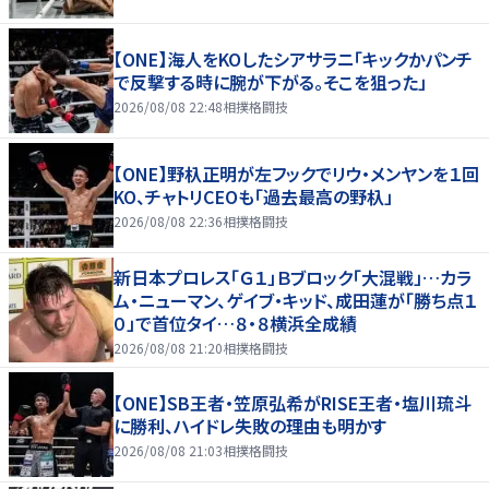
【ONE】海人をKOしたシアサラニ「キックかパンチ
で反撃する時に腕が下がる。そこを狙った」
2026/08/08 22:48
相撲格闘技
【ONE】野杁正明が左フックでリウ・メンヤンを１回
KO、チャトリCEOも「過去最高の野杁」
2026/08/08 22:36
相撲格闘技
新日本プロレス「Ｇ１」Ｂブロック「大混戦」…カラ
ム・ニューマン、ゲイブ・キッド、成田蓮が「勝ち点１
０」で首位タイ…８・８横浜全成績
2026/08/08 21:20
相撲格闘技
【ONE】SB王者・笠原弘希がRISE王者・塩川琉斗
に勝利、ハイドレ失敗の理由も明かす
2026/08/08 21:03
相撲格闘技