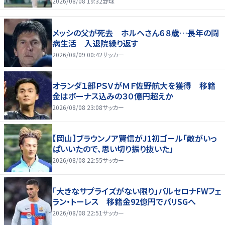
2026/08/08 19:32
野球
メッシの父が死去 ホルヘさん６８歳…長年の闘
病生活 入退院繰り返す
2026/08/09 00:42
サッカー
オランダ１部ＰＳＶがＭＦ佐野航大を獲得 移籍
金はボーナス込みの３０億円超えか
2026/08/08 23:08
サッカー
【岡山】ブラウンノア賢信がJ1初ゴール「敵がいっ
ぱいいたので、思い切り振り抜いた」
2026/08/08 22:55
サッカー
「大きなサプライズがない限り」バルセロナFWフェ
ラン・トーレス 移籍金92億円でパリSGへ
2026/08/08 22:51
サッカー