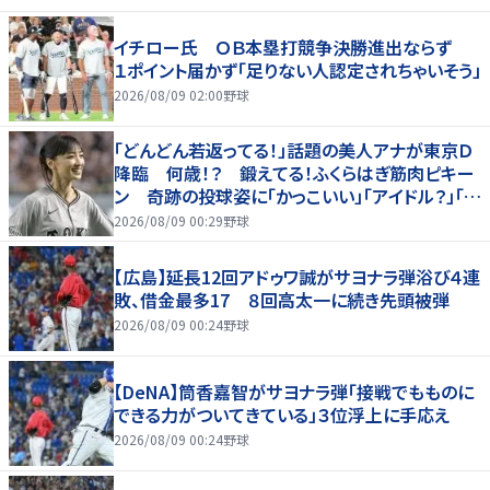
イチロー氏 ＯＢ本塁打競争決勝進出ならず
１ポイント届かず「足りない人認定されちゃいそう」
2026/08/09 02:00
野球
「どんどん若返ってる！」話題の美人アナが東京Ｄ
降臨 何歳！？ 鍛えてる！ふくらはぎ筋肉ピキー
ン 奇跡の投球姿に「かっこいい」「アイドル？」「女
神」
2026/08/09 00:29
野球
【広島】延長12回アドゥワ誠がサヨナラ弾浴び４連
敗、借金最多17 ８回高太一に続き先頭被弾
2026/08/09 00:24
野球
【DeNA】筒香嘉智がサヨナラ弾「接戦でもものに
できる力がついてきている」３位浮上に手応え
2026/08/09 00:24
野球