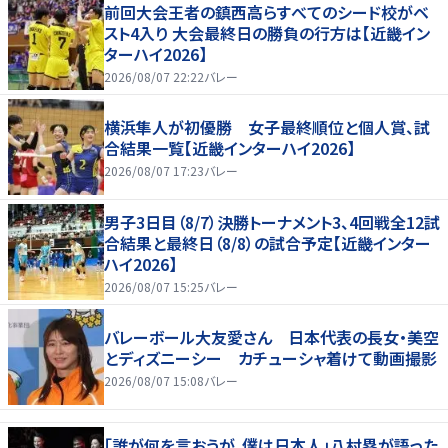
前回大会王者の鎮西高らすべてのシード校がベ
スト4入り 大会最終日の勝負の行方は【近畿イン
ターハイ2026】
2026/08/07 22:22
バレー
横浜隼人が初優勝 女子最終順位と個人賞、試
合結果一覧【近畿インターハイ2026】
2026/08/07 17:23
バレー
男子3日目（8/7）決勝トーナメント3、4回戦全12試
合結果と最終日（8/8）の試合予定【近畿インター
ハイ2026】
2026/08/07 15:25
バレー
バレーボール大友愛さん 日本代表の長女・美空
とディズニーシー カチューシャ着けて動画撮影
2026/08/07 15:08
バレー
「誰が何を言おうが、僕は日本人」八村塁が語った