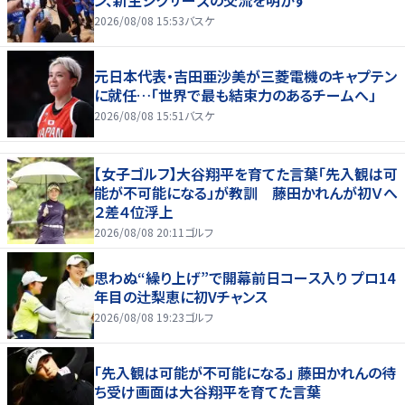
ン、新生シクサーズの交流を明かす
2026/08/08 15:53
バスケ
元日本代表・吉田亜沙美が三菱電機のキャプテン
に就任…「世界で最も結束力のあるチームへ」
2026/08/08 15:51
バスケ
【女子ゴルフ】大谷翔平を育てた言葉「先入観は可
能が不可能になる」が教訓 藤田かれんが初Ｖへ
２差４位浮上
2026/08/08 20:11
ゴルフ
思わぬ“繰り上げ”で開幕前日コース入り プロ14
年目の辻梨恵に初Vチャンス
2026/08/08 19:23
ゴルフ
「先入観は可能が不可能になる」 藤田かれんの待
ち受け画面は大谷翔平を育てた言葉