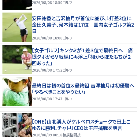
2026/08/08 18:50
ゴルフ
安田祐香と吉沢柚月が首位に並び、1打差3位に
金田久美子、河本結は17位 国内女子ゴルフ第2
日
2026/08/08 18:06
ゴルフ
【女子ゴルフ】キンクミが１差３位で最終日へ 痛
恨ダボからＶ戦線に再浮上「棚からぼたもちが２
回あった」
2026/08/08 17:52
ゴルフ
最終日は初の首位＆最終組 吉澤柚月は初優勝へ
「やるべきことをやりたい」
2026/08/08 17:47
ゴルフ
【ONE】山北渓人がケルベロスチョークで田上こ
ゆるに勝利、チャトリCEOは王座挑戦を明言
2026/08/09 00:18
相撲格闘技