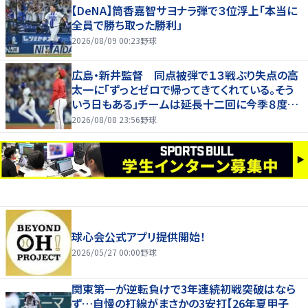
【DeNA】筒香嘉智サヨナラ弾で３位浮上「本当に
全員で勝ち取った勝利」
2026/08/09 00:23
野球
広島・新井監督 同点被弾で１３戦ぶり失点の高
太一に「ずっとゼロで帰ってきてくれている。そう
いう日もある」チームは延長十二回に今季８度目
サヨナラ負け
2026/08/08 23:56
野球
球心会公式アプリ提供開始！
2026/05/27 00:00
野球
関東第一が逆転負けで3年連続初戦突破はなら
ず…自慢の打線がまさかの3安打【26年夏甲子