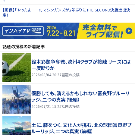
【画像】「やったよーー!!」マシンガンズが2年ぶりにTHE SECOND決勝進出決
定！
話題の投稿
の新着記事
鈴木彩艶争奪戦、欧州4クラブが接触 リーズには
一度断りか
2026/08/04 20:37
話題の投稿
優勝しても、消えるかもしれない――富良野ブルーリ
ッジ、二つの真実（後編）
2026/07/21 15:25
話題の投稿
土に、膝をつく。文化人が挑む、北の球団――富良野ブ
ルーリッジ、二つの真実（前編）