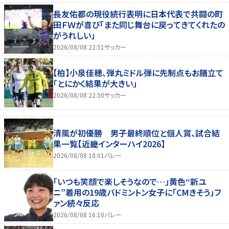
長友佑都の現役続行表明に日本代表で共闘の町
田ＦＷが喜び「また同じ舞台に戻ってきてくれたの
がうれしい」
2026/08/08 22:51
サッカー
【柏】小泉佳穂、弾丸ミドル弾に先制点もお膳立て
「とにかく結果が大きい」
2026/08/08 22:50
サッカー
清風が初優勝 男子最終順位と個人賞、試合結
果一覧【近畿インターハイ2026】
2026/08/08 18:01
バレー
「いつも笑顔で楽しそうなので…」黄色“新ユ
ニ”着用の19歳バドミントン女子に「CMきそう」フ
ァン続々反応
2026/08/08 16:10
バレー