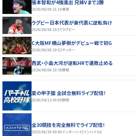
張本智和が4強進出 兄妹Vまで2勝
2026/08/08 21:10
卓球
ラグビー日本代表が豪代表に逆転負け
2026/08/08 20:57
ラグビー
C大阪MF横山夢樹がデビュー戦で初G
2026/08/08 20:52
サッカー
西武・小島大河が逆転HRで連敗止める
2026/08/08 20:38
野球
夏の甲子園 全試合無料ライブ配信！
2026/04/13 00:00
野球
全30競技を完全無料でライブ配信！
2025/06/20 00:00
インターハイ(インハイ.tv)