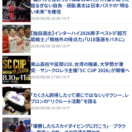
揺るぎない自負…田臥勇太は日本バスケの“明る
い未来”を確信
2026/08/08 18:36
バスケ
【独自選出】インターハイ2026男子ベスト5「超万
能戦士」「規格外の得点力」「U18落選をバネに」
2026/08/08 18:00
バスケ
東山高校や滋賀U18、台湾の強豪、大学勢が激
突…サン・クロレラ主催『SC CUP 2026』が開催へ
2026/08/08 17:00
バスケ
「たくさん説得したって感じではない」マクシー、レ
ブロンの“リクルート活動”を語る
2026/08/08 16:28
バスケ
「優勝したらスカイダイビングに行こう」…ブラウ