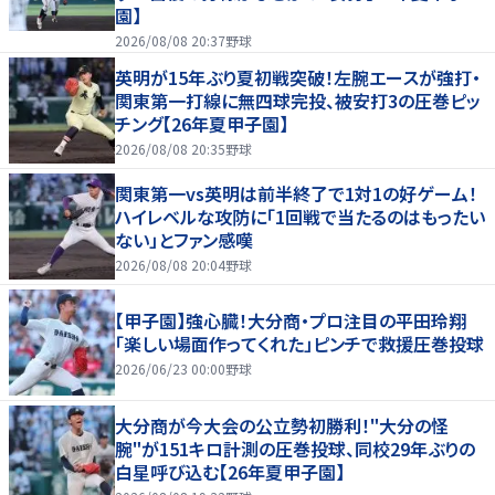
園】
2026/08/08 20:37
野球
英明が15年ぶり夏初戦突破！左腕エースが強打・
関東第一打線に無四球完投、被安打3の圧巻ピッ
チング【26年夏甲子園】
2026/08/08 20:35
野球
関東第一vs英明は前半終了で1対1の好ゲーム！
ハイレベルな攻防に「1回戦で当たるのはもったい
ない」とファン感嘆
2026/08/08 20:04
野球
【甲子園】強心臓！大分商・プロ注目の平田玲翔
「楽しい場面作ってくれた」ピンチで救援圧巻投球
2026/06/23 00:00
野球
大分商が今大会の公立勢初勝利！"大分の怪
腕"が151キロ計測の圧巻投球、同校29年ぶりの
白星呼び込む【26年夏甲子園】