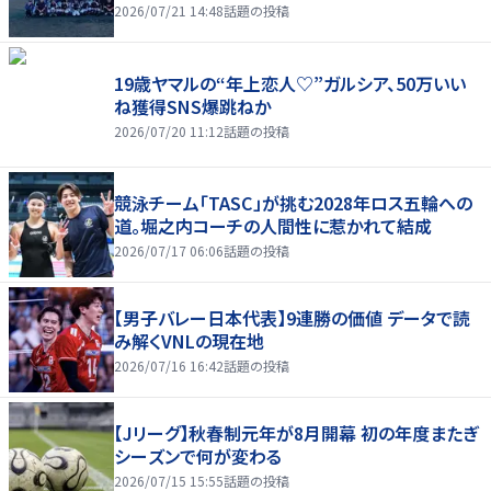
2026/07/21 14:48
話題の投稿
19歳ヤマルの“年上恋人♡”ガルシア、50万いい
ね獲得SNS爆跳ねか
2026/07/20 11:12
話題の投稿
競泳チーム「TASC」が挑む2028年ロス五輪への
道。堀之内コーチの人間性に惹かれて結成
2026/07/17 06:06
話題の投稿
【男子バレー日本代表】9連勝の価値 データで読
み解くVNLの現在地
2026/07/16 16:42
話題の投稿
【Jリーグ】秋春制元年が8月開幕 初の年度またぎ
シーズンで何が変わる
2026/07/15 15:55
話題の投稿