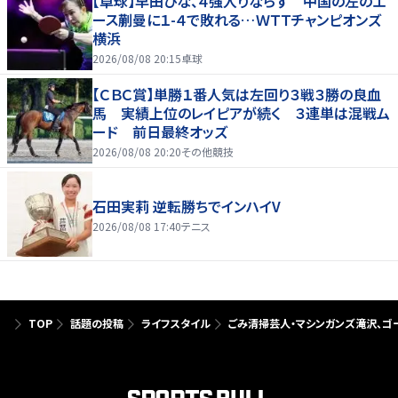
【卓球】早田ひな、４強入りならず 中国の左のエ
ース蒯曼に１-４で敗れる…ＷＴＴチャンピオンズ
横浜
2026/08/08 20:15
卓球
【ＣＢＣ賞】単勝１番人気は左回り３戦３勝の良血
馬 実績上位のレイピアが続く ３連単は混戦ム
ード 前日最終オッズ
2026/08/08 20:20
その他競技
石田実莉 逆転勝ちでインハイV
2026/08/08 17:40
テニス
TOP
話題の投稿
ライフスタイル
ごみ清掃芸人・マシンガンズ滝沢、ゴ