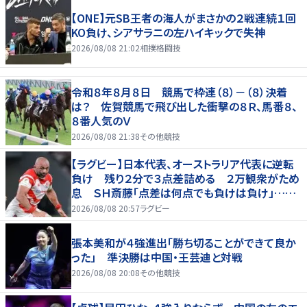
【ONE】元SB王者の海人がまさかの２戦連続１回
KO負け、シアサラニの左ハイキックで失神
2026/08/08 21:02
相撲格闘技
令和８年８月８日 競馬で枠連（８）－（８）決着
は？ 佐賀競馬で飛び出した衝撃の８Ｒ、馬番８、
８番人気のＶ
2026/08/08 21:38
その他競技
【ラグビー】日本代表、オーストラリア代表に逆転
負け 残り２分で３点差詰める ２万観衆がため
息 ＳＨ斎藤「点差は何点でも負けは負け」…前
半にＳＯ伊藤龍が先制トライ、３２ー３５で惜敗
2026/08/08 20:57
ラグビー
張本美和が４強進出「勝ち切ることができて良か
った」 準決勝は中国・王芸迪と対戦
2026/08/08 20:08
その他競技