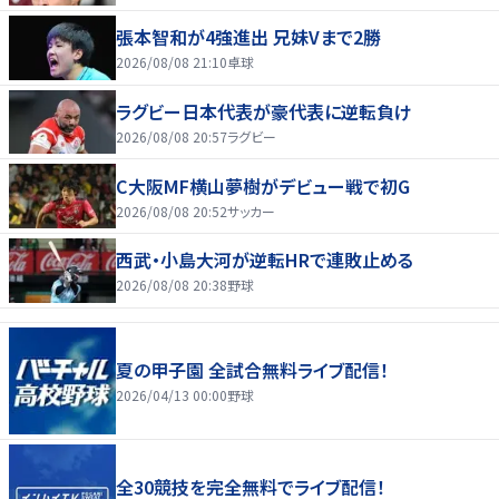
張本智和が4強進出 兄妹Vまで2勝
2026/08/08 21:10
卓球
ラグビー日本代表が豪代表に逆転負け
2026/08/08 20:57
ラグビー
C大阪MF横山夢樹がデビュー戦で初G
2026/08/08 20:52
サッカー
西武・小島大河が逆転HRで連敗止める
2026/08/08 20:38
野球
夏の甲子園 全試合無料ライブ配信！
2026/04/13 00:00
野球
全30競技を完全無料でライブ配信！