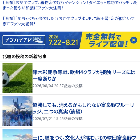
【画像】おかずクラブ、着物姿で超ハイテンション！ダイエット成功でバッチリ決
まった艶やか和装にファン大注目！
【画像】「めちゃくちゃ楽でした！」おかずクラブゆいP、"島田髷"姿が似合いす
ぎてファン大絶賛！
話題の投稿
の新着記事
鈴木彩艶争奪戦、欧州4クラブが接触 リーズには
一度断りか
2026/08/04 20:37
話題の投稿
優勝しても、消えるかもしれない――富良野ブルーリ
ッジ、二つの真実（後編）
2026/07/21 15:25
話題の投稿
土に、膝をつく。文化人が挑む、北の球団――富良野ブ