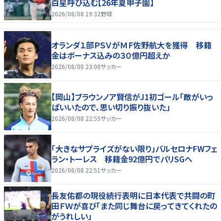
白星呼び込む【26年夏甲子園】
2026/08/08 19:32
野球
オランダ１部ＰＳＶがＭＦ佐野航大を獲得 移籍
金はボーナス込みの３０億円超えか
2026/08/08 23:08
サッカー
【岡山】ブラウンノア賢信がJ1初ゴール「敵がいっ
ぱいいたので、思い切り振り抜いた」
2026/08/08 22:55
サッカー
「大きなサプライズがない限り」バルセロナFWフェ
ラン・トーレス 移籍金92億円でパリSGへ
2026/08/08 22:51
サッカー
長友佑都の現役続行表明に日本代表で共闘の町
田ＦＷが喜び「また同じ舞台に戻ってきてくれたの
がうれしい」