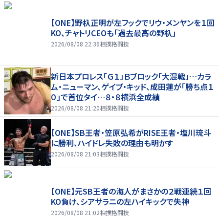
【ONE】野杁正明が左フックでリウ・メンヤンを１回
KO、チャトリCEOも「過去最高の野杁」
2026/08/08 22:36
相撲格闘技
新日本プロレス「Ｇ１」Ｂブロック「大混戦」…カラ
ム・ニューマン、ゲイブ・キッド、成田蓮が「勝ち点１
０」で首位タイ…８・８横浜全成績
2026/08/08 21:20
相撲格闘技
【ONE】SB王者・笠原弘希がRISE王者・塩川琉斗
に勝利、ハイドレ失敗の理由も明かす
2026/08/08 21:03
相撲格闘技
【ONE】元SB王者の海人がまさかの２戦連続１回
KO負け、シアサラニの左ハイキックで失神
2026/08/08 21:02
相撲格闘技