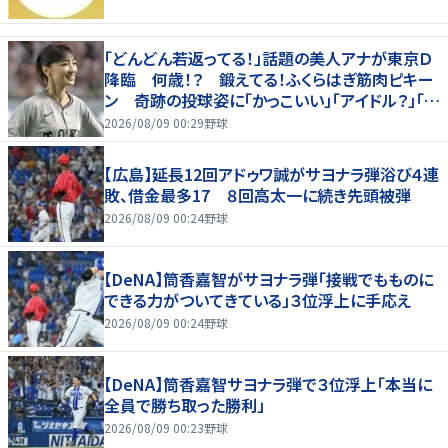
「どんどん若返ってる！」話題の美人アナが東京Ｄ
降臨 何歳！？ 鍛えてる！ふくらはぎ筋肉ピキー
ン 奇跡の投球姿に「かっこいい」「アイドル？」「女
神」
2026/08/09 00:29
野球
【広島】延長12回アドゥワ誠がサヨナラ弾浴び４連
敗、借金最多17 ８回高太一に続き先頭被弾
2026/08/09 00:24
野球
【DeNA】筒香嘉智がサヨナラ弾「接戦でもものに
できる力がついてきている」３位浮上に手応え
2026/08/09 00:24
野球
【DeNA】筒香嘉智サヨナラ弾で３位浮上「本当に
全員で勝ち取った勝利」
2026/08/09 00:23
野球