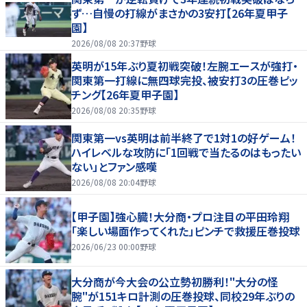
ず…自慢の打線がまさかの3安打【26年夏甲子
園】
2026/08/08 20:37
野球
英明が15年ぶり夏初戦突破！左腕エースが強打・
関東第一打線に無四球完投、被安打3の圧巻ピッ
チング【26年夏甲子園】
2026/08/08 20:35
野球
関東第一vs英明は前半終了で1対1の好ゲーム！
ハイレベルな攻防に「1回戦で当たるのはもったい
ない」とファン感嘆
2026/08/08 20:04
野球
【甲子園】強心臓！大分商・プロ注目の平田玲翔
「楽しい場面作ってくれた」ピンチで救援圧巻投球
2026/06/23 00:00
野球
大分商が今大会の公立勢初勝利！"大分の怪
腕"が151キロ計測の圧巻投球、同校29年ぶりの