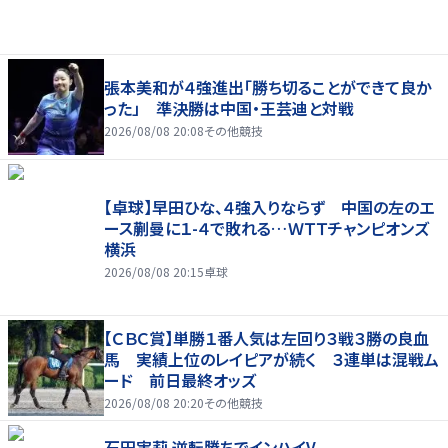
張本美和が４強進出「勝ち切ることができて良か
った」 準決勝は中国・王芸迪と対戦
2026/08/08 20:08
その他競技
【卓球】早田ひな、４強入りならず 中国の左のエ
ース蒯曼に１-４で敗れる…ＷＴＴチャンピオンズ
横浜
2026/08/08 20:15
卓球
【ＣＢＣ賞】単勝１番人気は左回り３戦３勝の良血
馬 実績上位のレイピアが続く ３連単は混戦ム
ード 前日最終オッズ
2026/08/08 20:20
その他競技
石田実莉 逆転勝ちでインハイV