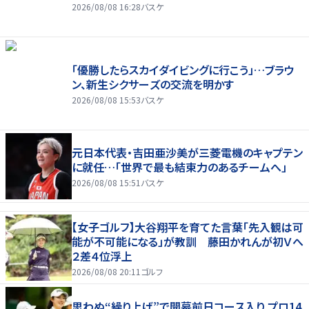
2026/08/08 16:28
バスケ
「優勝したらスカイダイビングに行こう」…ブラウ
ン、新生シクサーズの交流を明かす
2026/08/08 15:53
バスケ
元日本代表・吉田亜沙美が三菱電機のキャプテン
に就任…「世界で最も結束力のあるチームへ」
2026/08/08 15:51
バスケ
【女子ゴルフ】大谷翔平を育てた言葉「先入観は可
能が不可能になる」が教訓 藤田かれんが初Ｖへ
２差４位浮上
2026/08/08 20:11
ゴルフ
思わぬ“繰り上げ”で開幕前日コース入り プロ14