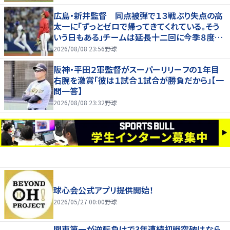
広島・新井監督 同点被弾で１３戦ぶり失点の高
太一に「ずっとゼロで帰ってきてくれている。そう
いう日もある」チームは延長十二回に今季８度目
サヨナラ負け
2026/08/08 23:56
野球
阪神・平田２軍監督がスーパーリリーフの１年目
右腕を激賞「彼は１試合１試合が勝負だから」【一
問一答】
2026/08/08 23:32
野球
球心会公式アプリ提供開始！
2026/05/27 00:00
野球
関東第一が逆転負けで3年連続初戦突破はなら