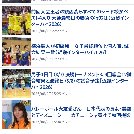
前回大会王者の鎮西高らすべてのシード校がベ
スト4入り 大会最終日の勝負の行方は【近畿イン
ターハイ2026】
2026/08/07 22:22
バレー
横浜隼人が初優勝 女子最終順位と個人賞、試
合結果一覧【近畿インターハイ2026】
2026/08/07 17:23
バレー
男子3日目（8/7）決勝トーナメント3、4回戦全12試
合結果と最終日（8/8）の試合予定【近畿インター
ハイ2026】
2026/08/07 15:25
バレー
バレーボール大友愛さん 日本代表の長女・美空
とディズニーシー カチューシャ着けて動画撮影
2026/08/07 15:08
バレー