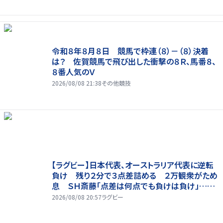
令和８年８月８日 競馬で枠連（８）－（８）決着
は？ 佐賀競馬で飛び出した衝撃の８Ｒ、馬番８、
８番人気のＶ
2026/08/08 21:38
その他競技
【ラグビー】日本代表、オーストラリア代表に逆転
負け 残り２分で３点差詰める ２万観衆がため
息 ＳＨ斎藤「点差は何点でも負けは負け」…前
半にＳＯ伊藤龍が先制トライ、３２ー３５で惜敗
2026/08/08 20:57
ラグビー