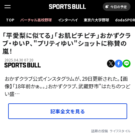
今日の予定
TOP
バーチャル高校野球
インターハイ
東京六大学野球
dodaSPO
（新しいタブ
「平愛梨に似てる」「お肌ピチピチ」おかずクラ
ブ・ゆいP、"プリティゆい"ショットに称賛の
嵐！
2025.04.30 07:20
おかずクラブ公式インスタグラムが、29日更新された。【画
像】「18年前かぁ。。」おかずクラブ、武蔵野市"はたちのつど
い盛…
記事全文を見る
話題の投稿
ライフスタイル