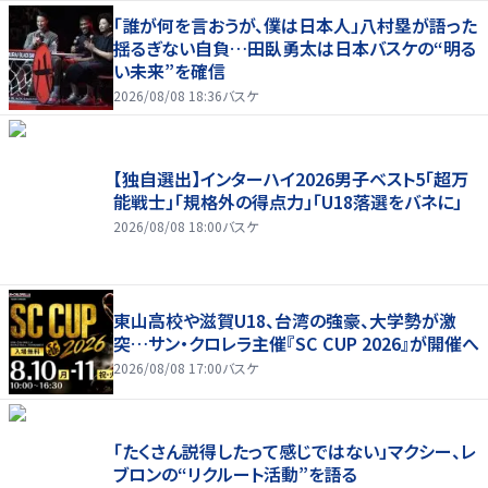
「誰が何を言おうが、僕は日本人」八村塁が語った
揺るぎない自負…田臥勇太は日本バスケの“明る
い未来”を確信
2026/08/08 18:36
バスケ
【独自選出】インターハイ2026男子ベスト5「超万
能戦士」「規格外の得点力」「U18落選をバネに」
2026/08/08 18:00
バスケ
東山高校や滋賀U18、台湾の強豪、大学勢が激
突…サン・クロレラ主催『SC CUP 2026』が開催へ
2026/08/08 17:00
バスケ
「たくさん説得したって感じではない」マクシー、レ
ブロンの“リクルート活動”を語る