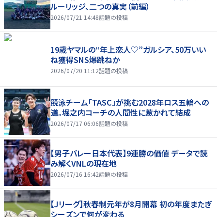
ルーリッジ、二つの真実（前編）
2026/07/21 14:48
話題の投稿
19歳ヤマルの“年上恋人♡”ガルシア、50万いい
ね獲得SNS爆跳ねか
2026/07/20 11:12
話題の投稿
競泳チーム「TASC」が挑む2028年ロス五輪への
道。堀之内コーチの人間性に惹かれて結成
2026/07/17 06:06
話題の投稿
【男子バレー日本代表】9連勝の価値 データで読
み解くVNLの現在地
2026/07/16 16:42
話題の投稿
【Jリーグ】秋春制元年が8月開幕 初の年度またぎ
シーズンで何が変わる