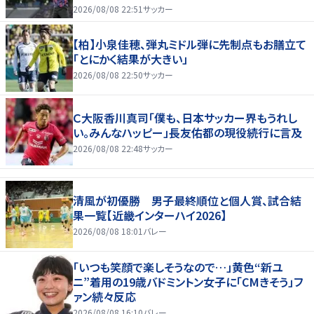
2026/08/08 22:51
サッカー
【柏】小泉佳穂、弾丸ミドル弾に先制点もお膳立て
「とにかく結果が大きい」
2026/08/08 22:50
サッカー
Ｃ大阪香川真司「僕も、日本サッカー界もうれし
い。みんなハッピー」長友佑都の現役続行に言及
2026/08/08 22:48
サッカー
清風が初優勝 男子最終順位と個人賞、試合結
果一覧【近畿インターハイ2026】
2026/08/08 18:01
バレー
「いつも笑顔で楽しそうなので…」黄色“新ユ
ニ”着用の19歳バドミントン女子に「CMきそう」フ
ァン続々反応
2026/08/08 16:10
バレー