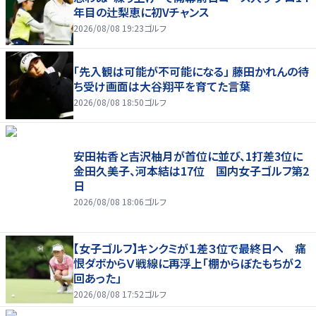
年目の辻梨恵に初Vチャンス
2026/08/08 19:23
ゴルフ
「先入観は可能が不可能になる」 藤田かれんの待
ち受け画面は大谷翔平を育てた言葉
2026/08/08 18:50
ゴルフ
安田祐香と吉沢柚月が首位に並び、1打差3位に
金田久美子、河本結は17位 国内女子ゴルフ第2
日
2026/08/08 18:06
ゴルフ
【女子ゴルフ】キンクミが１差３位で最終日へ 痛
恨ダボからＶ戦線に再浮上「棚からぼたもちが２
回あった」
2026/08/08 17:52
ゴルフ