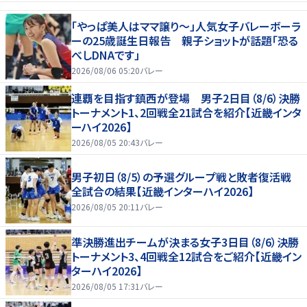
「やっぱ美人はママ譲り～」人気女子バレーボーラ
ーの25歳誕生日報告 親子ショットが話題「恐る
べしDNAです」
2026/08/06 05:20
バレー
連覇を目指す鎮西が登場 男子2日目（8/6）決勝
トーナメント1、2回戦全21試合を紹介【近畿インタ
ーハイ2026】
2026/08/05 20:43
バレー
男子初日（8/5）の予選グループ戦と敗者復活戦
全試合の結果【近畿インターハイ2026】
2026/08/05 20:11
バレー
準決勝進出チームが決まる女子3日目（8/6）決勝
トーナメント3、4回戦全12試合をご紹介【近畿イン
ターハイ2026】
2026/08/05 17:31
バレー