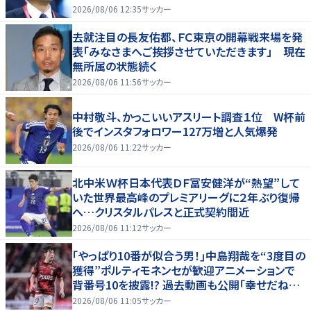
2026/08/06 12:35
サッカー
去就注目の長友佑都、ＦＣ東京の開幕戦来場を発
表「みなさまへご挨拶させていただきます」 現在
無所属の状態続く
2026/08/06 11:56
サッカー
中村敬斗、かっこいいアスリート調査１位 W杯前
後でインスタフォロワー127万増と人気爆発
2026/08/06 11:22
サッカー
北中米Ｗ杯日本代表ＤＦ冨安健洋が“熱望”して
いた世界最高峰のプレミアリーグに２年ぶり復帰
へ…クリスタルパレスと正式契約間近
2026/08/06 11:12
サッカー
｢やっぱり10番が似合う男！｣中島翔哉を“3度目の
獲得”ポルティモネンセが歓迎アニメーションで
背番号10を披露!? 過去動画も公開｢幸せだね〜｣
｢爽やかイケメン｣
2026/08/06 11:05
サッカー