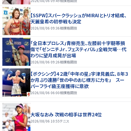
2026/08/06 09:49
相撲格闘技
【SSPW】スパークラッシュがMIRAIとトリオ結成、
天麗皇希の初参戦も決定
2026/08/06 09:36
相撲格闘技
「全日本プロレス」青柳亮生、左膝前十字靭帯損
傷で「ゼンニチＪｒ．フェスティバル」全戦欠場…代
わりに望月成晃が出場
2026/08/06 09:26
相撲格闘技
【ボクシング】４２歳「中年の星」宇津見義広、８年３
か月ぶり連勝「世の中のおじ様方に力を」 スー
パーフライ級王座獲得に意欲
2026/08/06 06:00
相撲格闘技
大坂なおみ 次戦の相手は世界24位
2026/08/06 10:55
テニス