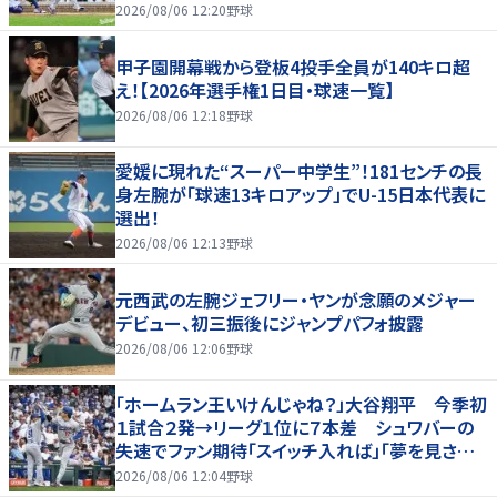
2026/08/06 12:20
野球
甲子園開幕戦から登板4投手全員が140キロ超
え！【2026年選手権1日目・球速一覧】
2026/08/06 12:18
野球
愛媛に現れた“スーパー中学生”！181センチの長
身左腕が「球速13キロアップ」でU-15日本代表に
選出！
2026/08/06 12:13
野球
元西武の左腕ジェフリー・ヤンが念願のメジャー
デビュー、初三振後にジャンプパフォ披露
2026/08/06 12:06
野球
「ホームラン王いけんじゃね？」大谷翔平 今季初
１試合２発→リーグ１位に７本差 シュワバーの
失速でファン期待「スイッチ入れば」「夢を見させ
てくれる」
2026/08/06 12:04
野球