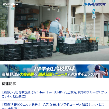
関連記事
【画像】花粉を吹き飛ばせ！Hey! Say! JUMP・八乙女光 爽やかブルーが「かっ
こいい」と話題に！
【画像】「春ピクニック気分♪」八乙女光、ゼブラ柄コーデ×階段ショットにフ
ァン大歓喜！