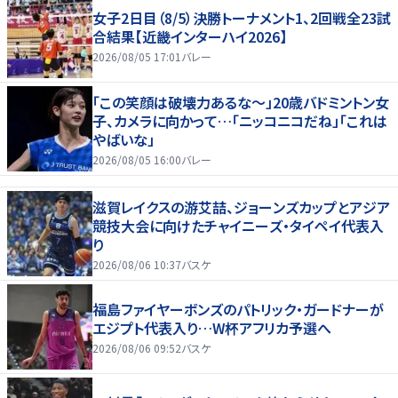
女子2日目（8/5）決勝トーナメント1、2回戦全23試
合結果【近畿インターハイ2026】
2026/08/05 17:01
バレー
「この笑顔は破壊力あるな〜」20歳バドミントン女
子、カメラに向かって…「ニッコニコだね」「これは
やばいな」
2026/08/05 16:00
バレー
滋賀レイクスの游艾喆、ジョーンズカップとアジア
競技大会に向けたチャイニーズ・タイペイ代表入
り
2026/08/06 10:37
バスケ
福島ファイヤーボンズのパトリック・ガードナーが
エジプト代表入り…W杯アフリカ予選へ
2026/08/06 09:52
バスケ