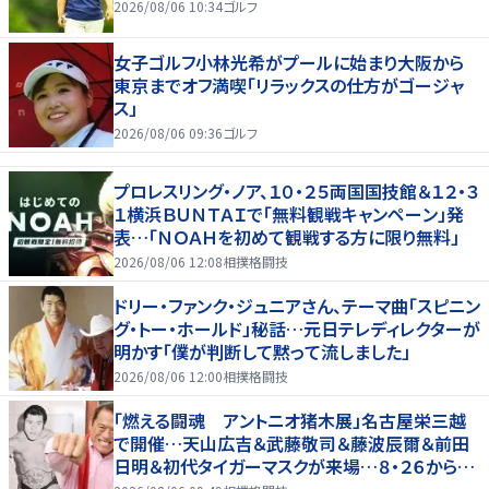
2026/08/06 10:34
ゴルフ
女子ゴルフ小林光希がプールに始まり大阪から
東京までオフ満喫「リラックスの仕方がゴージャ
ス」
2026/08/06 09:36
ゴルフ
プロレスリング・ノア、１０・２５両国国技館＆１２・３
１横浜ＢＵＮＴＡＩで「無料観戦キャンペーン」発
表…「ＮＯＡＨを初めて観戦する方に限り無料」
2026/08/06 12:08
相撲格闘技
ドリー・ファンク・ジュニアさん、テーマ曲「スピニン
グ・トー・ホールド」秘話…元日テレディレクターが
明かす「僕が判断して黙って流しました」
2026/08/06 12:00
相撲格闘技
「燃える闘魂 アントニオ猪木展」名古屋栄三越
で開催…天山広吉＆武藤敬司＆藤波辰爾＆前田
日明＆初代タイガーマスクが来場…８・２６から９・
７まで