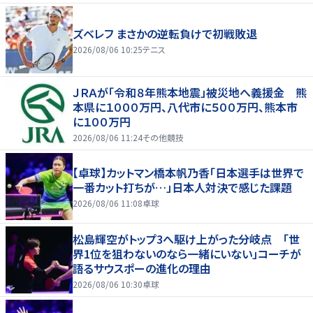
ズベレフ まさかの逆転負けで初戦敗退
2026/08/06 10:25
テニス
ＪＲＡが「令和８年熊本地震」被災地へ義援金 熊
本県に１０００万円、八代市に５００万円、熊本市
に１００万円
2026/08/06 11:24
その他競技
【卓球】カットマン橋本帆乃香「日本選手は世界で
一番カット打ちが…」日本人対決で感じた課題
2026/08/06 11:08
卓球
松島輝空がトップ3へ駆け上がった分岐点 「世
界1位を狙わないのなら一緒にいない」コーチが
語るサウスポーの進化の理由
2026/08/06 10:30
卓球