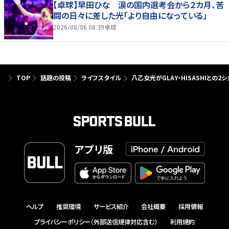
【卓球】早田ひな 涙の国内選考会から２カ月、苦
闘の日々に差した光「より自由になっている」
2026/08/06 08:39
卓球
TOP
話題の投稿
ライフスタイル
八乙女光がGLAY・HISASHIとの2
アプリ版
ヘルプ
推奨環境
サービス紹介
会社概要
採用情報
プライバシーポリシー（外部送信規律対応含む）
利用規約