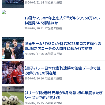
2026/07/21 14:48
話題の投稿
19歳ヤマルの“年上恋人♡”ガルシア、50万いい
ね獲得SNS爆跳ねか
2026/07/20 11:12
話題の投稿
競泳チーム「TASC」が挑む2028年ロス五輪への
道。堀之内コーチの人間性に惹かれて結成
2026/07/17 06:06
話題の投稿
【男子バレー日本代表】9連勝の価値 データで読
み解くVNLの現在地
2026/07/16 16:42
話題の投稿
【Jリーグ】秋春制元年が8月開幕 初の年度またぎ
シーズンで何が変わる
2026/07/15 15:55
話題の投稿