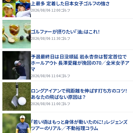
上最多 定着した日本女子ゴルフの強さ
2026/08/06 12:00
ゴルフ
ゴルファーが摂りたい『油』はこれ！
2026/08/06 11:30
ゴルフ
予選最終日は日没順延 岩永杏奈は暫定首位で
ホールアウト 長澤愛羅が挽回の70／全米女子ア
マ
2026/08/06 11:04
ゴルフ
ロングアイアンで飛距離を伸ばす打ち方のコツ！
あなたの飛ばない原因は？
2026/08/06 11:00
ゴルフ
「若い頃はもっと身体が動いたのに！」レジェンズ
ツアーのリアル／不動裕理コラム