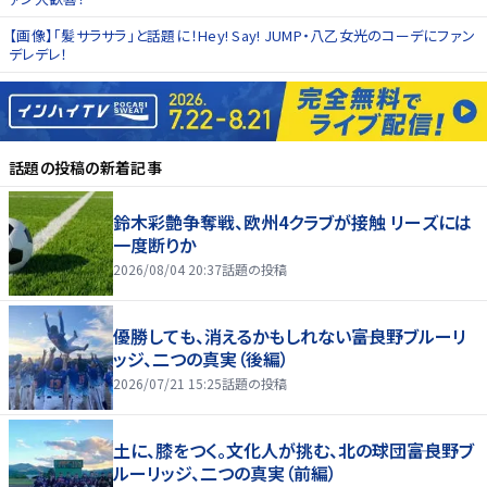
【画像】「髪サラサラ」と話題に！Hey! Say! JUMP・八乙女光のコーデにファン
デレデレ！
話題の投稿
の新着記事
鈴木彩艶争奪戦、欧州4クラブが接触 リーズには
一度断りか
2026/08/04 20:37
話題の投稿
優勝しても、消えるかもしれない――富良野ブルーリ
ッジ、二つの真実（後編）
2026/07/21 15:25
話題の投稿
土に、膝をつく。文化人が挑む、北の球団――富良野ブ
ルーリッジ、二つの真実（前編）