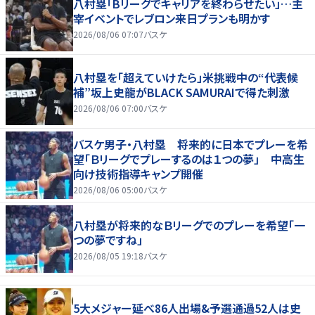
八村塁「Bリーグでキャリアを終わらせたい」…主
宰イベントでレブロン来日プランも明かす
2026/08/06 07:07
バスケ
八村塁を「超えていけたら」米挑戦中の“代表候
補”坂上史龍がBLACK SAMURAIで得た刺激
2026/08/06 07:00
バスケ
バスケ男子・八村塁 将来的に日本でプレーを希
望「Ｂリーグでプレーするのは１つの夢」 中高生
向け技術指導キャンプ開催
2026/08/06 05:00
バスケ
八村塁が将来的なＢリーグでのプレーを希望「一
つの夢ですね」
2026/08/05 19:18
バスケ
5大メジャー延べ86人出場&予選通過52人は史