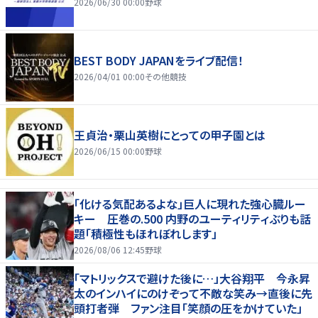
2026/06/30 00:00
野球
BEST BODY JAPANをライブ配信！
2026/04/01 00:00
その他競技
王貞治・栗山英樹にとっての甲子園とは
2026/06/15 00:00
野球
「化ける気配あるよな」巨人に現れた強心臓ルー
キー 圧巻の.500 内野のユーティリティぶりも話
題「積極性もほれぼれします」
2026/08/06 12:45
野球
「マトリックスで避けた後に…」大谷翔平 今永昇
太のインハイにのけぞって不敵な笑み→直後に先
頭打者弾 ファン注目「笑顔の圧をかけていた」