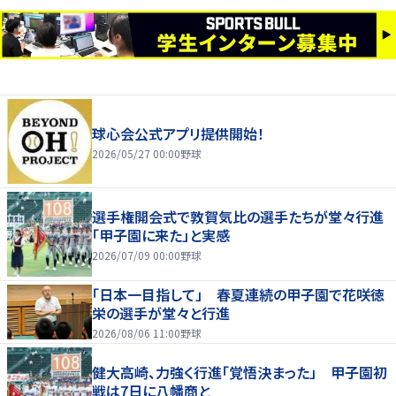
球心会公式アプリ提供開始！
2026/05/27 00:00
野球
選手権開会式で敦賀気比の選手たちが堂々行進
「甲子園に来た」と実感
2026/07/09 00:00
野球
「日本一目指して」 春夏連続の甲子園で花咲徳
栄の選手が堂々と行進
2026/08/06 11:00
野球
健大高崎、力強く行進「覚悟決まった」 甲子園初
戦は7日に八幡商と