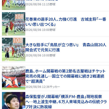
2026/08/06 11:15
野球
花巻東の選手20人、力強く行進 古城主将「一番
いい思い出つくる」
2026/08/06 10:00
野球
大きな拍手に「鳥肌が立つ思い」 青森山田20人
開会式で元気に行進
2026/08/06 10:00
野球
鹿島、ホーム開幕戦の第２節名古屋戦はチケット
完売の見通し…国立での開幕戦に続き２戦連続
で“超満員”
2026/08/06 12:36
サッカー
森保監督がＪ開幕戦「横浜ＦＭ-鹿島」現地視察
へ…地上波生中継、６万人来場見込みの伝統クラ
ブ対決に熱視線