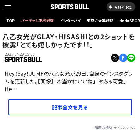
今日の予定
TOP
バーチャル高校野球
インターハイ
東京六大学野球
dodaSPO
（新しいタブ
八乙女光がGLAY・HISASHIとの2ショットを
披露「とても嬉しかったです！！」
2025.04.29 15:06
Hey！Say！JUMPの八乙女光が29日、自身のインスタグラ
ムを更新した。【画像】「本当かわいいね」「めちゃ可愛」
He…
記事全文を見る
話題の投稿
ライフスタイル