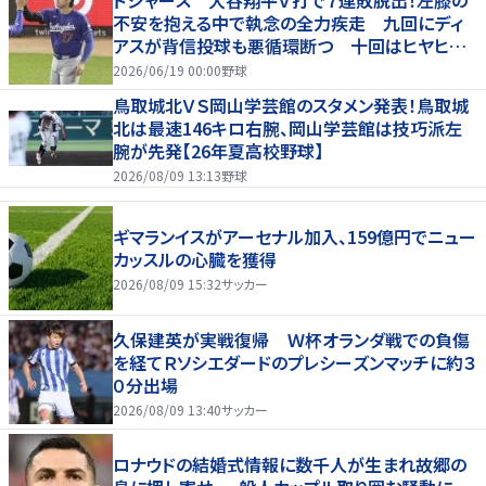
不安を抱える中で執念の全力疾走 九回にディ
アスが背信投球も悪循環断つ 十回はヒヤヒヤ
もリード守る
2026/06/19 00:00
野球
鳥取城北ＶＳ岡山学芸館のスタメン発表！鳥取城
北は最速146キロ右腕、岡山学芸館は技巧派左
腕が先発【26年夏高校野球】
2026/08/09 13:13
野球
ギマランイスがアーセナル加入、159億円でニュー
カッスルの心臓を獲得
2026/08/09 15:32
サッカー
久保建英が実戦復帰 Ｗ杯オランダ戦での負傷
を経てＲソシエダードのプレシーズンマッチに約３
０分出場
2026/08/09 13:40
サッカー
ロナウドの結婚式情報に数千人が生まれ故郷の