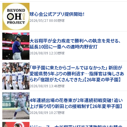
球心会公式アプリ提供開始！
2026/05/27 00:00
野球
大谷翔平が全力疾走で勝利への執念を見せる、
延長10回に一塁への適時内野安打
2026/08/09 12:33
野球
「甲子園に来たからゴールではなかった」 新田が
愛媛県勢5年ぶりの勝利逃す…指揮官は悔しさあ
らわ「宿題がたくさんできた」【26年夏の甲子園】
2026/08/09 13:46
野球
4年連続出場の花巻東が2年連続初戦突破！追い
上げ振り切り新田との接戦制す【26年夏甲子園】
2026/08/09 10:27
野球
ドジャース 大谷翔平Ｖ打で７連敗脱出！左膝の