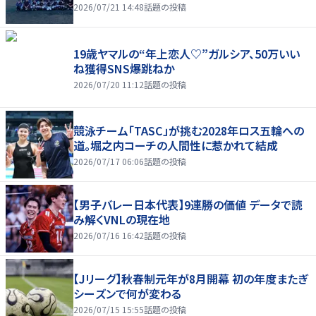
2026/07/21 14:48
話題の投稿
19歳ヤマルの“年上恋人♡”ガルシア、50万いい
ね獲得SNS爆跳ねか
2026/07/20 11:12
話題の投稿
競泳チーム「TASC」が挑む2028年ロス五輪への
道。堀之内コーチの人間性に惹かれて結成
2026/07/17 06:06
話題の投稿
【男子バレー日本代表】9連勝の価値 データで読
み解くVNLの現在地
2026/07/16 16:42
話題の投稿
【Jリーグ】秋春制元年が8月開幕 初の年度またぎ
シーズンで何が変わる
2026/07/15 15:55
話題の投稿