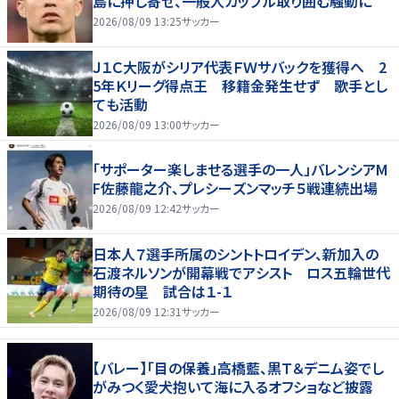
島に押し寄せ、一般人カップル取り囲む騒動に
2026/08/09 13:25
サッカー
Ｊ１Ｃ大阪がシリア代表ＦＷサバックを獲得へ 2
5年Ｋリーグ得点王 移籍金発生せず 歌手とし
ても活動
2026/08/09 13:00
サッカー
「サポーター楽しませる選手の一人」バレンシアM
F佐藤龍之介、プレシーズンマッチ５戦連続出場
2026/08/09 12:42
サッカー
日本人７選手所属のシントトロイデン、新加入の
石渡ネルソンが開幕戦でアシスト ロス五輪世代
期待の星 試合は１-１
2026/08/09 12:31
サッカー
【バレー】「目の保養」高橋藍、黒Ｔ＆デニム姿でし
がみつく愛犬抱いて海に入るオフショなど披露