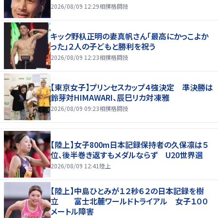
2026/08/09 12:29
相撲格闘技
キック野杁正明の妻真帆さん「最高にかっこよか
った」２人の子どもと勝利を祝う
2026/08/09 12:23
相撲格闘技
【東京女子】プリンセスカップ４強決定 準決勝は
鈴芽対HIMAWARI、辰巳リカ対凍雅
2026/08/09 09:23
相撲格闘技
【陸上】女子800m日本記録保持者の久保凛は５
位、後半巻き返すもメダルならず U20世界選
2026/08/09 12:41
陸上
【陸上】中島ひとみが１２秒６２の日本記録を樹
立 富士北麓ワールドトライアル 女子１００
メートル障害