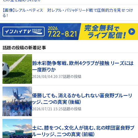
【画像】レアル・ベティス 対レアル・バリャドリード戦で圧倒的力を見せつけ
る！
話題の投稿
の新着記事
鈴木彩艶争奪戦、欧州4クラブが接触 リーズには
一度断りか
2026/08/04 20:37
話題の投稿
優勝しても、消えるかもしれない――富良野ブルーリ
ッジ、二つの真実（後編）
2026/07/21 15:25
話題の投稿
土に、膝をつく。文化人が挑む、北の球団――富良野ブ
ルーリッジ、二つの真実（前編）