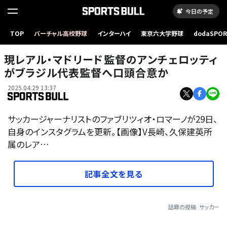
今日の予定
TOP
バーチャル高校野球
インターハイ
東京六大学野球
dodaSPO
（新しいタブ
現レアル・マドリード監督のアンチェロッティ
がブラジル代表監督へ口頭合意か
2025.04.29 13:37
サッカージャーナリストのファブリツィオ・ロマーノが29日、
自身のインスタグラムを更新。【画像】V長崎、久保建英所
属のレア…
記事全文を見る
話題の投稿
サッカー