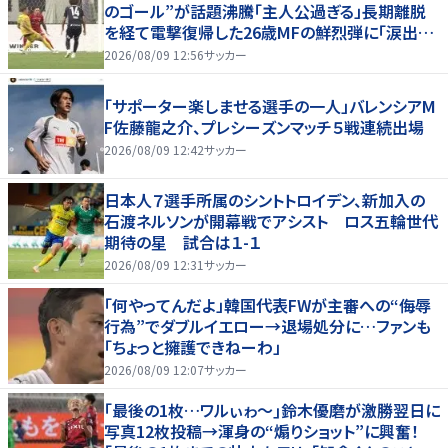
のゴール”が話題沸騰「主人公過ぎる」長期離脱
を経て電撃復帰した26歳MFの鮮烈弾に「涙出て
きた」
2026/08/09 12:56
サッカー
「サポーター楽しませる選手の一人」バレンシアM
F佐藤龍之介、プレシーズンマッチ５戦連続出場
2026/08/09 12:42
サッカー
日本人７選手所属のシントトロイデン、新加入の
石渡ネルソンが開幕戦でアシスト ロス五輪世代
期待の星 試合は１-１
2026/08/09 12:31
サッカー
「何やってんだよ」韓国代表FWが主審への“侮辱
行為”でダブルイエロー→退場処分に…ファンも
「ちょっと擁護できねーわ」
2026/08/09 12:07
サッカー
｢最後の1枚…ワルぃゎ〜｣鈴木優磨が激勝翌日に
写真12枚投稿→渾身の“煽りショット”に興奮！