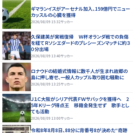
ギマランイスがアーセナル加入、159億円でニュー
カッスルの心臓を獲得
2026/08/09 15:32
サッカー
久保建英が実戦復帰 Ｗ杯オランダ戦での負傷
を経てＲソシエダードのプレシーズンマッチに約３
０分出場
2026/08/09 13:40
サッカー
ロナウドの結婚式情報に数千人が生まれ故郷の
島に押し寄せ、一般人カップル取り囲む騒動に
2026/08/09 13:25
サッカー
Ｊ１Ｃ大阪がシリア代表ＦＷサバックを獲得へ 2
5年Ｋリーグ得点王 移籍金発生せず 歌手とし
ても活動
2026/08/09 13:00
サッカー
令和8年8月8日、88分に背番号8が決めた“奇跡