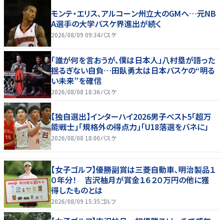
モンテ・エリス、アルコーン州立大のGMへ…元NB
A選手の大学バスケ界進出が続く
2026/08/09 09:34
バスケ
「誰が何を言おうが、僕は日本人」八村塁が語った
揺るぎない自負…田臥勇太は日本バスケの“明る
い未来”を確信
2026/08/08 18:36
バスケ
【独自選出】インターハイ2026男子ベスト5「超万
能戦士」「規格外の得点力」「U18落選をバネに」
2026/08/08 18:00
バスケ
【女子ゴルフ】優勝副賞は三菱自動車、明治製品１
０年分！ 吉沢柚月が賞金１６２０万円の他に獲
得したものとは
2026/08/09 15:35
ゴルフ