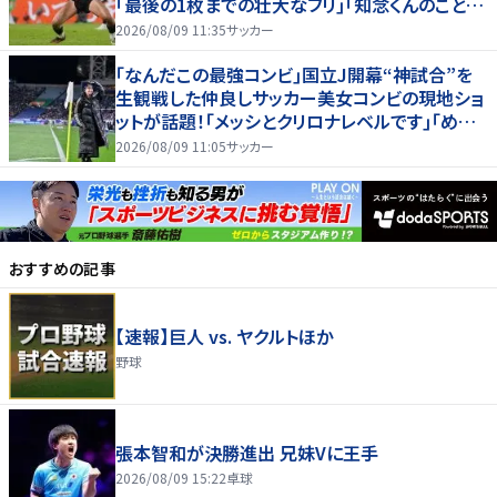
｢最後の1枚までの壮大なフリ｣｢知念くんのことど
んだけ好きなんよｗ｣
2026/08/09 11:35
サッカー
｢なんだこの最強コンビ｣国立J開幕“神試合”を
生観戦した仲良しサッカー美女コンビの現地ショ
ットが話題！｢メッシとクリロナレベルです｣｢めちゃ
くちゃ可愛い｣
2026/08/09 11:05
サッカー
おすすめの記事
【速報】巨人 vs. ヤクルトほか
野球
張本智和が決勝進出 兄妹Vに王手
2026/08/09 15:22
卓球