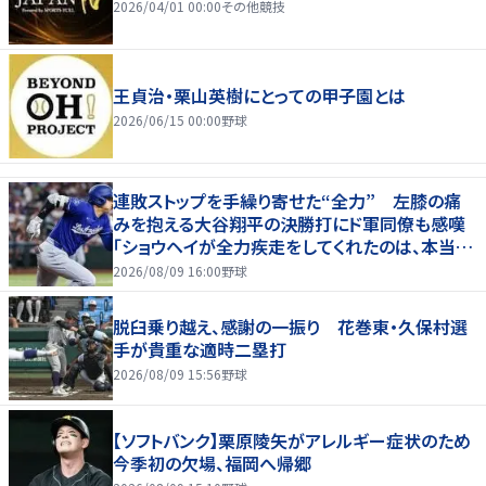
2026/04/01 00:00
その他競技
王貞治・栗山英樹にとっての甲子園とは
2026/06/15 00:00
野球
連敗ストップを手繰り寄せた“全力” 左膝の痛
みを抱える大谷翔平の決勝打にド軍同僚も感嘆
「ショウヘイが全力疾走をしてくれたのは、本当に
大きかった」
2026/08/09 16:00
野球
脱臼乗り越え、感謝の一振り 花巻東・久保村選
手が貴重な適時二塁打
2026/08/09 15:56
野球
【ソフトバンク】栗原陵矢がアレルギー症状のため
今季初の欠場、福岡へ帰郷