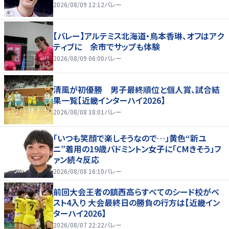
2026/08/09 12:12
バレー
【バレー】アルテミス北海道・鳥本香琳、オフはアク
ティブに 余市でサップも体験
2026/08/09 06:00
バレー
清風が初優勝 男子最終順位と個人賞、試合結
果一覧【近畿インターハイ2026】
2026/08/08 18:01
バレー
「いつも笑顔で楽しそうなので…」黄色“新ユ
ニ”着用の19歳バドミントン女子に「CMきそう」フ
ァン続々反応
2026/08/08 16:10
バレー
前回大会王者の鎮西高らすべてのシード校がベ
スト4入り 大会最終日の勝負の行方は【近畿イン
ターハイ2026】
2026/08/07 22:22
バレー