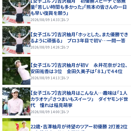
【女子ゴルフ】吉沢柚月 初優勝スピーチで感無
量「苦しい時間も多かった」「熊本の皆さんの一日
も早い復興を願う」
2026/08/09 14:33
ゴルフ
【女子ゴルフ】吉沢柚月「ホッとした。また優勝でき
るように頑張る」 プロ３年目で初Ｖ…一問一答
2026/08/09 14:26
ゴルフ
【女子ゴルフ】吉沢柚月が初Ｖ 永井花奈が２位、
安田祐香は３位 金田久美子は「８１」で４４位
2026/08/09 14:13
ゴルフ
【女子ゴルフ】吉沢柚月はこんな人…趣味は「１人
カラオケ」「さつまいもスイーツ」 ダイヤモンド世
代 憧れは稲見萌寧
2026/08/09 14:00
ゴルフ
22歳・吉澤柚月が待望のツアー初優勝 2打差2位