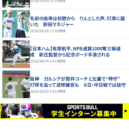
2026/08/09 15:10
野球
名前の由来は校歌から りんとした声、打席に届
いた 新田マネジャー
2026/08/09 15:05
野球
【日本ハム】有原航平、NPB通算1000奪三振達
成 新庄監督から記念ボード手渡される
2026/08/09 14:54
野球
阪神 ガルシアが筒井コーチと左翼で“特守”
打球を追って送球練習も ８日・中日戦では拙守
2026/08/09 14:53
野球