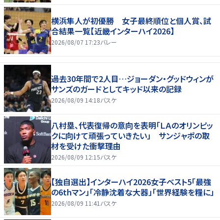
横浜隼人が初優勝 女子最終順位と個人賞、試
合結果一覧【近畿インターハイ2026】
2026/08/07 17:23
バレー
過去30年間で2人目…ジョーダン・グッドウィンが
サンズのガードとしてキッド以来の記録
2026/08/09 14:18
バスケ
八村塁、代表復帰の意向を表明「ＬＡのオリンピッ
クに向けて頑張っていきたい」 サンジャポの取
材を受けた衝撃理由
2026/08/09 12:15
バスケ
【独自選出】インターハイ2026女子ベスト5「最強
の6thマン」「冷静沈着な大器」「世界経験を糧に」
2026/08/09 11:41
バスケ