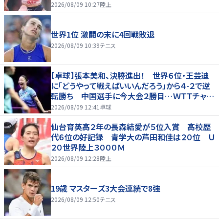
2026/08/09 10:27
陸上
世界1位 激闘の末に4回戦敗退
2026/08/09 10:39
テニス
【卓球】張本美和、決勝進出！ 世界６位・王芸迪
に「どうやって戦えばいいんだろう」から４-２で逆
転勝ち 中国選手に今大会２勝目…ＷＴＴチャン
ピオンズ横浜
2026/08/09 12:41
卓球
仙台育英高２年の長森結愛が５位入賞 高校歴
代６位の好記録 青学大の芦田和佳は２０位 Ｕ
２０世界陸上３０００Ｍ
2026/08/09 12:28
陸上
19歳 マスターズ3大会連続で8強
2026/08/09 12:50
テニス