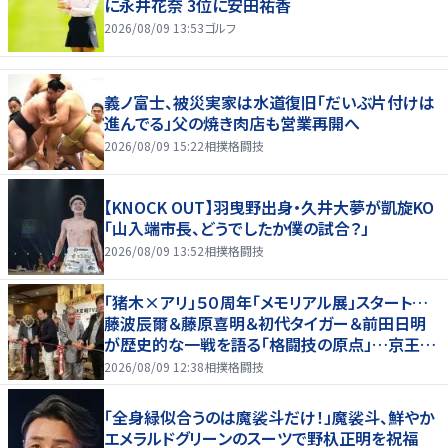
に永井花奈 3位に安田祐香
2026/08/09 13:53
ゴルフ
義ノ富士、被災実家は水道復旧「だいぶ片付けは
進んでる」父の焼き肉店も営業再開へ
2026/08/09 15:22
相撲格闘技
【KNOCK OUT】羽曳野出身・久井大夢が凱旋KO
「山入端市長、どうでしたか僕の試合？」
2026/08/09 13:52
相撲格闘技
「猪木×アリ」５０周年「メモリアル展」スタート…
藤波辰爾＆藤原喜明＆初代タイガー＆前田日明
が歴史的な一戦を語る「格闘技の原点」…京王プ
ラザホテルで３１日まで
2026/08/09 12:38
相撲格闘技
「全身緑似合うのは魔裟斗だけ！」魔裟斗、鮮やか
エメラルドグリーンのスーツで野杁正明を祝福