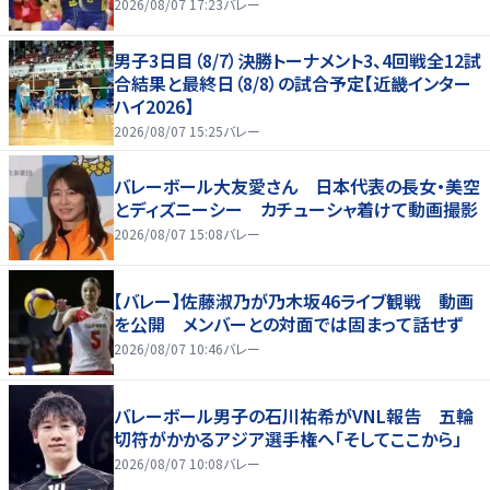
2026/08/07 17:23
バレー
男子3日目（8/7）決勝トーナメント3、4回戦全12試
合結果と最終日（8/8）の試合予定【近畿インター
ハイ2026】
2026/08/07 15:25
バレー
バレーボール大友愛さん 日本代表の長女・美空
とディズニーシー カチューシャ着けて動画撮影
2026/08/07 15:08
バレー
【バレー】佐藤淑乃が乃木坂46ライブ観戦 動画
を公開 メンバーとの対面では固まって話せず
2026/08/07 10:46
バレー
バレーボール男子の石川祐希がVNL報告 五輪
切符がかかるアジア選手権へ「そしてここから」
2026/08/07 10:08
バレー