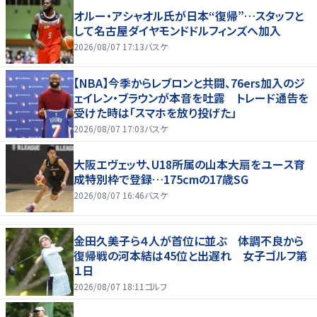
オルー・アシャオル氏が日本“復帰”…スタッフと
して名古屋ダイヤモンドドルフィンズへ加入
2026/08/07 17:13
バスケ
【NBA】今季からレブロンと共闘、76ers加入のジ
ェイレン・ブラウンが本音を吐露 トレード通告を
受けた時は「スマホを放り投げた」
2026/08/07 17:03
バスケ
大阪エヴェッサ、U18所属の山本大扇をユース育
成特別枠で登録…175cmの17歳SG
2026/08/07 16:46
バスケ
金田久美子ら４人が首位に並ぶ 体調不良から
復帰戦の河本結は45位と出遅れ 女子ゴルフ第
１日
2026/08/07 18:11
ゴルフ