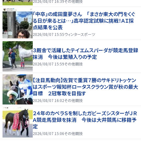
2026/08/07 16:39
その他競技
「中卒」の成田童夢さん 「まさか東大の門をくぐ
る日が来るとは…」高卒認定試験に挑戦！ＡＩ採
点結果を公表
2026/08/07 15:55
ウィンタースポーツ
３厩舎で活躍したテイエムスパーダが競走馬登録
抹消 今後は繁殖入りの予定
2026/08/07 15:59
その他競技
【注目馬動向】佐賀で重賞７勝のサキドリトッケン
はスポーツ報知杯ロータスクラウン賞が秋の最大
目標 ２冠奪取を目指す
2026/08/07 16:02
その他競技
２４年のカペラＳを制したガビーズシスターがＪＲ
Ａ競走馬登録を抹消 今後は大井競馬に移籍予
定
2026/08/07 15:06
その他競技