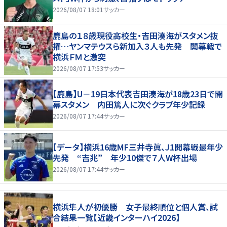
2026/08/07 18:01
サッカー
鹿島の１８歳現役高校生・吉田湊海がスタメン抜
擢…ヤンマテウスら新加入３人も先発 開幕戦で
横浜ＦＭと激突
2026/08/07 17:53
サッカー
【鹿島】U－19日本代表吉田湊海が18歳23日で開
幕スタメン 内田篤人に次ぐクラブ年少記録
2026/08/07 17:44
サッカー
【データ】横浜16歳MF三井寺眞、J1開幕戦最年少
先発 “吉兆” 年少10傑で７人W杯出場
2026/08/07 17:44
サッカー
横浜隼人が初優勝 女子最終順位と個人賞、試
合結果一覧【近畿インターハイ2026】