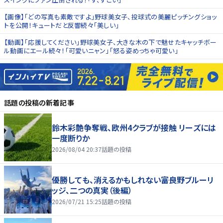
【画像】「どの写真も素敵ですよ」野球美女子、投球式の美麗ピッチングショッ
トを公開！キュートだと反響続々「美しい」
【動画】「応援してください」野球美女子、大きな木の下で魅せたキャッチボー
ル動画にエール続々！「可愛いニャン」「怒る姿めっちゃ可愛い」
話題の投稿
の新着記事
鈴木彩艶争奪戦、欧州4クラブが接触 リーズには
一度断りか
2026/08/04 20:37
話題の投稿
優勝しても、消えるかもしれない――富良野ブルーリ
ッジ、二つの真実（後編）
2026/07/21 15:25
話題の投稿