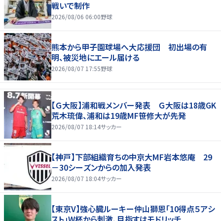
戦いで制作
2026/08/06 06:00
野球
熊本から甲子園球場へ大応援団 初出場の有
明、被災地にエール届ける
2026/08/07 17:55
野球
【Ｇ大阪】浦和戦メンバー発表 Ｇ大阪は18歳GK
荒木琉偉、浦和は19歳MF笹修大が先発
2026/08/07 18:14
サッカー
【神戸】下部組織育ちの中京大MF岩本悠庵 29
－30シーズンからの加入発表
2026/08/07 18:04
サッカー
【東京V】強心臓ルーキー仲山獅恩「10得点５アシ
スト」W杯から刺激、目指すはモドリッチ