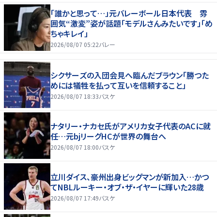
「誰かと思って…」元バレーボール日本代表 雰
囲気“激変”姿が話題「モデルさんみたいです」「め
ちゃキレイ」
2026/08/07 05:22
バレー
シクサーズの入団会見へ臨んだブラウン「勝つた
めには犠牲を払って互いを信頼すること」
2026/08/07 18:33
バスケ
ナタリー・ナカセ氏がアメリカ女子代表のACに就
任…元bjリーグHCが世界の舞台へ
2026/08/07 18:00
バスケ
立川ダイス、豪州出身ビッグマンが新加入…かつ
てNBLルーキー・オブ・ザ・イヤーに輝いた28歳
2026/08/07 17:49
バスケ