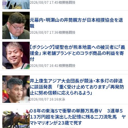
2026/08/07 17:45
相撲格闘技
元幕内・明瀬山の井筒親方が日本相撲協会を退
職
2026/08/07 17:36
相撲格闘技
【ボクシング】堤聖也が熊本地震への被災者に「義
援金」 米老舗ブランドとのコラボ商品の利益を寄
付
2026/08/07 16:41
相撲格闘技
井上康生アジア大会団長が競泳・本多灯の辞退
に談話発表 「重く受け止めております」「再発防
止に努め信頼に応えられるよう」
2026/08/07 16:16
水泳
０８年の東海Ｓで衝撃の単勝万馬券Ｖ ３連単５
１３万円超を演出した記憶に残る二刀流牝馬 ヤ
マトマリオンが２３歳で死す