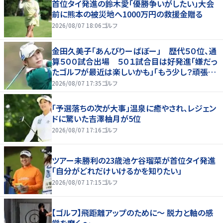
首位タイ発進の鈴木愛「優勝争いがしたい」大会
前に熊本の被災地へ1000万円の救援金贈る
2026/08/07 18:06
ゴルフ
金田久美子「あんびりーばぼー」 歴代５０位、通
算５００試合出場 ５０１試合目は好発進「嫌だっ
たゴルフが最近は楽しいかも」「もう少し？頑張り
たいな」
2026/08/07 17:35
ゴルフ
「予選落ちの次が大事」温泉に癒やされ、レジェン
ドに驚いた吉澤柚月が5位
2026/08/07 17:16
ゴルフ
ツアー未勝利の23歳池ケ谷瑠菜が首位タイ発進
「自分がどれだけいけるかを知りたい」
2026/08/07 17:15
ゴルフ
【ゴルフ】飛距離アップのために～ 脱力と軸の感