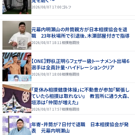
覚を磨く ～
2026/08/07 17:00
ゴルフ
元幕内明瀬山の井筒親方が日本相撲協会を退
職 23年秋場所で引退後、木瀬部屋付きで指導
2026/08/07 18:11
相撲格闘技
【ONE】野杁正明らフェザー級トーナメント出場６
選手は全員計量・ハイドレーションクリア
2026/08/07 18:08
相撲格闘技
「夏休み相撲健康体操」に不動豊が参加「緊張し
ていたら相撲は取れない」 教習所に通う大森、
垣添は「仲間が増えた」
2026/08/07 17:57
相撲格闘技
年寄・井筒が７日付で退職 日本相撲協会が発
表 元幕内明瀬山