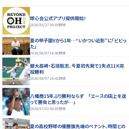
球心会公式アプリ提供開始！
2026/05/27 00:00
野球
夏の甲子園Vから1年…“いかつい近影”に「ビビっ
た」
2026/08/07 16:46
野球
健大高崎・石垣聡志、今夏初先発で1失点11Ｋ完
投勝利
2026/08/07 16:41
野球
八幡商15年ぶり勝利ならず 「エースの田上を送
って勝負と思ったが…」
2026/07/02 00:00
野球
夏の高校野球の優勝旗先端のペナント、時間との