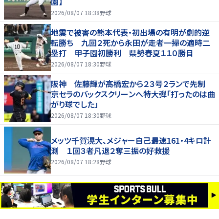
園】
2026/08/07 18:38
野球
地震で被害の熊本代表・初出場の有明が劇的逆
転勝ち 九回２死から永田が走者一掃の適時二
塁打 甲子園初勝利 県勢春夏１１０勝目
2026/08/07 18:30
野球
阪神 佐藤輝が高橋宏から２３号２ランで先制
京セラのバックスクリーンへ特大弾「打ったのは曲
がり球でした」
2026/08/07 18:30
野球
メッツ千賀滉大、メジャー自己最速161・4キロ計
測 １回３者凡退２奪三振の好救援
2026/08/07 18:28
野球