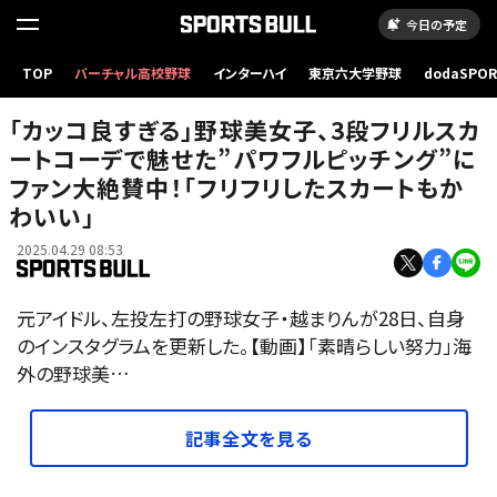
今日の予定
TOP
バーチャル高校野球
インターハイ
東京六大学野球
dodaSPO
（新しいタブ
「カッコ良すぎる」野球美女子、3段フリルスカ
ートコーデで魅せた”パワフルピッチング”に
ファン大絶賛中！「フリフリしたスカートもか
わいい」
2025.04.29 08:53
元アイドル、左投左打の野球女子・越まりんが28日、自身
のインスタグラムを更新した。【動画】「素晴らしい努力」海
外の野球美…
記事全文を見る