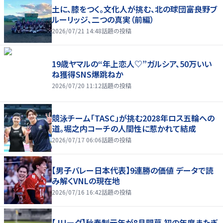
土に、膝をつく。文化人が挑む、北の球団――富良野ブ
ルーリッジ、二つの真実（前編）
2026/07/21 14:48
話題の投稿
19歳ヤマルの“年上恋人♡”ガルシア、50万いい
ね獲得SNS爆跳ねか
2026/07/20 11:12
話題の投稿
競泳チーム「TASC」が挑む2028年ロス五輪への
道。堀之内コーチの人間性に惹かれて結成
2026/07/17 06:06
話題の投稿
【男子バレー日本代表】9連勝の価値 データで読
み解くVNLの現在地
2026/07/16 16:42
話題の投稿
【Jリーグ】秋春制元年が8月開幕 初の年度またぎ