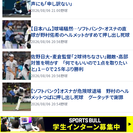
声にも「申し訳ない」
2026/08/06 21:00
野球
【日本ハム】球場騒然…ソフトバンク・オスナの直
球が野村佑希のヘルメットかすめて押し出し死球
2026/08/06 20:56
野球
佐野日大・麦倉監督「２球待ちなさい」難敵・高部
対策を明かす 「何でもいいので１点を取りたい
と」１－０で２５年ぶり勝利
2026/08/06 20:56
野球
【ソフトバンク】オスナが危険球退場 野村のヘル
メットつばに押し出し死球 グータッチで謝罪
2026/08/06 20:54
野球