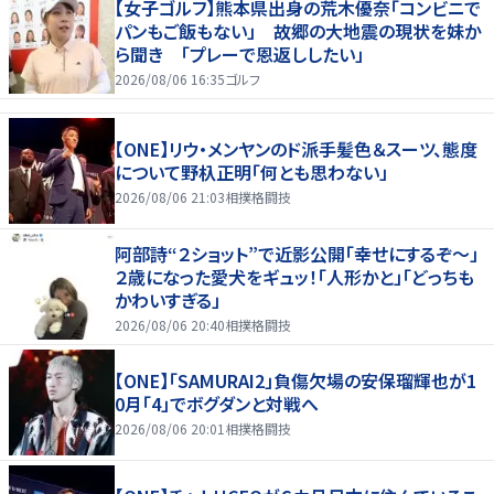
【女子ゴルフ】熊本県出身の荒木優奈「コンビニで
パンもご飯もない」 故郷の大地震の現状を妹か
ら聞き 「プレーで恩返ししたい」
2026/08/06 16:35
ゴルフ
【ONE】リウ・メンヤンのド派手髪色＆スーツ、態度
について野杁正明「何とも思わない」
2026/08/06 21:03
相撲格闘技
阿部詩“２ショット”で近影公開「幸せにするぞ〜」
２歳になった愛犬をギュッ！「人形かと」「どっちも
かわいすぎる」
2026/08/06 20:40
相撲格闘技
【ONE】「SAMURAI2」負傷欠場の安保瑠輝也が1
0月「4」でボグダンと対戦へ
2026/08/06 20:01
相撲格闘技