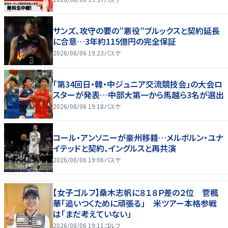
サンズ、攻守の要の”悪役”ブルックスと契約延長
に合意…3年約115億円の完全保証
2026/08/06 19:23
バスケ
「第34回日・韓・中ジュニア交流競技会」の大会ロ
スターが発表…中部大第一から馬越ら3名が選出
2026/08/06 19:18
バスケ
コール・アンソニーが豪州移籍…メルボルン・ユナ
イテッドと契約、イングルスと再共演
2026/08/06 19:06
バスケ
【女子ゴルフ】桑木志帆に８１８Ｐ差の２位 菅楓
華「追いつくために頑張る」 米ツアー本格参戦
は「まだ考えていない」
2026/08/06 19:11
ゴルフ