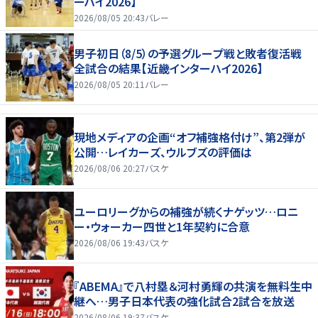
ーハイ2026】
2026/08/05 20:43
バレー
男子初日（8/5）の予選グループ戦と敗者復活戦
全試合の結果【近畿インターハイ2026】
2026/08/05 20:11
バレー
現地メディアの企画“オフ補強格付け”、第2弾が
公開…レイカーズ、ウルブズの評価は
2026/08/06 20:27
バスケ
ユーロリーグからの補強が続くナゲッツ…ロニ
ー・ウォーカー四世と1年契約に合意
2026/08/06 19:43
バスケ
『ABEMA』で八村塁＆河村勇輝の共演を無料生中
継へ…男子日本代表の強化試合2試合を放送
2026/08/06 19:37
バスケ