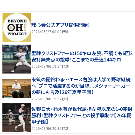
球心会公式アプリ提供開始！
2026/05/27 00:00
野球
聖隷クリストファーの150キロ左腕、不調でも6回2
安打無失点の投球！ここまでの最速144キロ
2026/08/06 19:54
野球
東筑の夏終わる…エース右腕は大学で野球継続
へ「プロで活躍するのが目標」、メジャーリーガー
の夢にも言及【26年夏甲子園】
2026/08/06 19:52
野球
佐野日大・鈴木有が世代屈指左腕以来の1-0完封
勝利！聖隷クリストファーとの投手戦制す【26年夏
甲子園】
2026/08/06 20:35
野球