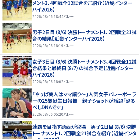
メント3、4回戦全12試合をご紹介【近畿インター
ハイ2026】
2026/08/06 18:44
バレー
男子2日目（8/6）決勝トーナメント1、2回戦全21試
合の結果【近畿インターハイ2026】
2026/08/06 18:19
バレー
女子3日目（8/6）決勝トーナメント3、4回戦全12試
合結果と最終日（8/7）の試合予定【近畿インター
ハイ2026】
2026/08/06 18:02
バレー
「やっぱ美人はママ譲り～」人気女子バレーボーラ
ーの25歳誕生日報告 親子ショットが話題「恐る
べしDNAです」
2026/08/06 05:20
バレー
連覇を目指す鎮西が登場 男子2日目（8/6）決勝
トーナメント1、2回戦全21試合を紹介【近畿インタ