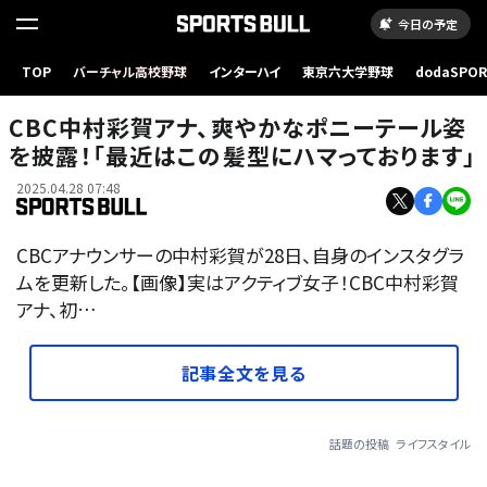
今日の予定
TOP
バーチャル高校野球
インターハイ
東京六大学野球
dodaSPO
（新しいタブ
CBC中村彩賀アナ、爽やかなポニーテール姿
を披露！「最近はこの髪型にハマっております」
2025.04.28 07:48
CBCアナウンサーの中村彩賀が28日、自身のインスタグラ
ムを更新した。【画像】実はアクティブ女子！CBC中村彩賀
アナ、初…
記事全文を見る
話題の投稿
ライフスタイル