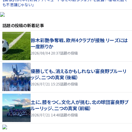
も不思議じゃない」
話題の投稿
の新着記事
鈴木彩艶争奪戦、欧州4クラブが接触 リーズには
一度断りか
2026/08/04 20:37
話題の投稿
優勝しても、消えるかもしれない――富良野ブルーリ
ッジ、二つの真実（後編）
2026/07/21 15:25
話題の投稿
土に、膝をつく。文化人が挑む、北の球団――富良野ブ
ルーリッジ、二つの真実（前編）
2026/07/21 14:48
話題の投稿