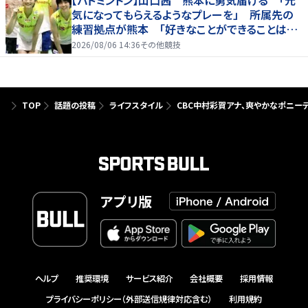
気になってもらえるようなプレーを」 所属先の
練習拠点が熊本 「好きなことができることは当
たり前じゃない」
2026/08/06 14:36
その他競技
TOP
話題の投稿
ライフスタイル
CBC中村彩賀アナ、爽やかなポニー
アプリ版
ヘルプ
推奨環境
サービス紹介
会社概要
採用情報
プライバシーポリシー（外部送信規律対応含む）
利用規約