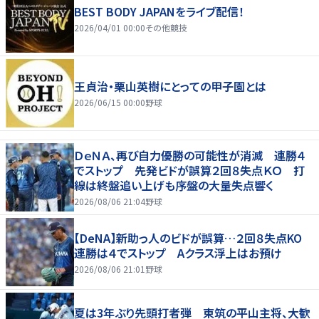
BEST BODY JAPANをライブ配信！
2026/04/01 00:00
その他競技
王貞治・栗山英樹にとっての甲子園とは
2026/06/15 00:00
野球
ＤｅＮＡ、再び自力優勝の可能性が消滅 連勝４
でストップ 先発ビドが誤算２回８失点ＫＯ 打
線は終盤追い上げも序盤の大量失点響く
2026/08/06 21:04
野球
【DeNA】新助っ人のビドが誤算…２回８失点KO
連勝は４でストップ Aクラス浮上はお預け
2026/08/06 21:01
野球
夏は3年ぶり先頭打者弾 東筑の平山主将、大歓