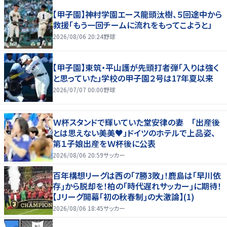
【甲子園】神村学園エース龍頭汰樹、５回途中から
救援「もう一回チームに流れをもってこようと」
2026/08/06 20:24
野球
【甲子園】東筑・平山護が先頭打者弾「入りは強く
と思っていた」学校の甲子園２号は17年夏以来
2026/07/07 00:00
野球
Ｗ杯スタンドで輝いていた堂安律の妻 「出産後
とは思えない美美♥」ドイツのホテルで上品姿、
第１子娘出産をＷ杯後に公表
2026/08/06 20:59
サッカー
百年構想リーグは西の｢7勝3敗｣！鹿島は｢早川依
存｣から脱却を！柏の｢時代遅れサッカー｣に期待！
【Jリーグ開幕｢初の秋春制｣の大激論】(1)
2026/08/06 18:45
サッカー