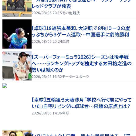
レッドクラブが発表
2026/08/06 20:15
その他競技
【卓球】18歳張本美和、大逆転で８強！０－２の崖
っぷちから３ゲーム連取…中国選手に劇的勝利
2026/08/06 20:24
卓球
【スーパーフォーミュラ2026】シーズンは後半戦
へ……ランキングトップを独走する太田格之進の
勢いは続くのか
2026/08/06 16:32
モータースポーツ
【卓球】五輪狙う大藤沙月「学校へ行く前にやって
いた」自宅リビングに卓球台…飛躍の原点とは？
2026/08/06 14:36
卓球
【バドミントン】山口茜 熊本に勇気届ける 「元