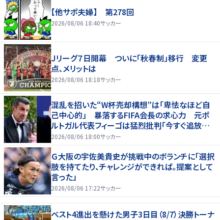
【他サポ夫婦】 第278回
2026/08/06 18:40
サッカー
Ｊリーグ７日開幕 ついに「秋春制」移行 変更
点、メリットは
2026/08/06 18:18
サッカー
混乱を招いた“W杯売却構想”は「卑怯なほど自
己中心的」 暴落するFIFA会長の求心力 元ポ
ルトガル代表フィーゴは猛烈批判「今すぐ追放す
べきだ」
2026/08/06 18:00
サッカー
Ｇ大阪の宇佐美貴史が挑戦中のボランチに「選択
肢を持てたり、チャレンジができれば。提案として
言った」
2026/08/06 17:22
サッカー
ベスト4進出を懸けた男子3日目（8/7）決勝トーナ