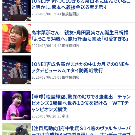
【ONE】チャトリCEOが６カ月日本に住んでいるこ
と明かし、熊本へ義援金送る考え示す
2026/08/06 19:41
相撲格闘技
高木菜那さん 親友・角田夏実さん誕生日祝福
「ようこそ34歳へ」旅行計画も言及「可愛すぎる」
2026/08/06 19:12
相撲格闘技
【ONE】吉成名高がまさかの中１カ月でのONEキ
ックデビュー＆ムエタイ防衛戦敢行
2026/08/06 19:09
相撲格闘技
【卓球】松島輝空、驚異の粘りで８強進出 チャン
ピオンズ２勝目へ世界１３位を退ける…ＷＴＴチ
ャンピオンズ横浜
2026/08/06 20:35
卓球
【注目馬動向】府中牝馬Ｓ１４着のヴァルキリーバ
ースは京成杯ＡＨで巻き返しへ サンデーサラブ