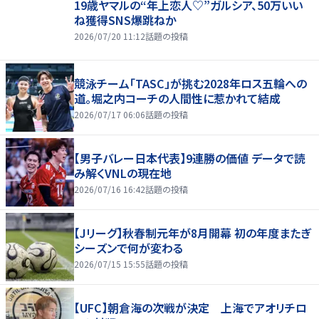
19歳ヤマルの“年上恋人♡”ガルシア、50万いい
ね獲得SNS爆跳ねか
2026/07/20 11:12
話題の投稿
競泳チーム「TASC」が挑む2028年ロス五輪への
道。堀之内コーチの人間性に惹かれて結成
2026/07/17 06:06
話題の投稿
【男子バレー日本代表】9連勝の価値 データで読
み解くVNLの現在地
2026/07/16 16:42
話題の投稿
【Jリーグ】秋春制元年が8月開幕 初の年度またぎ
シーズンで何が変わる
2026/07/15 15:55
話題の投稿
【UFC】朝倉海の次戦が決定 上海でアオリチロ