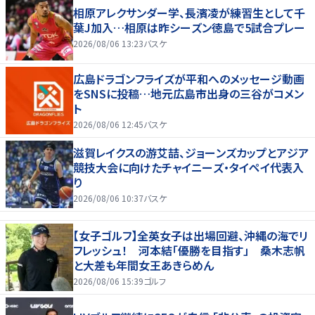
相原アレクサンダー学、長濱凌が練習生として千
葉J加入…相原は昨シーズン徳島で5試合プレー
2026/08/06 13:23
バスケ
広島ドラゴンフライズが平和へのメッセージ動画
をSNSに投稿…地元広島市出身の三谷がコメン
ト
2026/08/06 12:45
バスケ
滋賀レイクスの游艾喆、ジョーンズカップとアジア
競技大会に向けたチャイニーズ・タイペイ代表入
り
2026/08/06 10:37
バスケ
【女子ゴルフ】全英女子は出場回避、沖縄の海でリ
フレッシュ！ 河本結「優勝を目指す」 桑木志帆
と大差も年間女王あきらめん
2026/08/06 15:39
ゴルフ