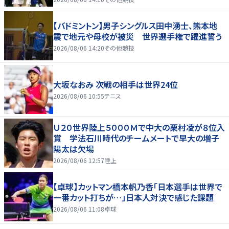
【バドミントン】男子シングルス田中湧士、熊本地
震で地元や母校が被災 世界選手権で躍進誓う
2026/08/06 14:20
その他競技
大坂なおみ 次戦の相手は世界24位
2026/08/06 10:55
テニス
Ｕ２０世界陸上５０００Ｍで中大の栗村凌が８位入
賞 学法石川時代のチームメートで早大の増子
陽太は欠場
2026/08/06 12:57
陸上
【卓球】カットマン橋本帆乃香「日本選手は世界で
一番カット打ちが…」日本人対決で感じた課題
2026/08/06 11:08
卓球