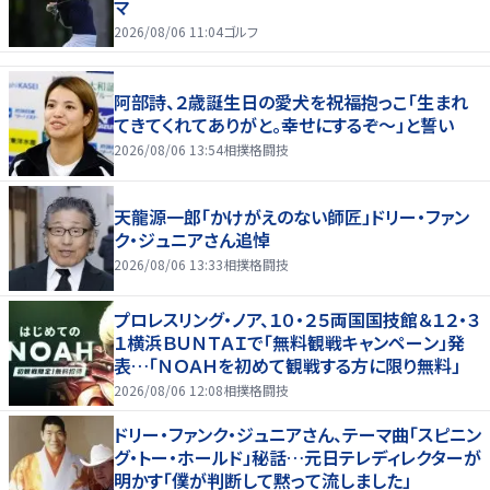
マ
2026/08/06 11:04
ゴルフ
阿部詩、２歳誕生日の愛犬を祝福抱っこ「生まれ
てきてくれてありがと。幸せにするぞ～」と誓い
2026/08/06 13:54
相撲格闘技
天龍源一郎「かけがえのない師匠」ドリー・ファン
ク・ジュニアさん追悼
2026/08/06 13:33
相撲格闘技
プロレスリング・ノア、１０・２５両国国技館＆１２・３
１横浜ＢＵＮＴＡＩで「無料観戦キャンペーン」発
表…「ＮＯＡＨを初めて観戦する方に限り無料」
2026/08/06 12:08
相撲格闘技
ドリー・ファンク・ジュニアさん、テーマ曲「スピニン
グ・トー・ホールド」秘話…元日テレディレクターが
明かす「僕が判断して黙って流しました」