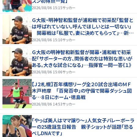
ズン初得点一覧】
2026/08/06 15:15
サッカー
Ｇ大阪・明神智和監督が浦和戦で初采配「監督と
は呼ばれていない。呼んでほしいとは一切ない」
開幕戦は「私服で。妻に決めてもらって」…新指
揮官の一問一答《２》
2026/08/06 15:10
サッカー
Ｇ大阪の明神智和新監督が開幕・浦和戦で初采
配「サポーターの方、関係者の方は特別な思いが
ある。大きな試合になる」…指揮官一問一答《１》
2026/08/06 15:06
サッカー
【Ｊ２札幌】百年構想リーグ全２０試合出場のＭＦ
木戸柊摩 「百発百中」の守備で開幕ダッシュ図
る…８日にホーム・徳島戦
2026/08/06 14:53
サッカー
「やっぱ美人はママ譲り～」人気女子バレーボーラ
ーの25歳誕生日報告 親子ショットが話題「恐る
べしDNAです」