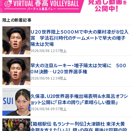
陸上
の新着記事
Ｕ２０世界陸上５０００Ｍで中大の栗村凌が８位入
賞 学法石川時代のチームメートで早大の増子
陽太は欠場
2026/08/06 12:57
陸上
早大の注目ルーキー・増子陽太は欠場に ５００
０Ｍ決勝…Ｕ２０世界選手権
2026/08/06 12:34
陸上
久保凛、U20世界選手権出場表明＆水風呂オフシ
ョット公開に「日本の誇り」「素晴らしい腹筋」
2026/08/06 09:57
陸上
【箱根駅伝 名ランナー列伝】大津顕杜 東洋大黄
金期を支えた「いぶし銀」の存在 最後は同期の設