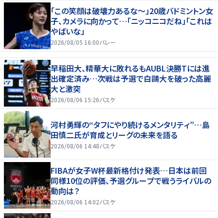
「この笑顔は破壊力あるな〜」20歳バドミントン女
子、カメラに向かって…「ニッコニコだね」「これは
やばいな」
2026/08/05 16:00
バレー
早稲田大、精華大に敗れるもAUBL決勝Tには進
出確定済み…次戦は予選で白鷗大を破った高麗
大と激突
2026/08/06 15:26
バスケ
河村勇輝の“タフにやり続けるメンタリティ”…島
田慎二氏が育成とリーグの未来を語る
2026/08/06 14:48
バスケ
FIBAが女子W杯最新格付け発表…日本は前回
同様10位の評価、予選グループで戦うライバルの
動向は？
2026/08/06 14:02
バスケ