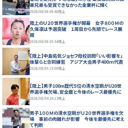
楽兄弟も受賞できなかった金栗杯に輝く
2026/08/06 06:40
陸上
陸上のＵ２０世界選手権が開幕 女子８００Ｍの
久保凛は予選突破 １周目から先頭でレース展
開
2026/08/06 05:34
陸上
【陸上】中島佑気ジョセフ母校訪問「いい影響を」
後輩らと合同練習 アジア大会男子400ｍ代表
2026/08/05 15:08
陸上
【陸上】男子100m歴代５位の清水空跳がU20世
界選手権欠場、安全面と今後のレース最優先に
2026/08/04 16:13
陸上
男子１００Ｍの清水空跳がＵ２０世界選手権を欠
場 事前の肉離れが影響 今後を最優先に考え
て判断