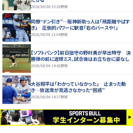
2026/08/06 15:10
野球
同僚“ドン引き”…阪神新助っ人は「飛距離やばす
ぎ」 圧倒的パワーに歓喜「右のバースや！」
2026/08/06 15:04
野球
【ソフトバンク】前日拙守の野村勇が早出特守 決
勝弾の前に送球ミス、試合後はお立ち台に姿なし
2026/08/06 14:42
野球
大谷翔平は「わかっていなかった」 止まった動
き…放送席が見逃さなかった“困惑”
2026/08/06 14:37
野球