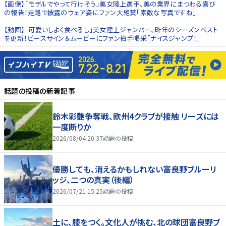
【画像】「モデルでやって行けそう」美女陸上選手、美の業界にまつわる喜び
の報告！走路で披露のウェア姿にファン大絶賛「素敵な写真ですね」
【動画】「可愛いしよく食べるし」美女陸上ジャンパー、昨年のシーズンベスト
を更新！ピースサイン＆ムービーにファン拍手喝采「ナイスジャンプ！」
話題の投稿
の新着記事
鈴木彩艶争奪戦、欧州4クラブが接触 リーズには
一度断りか
2026/08/04 20:37
話題の投稿
優勝しても、消えるかもしれない――富良野ブルーリ
ッジ、二つの真実（後編）
2026/07/21 15:25
話題の投稿
土に、膝をつく。文化人が挑む、北の球団――富良野ブ