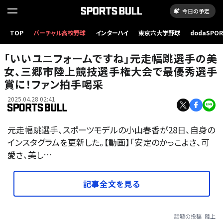
今日の予定
TOP
バーチャル高校野球
インターハイ
東京六大学野球
dodaSPO
（新しいタブ
「いいユニフォームですね」元走幅跳選手の美
女、三郷市陸上競技選手権大会で最優秀選手
賞に！ファン拍手喝采
2025.04.28 02:41
元走幅跳選手、スポーツモデルの小山春香が28日、自身の
インスタグラムを更新した。【動画】「安定のかっこよさ、可
愛さ、美し…
記事全文を見る
話題の投稿
陸上