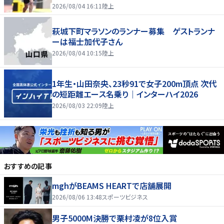
2026/08/04 16:11
陸上
萩城下町マラソンのランナー募集 ゲストランナ
ーは福士加代子さん
2026/08/04 10:15
陸上
1年生・山田奈央、23秒91で女子200m頂点 次代
の短距離エース名乗り｜インターハイ2026
2026/08/03 22:09
陸上
おすすめの記事
mghがBEAMS HEARTで店舗展開
2026/08/06 13:48
スポーツビジネス
男子5000M決勝で栗村凌が8位入賞