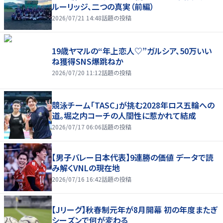
ルーリッジ、二つの真実（前編）
2026/07/21 14:48
話題の投稿
19歳ヤマルの“年上恋人♡”ガルシア、50万いい
ね獲得SNS爆跳ねか
2026/07/20 11:12
話題の投稿
競泳チーム「TASC」が挑む2028年ロス五輪への
道。堀之内コーチの人間性に惹かれて結成
2026/07/17 06:06
話題の投稿
【男子バレー日本代表】9連勝の価値 データで読
み解くVNLの現在地
2026/07/16 16:42
話題の投稿
【Jリーグ】秋春制元年が8月開幕 初の年度またぎ
シーズンで何が変わる