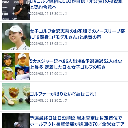
LIVゴルフ継続にCEOが自信 「非公表」の投資家
と契約合意へ
2026/08/06 13:30
ゴルフ
女子ゴルフ金沢志奈のお花畑でのノースリーブ姿
に「８頭身！」「モデルさん」と絶賛の声
2026/08/06 13:05
ゴルフ
5大メジャー延べ86人出場&予選通過52人は史
上最多 定着した日本女子ゴルフの強さ
2026/08/06 12:00
ゴルフ
ゴルファーが摂りたい『油』はこれ！
2026/08/06 11:30
ゴルフ
予選最終日は日没順延 岩永杏奈は暫定首位で
ホールアウト 長澤愛羅が挽回の70／全米女子ア