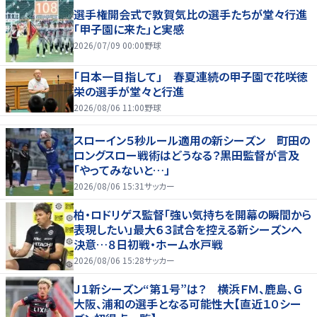
選手権開会式で敦賀気比の選手たちが堂々行進
「甲子園に来た」と実感
2026/07/09 00:00
野球
「日本一目指して」 春夏連続の甲子園で花咲徳
栄の選手が堂々と行進
2026/08/06 11:00
野球
スローイン５秒ルール適用の新シーズン 町田の
ロングスロー戦術はどうなる？黒田監督が言及
「やってみないと…」
2026/08/06 15:31
サッカー
柏・ロドリゲス監督「強い気持ちを開幕の瞬間から
表現したい」最大６３試合を控える新シーズンへ
決意…８日初戦・ホーム水戸戦
2026/08/06 15:28
サッカー
Ｊ１新シーズン“第１号”は？ 横浜ＦＭ、鹿島、Ｇ
大阪、浦和の選手となる可能性大【直近１０シー