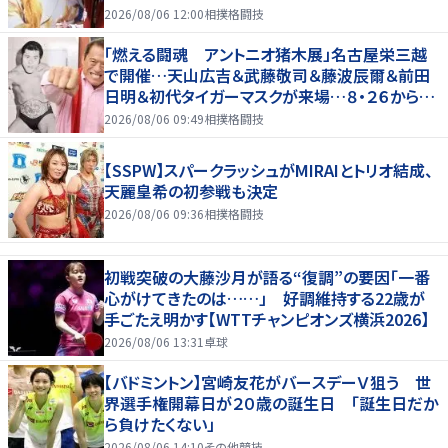
2026/08/06 12:00
相撲格闘技
「燃える闘魂 アントニオ猪木展」名古屋栄三越
で開催…天山広吉＆武藤敬司＆藤波辰爾＆前田
日明＆初代タイガーマスクが来場…８・２６から９・
７まで
2026/08/06 09:49
相撲格闘技
【SSPW】スパークラッシュがMIRAIとトリオ結成、
天麗皇希の初参戦も決定
2026/08/06 09:36
相撲格闘技
初戦突破の大藤沙月が語る“復調”の要因「一番
心がけてきたのは……」 好調維持する22歳が
手ごたえ明かす【WTTチャンピオンズ横浜2026】
2026/08/06 13:31
卓球
【バドミントン】宮崎友花がバースデーＶ狙う 世
界選手権開幕日が２０歳の誕生日 「誕生日だか
ら負けたくない」
2026/08/06 14:10
その他競技