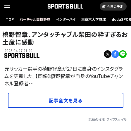
今日の予定
TOP
バーチャル高校野球
インターハイ
東京六大学野球
dodaSPO
（新しいタブ
槙野智章、アンタッチャブル柴田の粋すぎるお
土産に感動
2025.04.27 21:20
元サッカー選手の槙野智章が27日に自身のインスタグラ
ムを更新した。【画像】槙野智章が自身のYouTubeチャン
ネル登録者…
記事全文を見る
話題の投稿
ライフスタイル