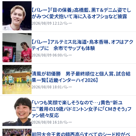
【バレー】「目の保養」高橋藍、黒Ｔ＆デニム姿でし
がみつく愛犬抱いて海に入るオフショなど披露
2026/08/09 12:12
バレー
【バレー】アルテミス北海道・鳥本香琳、オフはアク
ティブに 余市でサップも体験
2026/08/09 06:00
バレー
清風が初優勝 男子最終順位と個人賞、試合結
果一覧【近畿インターハイ2026】
2026/08/08 18:01
バレー
「いつも笑顔で楽しそうなので…」黄色“新ユ
ニ”着用の19歳バドミントン女子に「CMきそう」フ
ァン続々反応
2026/08/08 16:10
バレー
前回大会王者の鎮西高らすべてのシード校がベ