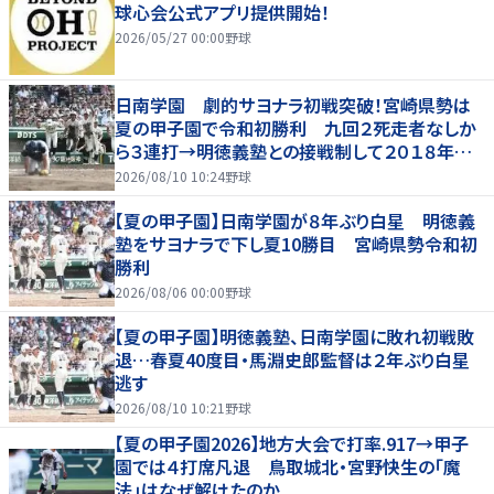
球心会公式アプリ提供開始！
2026/05/27 00:00
野球
日南学園 劇的サヨナラ初戦突破！宮崎県勢は
夏の甲子園で令和初勝利 九回２死走者なしか
ら３連打→明徳義塾との接戦制して２０１８年以
来の勝利
2026/08/10 10:24
野球
【夏の甲子園】日南学園が８年ぶり白星 明徳義
塾をサヨナラで下し夏10勝目 宮崎県勢令和初
勝利
2026/08/06 00:00
野球
【夏の甲子園】明徳義塾、日南学園に敗れ初戦敗
退…春夏40度目・馬淵史郎監督は２年ぶり白星
逃す
2026/08/10 10:21
野球
【夏の甲子園2026】地方大会で打率.917→甲子
園では４打席凡退 鳥取城北・宮野快生の「魔
法」はなぜ解けたのか