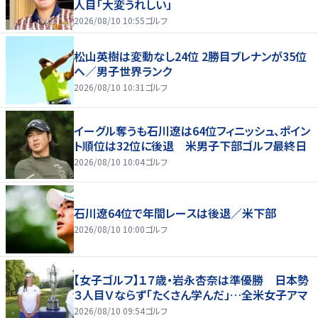
人目「大変うれしい」
2026/08/10 10:55
ゴルフ
松山英樹は変動なし24位 2勝目ブレナンが35位
へ／男子世界ランク
2026/08/10 10:31
ゴルフ
イーグル奪うも石川遼は64位フィニッシュ、ポイン
ト順位は32位に後退 米男子下部ゴルフ最終日
2026/08/10 10:04
ゴルフ
石川遼64位で年間レースは後退／米下部
2026/08/10 10:00
ゴルフ
【女子ゴルフ】１７歳・岩永杏奈は準優勝 日本勢
３人目Ｖならず「たくさん学んだ」…全米女子アマ
2026/08/10 09:54
ゴルフ