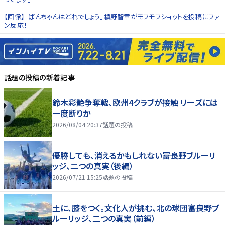
【画像】「ぱんちゃんはどれでしょう」槙野智章がモフモフショットを投稿にファ
ン反応！
話題の投稿
の新着記事
鈴木彩艶争奪戦、欧州4クラブが接触 リーズには
一度断りか
2026/08/04 20:37
話題の投稿
優勝しても、消えるかもしれない――富良野ブルーリ
ッジ、二つの真実（後編）
2026/07/21 15:25
話題の投稿
土に、膝をつく。文化人が挑む、北の球団――富良野ブ
ルーリッジ、二つの真実（前編）