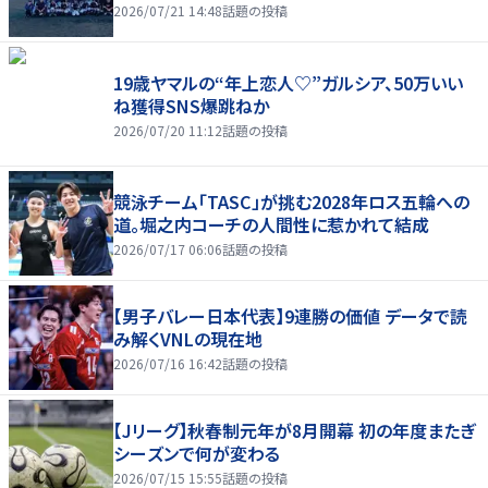
2026/07/21 14:48
話題の投稿
19歳ヤマルの“年上恋人♡”ガルシア、50万いい
ね獲得SNS爆跳ねか
2026/07/20 11:12
話題の投稿
競泳チーム「TASC」が挑む2028年ロス五輪への
道。堀之内コーチの人間性に惹かれて結成
2026/07/17 06:06
話題の投稿
【男子バレー日本代表】9連勝の価値 データで読
み解くVNLの現在地
2026/07/16 16:42
話題の投稿
【Jリーグ】秋春制元年が8月開幕 初の年度またぎ
シーズンで何が変わる
2026/07/15 15:55
話題の投稿