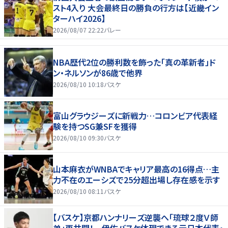
スト4入り 大会最終日の勝負の行方は【近畿イン
ターハイ2026】
2026/08/07 22:22
バレー
NBA歴代2位の勝利数を飾った「真の革新者」ド
ン・ネルソンが86歳で他界
2026/08/10 10:18
バスケ
富山グラウジーズに新戦力…コロンビア代表経
験を持つSG兼SFを獲得
2026/08/10 09:30
バスケ
山本麻衣がWNBAでキャリア最高の16得点…主
力不在のエーシズで25分超出場し存在感を示す
2026/08/10 08:11
バスケ
【バスケ】京都ハンナリーズ逆襲へ「琉球２度Ｖ師
弟」再共闘！ 伊佐バスケ体現できる元日本代表・