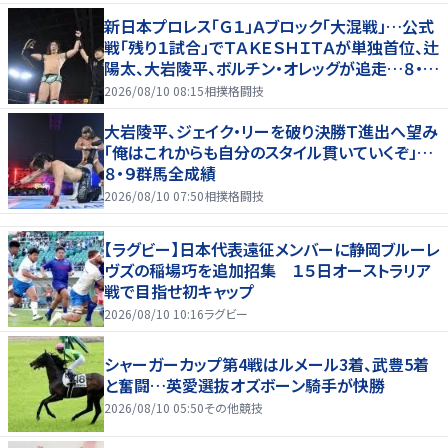
新日本プロレス「Ｇ１」Ａブロック「大混戦」…公式
戦「残り１試合」でＴＡＫＥＳＨＩＴＡが単独首位、辻
陽太、大岩陵平、ボルチン・オレッグが追走…８・９
群馬全成績
2026/08/10 08:15
相撲格闘技
大岩陵平、ジェイク・リーを破り決勝Ｔ進出へ望み
「俺はこれからも自分のスタイル貫いていくぞ」…
８・９群馬全成績
2026/08/10 07:50
相撲格闘技
【ラグビー】日本代表遠征メンバーに静岡ブルーレ
ヴズの稲場巧を追加招集 １５日オーストラリア
戦で目指せ初キャップ
2026/08/10 10:16
ラグビー
シャーガーカップ第4戦はルメール3着、武豊5着
と奮闘…英愛選抜オズボーン騎手が快勝
2026/08/10 05:50
その他競技