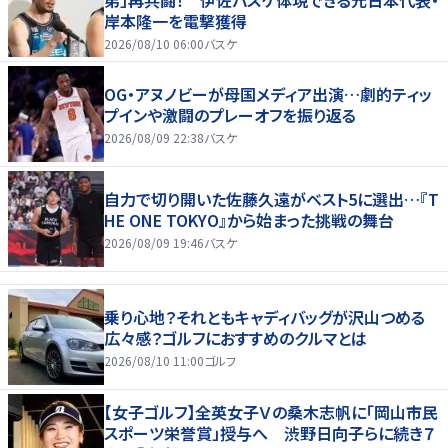
岸本隆一を電撃獲得
2026/08/10 06:00
バスケ
OG・アヌノビーが母国メディア出演…劇的ティッ
プインや激闘のプレーオフを振り返る
2026/08/09 22:38
バスケ
自力で切り開いた佐藤久遠がベスト5に選出…『T
HE ONE TOKYO』から始まった挑戦の舞台
2026/08/09 19:46
バスケ
乗り心地？それともキャディバッグが沢山つめる
広々感？ゴルフにおすすめのクルマとは
2026/08/10 11:00
ゴルフ
【女子ゴルフ】全英女子Ｖの桑木志帆に「岡山市民
スポーツ栄誉賞」授与へ 渋野日向子らに続き７