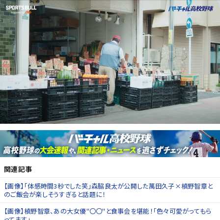
関連記事
【画像】「体感時間3秒でした笑」森脇良太が公開した萬田久子×槙野智章と
のご飯会が楽しそうすぎると話題に！
【画像】槙野智章、あの大女優"〇〇"と食事会を堪能！「色々可愛がってもら
ってます」