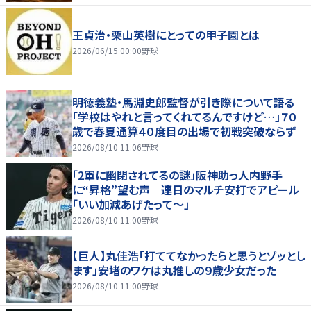
王貞治・栗山英樹にとっての甲子園とは
2026/06/15 00:00
野球
明徳義塾・馬淵史郎監督が引き際について語る
「学校はやれと言ってくれてるんですけど…」７０
歳で春夏通算４０度目の出場で初戦突破ならず
2026/08/10 11:06
野球
「2軍に幽閉されてるの謎」阪神助っ人内野手
に“昇格”望む声 連日のマルチ安打でアピール
「いい加減あげたって〜」
2026/08/10 11:00
野球
【巨人】丸佳浩「打ててなかったらと思うとゾッとし
ます」安堵のワケは丸推しの９歳少女だった
2026/08/10 11:00
野球