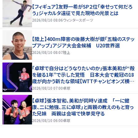
【フィギュア】友野一希がSP２位「幸せって何だろ
う」ジャカルタ遠征で見た現地の光景とは
2026/08/10 08:06
ウィンタースポーツ
【陸上】400ｍ障害の後藤大樹が銀「五輪のステッ
プアップ」アジア大会金候補 U20世界選
2026/08/10 08:07
陸上
「卓球で自分はどうなりたいのか」張本美和が“殻
を破る1年”で示した覚悟 日本大会で戴冠の18
歳が向かう新たな領域【WTTチャンピオンズ横浜
2026】
2026/08/10 07:00
卓球
【卓球】張本智和、美和が同時Ｖ達成 「一に健
康、二に勉強、三に卓球」と両親の教えのもと育っ
た兄妹 両親は会場で快挙見守る
2026/08/10 06:00
卓球