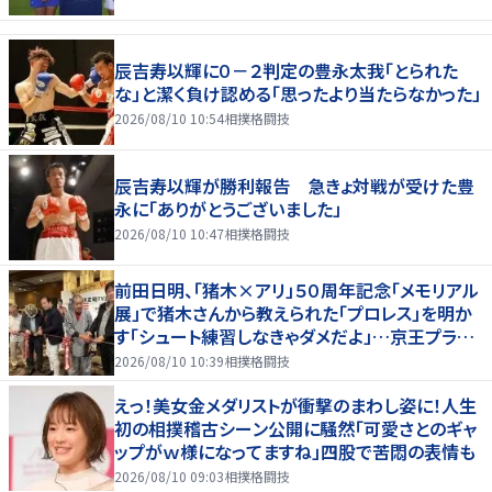
辰吉寿以輝に０－２判定の豊永太我「とられた
な」と潔く負け認める「思ったより当たらなかった」
2026/08/10 10:54
相撲格闘技
辰吉寿以輝が勝利報告 急きょ対戦が受けた豊
永に「ありがとうございました」
2026/08/10 10:47
相撲格闘技
前田日明、「猪木×アリ」５０周年記念「メモリアル
展」で猪木さんから教えられた「プロレス」を明か
す「シュート練習しなきゃダメだよ」…京王プラザ
ホテルで３１日まで
2026/08/10 10:39
相撲格闘技
えっ！美女金メダリストが衝撃のまわし姿に！人生
初の相撲稽古シーン公開に騒然「可愛さとのギャ
ップがｗ様になってますね」四股で苦悶の表情も
2026/08/10 09:03
相撲格闘技