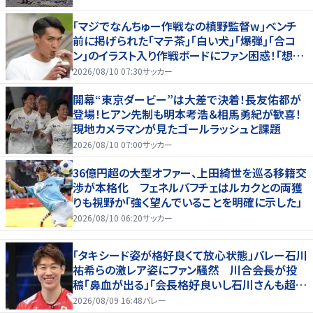
｢マジでなんちゅー作戦なの槙野監督w｣ベンチ
前に掲げられた｢マテ茶｣｢白い犬｣｢爆弾｣｢合コ
ン｣のイラスト入り作戦ボードにファン困惑！｢想像
よりデカくて吹いた｣
2026/08/10 07:30
サッカー
開幕“東京ダービー”は大差で決着！長友佑都が
登場！ヒアン先制も明本考浩＆相馬勇紀が歓喜！
現地カメラマンが見たゴールラッシュと課題
2026/08/10 07:00
サッカー
36億円超の大型オファー、上田綺世を巡る移籍交
渉が本格化 フェネルバフチェはルカクとの両獲
りも視野か「強く望んでいることを明確に示した」
2026/08/10 06:20
サッカー
「タキシード姿が格好良くて放心状態」バレー石川
祐希らの激レア姿にファン騒然 川合会長が投
稿「鼻血が出る」「会長格好良いし石川さんも超格
好いい」
2026/08/09 16:48
バレー