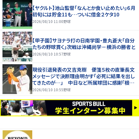
【ヤクルト】池山監督「なんとか食い止めたい」６月
初旬には貯金11も…ついに借金２ケタ10
2026/08/10 11:00
野球
【甲子園】サヨナラ打の日南学園・豊丸蒼大「自分
たちの野球貫く」次戦は沖縄尚学－横浜の勝者と
2026/08/10 10:57
野球
現役引退発表の又吉克樹 便箋５枚の直筆長文
メッセージで決断理由明かす「必死に結果を出し
てきたのが…」 中日など所属球団に感謝「根気
強く指導してもらった」
2026/08/10 10:55
野球