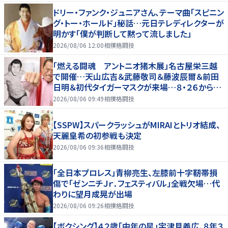
ドリー・ファンク・ジュニアさん、テーマ曲「スピニン
グ・トー・ホールド」秘話…元日テレディレクターが
明かす「僕が判断して黙って流しました」
2026/08/06 12:00
相撲格闘技
「燃える闘魂 アントニオ猪木展」名古屋栄三越
で開催…天山広吉＆武藤敬司＆藤波辰爾＆前田
日明＆初代タイガーマスクが来場…８・２６から９・
７まで
2026/08/06 09:49
相撲格闘技
【SSPW】スパークラッシュがMIRAIとトリオ結成、
天麗皇希の初参戦も決定
2026/08/06 09:36
相撲格闘技
「全日本プロレス」青柳亮生、左膝前十字靭帯損
傷で「ゼンニチＪｒ．フェスティバル」全戦欠場…代
わりに望月成晃が出場
2026/08/06 09:26
相撲格闘技
【ボクシング】４２歳「中年の星」宇津見義広、８年３