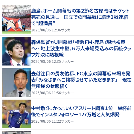
鹿島、ホーム開幕戦の第２節名古屋戦はチケット
完売の見通し…国立での開幕戦に続き２戦連続
で“超満員”
2026/08/06 12:36
サッカー
森保監督がＪ開幕戦「横浜ＦＭ-鹿島」現地視察
へ…地上波生中継、６万人来場見込みの伝統クラ
ブ対決に熱視線
2026/08/06 12:35
サッカー
去就注目の長友佑都、ＦＣ東京の開幕戦来場を発
表「みなさまへご挨拶させていただきます」 現在
無所属の状態続く
2026/08/06 11:56
サッカー
中村敬斗、かっこいいアスリート調査１位 W杯前
後でインスタフォロワー127万増と人気爆発
2026/08/06 11:22
サッカー