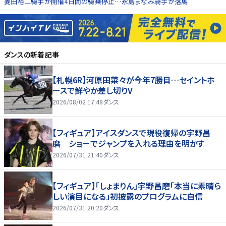
菱田裕二騎手が開催4日間の騎乗停止…永島まなみ騎手が落馬
ダンス
の新着記事
【札幌6R】河原田菜々が今年7勝目…セイントホ
ースで鮮やか差し切りV
2026/08/02 17:48
ダンス
【フィギュア】アイスダンスで現役復帰の宇野昌
磨 ショーでジャンプを入れる理由を明かす
2026/07/31 21:40
ダンス
【フィギュア】「しょまりん」宇野昌磨「本当に素晴ら
しい演目になる」初披露のプログラムに自信
2026/07/31 20:20
ダンス