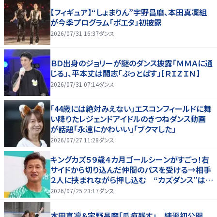
【フィギュア】“しょまりん”宇野昌磨、本田真凜組
が今季プログラム「ポエタ」初披露
2026/07/31 16:37
ダンス
ＢＤ出身のジョリーが謎のダンス披露「ＭＭＡに通
じる」、平本丈は闘志「ぶっとばす」【ＲＩＺＩＮ】
2026/07/31 07:14
ダンス
「44歳には絶対みえない」エスコンフィールドに舞
い降りたレジェンドアイドルのきつねダンス動画
が話題「永遠にかわいい」「ブクマした」
2026/07/27 11:28
ダンス
キングカズ５９歳４カ月ゴールシーンがすごっ！右
サイドから切り込んだ仲間のパスを受ける→相手
２人に挟まれながら押し込む “カズダンス”はせ
ず
2026/07/25 23:17
ダンス
本田真凜＆宇野昌磨「爪痕残す」 練習初公開