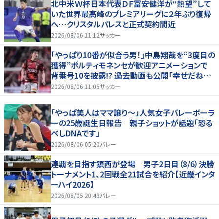
北中米Ｗ杯日本代表ＤＦ冨安健洋が“熱望”して
いた世界最高峰のプレミアリーグに２年ぶり復帰
へ…クリスタルパレスと正式契約間近
2026/08/06 11:12
サッカー
｢やっぱり10番が似合う男！｣中島翔哉を“3度目の
獲得”ポルティモネンセが歓迎アニメーションで
背番号10を披露!? 過去動画も公開｢幸せだね〜｣
｢爽やかイケメン｣
2026/08/06 11:05
サッカー
「やっぱ美人はママ譲り～」人気女子バレーボーラ
ーの25歳誕生日報告 親子ショットが話題「恐る
べしDNAです」
2026/08/06 05:20
バレー
連覇を目指す鎮西が登場 男子2日目（8/6）決勝
トーナメント1、2回戦全21試合を紹介【近畿インタ
ーハイ2026】
2026/08/05 20:43
バレー