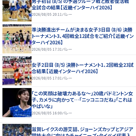
男子初日（8/5）の予選グループ戦と敗者復活戦
全試合の結果【近畿インターハイ2026】
2026/08/05 20:11
バレー
準決勝進出チームが決まる女子3日目（8/6）決勝
トーナメント3、4回戦全12試合をご紹介【近畿イン
ターハイ2026】
2026/08/05 17:31
バレー
女子2日目（8/5）決勝トーナメント1、2回戦全23試
合結果【近畿インターハイ2026】
2026/08/05 17:01
バレー
「この笑顔は破壊力あるな〜」20歳バドミントン女
子、カメラに向かって…「ニッコニコだね」「これは
やばいな」
2026/08/05 16:00
バレー
滋賀レイクスの游艾喆、ジョーンズカップとアジア
競技大会に向けたチャイニーズ・タイペイ代表入