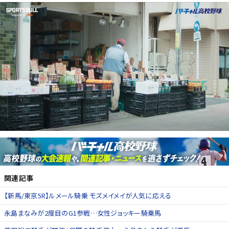
関連記事
【新馬/東京5R】ルメール騎乗 モズメイメイが人気に応える
永島まなみが2度目のG1参戦…女性ジョッキー騎乗馬