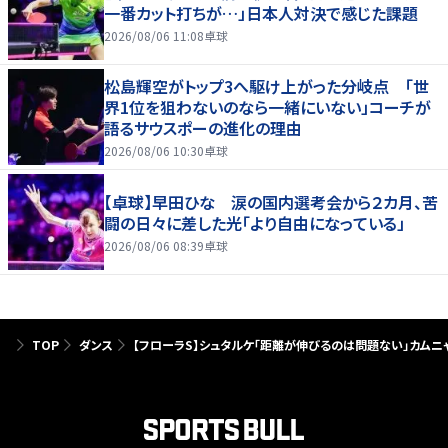
一番カット打ちが…」日本人対決で感じた課題
2026/08/06 11:08
卓球
松島輝空がトップ3へ駆け上がった分岐点 「世
界1位を狙わないのなら一緒にいない」コーチが
語るサウスポーの進化の理由
2026/08/06 10:30
卓球
【卓球】早田ひな 涙の国内選考会から２カ月、苦
闘の日々に差した光「より自由になっている」
2026/08/06 08:39
卓球
TOP
ダンス
【フローラS】シュタルケ「距離が伸びるのは問題ない」カム