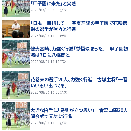
「甲子園に来た」と実感
2026/07/09 00:00
野球
「日本一目指して」 春夏連続の甲子園で花咲徳
栄の選手が堂々と行進
2026/08/06 11:00
野球
健大高崎、力強く行進「覚悟決まった」 甲子園初
戦は7日に八幡商と
2026/08/06 11:15
野球
花巻東の選手20人、力強く行進 古城主将「一番
いい思い出つくる」
2026/08/06 10:00
野球
大きな拍手に「鳥肌が立つ思い」 青森山田20人
開会式で元気に行進
2026/08/06 10:00
野球