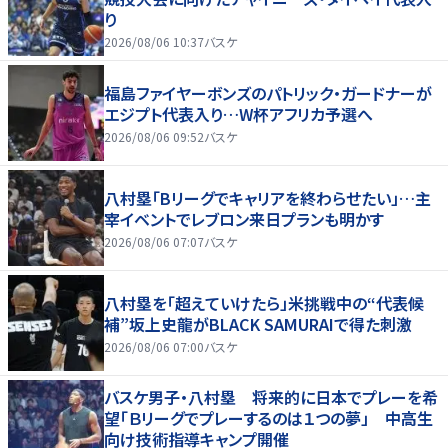
り
2026/08/06 10:37
バスケ
福島ファイヤーボンズのパトリック・ガードナーが
エジプト代表入り…W杯アフリカ予選へ
2026/08/06 09:52
バスケ
八村塁「Bリーグでキャリアを終わらせたい」…主
宰イベントでレブロン来日プランも明かす
2026/08/06 07:07
バスケ
八村塁を「超えていけたら」米挑戦中の“代表候
補”坂上史龍がBLACK SAMURAIで得た刺激
2026/08/06 07:00
バスケ
バスケ男子・八村塁 将来的に日本でプレーを希
望「Ｂリーグでプレーするのは１つの夢」 中高生
向け技術指導キャンプ開催