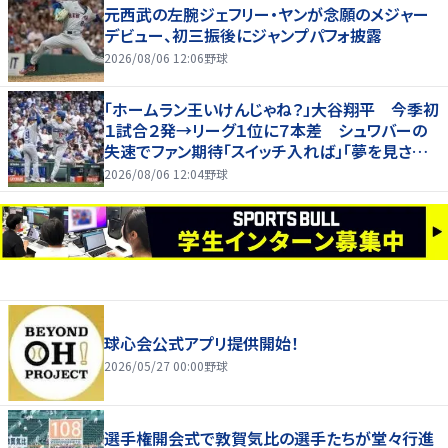
元西武の左腕ジェフリー・ヤンが念願のメジャー
デビュー、初三振後にジャンプパフォ披露
2026/08/06 12:06
野球
「ホームラン王いけんじゃね？」大谷翔平 今季初
１試合２発→リーグ１位に７本差 シュワバーの
失速でファン期待「スイッチ入れば」「夢を見させ
てくれる」
2026/08/06 12:04
野球
球心会公式アプリ提供開始！
2026/05/27 00:00
野球
選手権開会式で敦賀気比の選手たちが堂々行進