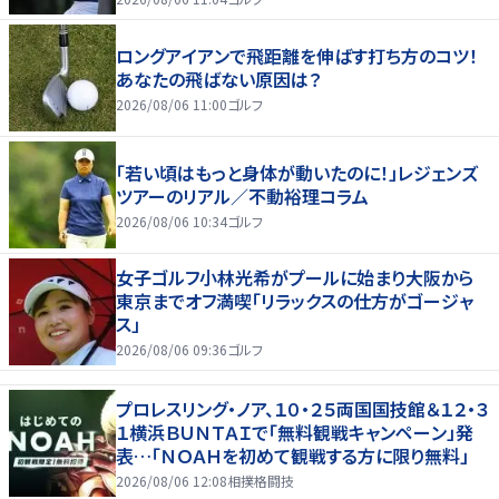
ロングアイアンで飛距離を伸ばす打ち方のコツ！
あなたの飛ばない原因は？
2026/08/06 11:00
ゴルフ
「若い頃はもっと身体が動いたのに！」レジェンズ
ツアーのリアル／不動裕理コラム
2026/08/06 10:34
ゴルフ
女子ゴルフ小林光希がプールに始まり大阪から
東京までオフ満喫「リラックスの仕方がゴージャ
ス」
2026/08/06 09:36
ゴルフ
プロレスリング・ノア、１０・２５両国国技館＆１２・３
１横浜ＢＵＮＴＡＩで「無料観戦キャンペーン」発
表…「ＮＯＡＨを初めて観戦する方に限り無料」
2026/08/06 12:08
相撲格闘技