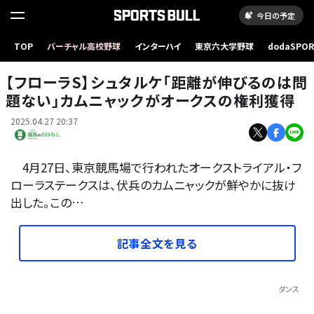
今日の予定
TOP
バーチャル高校野球
インターハイ
東京六大学野球
dodaSPO
フローラSでカムニャックに騎乗したA.シュタルケ騎手
（新しいタブ
【フローラS】シュタルケ「距離が伸びるのは問
題ない」カムニャックがオークスの権利獲得
2025.04.27 20:37
4月27日、東京競馬場で行われたオークストライアル・フ
ローラステークスは、伏兵のカムニャックが鮮やかに抜け
出した。この…
記事全文を見る
ダンス