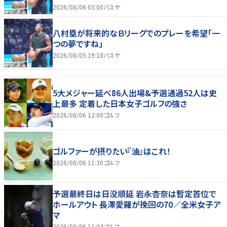
2026/08/06 05:00
バスケ
八村塁が将来的なＢリーグでのプレーを希望「一
つの夢ですね」
2026/08/05 19:18
バスケ
5大メジャー延べ86人出場&予選通過52人は史
上最多 定着した日本女子ゴルフの強さ
2026/08/06 12:00
ゴルフ
ゴルファーが摂りたい『油』はこれ！
2026/08/06 11:30
ゴルフ
予選最終日は日没順延 岩永杏奈は暫定首位で
ホールアウト 長澤愛羅が挽回の70／全米女子ア
マ
2026/08/06 11:04
ゴルフ