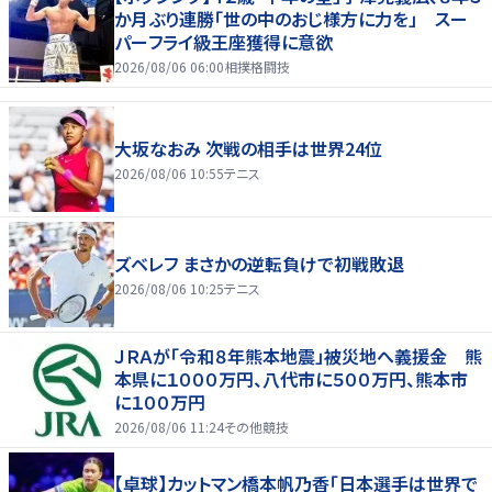
か月ぶり連勝「世の中のおじ様方に力を」 スー
パーフライ級王座獲得に意欲
2026/08/06 06:00
相撲格闘技
大坂なおみ 次戦の相手は世界24位
2026/08/06 10:55
テニス
ズベレフ まさかの逆転負けで初戦敗退
2026/08/06 10:25
テニス
ＪＲＡが「令和８年熊本地震」被災地へ義援金 熊
本県に１０００万円、八代市に５００万円、熊本市
に１００万円
2026/08/06 11:24
その他競技
【卓球】カットマン橋本帆乃香「日本選手は世界で