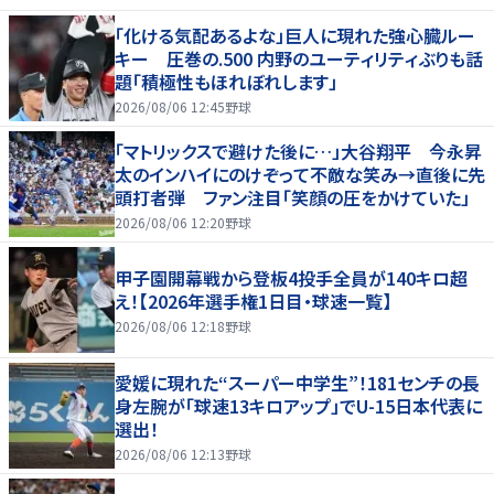
「化ける気配あるよな」巨人に現れた強心臓ルー
キー 圧巻の.500 内野のユーティリティぶりも話
題「積極性もほれぼれします」
2026/08/06 12:45
野球
「マトリックスで避けた後に…」大谷翔平 今永昇
太のインハイにのけぞって不敵な笑み→直後に先
頭打者弾 ファン注目「笑顔の圧をかけていた」
2026/08/06 12:20
野球
甲子園開幕戦から登板4投手全員が140キロ超
え！【2026年選手権1日目・球速一覧】
2026/08/06 12:18
野球
愛媛に現れた“スーパー中学生”！181センチの長
身左腕が「球速13キロアップ」でU-15日本代表に
選出！
2026/08/06 12:13
野球