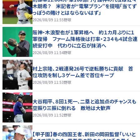
木朗希？ 米記者が“電撃プラン”を提唱「当てず
っぽうの賭けとはならないはず」
2026/08/09 11:55
野球
阪神・木浪聖也が１軍昇格へ 約１カ月ぶりに１
軍復帰 ファーム降格後は打率・２３４も４試合連
続安打中 代わりに立石が抹消へ
2026/08/09 11:54
野球
村上宗隆、２戦連発26号で逆転勝ちに貢献 首
位攻防を制し３ゲーム差で首位キープ
2026/08/09 11:53
野球
大谷翔平、８回１死一、二塁と追加点のチャンスも
空振り三振に倒れる 敵地は大歓声
2026/08/09 11:52
野球
【甲子園】春の四国王者、新田の岡田監督「いいと