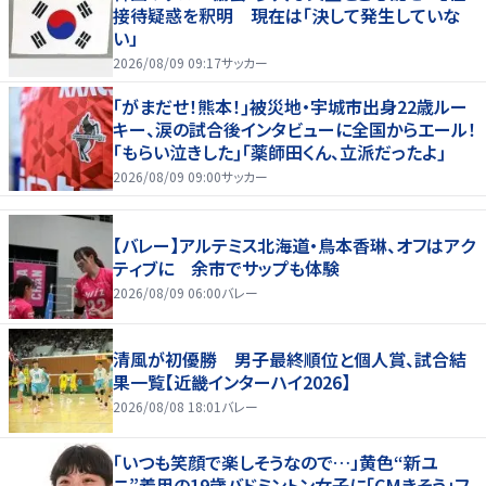
接待疑惑を釈明 現在は「決して発生していな
い」
2026/08/09 09:17
サッカー
｢がまだせ！熊本！｣被災地・宇城市出身22歳ルー
キー、涙の試合後インタビューに全国からエール！
｢もらい泣きした｣｢薬師田くん、立派だったよ｣
2026/08/09 09:00
サッカー
【バレー】アルテミス北海道・鳥本香琳、オフはアク
ティブに 余市でサップも体験
2026/08/09 06:00
バレー
清風が初優勝 男子最終順位と個人賞、試合結
果一覧【近畿インターハイ2026】
2026/08/08 18:01
バレー
「いつも笑顔で楽しそうなので…」黄色“新ユ
ニ”着用の19歳バドミントン女子に「CMきそう」フ