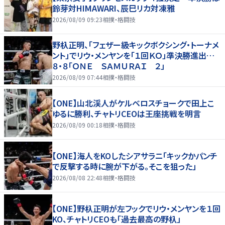
鈴芽対HIMAWARI、辰巳リカ対凍雅
2026/08/09 09:23
相撲・格闘技
野杁正明、「フェザー級キックボクシング・トーナメ
ント」でリウ・メンヤンを「１回ＫＯ」準決勝進出…
８・８「ＯＮＥ ＳＡＭＵＲＡＩ ２」
2026/08/09 07:44
相撲・格闘技
【ONE】山北渓人がケルベロスチョークで田上こ
ゆるに勝利、チャトリCEOは王座挑戦を明言
2026/08/09 00:18
相撲・格闘技
【ONE】海人をKOしたシアサラニ「キックかパンチ
で反撃する時に腕が下がる。そこを狙った」
2026/08/08 22:48
相撲・格闘技
【ONE】野杁正明が左フックでリウ・メンヤンを１回
KO、チャトリCEOも「過去最高の野杁」