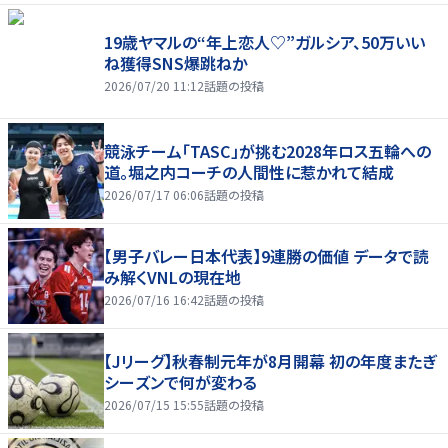
19歳ヤマルの“年上恋人♡”ガルシア、50万いい
ね獲得SNS爆跳ねか
2026/07/20 11:12
話題の投稿
競泳チーム「TASC」が挑む2028年ロス五輪への
道。堀之内コーチの人間性に惹かれて結成
2026/07/17 06:06
話題の投稿
【男子バレー日本代表】9連勝の価値 データで読
み解くVNLの現在地
2026/07/16 16:42
話題の投稿
【Jリーグ】秋春制元年が8月開幕 初の年度またぎ
シーズンで何が変わる
2026/07/15 15:55
話題の投稿