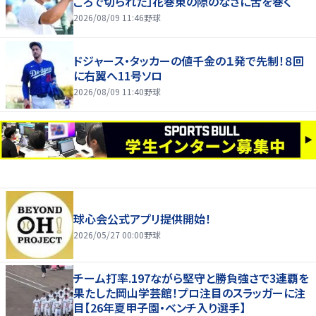
ころで切られた」花巻東の隙のなさに舌を巻く
2026/08/09 11:46
野球
ドジャース・タッカーの値千金の１発で先制！８回
に右翼へ11号ソロ
2026/08/09 11:40
野球
球心会公式アプリ提供開始！
2026/05/27 00:00
野球
チーム打率.197ながら堅守と勝負強さで3連覇を
果たした岡山学芸館！プロ注目のスラッガーに注
目【26年夏甲子園・ベンチ入り選手】