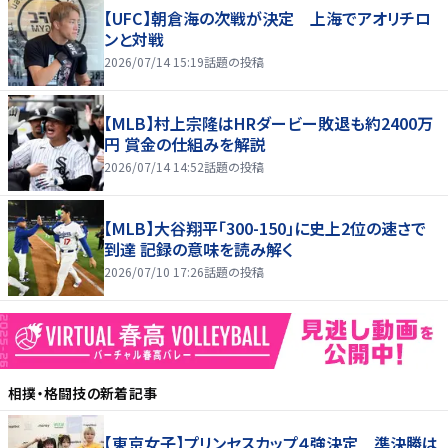
【UFC】朝倉海の次戦が決定 上海でアオリチロ
ンと対戦
2026/07/14 15:19
話題の投稿
【MLB】村上宗隆はHRダービー敗退も約2400万
円 賞金の仕組みを解説
2026/07/14 14:52
話題の投稿
【MLB】大谷翔平「300-150」に史上2位の速さで
到達 記録の意味を読み解く
2026/07/10 17:26
話題の投稿
相撲・格闘技
の新着記事
【東京女子】プリンセスカップ４強決定 準決勝は