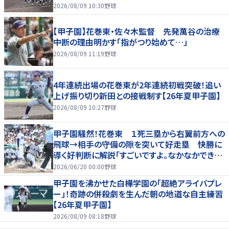
2026/08/09 10:30
野球
【甲子園】花巻東・佐々木監督 先発萬谷の治療
中断の理由明かす「指がつり始めて…」
2026/08/09 11:19
野球
4年連続出場の花巻東が2年連続初戦突破！追い
上げ振り切り新田との接戦制す【26年夏甲子園】
2026/08/09 10:27
野球
甲子園騒然！花巻東 １死三塁から右翼前方への
飛球→相手の守備の隙を突いて好走塁 快勝に
導く好判断に解説「すごいですよ。なかなかできな
いプレー」
2026/06/20 00:00
野球
甲子園を沸かせた白樺学園の「超絶アライバプレ
ー」！奇跡の併殺劇を生んだ朝の地道な自主練習
【26年夏甲子園】
2026/08/09 08:18
野球