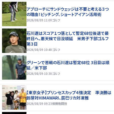
アプローチにサンドウェッジは不要と考える３つ
の理由！ピッチング、ショートアイアン活用術
2026/08/09 11:00
ゴルフ
石川遼はスコア１つ落として暫定68位後退で最
終日へ、悪天候で日没順延 米男子下部ゴルフ
第３日
2026/08/09 10:40
ゴルフ
グリーンで苦戦の石川遼は暫定68位 3日目は順
延／米下部
2026/08/09 10:30
ゴルフ
【東京女子】プリンセスカップ４強決定 準決勝は
鈴芽対HIMAWARI、辰巳リカ対凍雅
2026/08/09 09:23
相撲格闘技