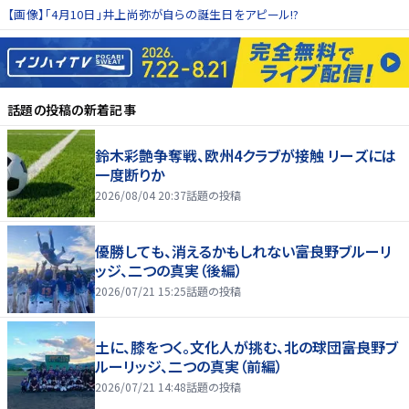
【画像】「4月10日」井上尚弥が自らの誕生日をアピール!?
話題の投稿
の新着記事
鈴木彩艶争奪戦、欧州4クラブが接触 リーズには
一度断りか
2026/08/04 20:37
話題の投稿
優勝しても、消えるかもしれない――富良野ブルーリ
ッジ、二つの真実（後編）
2026/07/21 15:25
話題の投稿
土に、膝をつく。文化人が挑む、北の球団――富良野ブ
ルーリッジ、二つの真実（前編）
2026/07/21 14:48
話題の投稿