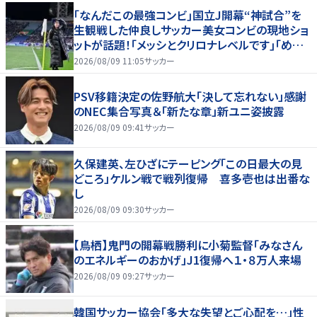
｢なんだこの最強コンビ｣国立J開幕“神試合”を
生観戦した仲良しサッカー美女コンビの現地ショ
ットが話題！｢メッシとクリロナレベルです｣｢めちゃ
くちゃ可愛い｣
2026/08/09 11:05
サッカー
PSV移籍決定の佐野航大「決して忘れない」感謝
のNEC集合写真＆「新たな章」新ユニ姿披露
2026/08/09 09:41
サッカー
久保建英、左ひざにテーピング「この日最大の見
どころ」ケルン戦で戦列復帰 喜多壱也は出番な
し
2026/08/09 09:30
サッカー
【鳥栖】鬼門の開幕戦勝利に小菊監督「みなさん
のエネルギーのおかげ」J1復帰へ１・８万人来場
2026/08/09 09:27
サッカー
韓国サッカー協会「多大な失望とご心配を…」性