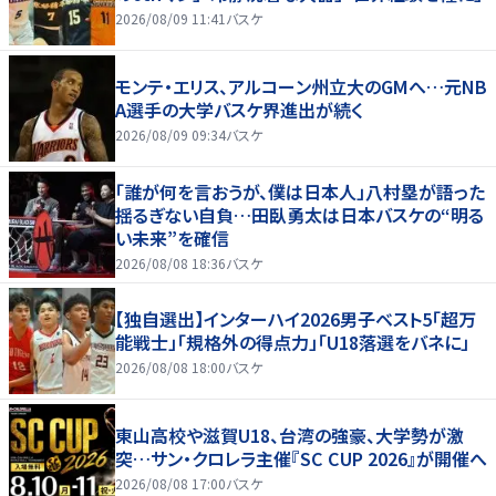
2026/08/09 11:41
バスケ
モンテ・エリス、アルコーン州立大のGMへ…元NB
A選手の大学バスケ界進出が続く
2026/08/09 09:34
バスケ
「誰が何を言おうが、僕は日本人」八村塁が語った
揺るぎない自負…田臥勇太は日本バスケの“明る
い未来”を確信
2026/08/08 18:36
バスケ
【独自選出】インターハイ2026男子ベスト5「超万
能戦士」「規格外の得点力」「U18落選をバネに」
2026/08/08 18:00
バスケ
東山高校や滋賀U18、台湾の強豪、大学勢が激
突…サン・クロレラ主催『SC CUP 2026』が開催へ
2026/08/08 17:00
バスケ