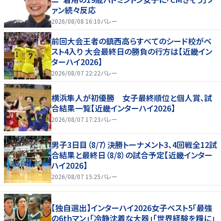
ァン続々反応
2026/08/08 16:10
バレー
前回大会王者の鎮西高らすべてのシード校がベ
スト4入り 大会最終日の勝負の行方は【近畿イン
ターハイ2026】
2026/08/07 22:22
バレー
横浜隼人が初優勝 女子最終順位と個人賞、試
合結果一覧【近畿インターハイ2026】
2026/08/07 17:23
バレー
男子3日目（8/7）決勝トーナメント3、4回戦全12試
合結果と最終日（8/8）の試合予定【近畿インター
ハイ2026】
2026/08/07 15:25
バレー
【独自選出】インターハイ2026女子ベスト5「最強
の6thマン」「冷静沈着な大器」「世界経験を糧に」