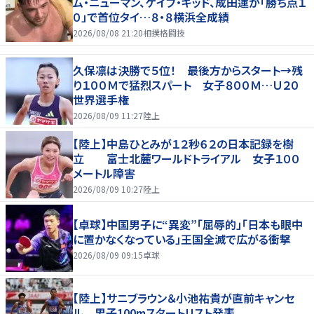
ム・ニューマン、ゲイブ・キッド、成田蓮が「勝ち点１
０」で首位タイ…８・８横浜全成績
2026/08/08 21:20
相撲格闘技
久保凛は決勝で５位！ 最後方からスタート→残
り１００Ｍで猛烈スパート 女子８００Ｍ…Ｕ２０
世界選手権
2026/08/09 11:27
陸上
【陸上】中島ひとみが１２秒６２の日本記録を樹
立 富士北麓ワールドトライアル 女子１００
メートル障害
2026/08/09 10:27
陸上
【卓球】中国男子に“異変”「屈辱的」「日本も眼中
に置かなくなっている」王国全滅で広がる衝撃
2026/08/09 09:15
卓球
【陸上】サニブラウン＆小池祐貴が直前キャンセ
ル 男子100mスタートリスト発表