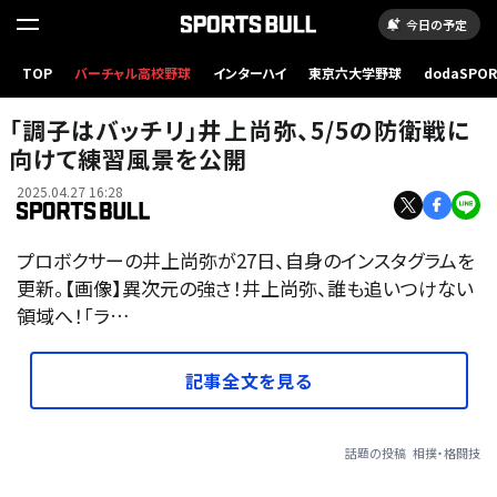
今日の予定
TOP
バーチャル高校野球
インターハイ
東京六大学野球
dodaSPO
（新しいタブ
「調子はバッチリ」井上尚弥、5/5の防衛戦に
向けて練習風景を公開
2025.04.27 16:28
プロボクサーの井上尚弥が27日、自身のインスタグラムを
更新。【画像】異次元の強さ！井上尚弥、誰も追いつけない
領域へ！「ラ…
記事全文を見る
話題の投稿
相撲・格闘技