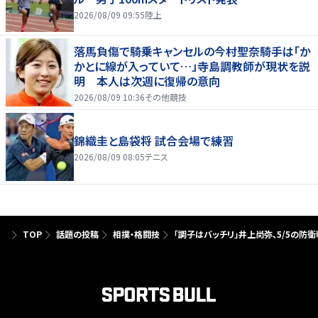
2026/08/09 09:55
陸上
落馬負傷で騎乗キャンセルの今村聖奈騎手は「か
かとに線が入っていて…」寺島調教師が現状を説
明 本人は次週に復帰の意向
2026/08/09 10:36
その他競技
錦織圭と島袋将 試合会場で練習
2026/08/09 08:05
テニス
TOP
話題の投稿
相撲・格闘技
「調子はバッチリ」井上尚弥、5/5の