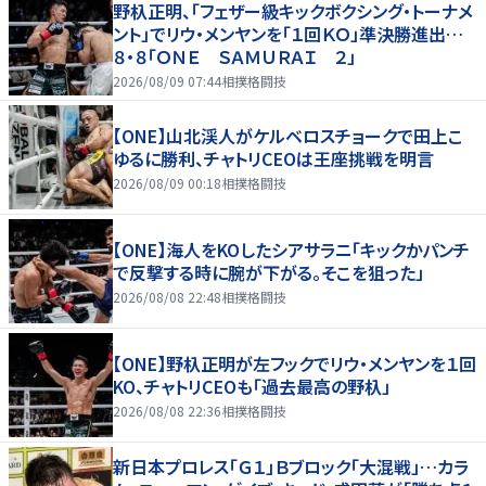
野杁正明、「フェザー級キックボクシング・トーナメ
ント」でリウ・メンヤンを「１回ＫＯ」準決勝進出…
８・８「ＯＮＥ ＳＡＭＵＲＡＩ ２」
2026/08/09 07:44
相撲格闘技
【ONE】山北渓人がケルベロスチョークで田上こ
ゆるに勝利、チャトリCEOは王座挑戦を明言
2026/08/09 00:18
相撲格闘技
【ONE】海人をKOしたシアサラニ「キックかパンチ
で反撃する時に腕が下がる。そこを狙った」
2026/08/08 22:48
相撲格闘技
【ONE】野杁正明が左フックでリウ・メンヤンを１回
KO、チャトリCEOも「過去最高の野杁」
2026/08/08 22:36
相撲格闘技
新日本プロレス「Ｇ１」Ｂブロック「大混戦」…カラ