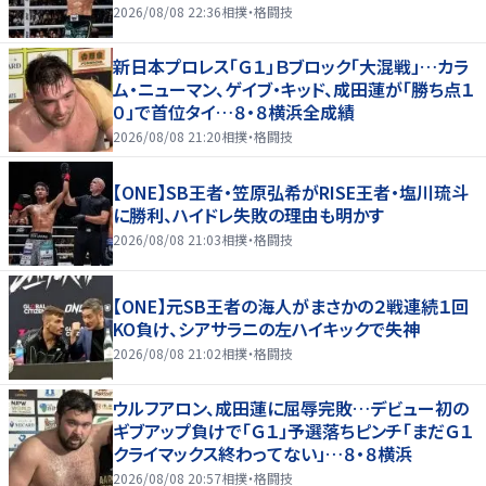
2026/08/08 22:36
相撲・格闘技
新日本プロレス「Ｇ１」Ｂブロック「大混戦」…カラ
ム・ニューマン、ゲイブ・キッド、成田蓮が「勝ち点１
０」で首位タイ…８・８横浜全成績
2026/08/08 21:20
相撲・格闘技
【ONE】SB王者・笠原弘希がRISE王者・塩川琉斗
に勝利、ハイドレ失敗の理由も明かす
2026/08/08 21:03
相撲・格闘技
【ONE】元SB王者の海人がまさかの２戦連続１回
KO負け、シアサラニの左ハイキックで失神
2026/08/08 21:02
相撲・格闘技
ウルフアロン、成田蓮に屈辱完敗…デビュー初の
ギブアップ負けで「Ｇ１」予選落ちピンチ「まだＧ１
クライマックス終わってない」…８・８横浜
2026/08/08 20:57
相撲・格闘技