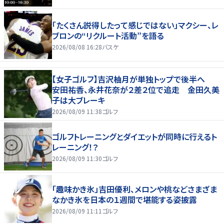
「たくさん説得したって感じではない」マクシー、レ
ブロンの“リクルート活動”を語る
2026/08/08 16:28
バスケ
【女子ゴルフ】吉沢柚月が単独トップで後半へ
安田祐香、永井花奈が２差２位で追走 金田久美
子は大ブレーキ
2026/08/09 11:38
ゴルフ
ゴルフトレーニングとダイエットが同時に行えるト
レーニング！？
2026/08/09 11:30
ゴルフ
「趣味かき氷」吉田優利、メロンや桃などさまざま
なかき氷を日本の１週間で堪能する姿披露
2026/08/09 11:11
ゴルフ