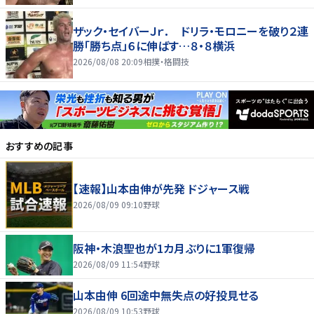
ザック・セイバーＪｒ． ドリラ・モロニーを破り２連
勝「勝ち点」６に伸ばす…８・８横浜
2026/08/08 20:09
相撲・格闘技
おすすめの記事
【速報】山本由伸が先発 ドジャース戦
2026/08/09 09:10
野球
阪神・木浪聖也が1カ月ぶりに1軍復帰
2026/08/09 11:54
野球
山本由伸 6回途中無失点の好投見せる
2026/08/09 10:53
野球