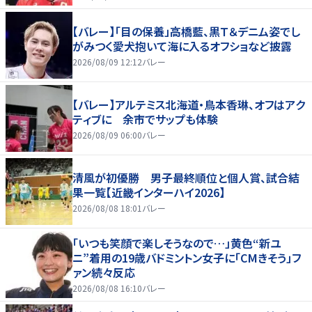
【バレー】「目の保養」高橋藍、黒Ｔ＆デニム姿でし
がみつく愛犬抱いて海に入るオフショなど披露
2026/08/09 12:12
バレー
【バレー】アルテミス北海道・鳥本香琳、オフはアク
ティブに 余市でサップも体験
2026/08/09 06:00
バレー
清風が初優勝 男子最終順位と個人賞、試合結
果一覧【近畿インターハイ2026】
2026/08/08 18:01
バレー
「いつも笑顔で楽しそうなので…」黄色“新ユ
ニ”着用の19歳バドミントン女子に「CMきそう」フ
ァン続々反応
2026/08/08 16:10
バレー