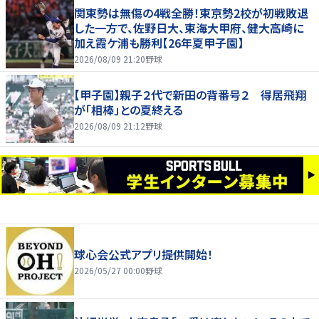
関東勢は無傷の4戦全勝！東京勢2校が初戦敗退
した一方で、佐野日大、東海大甲府、健大高崎に
加え霞ケ浦も勝利【26年夏甲子園】
2026/08/09 21:20
野球
【甲子園】親子２代で新田の背番号２ 得居飛翔
が「相棒」との夏終える
2026/08/09 21:12
野球
球心会公式アプリ提供開始！
2026/05/27 00:00
野球