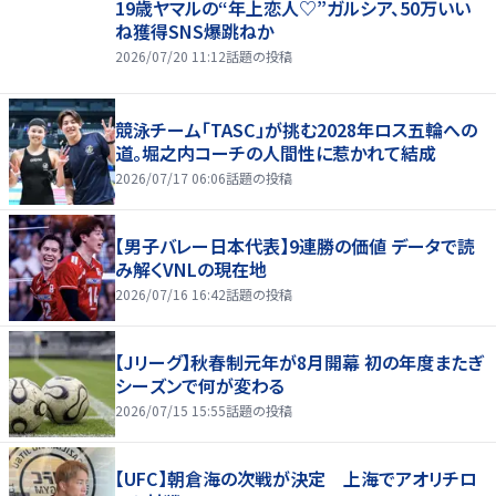
19歳ヤマルの“年上恋人♡”ガルシア、50万いい
ね獲得SNS爆跳ねか
2026/07/20 11:12
話題の投稿
競泳チーム「TASC」が挑む2028年ロス五輪への
道。堀之内コーチの人間性に惹かれて結成
2026/07/17 06:06
話題の投稿
【男子バレー日本代表】9連勝の価値 データで読
み解くVNLの現在地
2026/07/16 16:42
話題の投稿
【Jリーグ】秋春制元年が8月開幕 初の年度またぎ
シーズンで何が変わる
2026/07/15 15:55
話題の投稿
【UFC】朝倉海の次戦が決定 上海でアオリチロ