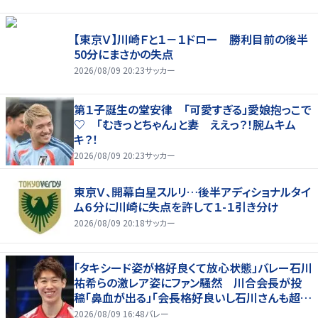
【東京Ｖ】川崎Ｆと１－１ドロー 勝利目前の後半
50分にまさかの失点
2026/08/09 20:23
サッカー
第１子誕生の堂安律 「可愛すぎる」愛娘抱っこで
♡ 「むきっとちゃん」と妻 ええっ？！腕ムキム
キ？！
2026/08/09 20:23
サッカー
東京Ｖ、開幕白星スルリ…後半アディショナルタイ
ム６分に川崎に失点を許して１-１引き分け
2026/08/09 20:18
サッカー
「タキシード姿が格好良くて放心状態」バレー石川
祐希らの激レア姿にファン騒然 川合会長が投
稿「鼻血が出る」「会長格好良いし石川さんも超格
好いい」
2026/08/09 16:48
バレー