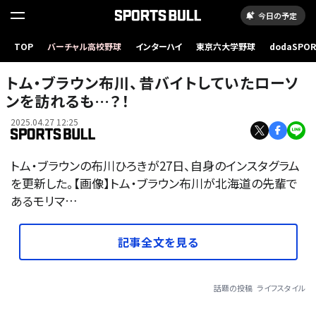
今日の予定
TOP
バーチャル高校野球
インターハイ
東京六大学野球
dodaSPO
（新しいタブ
トム・ブラウン布川、昔バイトしていたローソ
ンを訪れるも…？！
2025.04.27 12:25
トム・ブラウンの布川ひろきが27日、自身のインスタグラム
を更新した。【画像】トム・ブラウン布川が北海道の先輩で
あるモリマ…
記事全文を見る
話題の投稿
ライフスタイル