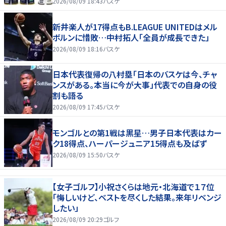
2026/08/09 18:43
バスケ
新井楽人が17得点もB.LEAGUE UNITEDはメル
ボルンに惜敗…中村拓人「全員が成長できた」
2026/08/09 18:16
バスケ
日本代表復帰の八村塁「日本のバスケは今、チャ
ンスがある。本当に今が大事」代表での自身の役
割も語る
2026/08/09 17:45
バスケ
モンゴルとの第1戦は黒星…男子日本代表はカー
ク18得点、ハーパージュニア15得点も及ばず
2026/08/09 15:50
バスケ
【女子ゴルフ】小祝さくらは地元・北海道で１７位
「悔しいけど、ベストを尽くした結果。来年リベンジ
したい」
2026/08/09 20:29
ゴルフ