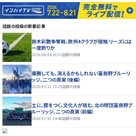
話題の投稿
の新着記事
鈴木彩艶争奪戦、欧州4クラブが接触 リーズには
一度断りか
2026/08/04 20:37
話題の投稿
優勝しても、消えるかもしれない――富良野ブルーリ
ッジ、二つの真実（後編）
2026/07/21 15:25
話題の投稿
土に、膝をつく。文化人が挑む、北の球団――富良野ブ
ルーリッジ、二つの真実（前編）
2026/07/21 14:48
話題の投稿