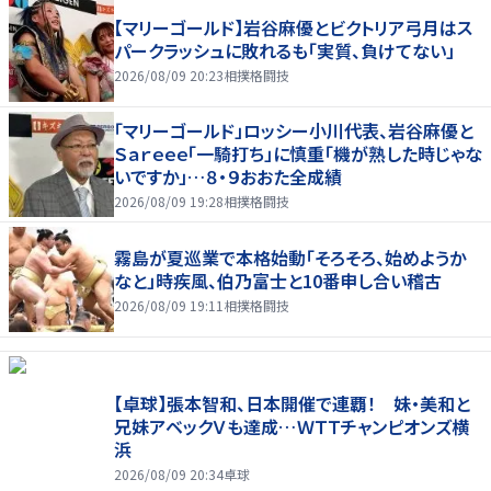
【マリーゴールド】岩谷麻優とビクトリア弓月はス
パークラッシュに敗れるも「実質、負けてない」
2026/08/09 20:23
相撲格闘技
「マリーゴールド」ロッシー小川代表、岩谷麻優と
Ｓａｒｅｅｅ「一騎打ち」に慎重「機が熟した時じゃな
いですか」…８・９おおた全成績
2026/08/09 19:28
相撲格闘技
霧島が夏巡業で本格始動「そろそろ、始めようか
なと」時疾風、伯乃富士と10番申し合い稽古
2026/08/09 19:11
相撲格闘技
【卓球】張本智和、日本開催で連覇！ 妹・美和と
兄妹アベックＶも達成…ＷＴＴチャンピオンズ横
浜
2026/08/09 20:34
卓球