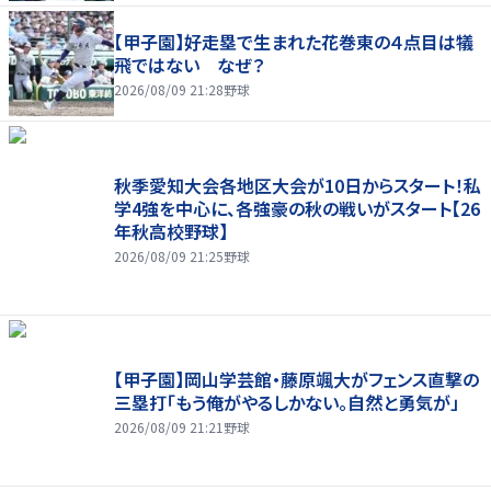
【甲子園】好走塁で生まれた花巻東の４点目は犠
飛ではない なぜ？
2026/08/09 21:28
野球
秋季愛知大会各地区大会が10日からスタート！私
学4強を中心に、各強豪の秋の戦いがスタート【26
年秋高校野球】
2026/08/09 21:25
野球
【甲子園】岡山学芸館・藤原颯大がフェンス直撃の
三塁打「もう俺がやるしかない。自然と勇気が」
2026/08/09 21:21
野球