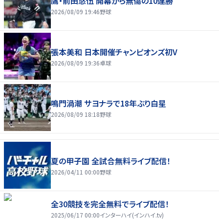
鷹・前田悠伍 開幕から無傷の10連勝
2026/08/09 19:46
野球
張本美和 日本開催チャンピオンズ初V
2026/08/09 19:36
卓球
鳴門渦潮 サヨナラで18年ぶり白星
2026/08/09 18:18
野球
夏の甲子園 全試合無料ライブ配信！
2026/04/11 00:00
野球
全30競技を完全無料でライブ配信！
2025/06/17 00:00
インターハイ(インハイ.tv)