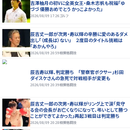
吉澤柚月の初Vに全英女王・桑木志帆も祝福「ゆ
づづ 優勝おめでとう かっこよかった」
2026/08/09 17:26
ゴルフ
辰吉丈一郎が次男・寿以輝の辛勝に愛のあるダメ
出し「（成長は）ない」 ２度目のタイトル挑戦は
「あかんやろ」
2026/08/09 20:59
相撲格闘技
辰吉寿以輝、判定勝ち 「警察官ボクサー」杉田
ダイスケさんの急死で対戦相手が変更も
2026/08/09 20:39
相撲格闘技
辰吉丈一郎の次男・寿以輝がリング上で涙「見守
る会の会長がお亡くなりになって、弔いとして勝つ
ことができてよかった」再起３戦目は判定勝ち
2026/08/09 20:28
相撲格闘技