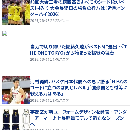
前回大会王者の鎮西高らすべてのシード校がベ
スト4入り 大会最終日の勝負の行方は【近畿イン
ターハイ2026】
2026/08/07 22:22
バレー
自力で切り開いた佐藤久遠がベスト5に選出…『T
HE ONE TOKYO』から始まった挑戦の舞台
2026/08/09 19:46
バスケ
河村勇輝、バスケ日本代表への思い語る「ＮＢＡの
コートに立つのは同じレベル」「強豪国とも対等に
戦える力はある」
2026/08/09 18:45
バスケ
宇都宮が新ユニフォームデザインを発表…アンダ
ーアーマー史上最軽量モデルで新たなシーズン
へ