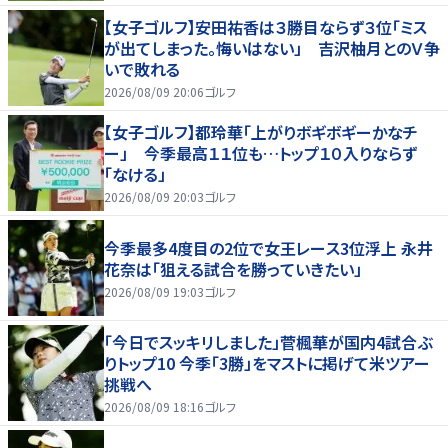
【女子ゴルフ】安田祐香は３勝目ならず３位「ミス
が出てしまった。悔いはない」 吉沢柚月とのＶ争
いで敗れる
2026/08/09 20:06
ゴルフ
【女子ゴルフ】都玲華「上がりボギボギーかなチ
ー」 今季最高１１位も…トップ１０入りならず
「なける」
2026/08/09 20:03
ゴルフ
今季最多4度目の2位で女王レース3位浮上 永井
花奈は「狙える試合を勝っていきたい」
2026/08/09 19:03
ゴルフ
「今日でスッキリしました」菅楓華が国内4試合ぶ
りトップ10 今季「3勝」をマストに掲げて米ツアー
挑戦へ
2026/08/09 18:16
ゴルフ