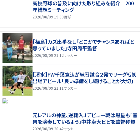
高校野球の普及に向けた取り組みを紹介 200
年構想ミーティング
2026/08/09 19:30
野球
【福島】カズ出番なし「どこかでチャンスあればと
思っていました」寺田周平監督
2026/08/09 21:12
サッカー
【清水】FW千葉寛汰が練習試合２発でリーグ戦初
出場アピール「良い準備をし続けることが大切」
2026/08/09 21:11
サッカー
元レアルの神童、逆輸入Ｊデビュー戦は黒星も「音
楽を演奏しているよう」中井卓大ピピを監督称賛
2026/08/09 20:42
サッカー