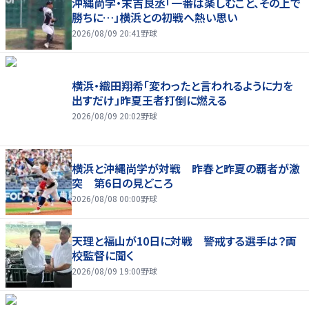
沖縄尚学・末吉良丞「一番は楽しむこと、その上で
勝ちに…」横浜との初戦へ熱い思い
2026/08/09 20:41
野球
横浜・織田翔希「変わったと言われるように力を
出すだけ」昨夏王者打倒に燃える
2026/08/09 20:02
野球
横浜と沖縄尚学が対戦 昨春と昨夏の覇者が激
突 第6日の見どころ
2026/08/08 00:00
野球
天理と福山が10日に対戦 警戒する選手は？両
校監督に聞く
2026/08/09 19:00
野球