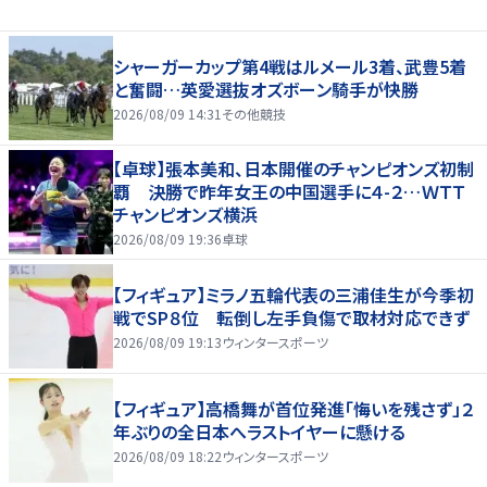
シャーガーカップ第4戦はルメール3着、武豊5着
と奮闘…英愛選抜オズボーン騎手が快勝
2026/08/09 14:31
その他競技
【卓球】張本美和、日本開催のチャンピオンズ初制
覇 決勝で昨年女王の中国選手に４-２…ＷＴＴ
チャンピオンズ横浜
2026/08/09 19:36
卓球
【フィギュア】ミラノ五輪代表の三浦佳生が今季初
戦でSP８位 転倒し左手負傷で取材対応できず
2026/08/09 19:13
ウィンタースポーツ
【フィギュア】高橋舞が首位発進「悔いを残さず」２
年ぶりの全日本へラストイヤーに懸ける
2026/08/09 18:22
ウィンタースポーツ