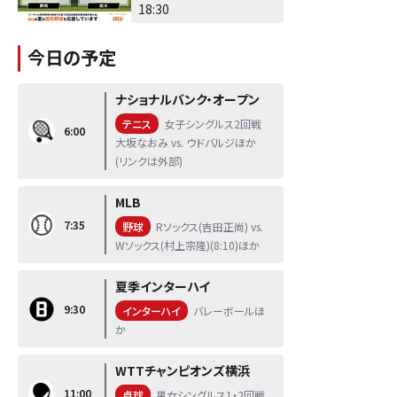
18:30
今日の予定
ナショナルバンク・オープン
テニス
女子シングルス2回戦
6:00
大坂なおみ vs. ウドバルジほか
(リンクは外部)
MLB
7:35
野球
Rソックス(吉田正尚) vs.
Wソックス(村上宗隆)(8:10)ほか
夏季インターハイ
9:30
インターハイ
バレーボールほ
か
WTTチャンピオンズ横浜
11:00
卓球
男女シングルス1・2回戦