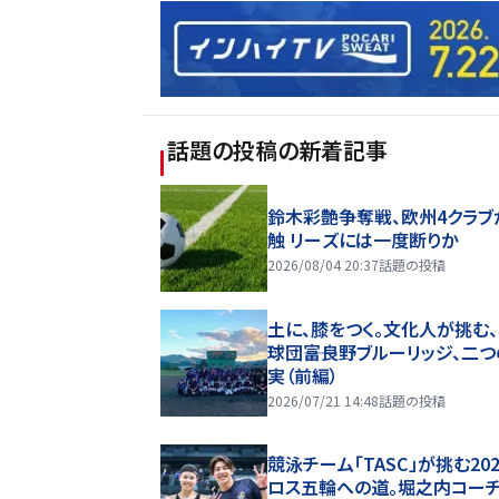
話題の投稿
の新着記事
鈴木彩艶争奪戦、欧州4クラブ
触 リーズには一度断りか
2026/08/04 20:37
話題の投稿
土に、膝をつく。文化人が挑む
球団――富良野ブルーリッジ、二
実（前編）
2026/07/21 14:48
話題の投稿
競泳チーム「TASC」が挑む20
ロス五輪への道。堀之内コー