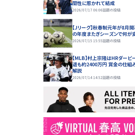
間性に惹かれて結成
2026/07/17 06:06
話題の投稿
【Jリーグ】秋春制元年が8月開
の年度またぎシーズンで何が
2026/07/15 15:55
話題の投稿
【MLB】村上宗隆はHRダービ
退も約2400万円 賞金の仕組
解説
2026/07/14 14:52
話題の投稿