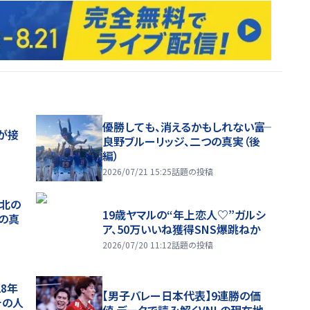
優勝しても、消えるかもしれない――富
が接
良野ブルーリッジ、二つの真実（後
編）
2026/07/21 15:25
話題の投稿
、北の
19歳ヤマルの“年上恋人♡”ガルシ
つの真
ア、50万いいね獲得SNS爆跳ねか
2026/07/20 11:12
話題の投稿
28年
【男子バレー日本代表】9連勝の価
チの人
値 データで読み解くVNLの現在地