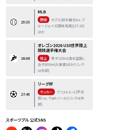
MLB
野球
カブス(鈴木誠也)vs. ブ
25:35
ルージェイズ(岡本和真)(27:20)
ほか
オレゴン2026 U20世界陸上
競技選手権大会
26:00
陸上
男子100m(清水空跳)、
女子800m(久保凛)ほか(リンク
は外部)
リーグ杯
サッカー
ブリストル・C(平河
27:45
悠) vs. ウォルソール(リンクは外
部)
スポーツブル 公式SNS