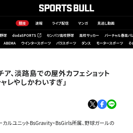
競技
速報
ライブ配信
マンガ
見逃し動画
野球
dodaSPORTS
センバツ高校野球
高校サッカー
バーチャル春高バ
（新しいタブで開く）
ABEMA
ウインタースポーツ
パラスポーツ
ダンス
モータースポーツ
そ
チア、淡路島での屋外カフェショット
シャレやしかわいすぎ」
ユニットBsGravity・BsGirls所属、野球ガールの