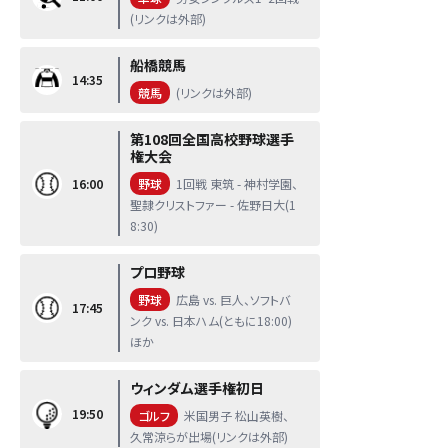
(リンクは外部)
船橋競馬
14:35
競馬
(リンクは外部)
第108回全国高校野球選手
権大会
16:00
野球
1回戦 東筑 - 神村学園、
聖隷クリストファー - 佐野日大(1
8:30)
プロ野球
野球
広島 vs. 巨人、ソフトバ
17:45
ンク vs. 日本ハム(ともに18:00)
ほか
ウィンダム選手権初日
19:50
ゴルフ
米国男子 松山英樹、
久常涼らが出場(リンクは外部)