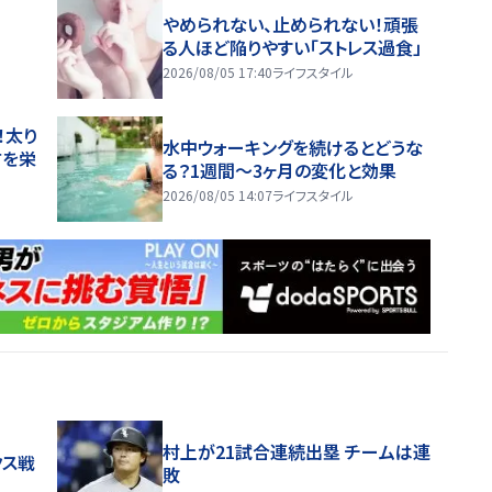
やめられない、止められない！頑張
る人ほど陥りやすい「ストレス過食」
2026/08/05 17:40
ライフスタイル
！太り
水中ウォーキングを続けるとどうな
方を栄
る？1週間～3ヶ月の変化と効果
2026/08/05 14:07
ライフスタイル
村上が21試合連続出塁 チームは連
クス戦
敗