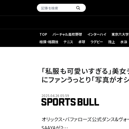
TOP
バーチャル高校野球
インターハイ
東京六大学
相撲・格闘技
テニス
卓球
ラグビー
陸上
水泳
「私服も可愛いすぎる」美女
にファンうっとり「写真がオ
2025.04.26 05:59
オリックス・バファローズ公式ダンス&ヴォーカル
SAAYAが2…