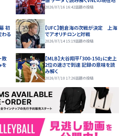
2026/07/16 16:42
話題の投稿
幕 初
【UFC】朝倉海の次戦が決定 上海
変わる
でアオリチロンと対戦
2026/07/14 15:19
話題の投稿
ー敗
【MLB】大谷翔平「300-150」に史上
みを
2位の速さで到達 記録の意味を読
み解く
2026/07/10 17:26
話題の投稿