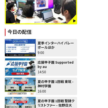
今日の配信
夏季インターハイ バレー
ボールほか
9:00
応援甲子園 Supported
by au
14:50
夏の甲子園 1回戦 東筑 -
神村学園
16:00
夏の甲子園 1回戦 聖隷ク
リストファー - 佐野日大