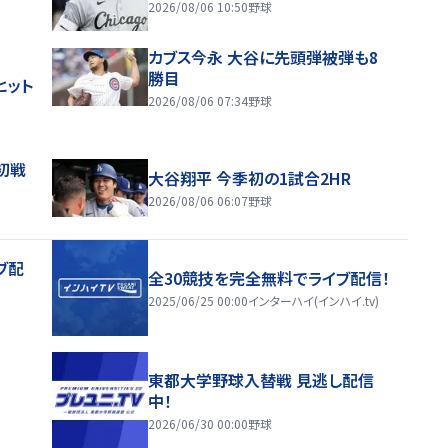
2026/08/06 10:50
野球
カブス今永 大谷に先頭弾被弾も8
勝目
ヒット
2026/08/06 07:34
野球
初戦
大谷翔平 今季初の1試合2HR
2026/08/06 06:07
野球
ブ配
全30競技を完全無料でライブ配信！
2025/06/25 00:00
インターハイ(インハイ.tv)
東都大学野球入替戦 見逃し配信
中！
2026/06/30 00:00
野球