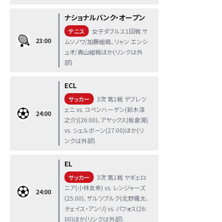
ナショナルバンク・オープン
テニス
女子ダブルス1回戦 サ
23:00
ムソノワ/加藤組戦、リャン エンシ
ュオ/青山組戦ほか(リンクは外
部)
ECL
サッカー
3次 第1戦 デブレツ
ェニ vs. コペンハーゲン(鈴木淳
24:00
之介)(26:00)、アヤックス(板倉滉)
vs. シェルボーン(27:00)ほか(リ
ンクは外部)
EL
サッカー
3次 第1戦 ヤギェロ
ニア(小林友希) vs. レンジャーズ
24:00
(25:00)、ザルツブルク(北野颯太、
チェイス・アンリ) vs. パフォス(26:
00)ほか(リンクは外部)