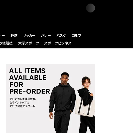
レー
野球
サッカー
バレー
バスケ
ゴルフ
の他競技
大学スポーツ
スポーツビジネス