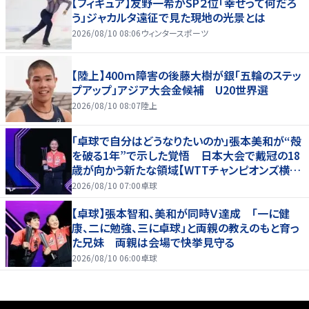
【フィギュア】友野一希がSP２位「幸せって何だろ
う」ジャカルタ遠征で見た現地の光景とは
2026/08/10 08:06
ウィンタースポーツ
【陸上】400ｍ障害の後藤大樹が銀「五輪のステッ
プアップ」アジア大会金候補 U20世界選
2026/08/10 08:07
陸上
「卓球で自分はどうなりたいのか」張本美和が“殻
を破る1年”で示した覚悟 日本大会で戴冠の18
歳が向かう新たな領域【WTTチャンピオンズ横浜
2026】
2026/08/10 07:00
卓球
【卓球】張本智和、美和が同時Ｖ達成 「一に健
康、二に勉強、三に卓球」と両親の教えのもと育っ
た兄妹 両親は会場で快挙見守る
2026/08/10 06:00
卓球