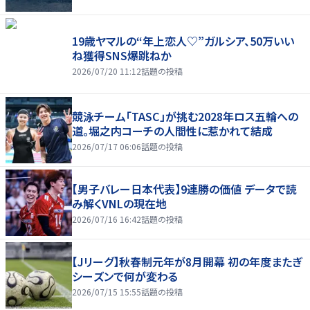
19歳ヤマルの“年上恋人♡”ガルシア、50万いい
ね獲得SNS爆跳ねか
2026/07/20 11:12
話題の投稿
競泳チーム「TASC」が挑む2028年ロス五輪への
道。堀之内コーチの人間性に惹かれて結成
2026/07/17 06:06
話題の投稿
【男子バレー日本代表】9連勝の価値 データで読
み解くVNLの現在地
2026/07/16 16:42
話題の投稿
【Jリーグ】秋春制元年が8月開幕 初の年度またぎ
シーズンで何が変わる
2026/07/15 15:55
話題の投稿