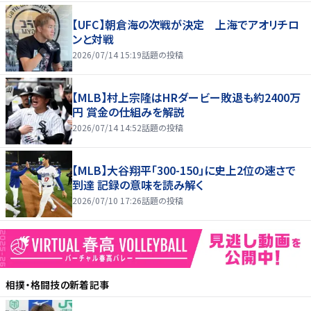
【UFC】朝倉海の次戦が決定 上海でアオリチロ
ンと対戦
2026/07/14 15:19
話題の投稿
【MLB】村上宗隆はHRダービー敗退も約2400万
円 賞金の仕組みを解説
2026/07/14 14:52
話題の投稿
【MLB】大谷翔平「300-150」に史上2位の速さで
到達 記録の意味を読み解く
2026/07/10 17:26
話題の投稿
相撲・格闘技
の新着記事