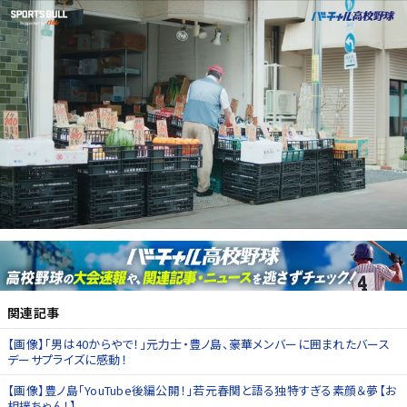
関連記事
【画像】「男は40からやで！」元力士・豊ノ島、豪華メンバーに囲まれたバース
デーサプライズに感動！
【画像】豊ノ島「YouTube後編公開！」若元春関と語る独特すぎる素顔＆夢【お
相撲ちゃん！】