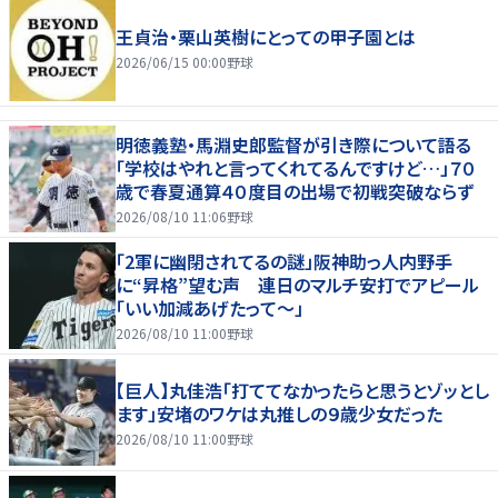
王貞治・栗山英樹にとっての甲子園とは
2026/06/15 00:00
野球
明徳義塾・馬淵史郎監督が引き際について語る
「学校はやれと言ってくれてるんですけど…」７０
歳で春夏通算４０度目の出場で初戦突破ならず
2026/08/10 11:06
野球
「2軍に幽閉されてるの謎」阪神助っ人内野手
に“昇格”望む声 連日のマルチ安打でアピール
「いい加減あげたって〜」
2026/08/10 11:00
野球
【巨人】丸佳浩「打ててなかったらと思うとゾッとし
ます」安堵のワケは丸推しの９歳少女だった
2026/08/10 11:00
野球