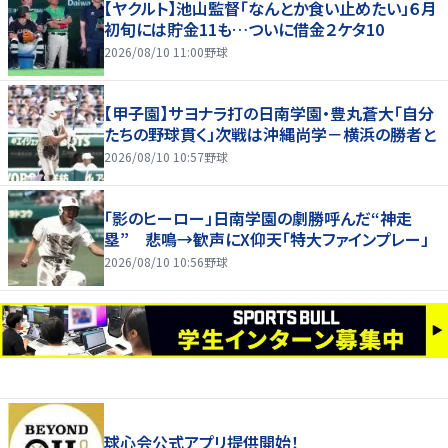
【ヤクルト】池山監督「なんとか食い止めたい」６月
初旬には貯金11も…ついに借金２ケタ10
2026/08/10 11:00
野球
【甲子園】サヨナラ打の日南学園・豊丸蒼大「自分
たちの野球貫く」次戦は沖縄尚学－横浜の勝者と
2026/08/10 10:57
野球
「影のヒーロー」日南学園の劇勝呼んだ“神走
塁” 悲鳴→歓声にX仰天「特大ファインプレー」
2026/08/10 10:56
野球
球心会公式アプリ提供開始！