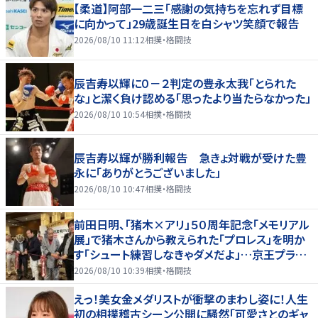
【柔道】阿部一二三「感謝の気持ちを忘れず目標
に向かって」29歳誕生日を白シャツ笑顔で報告
2026/08/10 11:12
相撲・格闘技
辰吉寿以輝に０－２判定の豊永太我「とられた
な」と潔く負け認める「思ったより当たらなかった」
2026/08/10 10:54
相撲・格闘技
辰吉寿以輝が勝利報告 急きょ対戦が受けた豊
永に「ありがとうございました」
2026/08/10 10:47
相撲・格闘技
前田日明、「猪木×アリ」５０周年記念「メモリアル
展」で猪木さんから教えられた「プロレス」を明か
す「シュート練習しなきゃダメだよ」…京王プラザ
ホテルで３１日まで
2026/08/10 10:39
相撲・格闘技
えっ！美女金メダリストが衝撃のまわし姿に！人生
初の相撲稽古シーン公開に騒然「可愛さとのギャ