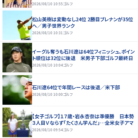
2026/08/10 10:55
ゴルフ
松山英樹は変動なし24位 2勝目ブレナンが35位
へ／男子世界ランク
2026/08/10 10:31
ゴルフ
イーグル奪うも石川遼は64位フィニッシュ、ポイン
ト順位は32位に後退 米男子下部ゴルフ最終日
2026/08/10 10:04
ゴルフ
石川遼64位で年間レースは後退／米下部
2026/08/10 10:00
ゴルフ
【女子ゴルフ】１７歳・岩永杏奈は準優勝 日本勢
３人目Ｖならず「たくさん学んだ」…全米女子アマ
2026/08/10 09:54
ゴルフ