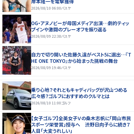
岸本隆一を電撃獲得
2026/08/10 06:00
バスケ
OG・アヌノビーが母国メディア出演…劇的ティッ
プインや激闘のプレーオフを振り返る
2026/08/09 22:38
バスケ
自力で切り開いた佐藤久遠がベスト5に選出…『T
HE ONE TOKYO』から始まった挑戦の舞台
2026/08/09 19:46
バスケ
乗り心地？それともキャディバッグが沢山つめる
広々感？ゴルフにおすすめのクルマとは
2026/08/10 11:00
ゴルフ
【女子ゴルフ】全英女子Ｖの桑木志帆に「岡山市民
スポーツ栄誉賞」授与へ 渋野日向子らに続き７
人目「大変うれしい」