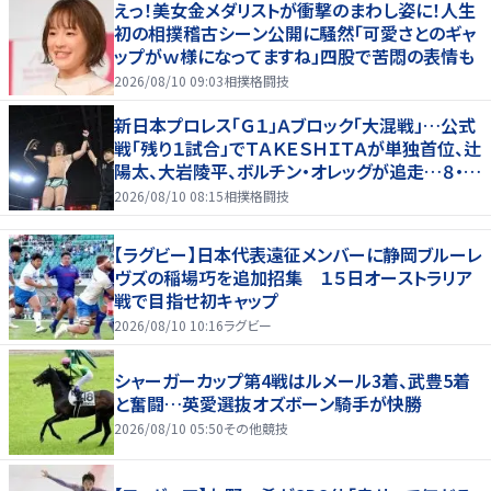
えっ！美女金メダリストが衝撃のまわし姿に！人生
初の相撲稽古シーン公開に騒然「可愛さとのギャ
ップがｗ様になってますね」四股で苦悶の表情も
2026/08/10 09:03
相撲格闘技
新日本プロレス「Ｇ１」Ａブロック「大混戦」…公式
戦「残り１試合」でＴＡＫＥＳＨＩＴＡが単独首位、辻
陽太、大岩陵平、ボルチン・オレッグが追走…８・９
群馬全成績
2026/08/10 08:15
相撲格闘技
【ラグビー】日本代表遠征メンバーに静岡ブルーレ
ヴズの稲場巧を追加招集 １５日オーストラリア
戦で目指せ初キャップ
2026/08/10 10:16
ラグビー
シャーガーカップ第4戦はルメール3着、武豊5着
と奮闘…英愛選抜オズボーン騎手が快勝
2026/08/10 05:50
その他競技