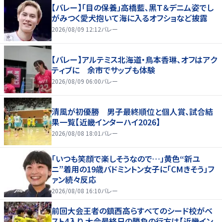
【バレー】「目の保養」高橋藍、黒Ｔ＆デニム姿でし
がみつく愛犬抱いて海に入るオフショなど披露
2026/08/09 12:12
バレー
【バレー】アルテミス北海道・鳥本香琳、オフはアク
ティブに 余市でサップも体験
2026/08/09 06:00
バレー
清風が初優勝 男子最終順位と個人賞、試合結
果一覧【近畿インターハイ2026】
2026/08/08 18:01
バレー
「いつも笑顔で楽しそうなので…」黄色“新ユ
ニ”着用の19歳バドミントン女子に「CMきそう」フ
ァン続々反応
2026/08/08 16:10
バレー
前回大会王者の鎮西高らすべてのシード校がベ
スト4入り 大会最終日の勝負の行方は【近畿イン