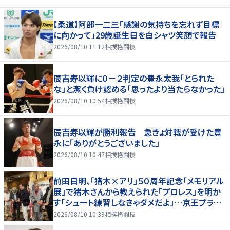
【柔道】阿部一二三「感謝の気持ちを忘れず目標
に向かって」29歳誕生日を白シャツ笑顔で報告
2026/08/10 11:12
相撲格闘技
辰吉寿以輝に０－２判定の豊永太我「とられた
な」と潔く負け認める「思ったより当たらなかった」
2026/08/10 10:54
相撲格闘技
辰吉寿以輝が勝利報告 急きょ対戦が受けた豊
永に「ありがとうございました」
2026/08/10 10:47
相撲格闘技
前田日明、「猪木×アリ」５０周年記念「メモリアル
展」で猪木さんから教えられた「プロレス」を明か
す「シュート練習しなきゃダメだよ」…京王プラザ
ホテルで３１日まで
2026/08/10 10:39
相撲格闘技