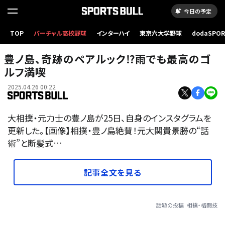
今日の予定
TOP
バーチャル高校野球
インターハイ
東京六大学野球
dodaSPO
（新しいタブ
豊ノ島、奇跡のペアルック⁉︎雨でも最高のゴ
ルフ満喫
2025.04.26 00:22
大相撲・元力士の豊ノ島が25日、自身のインスタグラムを
更新した。【画像】相撲・豊ノ島絶賛！元大関貴景勝の“話
術”と断髪式…
記事全文を見る
話題の投稿
相撲・格闘技