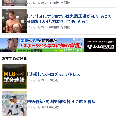
好き」
2026/08/09 23:41
相撲・格闘技
【ノア】GHCナショナルは丸藤正道がKENTAとの
死闘制しV４「次は谷口でもいいぞ」
2026/08/09 23:08
相撲・格闘技
おすすめの記事
【速報】アストロズ vs. パドレス
2026/08/09 09:20
野球
明徳義塾・馬淵史郎監督 引き際を言及
2026/08/10 11:06
野球