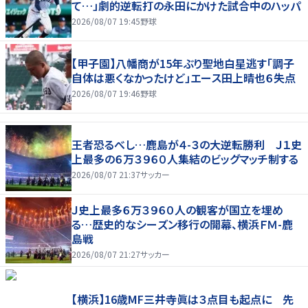
て…」劇的逆転打の永田にかけた試合中のハッパ
2026/08/07 19:45
野球
【甲子園】八幡商が15年ぶり聖地白星逃す「調子
自体は悪くなかったけど」エース田上晴也６失点
2026/08/07 19:46
野球
王者恐るべし…鹿島が４-３の大逆転勝利 Ｊ１史
上最多の６万３９６０人集結のビッグマッチ制する
2026/08/07 21:37
サッカー
Ｊ史上最多６万３９６０人の観客が国立を埋め
る…歴史的なシーズン移行の開幕、横浜ＦＭ-鹿
島戦
2026/08/07 21:27
サッカー
【横浜】16歳MF三井寺眞は３点目も起点に 先