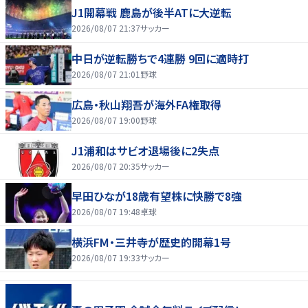
J1開幕戦 鹿島が後半ATに大逆転
2026/08/07 21:37
サッカー
中日が逆転勝ちで4連勝 9回に適時打
2026/08/07 21:01
野球
広島・秋山翔吾が海外FA権取得
2026/08/07 19:00
野球
J1浦和はサビオ退場後に2失点
2026/08/07 20:35
サッカー
早田ひなが18歳有望株に快勝で8強
2026/08/07 19:48
卓球
横浜FM・三井寺が歴史的開幕1号
2026/08/07 19:33
サッカー