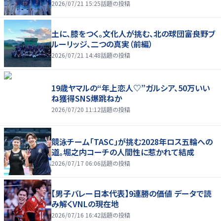
2026/07/21 15:25
話題の投稿
土に、膝をつく。文化人が挑む、北の球団――富良野ブ
ルーリッジ、二つの真実（前編）
2026/07/21 14:48
話題の投稿
19歳ヤマルの“年上恋人♡”ガルシア、50万いい
ね獲得SNS爆跳ねか
2026/07/20 11:12
話題の投稿
競泳チーム「TASC」が挑む2028年ロス五輪への
道。堀之内コーチの人間性に惹かれて結成
2026/07/17 06:06
話題の投稿
【男子バレー日本代表】9連勝の価値 データで読
み解くVNLの現在地
2026/07/16 16:42
話題の投稿