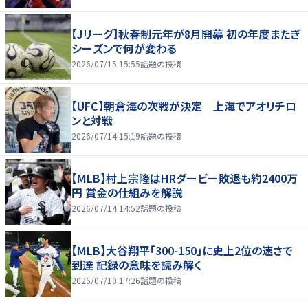
【Jリーグ】秋春制元年が8月開幕 初の年度またぎ
シーズンで何が変わる
2026/07/15 15:55
話題の投稿
【UFC】朝倉海の次戦が決定 上海でアオリチロ
ンと対戦
2026/07/14 15:19
話題の投稿
【MLB】村上宗隆はHRダービー敗退も約2400万
円 賞金の仕組みを解説
2026/07/14 14:52
話題の投稿
【MLB】大谷翔平「300-150」に史上2位の速さで
到達 記録の意味を読み解く
2026/07/10 17:26
話題の投稿