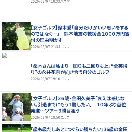
2026/08/07 18:33
バスケ
【女子ゴルフ】鈴木愛「自分だけがいい思いをする
のではなく…」 熊本地震の救援金１０００万円寄
付の理由明かす
2026/08/07 21:34
ゴルフ
「桑木さんは私より一回りも二回りも上」“全英帰
り”の永井花奈が向き合う自分のゴルフ
2026/08/07 19:10
ゴルフ
【女子ゴルフ】３６歳・金田久美子「衰えは感じな
い。引退までにもう１勝したい」 １０年ぶり首位
発進…ツアー３勝目狙う
2026/08/07 18:50
ゴルフ
「歳も歳だしあと1つぐらい勝ちたい」36歳の金田