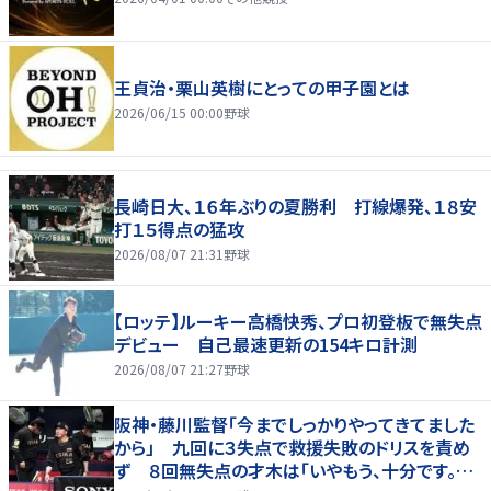
王貞治・栗山英樹にとっての甲子園とは
2026/06/15 00:00
野球
長崎日大、１６年ぶりの夏勝利 打線爆発、１８安
打１５得点の猛攻
2026/08/07 21:31
野球
【ロッテ】ルーキー高橋快秀、プロ初登板で無失点
デビュー 自己最速更新の154キロ計測
2026/08/07 21:27
野球
阪神・藤川監督「今までしっかりやってきてました
から」 九回に３失点で救援失敗のドリスを責め
ず ８回無失点の才木は「いやもう、十分です。あ