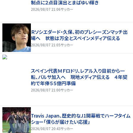
制点に２点目演出とまばゆい輝き
2026/08/07 21:06
サッカー
Ｒソシエダード・久保、初のプレシーズンマッチ出
場へ 状態は万全とスペインメディア伝える
2026/08/07 21:05
サッカー
スペイン代表ＭＦロドリ、レアル入り目前から一
転、バルサ加入へ 現地メディア伝える ４年契
約で年俸５５億円準備
2026/08/07 21:00
サッカー
Travis Japan、歴史的なJ1開幕戦でハーフタイム
ショー「僕らが届けたい応援」
2026/08/07 20:43
サッカー