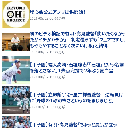
球心会公式アプリ提供開始！
2026/05/27 00:00
野球
初のビデオ検証で有明・高見監督「使いたくなかっ
たがイチかバチか」 判定覆らずも「フェアですし、
もやもやすることなく次にいける」と納得
2026/08/07 19:38
野球
【甲子園】健大高崎・石垣聡志「『石垣』という名前
を落とさない」１失点完投で２年ぶり夏白星
2026/08/07 19:30
野球
【甲子園】立命館宇治・里井祥吾監督 逆転負け
に「野球の１球の怖さというのをまじまじと」
2026/07/01 00:00
野球
【甲子園】有明・高見監督「ちょっと鳥肌が立っ