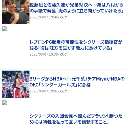
佐藤凪と佐藤久遠が兄弟対決へ…弟は八村から
の手紙で発奮「虎のように立ち向かっていけたら」
2026/08/07 19:46
バスケ
レブロンPG起用の可能性をシクサーズ指揮官が
語る「彼は味方を生かす能力に長けている」
2026/08/07 19:38
バスケ
BリーグからNBAへ…元千葉JチアMiyuがNBAの
OKC「サンダーガールズ」に合格
2026/08/07 19:01
バスケ
シクサーズの入団会見へ臨んだブラウン「勝つた
めには犠牲を払って互いを信頼すること」