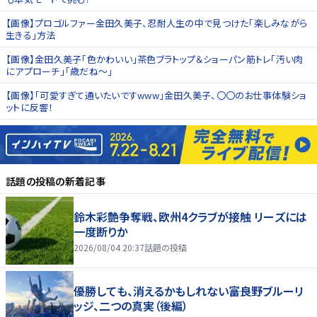
【画像】プロゴルファー金田久美子、忍耐人生の中で見つけた「楽しみながら
生きる」方法
【画像】金田久美子「色かわいい」茶色ブラトップ＆ショーパン筋トレ「汚い肉
にアプローチ」「歳だね～」
【画像】「可愛すぎて通いたいですwww」金田久美子、〇〇のお仕事体験ショ
ットに反響！
話題の投稿
の新着記事
鈴木彩艶争奪戦、欧州4クラブが接触 リーズには
一度断りか
2026/08/04 20:37
話題の投稿
優勝しても、消えるかもしれない――富良野ブルーリ
ッジ、二つの真実（後編）