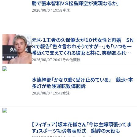
勝で張本智和ＶＳ松島輝空が実現なるか」
2026/08/07 19:58
卓球
元Ｋ-１王者の久保優太が１０代女性と再婚 ＳＮ
Ｓで報告「色々言われそうですが…」も「いつも一
番近くで支えてくれる彼女と共に、笑顔あふれる
家庭を築いていきたい」
2026/08/07 20:01
その他競技
水連幹部「かなり重く受け止めている」 競泳・本
多灯が危険運転致傷起訴
2026/08/07 19:43
水泳
【フィギュア】坂本花織さん「今は主婦頑張ってま
す」スポーツ功労者表彰式 謝辞の大役も