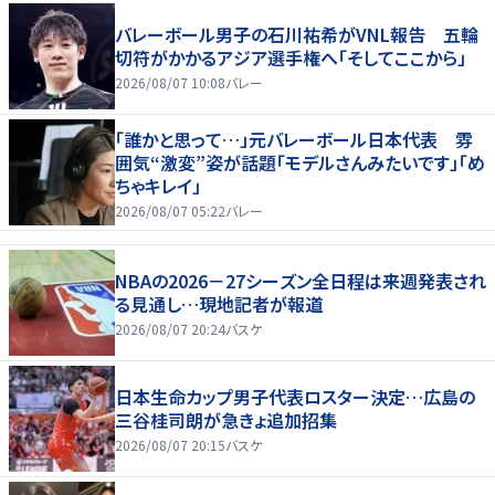
バレーボール男子の石川祐希がVNL報告 五輪
切符がかかるアジア選手権へ「そしてここから」
2026/08/07 10:08
バレー
「誰かと思って…」元バレーボール日本代表 雰
囲気“激変”姿が話題「モデルさんみたいです」「め
ちゃキレイ」
2026/08/07 05:22
バレー
NBAの2026－27シーズン全日程は来週発表され
る見通し…現地記者が報道
2026/08/07 20:24
バスケ
日本生命カップ男子代表ロスター決定…広島の
三谷桂司朗が急きょ追加招集
2026/08/07 20:15
バスケ