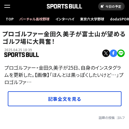
今日の予定
TOP
バーチャル高校野球
インターハイ
東京六大学野球
dodaSPO
（新しいタブ
プロゴルファー金田久美子が富士山が望める
ゴルフ場に大興奮！
2025.04.25 18:39
プロゴルファー・金田久美子が25日、自身のインスタグラ
ムを更新した。【画像】「ほんとは黒っぽくしたいけど…」プ
ロゴルファ…
記事全文を見る
話題の投稿
ゴルフ