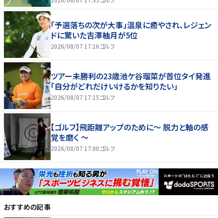
「予選落ちの次が大事」温泉に癒やされ、レジェン
ドに驚いた吉澤柚月が5位
2026/08/07 17:16
ゴルフ
ツアー未勝利の23歳池ケ谷瑠菜が首位タイ発進
「自分がどれだけいけるかを知りたい」
2026/08/07 17:15
ゴルフ
【ゴルフ】飛距離アップのために～ 脱力と軸の感
覚を磨く ～
2026/08/07 17:00
ゴルフ
おすすめの記事