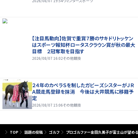
2026/08/07 19:54
ウィンタースポーツ
【注目馬動向】佐賀で重賞７勝のサキドリトッケン
はスポーツ報知杯ロータスクラウン賞が秋の最大
目標 ２冠奪取を目指す
2026/08/07 16:02
その他競技
２４年のカペラＳを制したガビーズシスターがＪＲ
Ａ競走馬登録を抹消 今後は大井競馬に移籍予
定
2026/08/07 15:06
その他競技
TOP
話題の投稿
ゴルフ
プロゴルファー金田久美子が富士山が望める