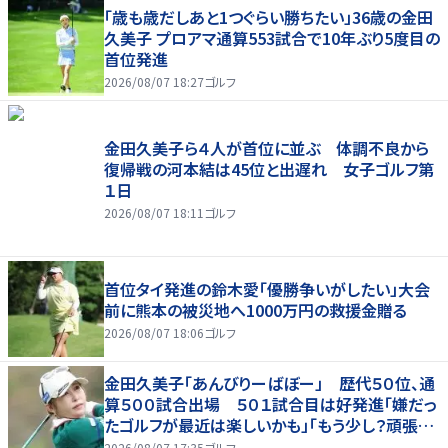
「歳も歳だしあと1つぐらい勝ちたい」36歳の金田
久美子 プロアマ通算553試合で10年ぶり5度目の
首位発進
2026/08/07 18:27
ゴルフ
金田久美子ら４人が首位に並ぶ 体調不良から
復帰戦の河本結は45位と出遅れ 女子ゴルフ第
１日
2026/08/07 18:11
ゴルフ
首位タイ発進の鈴木愛「優勝争いがしたい」大会
前に熊本の被災地へ1000万円の救援金贈る
2026/08/07 18:06
ゴルフ
金田久美子「あんびりーばぼー」 歴代５０位、通
算５００試合出場 ５０１試合目は好発進「嫌だっ
たゴルフが最近は楽しいかも」「もう少し？頑張り
たいな」
2026/08/07 17:35
ゴルフ