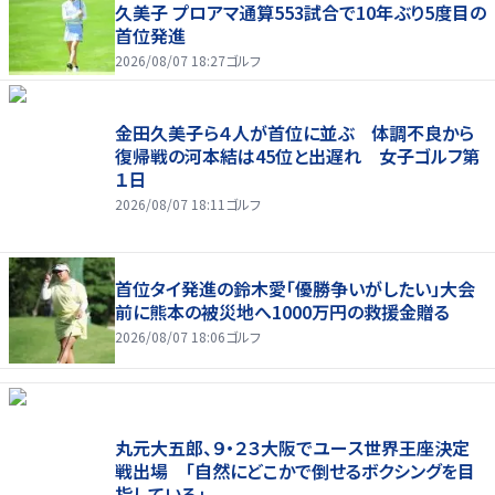
久美子 プロアマ通算553試合で10年ぶり5度目の
首位発進
2026/08/07 18:27
ゴルフ
金田久美子ら４人が首位に並ぶ 体調不良から
復帰戦の河本結は45位と出遅れ 女子ゴルフ第
１日
2026/08/07 18:11
ゴルフ
首位タイ発進の鈴木愛「優勝争いがしたい」大会
前に熊本の被災地へ1000万円の救援金贈る
2026/08/07 18:06
ゴルフ
丸元大五郎、９・２３大阪でユース世界王座決定
戦出場 「自然にどこかで倒せるボクシングを目
指している」