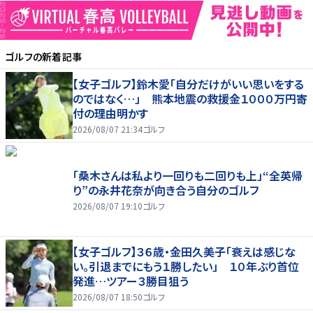
ゴルフ
の新着記事
【女子ゴルフ】鈴木愛「自分だけがいい思いをする
のではなく…」 熊本地震の救援金１０００万円寄
付の理由明かす
2026/08/07 21:34
ゴルフ
「桑木さんは私より一回りも二回りも上」“全英帰
り”の永井花奈が向き合う自分のゴルフ
2026/08/07 19:10
ゴルフ
【女子ゴルフ】３６歳・金田久美子「衰えは感じな
い。引退までにもう１勝したい」 １０年ぶり首位
発進…ツアー３勝目狙う
2026/08/07 18:50
ゴルフ