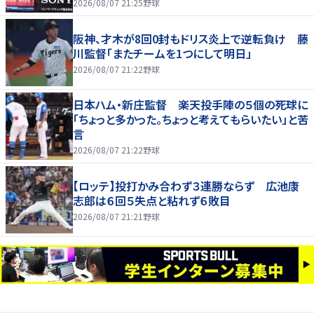
の回まででも十分な仕事でしたか」
2026/08/07 21:25
野球
阪神、才木が8回0封もドリス炎上で逆転負け 藤
川監督「またチームを1つにして明日」
2026/08/07 21:22
野球
日本ハム・新庄監督 楽天投手陣の５個の死球に
「ちょっと多かった。ちょっと考えてもらいたい」と苦
言
2026/08/07 21:22
野球
【ロッテ】投打かみ合わず３連勝ならず 広池康
志郎は６回５失点と粘れず６敗目
2026/08/07 21:21
野球