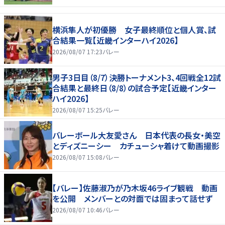
横浜隼人が初優勝 女子最終順位と個人賞、試
合結果一覧【近畿インターハイ2026】
2026/08/07 17:23
バレー
男子3日目（8/7）決勝トーナメント3、4回戦全12試
合結果と最終日（8/8）の試合予定【近畿インター
ハイ2026】
2026/08/07 15:25
バレー
バレーボール大友愛さん 日本代表の長女・美空
とディズニーシー カチューシャ着けて動画撮影
2026/08/07 15:08
バレー
【バレー】佐藤淑乃が乃木坂46ライブ観戦 動画
を公開 メンバーとの対面では固まって話せず
2026/08/07 10:46
バレー