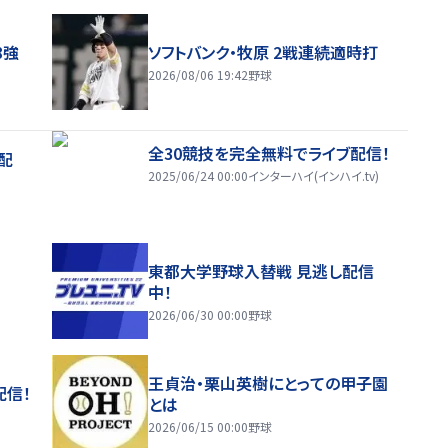
8強
ソフトバンク・牧原 2戦連続適時打
2026/08/06 19:42
野球
全30競技を完全無料でライブ配信！
配
2025/06/24 00:00
インターハイ(インハイ.tv)
東都大学野球入替戦 見逃し配信
中！
2026/06/30 00:00
野球
王貞治・栗山英樹にとっての甲子園
配信！
とは
2026/06/15 00:00
野球