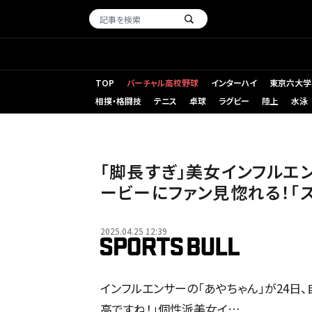
TOP
バーチャル高校野球
インターハイ
東京六大学
相撲・格闘技
テニス
卓球
ラグビー
陸上
水泳
「脚長すぎ」美女インフルエ
ービーにファン見惚れる！「
2025.04.25 12:39
インフルエンサーの「あやちゃん」が24日、
高ですね！」個性派美女イ…