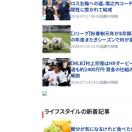
ロス五輪への道。堀之内コー
間性に惹かれて結成
2026/07/17 06:06
話題の投稿
【Jリーグ】秋春制元年が8月開
の年度またぎシーズンで何が
2026/07/15 15:55
話題の投稿
【MLB】村上宗隆はHRダービ
退も約2400万円 賞金の仕組
解説
2026/07/14 14:52
話題の投稿
ライフスタイル
の新着記事
糖分が気になるけれど食べた