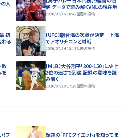
【男子バレー日本代表】9連勝の価
チの人
値 データで読み解くVNLの現在地
2026/07/16 16:42
話題の投稿
幕 初
【UFC】朝倉海の次戦が決定 上海
変わる
でアオリチロンと対戦
2026/07/14 15:19
話題の投稿
ー敗
【MLB】大谷翔平「300-150」に史上
みを
2位の速さで到達 記録の意味を読
み解く
2026/07/10 17:26
話題の投稿
い！フ
話題の「PFCダイエット」を知ってま