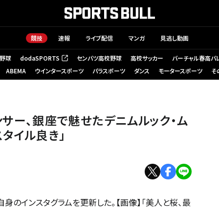
競技
速報
ライブ配信
マンガ
見逃し動画
野球
dodaSPORTS
センバツ高校野球
高校サッカー
バーチャル春高バ
（新しいタブで開く）
ABEMA
ウインタースポーツ
パラスポーツ
ダンス
モータースポーツ
そ
ンサー、銀座で魅せたデニムルック・ム
スタイル良き」
自身のインスタグラムを更新した。【画像】「美人と桜、最