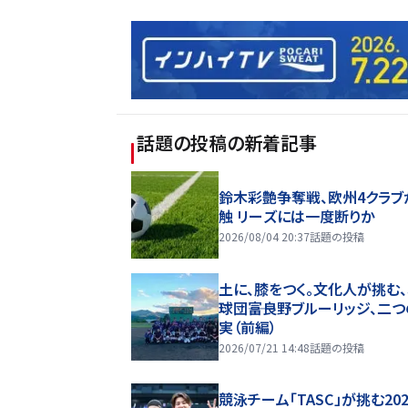
話題の投稿
の新着記事
鈴木彩艶争奪戦、欧州4クラブ
触 リーズには一度断りか
2026/08/04 20:37
話題の投稿
土に、膝をつく。文化人が挑む
球団――富良野ブルーリッジ、二
実（前編）
2026/07/21 14:48
話題の投稿
競泳チーム「TASC」が挑む20