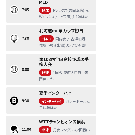
MLB
7:05
野球
Rソックス(吉田正尚) vs.
Wソックス(村上宗隆)(8:10)ほか
北海道meiji カップ初日
7:30
ゴルフ
国内女子 吉澤柚月、
佐藤心結ら出場(リンクは外部)
第108回全国高校野球選手
権大会
8:00
野球
1回戦 東海大甲府 - 鶴
岡東ほか
夏季インターハイ
9:30
インターハイ
バレーボール女
子決勝ほか
WTTチャンピオンズ横浜
11:00
卓球
男女シングルス2回戦(リ