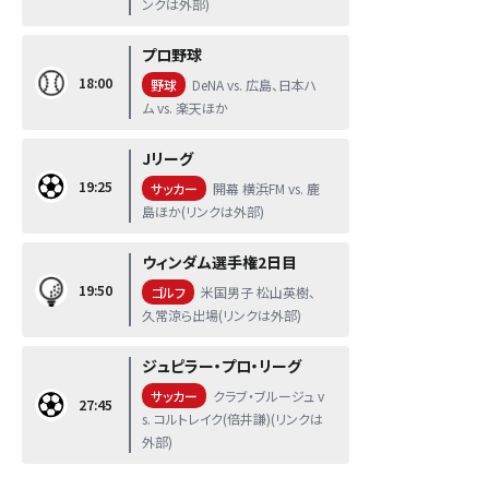
ンクは外部)
プロ野球
18:00
野球
DeNA vs. 広島、日本ハ
ム vs. 楽天ほか
Jリーグ
19:25
サッカー
開幕 横浜FM vs. 鹿
島ほか(リンクは外部)
ウィンダム選手権2日目
19:50
ゴルフ
米国男子 松山英樹、
久常涼ら出場(リンクは外部)
ジュピラー・プロ・リーグ
サッカー
クラブ・ブルージュ v
27:45
s. コルトレイク(倍井謙)(リンクは
外部)