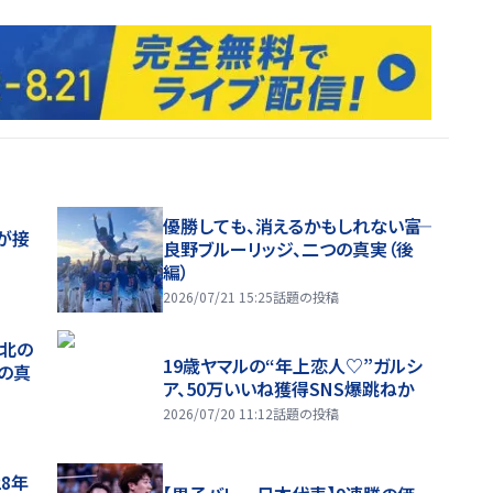
優勝しても、消えるかもしれない――富
が接
良野ブルーリッジ、二つの真実（後
編）
2026/07/21 15:25
話題の投稿
、北の
19歳ヤマルの“年上恋人♡”ガルシ
つの真
ア、50万いいね獲得SNS爆跳ねか
2026/07/20 11:12
話題の投稿
28年