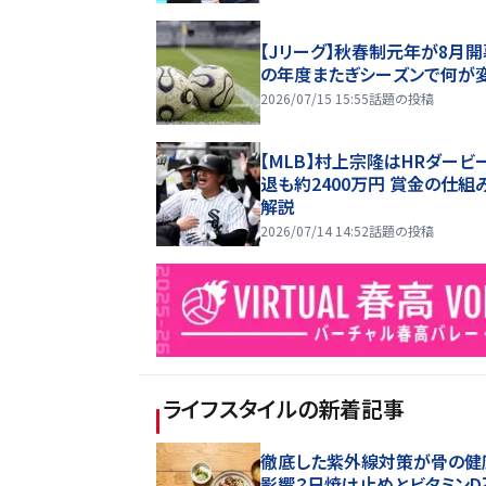
【Jリーグ】秋春制元年が8月開
の年度またぎシーズンで何が
2026/07/15 15:55
話題の投稿
【MLB】村上宗隆はHRダービ
退も約2400万円 賞金の仕組
解説
2026/07/14 14:52
話題の投稿
ライフスタイル
の新着記事
徹底した紫外線対策が骨の健
影響？日焼け止めとビタミンD