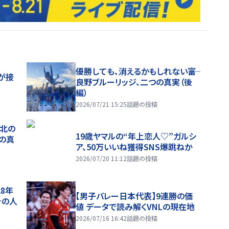
優勝しても、消えるかもしれない――富
が接
良野ブルーリッジ、二つの真実（後
編）
2026/07/21 15:25
話題の投稿
、北の
19歳ヤマルの“年上恋人♡”ガルシ
つの真
ア、50万いいね獲得SNS爆跳ねか
2026/07/20 11:12
話題の投稿
28年
【男子バレー日本代表】9連勝の価
チの人
値 データで読み解くVNLの現在地
2026/07/16 16:42
話題の投稿