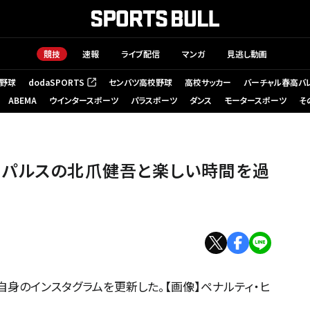
競技
速報
ライブ配信
マンガ
見逃し動画
野球
dodaSPORTS
センバツ高校野球
高校サッカー
バーチャル春高バ
（新しいタブで開く）
ABEMA
ウインタースポーツ
パラスポーツ
ダンス
モータースポーツ
そ
スパルスの北爪健吾と楽しい時間を過
自身のインスタグラムを更新した。【画像】ペナルティ・ヒ