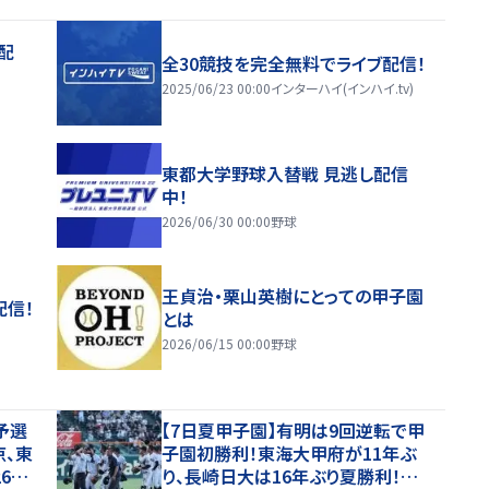
配
全30競技を完全無料でライブ配信！
2025/06/23 00:00
インターハイ(インハイ.tv)
東都大学野球入替戦 見逃し配信
中！
2026/06/30 00:00
野球
王貞治・栗山英樹にとっての甲子園
配信！
とは
2026/06/15 00:00
野球
予選
【7日夏甲子園】有明は9回逆転で甲
京、東
子園初勝利！東海大甲府が11年ぶ
6年
り、長崎日大は16年ぶり夏勝利！健