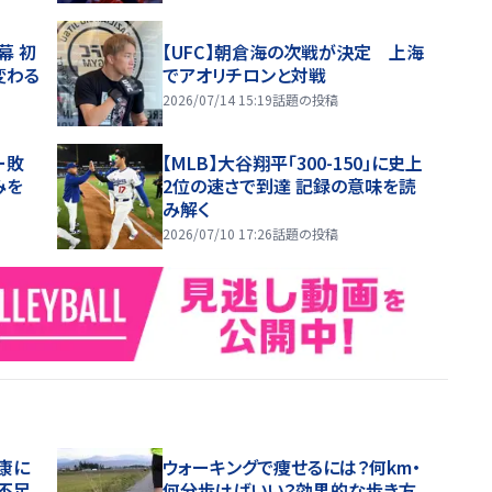
幕 初
【UFC】朝倉海の次戦が決定 上海
変わる
でアオリチロンと対戦
2026/07/14 15:19
話題の投稿
ー敗
【MLB】大谷翔平「300-150」に史上
みを
2位の速さで到達 記録の意味を読
み解く
2026/07/10 17:26
話題の投稿
康に
ウォーキングで痩せるには？何km・
不足
何分歩けばいい？効果的な歩き方