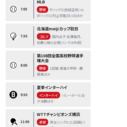
MLB
7:05
野球
Rソックス(吉田正尚) vs.
Wソックス(村上宗隆)(8:10)ほか
北海道meiji カップ初日
7:30
ゴルフ
国内女子 吉澤柚月、
佐藤心結ら出場(リンクは外部)
第108回全国高校野球選手
権大会
8:00
野球
1回戦 東海大甲府 - 鶴
岡東ほか
夏季インターハイ
9:30
インターハイ
バレーボール女
子決勝ほか
WTTチャンピオンズ横浜
11:00
卓球
男女シングルス2回戦(リ