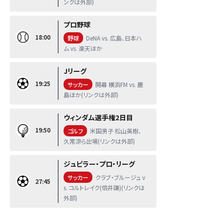
ンクは外部)
プロ野球
18:00
野球
DeNA vs. 広島、日本ハ
ム vs. 楽天ほか
Jリーグ
19:25
サッカー
開幕 横浜FM vs. 鹿
島ほか(リンクは外部)
ウィンダム選手権2日目
19:50
ゴルフ
米国男子 松山英樹、
久常涼ら出場(リンクは外部)
ジュピラー・プロ・リーグ
サッカー
クラブ・ブルージュ v
27:45
s. コルトレイク(倍井謙)(リンクは
外部)