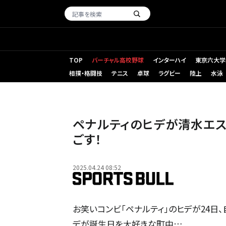
TOP
バーチャル高校野球
インターハイ
東京六大学
相撲・格闘技
テニス
卓球
ラグビー
陸上
水泳
ペナルティのヒデが清水エ
ごす！
2025.04.24 08:52
お笑いコンビ「ペナルティ」のヒデが24日、
デが誕生日を大好きな町中…