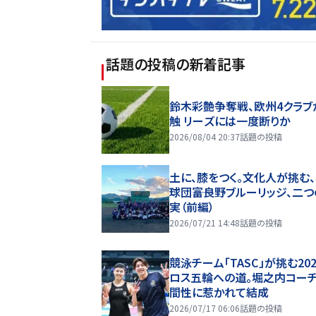
話題の投稿
の新着記事
鈴木彩艶争奪戦、欧州4クラブ
触 リーズには一度断りか
2026/08/04 20:37
話題の投稿
土に、膝をつく。文化人が挑む
球団――富良野ブルーリッジ、二
実（前編）
2026/07/21 14:48
話題の投稿
競泳チーム「TASC」が挑む20
ロス五輪への道。堀之内コー
間性に惹かれて結成
2026/07/17 06:06
話題の投稿