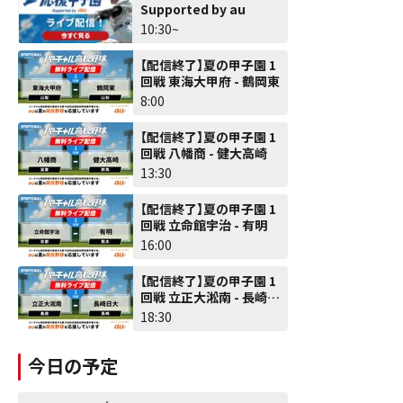
Supported by au
10:30~
【配信終了】夏の甲子園 1
回戦 東海大甲府 - 鶴岡東
8:00
【配信終了】夏の甲子園 1
回戦 八幡商 - 健大高崎
13:30
【配信終了】夏の甲子園 1
回戦 立命館宇治 - 有明
16:00
【配信終了】夏の甲子園 1
回戦 立正大淞南 - 長崎日
大
18:30
今日の予定