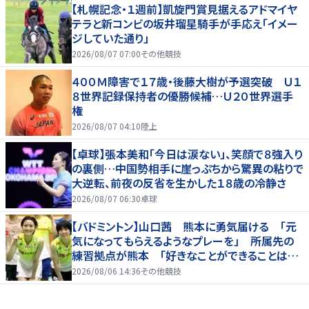
【札幌記念・１週前】凱旋門賞見据えるアドマイヤ
テラと新コンビの坂井瑠星騎手が手応え「イメー
ジしていた通り」
2026/08/07 07:00
その他競技
４００Ｍ障害で１７歳・後藤大樹が予選突破 Ｕ１
８世界記録保持者の優勝候補…Ｕ２０世界選手
権
2026/08/07 04:10
陸上
【卓球】張本美和「今日は涙ない」、笑顔で８強入り
の裏側…中国勢相手に崖っぷちから驚異の粘りで
大逆転、前夜の反省を生かした１８歳の冷静さ
2026/08/07 06:30
卓球
【バドミントン】山口茜 熊本に勇気届ける 「元
気になってもらえるようなプレーを」 所属先の
練習拠点が熊本 「好きなことができることは当
たり前じゃない」
2026/08/06 14:36
その他競技