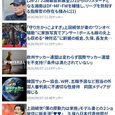
【26-27 J2開幕直前展望】J2からのリスタートと
なる湘南はDF・MF・FWを補強し、リーグを熟知す
る指揮官の存在も強みに(1)
2026/08/07 11:30
サッカー
｢守り方かっこよすぎ｣上田綺世が妻の“ワンオペ
騒動”に家族写真でアンサー！ボールも嫁の炎上
も収める“神対応”に新婚の板倉、久保、長友夫妻
もエール！
2026/08/07 11:25
サッカー
欧州サッカー連盟は変わらず国際サッカー連盟
を不支持！「条件は満たされていない」
2026/08/07 11:03
サッカー
韓国サッカー協会、Ｗ杯、五輪予選など担当の外
国人審判員に不適切な性接待 同国メディアが
報じる
2026/08/07 10:48
サッカー
上田綺世「僕の原動力は家族」モデル妻との２ショ
発信に板倉滉「♥♥」 久保ら日本代表仲間が