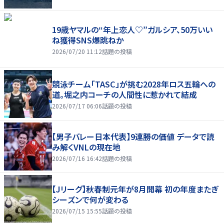
19歳ヤマルの“年上恋人♡”ガルシア、50万いい
ね獲得SNS爆跳ねか
2026/07/20 11:12
話題の投稿
競泳チーム「TASC」が挑む2028年ロス五輪への
道。堀之内コーチの人間性に惹かれて結成
2026/07/17 06:06
話題の投稿
【男子バレー日本代表】9連勝の価値 データで読
み解くVNLの現在地
2026/07/16 16:42
話題の投稿
【Jリーグ】秋春制元年が8月開幕 初の年度またぎ
シーズンで何が変わる
2026/07/15 15:55
話題の投稿