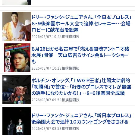
ドリー・ファンク・ジュニアさん、「全日本プロレス」
８・９後楽園ホール大会で追悼セレモニー…会場
ロビーに献花台を設置
2026/08/07 10:44
相撲格闘技
８月26日から名古屋で「燃える闘魂アントニオ猪
木展」開催 天山広吉らサイン会＆トークショー
も
2026/08/07 10:13
相撲格闘技
ボルチン・オレッグ、「ＩＷＧＰ王者」辻陽太に劇的
「初勝利」で首位…「好きのプロレスでオレが最強
の選手になりたいから！」…８・６後楽園全成績
2026/08/07 09:50
相撲格闘技
ドリー・ファンク・ジュニアさん、「新日本プロレス」
後楽園大会で追悼１０カウントゴングをささげる
2026/08/07 08:58
相撲格闘技