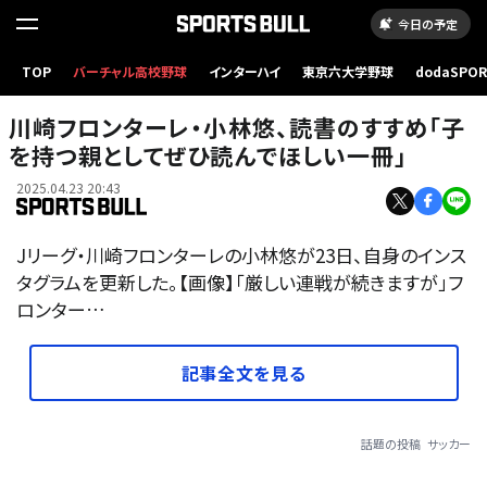
今日の予定
TOP
バーチャル高校野球
インターハイ
東京六大学野球
dodaSPO
（新しいタブ
川崎フロンターレ・小林悠、読書のすすめ「子
を持つ親としてぜひ読んでほしい一冊」
2025.04.23 20:43
Jリーグ・川崎フロンターレの小林悠が23日、自身のインス
タグラムを更新した。【画像】「厳しい連戦が続きますが」フ
ロンター…
記事全文を見る
話題の投稿
サッカー