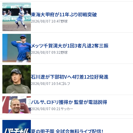
東海大甲府が11年ぶり初戦突破
2026/08/07 10:47
野球
メッツ千賀滉大が1回3者凡退2奪三振
2026/08/07 09:32
野球
石川遼が下部初Vへ4打差12位好発進
2026/08/07 10:54
ゴルフ
バルサ、ロドリ獲得か 監督が電話説得
2026/08/07 00:21
サッカー
夏の甲子園 全試合無料ライブ配信！