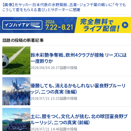
【画像】元サッカー日本代表の水野晃樹、古巣・ジェフ千葉の戦いに「今でも
こうして愛をもらえる喜び」とサポーターに感謝
話題の投稿
の新着記事
鈴木彩艶争奪戦、欧州4クラブが接触 リーズには
一度断りか
2026/08/04 20:37
話題の投稿
優勝しても、消えるかもしれない――富良野ブルーリ
ッジ、二つの真実（後編）
2026/07/21 15:25
話題の投稿
土に、膝をつく。文化人が挑む、北の球団――富良野ブ
ルーリッジ、二つの真実（前編）
2026/07/21 14:48
話題の投稿