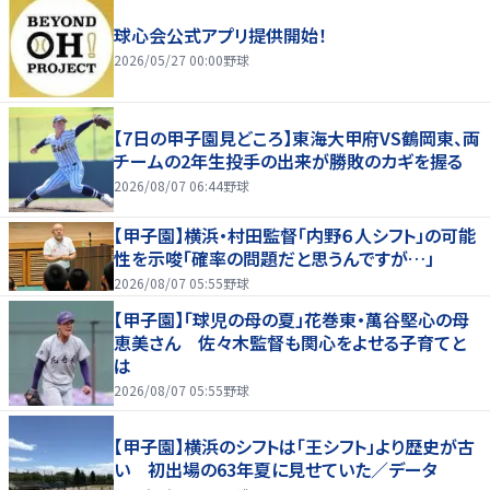
球心会公式アプリ提供開始！
2026/05/27 00:00
野球
【7日の甲子園見どころ】東海大甲府VS鶴岡東、両
チームの2年生投手の出来が勝敗のカギを握る
2026/08/07 06:44
野球
【甲子園】横浜・村田監督「内野６人シフト」の可能
性を示唆「確率の問題だと思うんですが…」
2026/08/07 05:55
野球
【甲子園】「球児の母の夏」花巻東・萬谷堅心の母
恵美さん 佐々木監督も関心をよせる子育てと
は
2026/08/07 05:55
野球
【甲子園】横浜のシフトは「王シフト」より歴史が古
い 初出場の63年夏に見せていた／データ