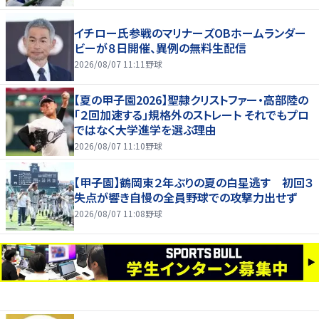
イチロー氏参戦のマリナーズOBホームランダー
ビーが８日開催、異例の無料生配信
2026/08/07 11:11
野球
【夏の甲子園2026】聖隷クリストファー・高部陸の
「２回加速する」規格外のストレート それでもプロ
ではなく大学進学を選ぶ理由
2026/08/07 11:10
野球
【甲子園】鶴岡東２年ぶりの夏の白星逃す 初回３
失点が響き自慢の全員野球での攻撃力出せず
2026/08/07 11:08
野球