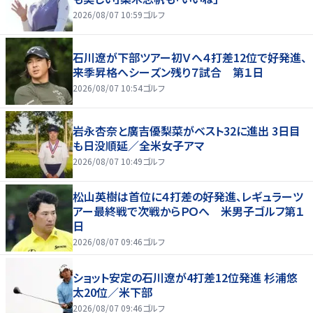
2026/08/07 10:59
ゴルフ
石川遼が下部ツアー初Ｖへ４打差12位で好発進、
来季昇格へシーズン残り７試合 第１日
2026/08/07 10:54
ゴルフ
岩永杏奈と廣吉優梨菜がベスト32に進出 3日目
も日没順延／全米女子アマ
2026/08/07 10:49
ゴルフ
松山英樹は首位に４打差の好発進、レギュラーツ
アー最終戦で次戦からＰＯへ 米男子ゴルフ第１
日
2026/08/07 09:46
ゴルフ
ショット安定の石川遼が4打差12位発進 杉浦悠
太20位／米下部
2026/08/07 09:46
ゴルフ