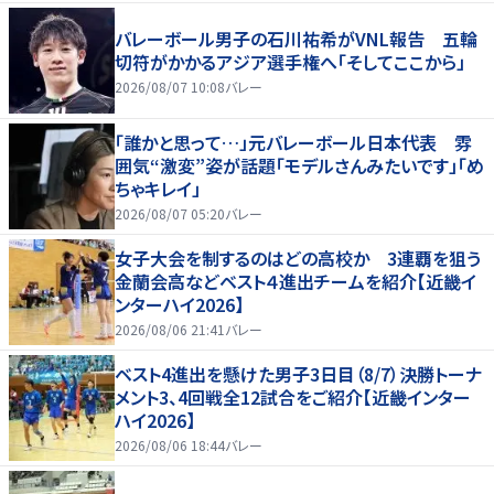
バレーボール男子の石川祐希がVNL報告 五輪
切符がかかるアジア選手権へ「そしてここから」
2026/08/07 10:08
バレー
「誰かと思って…」元バレーボール日本代表 雰
囲気“激変”姿が話題「モデルさんみたいです」「め
ちゃキレイ」
2026/08/07 05:20
バレー
女子大会を制するのはどの高校か 3連覇を狙う
金蘭会高などベスト４進出チームを紹介【近畿イ
ンターハイ2026】
2026/08/06 21:41
バレー
ベスト4進出を懸けた男子3日目（8/7）決勝トーナ
メント3、4回戦全12試合をご紹介【近畿インター
ハイ2026】
2026/08/06 18:44
バレー