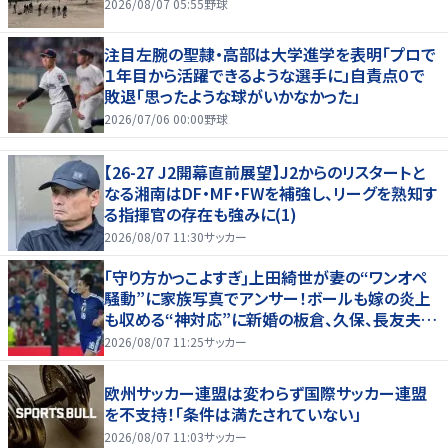
2026/08/07 05:55
野球
注目左腕の聖隷・高部は大学進学を表明「プロで
１年目から活躍できるような選手に」自責点０で
敗退「思ったような球がいかなかった」
2026/07/06 00:00
野球
【26-27 J2開幕直前展望】J2からのリスタートと
なる湘南はDF・MF・FWを補強し、リーグを熟知す
る指揮官の存在も強みに(1)
2026/08/07 11:30
サッカー
｢守り方かっこよすぎ｣上田綺世が妻の“ワンオペ
騒動”に家族写真でアンサー！ボールも嫁の炎上
も収める“神対応”に新婚の板倉、久保、長友夫妻
もエール！
2026/08/07 11:25
サッカー
欧州サッカー連盟は変わらず国際サッカー連盟
を不支持！「条件は満たされていない」
2026/08/07 11:03
サッカー