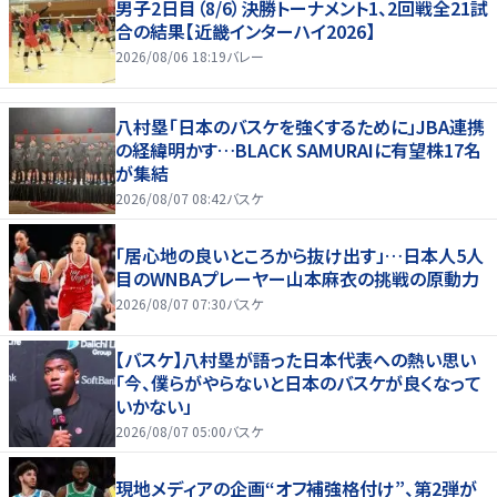
男子2日目（8/6）決勝トーナメント1、2回戦全21試
合の結果【近畿インターハイ2026】
2026/08/06 18:19
バレー
八村塁「日本のバスケを強くするために」JBA連携
の経緯明かす…BLACK SAMURAIに有望株17名
が集結
2026/08/07 08:42
バスケ
「居心地の良いところから抜け出す」…日本人5人
目のWNBAプレーヤー山本麻衣の挑戦の原動力
2026/08/07 07:30
バスケ
【バスケ】八村塁が語った日本代表への熱い思い
「今、僕らがやらないと日本のバスケが良くなって
いかない」
2026/08/07 05:00
バスケ
現地メディアの企画“オフ補強格付け”、第2弾が