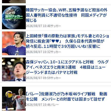
韓国サッカー協会、Ｗ杯、五輪予選など担当の外
国人審判員に不適切な性接待 同国メディアが
報じる
2026/08/07 10:48
サッカー
上田綺世「僕の原動力は家族」モデル妻との２ショ
発信に板倉滉「♥♥」 久保ら日本代表仲間が
続々反応、１１時間で３９万超いいね！反響に
2026/08/07 10:32
サッカー
森保ジャパン、１０・１にエクアドルと対戦 ウルグ
アイ、ベネズエラと南米３連戦 ４戦目はニュー
ジーランドまたはパナマと対戦
2026/08/07 09:59
サッカー
【バレー】佐藤淑乃が乃木坂46ライブ観戦 動画
を公開 メンバーとの対面では固まって話せず
2026/08/07 10:46
バレー