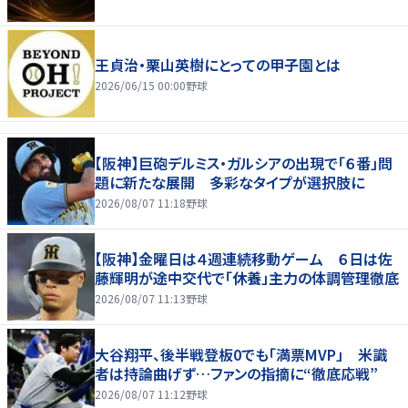
王貞治・栗山英樹にとっての甲子園とは
2026/06/15 00:00
野球
【阪神】巨砲デルミス・ガルシアの出現で「６番」問
題に新たな展開 多彩なタイプが選択肢に
2026/08/07 11:18
野球
【阪神】金曜日は４週連続移動ゲーム ６日は佐
藤輝明が途中交代で「休養」主力の体調管理徹底
2026/08/07 11:13
野球
大谷翔平、後半戦登板0でも「満票MVP」 米識
者は持論曲げず…ファンの指摘に“徹底応戦”
2026/08/07 11:12
野球