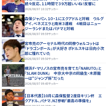
続々反応、１１時間で３９万超いいね！反響に
2026/08/07 10:32
サッカー
森保ジャパン、１０・１にエクアドルと対戦 ウルグ
アイ、ベネズエラと南米３連戦 ４戦目はニュー
ジーランドまたはパナマと対戦
2026/08/07 09:59
サッカー
宮市亮のアーセナル時代の同僚ウォルコットは
『ドラゴンボール』が大好き ポドルスキは日向小次
郎に憧れていた
2026/08/07 09:50
サッカー
横浜Ｆ・マリノスの宮市亮を育てた『NARUTO』と
『SLAM DUNK』 中京大中京の同級生・木原龍
一は"ジャンプ係"だった
2026/08/07 09:45
サッカー
【日本代表】10月に森保監督２度目キリン杯 エ
クアドル、パナマ、NZ参戦「最高の準備を」
2026/08/07 09:38
サッカー