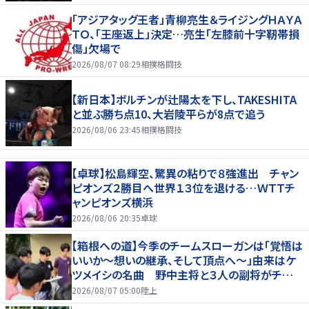
「アジアタッグ王者」青柳亮生＆ライジングＨＡＹＡ
ＴＯ、「王座返上」決定…亮生「左膝前十字靭帯損
傷」欠場で
2026/08/07 08:29
相撲格闘技
【新日本】ボルチンが辻陽太を下し、TAKESHITA
と並ぶ勝ち点10、大岩陵平らが8点で追う
2026/08/06 23:45
相撲格闘技
【卓球】松島輝空、驚異の粘りで８強進出 チャン
ピオンズ２勝目へ世界１３位を退ける…ＷＴＴチ
ャンピオンズ横浜
2026/08/06 20:35
卓球
【箱根への道】今季のチームスローガンは「覚悟は
いいか～想いの継承、そして頂点へ～」由来はケ
ツメイシの名曲 野中主将と３人の副将がチーム
を引っ張る…夏合宿特集第１弾、国学院大
2026/08/07 05:00
陸上