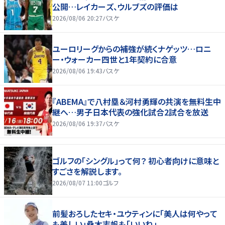
公開…レイカーズ、ウルブズの評価は
2026/08/06 20:27
バスケ
ユーロリーグからの補強が続くナゲッツ…ロニ
ー・ウォーカー四世と1年契約に合意
2026/08/06 19:43
バスケ
『ABEMA』で八村塁＆河村勇輝の共演を無料生中
継へ…男子日本代表の強化試合2試合を放送
2026/08/06 19:37
バスケ
ゴルフの「シングル」って何？ 初心者向けに意味と
すごさを解説します。
2026/08/07 11:00
ゴルフ
前髪おろしたセキ・ユウティンに「美人は何やって
も美しい」桑木志帆も「いいね」