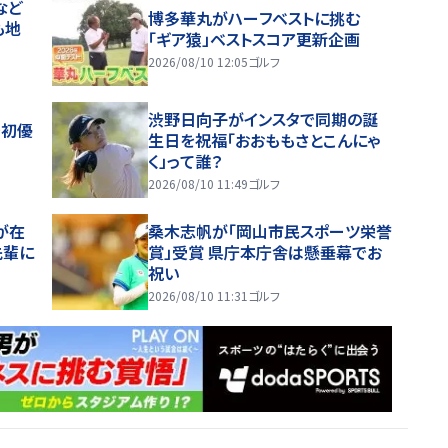
など
博多華丸がハーフベストに挑む
も地
「ギア猿」ベストスコア更新企画
2026/08/10 12:05
ゴルフ
渋野日向子がインスタで同期の誕
で初優
生日を祝福「おおももさとこんにゃ
く」って誰？
2026/08/10 11:49
ゴルフ
が在
桑木志帆が「岡山市民スポーツ栄誉
先輩に
賞」受賞 県庁本庁舎は懸垂幕でお
祝い
2026/08/10 11:31
ゴルフ