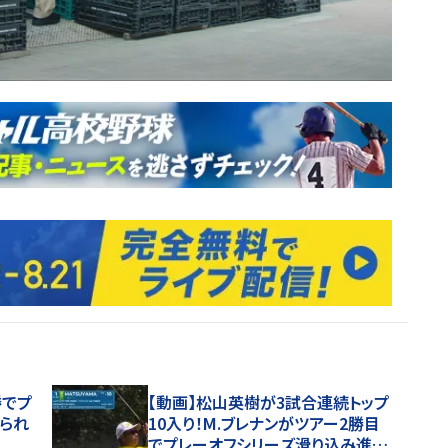
勝でプ
【動画】松山英樹が3試合連続トップ
られ
10入り！M.ブレナンがツアー2勝目
でプレーオフシリーズ滑り込み進出