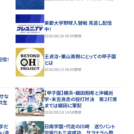
東都大学野球入替戦 見逃し配信
中！
2026/06/30 00:00
野球
王貞治・栗山英樹にとっての甲子園
配信！
とは
2026/06/15 00:00
野球
【甲子園】横浜・織田翔希と沖縄尚
せな
学・末吉良丞の投打対決 第２打席
共生
までは織田に軍配
2026/08/10 14:58
野球
手だ
日南学園・代走の川崎 送りバント
ョ」沖
空振りも三盗成功 サヨナラへ勢