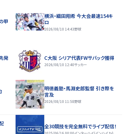
横浜・織田翔希 今大会最速154キ
の甲
ロ
2026/08/10 14:43
野球
先発
C大阪 シリア代表FWサバック獲得
2026/08/10 12:40
サッカー
明徳義塾・馬淵史郎監督 引き際を
約
言及
2026/08/10 11:58
野球
配
全30競技を完全無料でライブ配信！
2025/06/16 00:00
インターハイ(インハイ.tv)