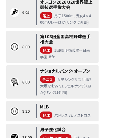
オレゴン2026 U20世界陸上
競技選手権大会
6:05
陸上
男子1500m、男女4×4
00mリレーほか(リンクは外部)
第108回全国高校野球選手
権大会
8:00
野球
1回戦 明徳義塾 - 日南
学園ほか
ナショナルバンク・オープン
テニス
女子シングルス4回戦
8:00
大坂なおみ vs. フェルナンデスほ
か(リンクは外部)
MLB
9:20
野球
パドレス vs. アストロズ
男子強化試合
18:00
バスケットボール
日本 vs. モ