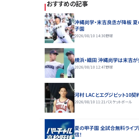
おすすめの記事
沖縄尚学・末吉良丞が降板 夏
子園
2026/08/10 14:30
野球
横浜・織田 沖縄尚学は末吉が
2026/08/10 12:47
野球
河村 LACとエグジビット10契
2026/08/10 11:21
バスケットボール
夏の甲子園 全試合無料ライブ
信！