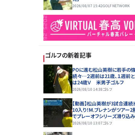
2026/08/07 15:42
GOLF NETWORK
ゴルフ
の新着記事
POに進む松山英樹に若手の
続々…２週前は21歳、１週前
は24歳Ｖ 米男子ゴルフ
2026/08/10 14:38
ゴルフ
【動画】松山英樹が3試合連続
10入り！M.ブレナンがツアー2
でプレーオフシリーズ滑り込
【ロケットクラシック4日目ハイ
2026/08/10 13:07
ゴルフ
ト】