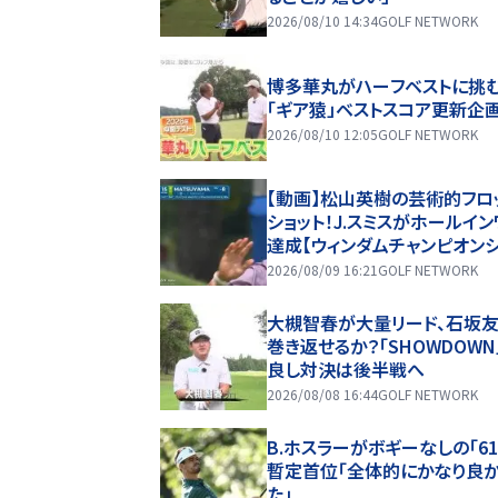
2026/08/10 14:34
GOLF NETWORK
博多華丸がハーフベストに
「ギア猿」ベストスコア更新企
2026/08/10 12:05
GOLF NETWORK
【動画】松山英樹の芸術的フロ
ショット！J.スミスがホールイン
達成【ウィンダムチャンピオン
3日目ハイライト】
2026/08/09 16:21
GOLF NETWORK
大槻智春が大量リード、石坂
巻き返せるか？「SHOWDOWN
良し対決は後半戦へ
2026/08/08 16:44
GOLF NETWORK
B.ホスラーがボギーなしの「61
暫定首位「全体的にかなり良
た」