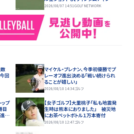
オンシップ1日目ハイライト】
2026/08/07 14:51
GOLF NETWORK
強敵
マイケル・ブレナン、今季初優勝でプ
と今回
レーオフ進出決める「戦い続けられ
ることが嬉しい」
2026/08/10 14:34
ゴルフ
トップ
【女子ゴルフ】大里桃子「私も地震発
勝目
生時は熊本におりました」 被災地
み進出
にお茶ペットボトル１万本寄付
ライ
2026/08/10 12:47
ゴルフ