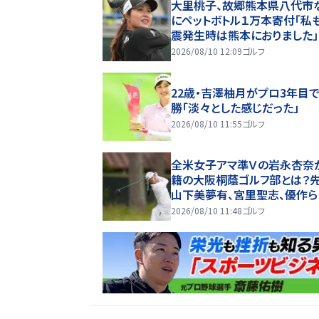
大里桃子、故郷熊本県八代市
にペットボトル１万本寄付「私
震発生時は熊本におりました」
2026/08/10 12:09
ゴルフ
22歳・吉澤柚月がプロ3年目
勝「淡々とした感じだった」
2026/08/10 11:55
ゴルフ
全米女子アマ準Ｖの岩永杏奈
籍の大阪桐蔭ゴルフ部とは？
山下美夢有、宮里聖志、優作ら
2026/08/10 11:48
ゴルフ