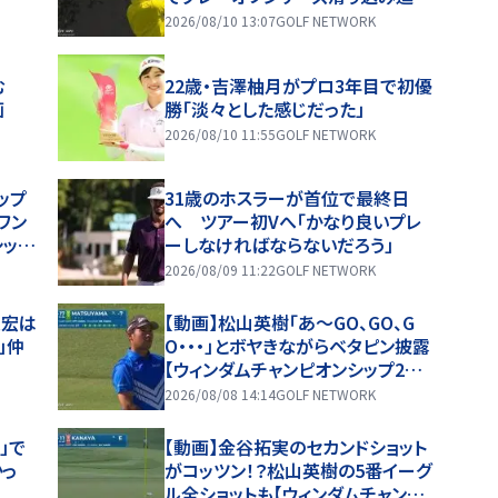
【ロケットクラシック4日目ハイライ
2026/08/10 13:07
GOLF NETWORK
ト】
挑む
22歳・吉澤柚月がプロ3年目で初優
画
勝「淡々とした感じだった」
2026/08/10 11:55
GOLF NETWORK
ップ
31歳のホスラーが首位で最終日
ワン
へ ツアー初Vへ「かなり良いプレ
シップ
ーしなければならないだろう」
2026/08/09 11:22
GOLF NETWORK
友宏は
【動画】松山英樹「あ〜GO、GO、G
」仲
O・・・」とボヤきながらベタピン披露
【ウィンダムチャンピオンシップ2日
目ハイライト】
2026/08/08 14:14
GOLF NETWORK
」で
【動画】金谷拓実のセカンドショット
かっ
がコッツン！？松山英樹の5番イーグ
ル全ショットも【ウィンダムチャンピ