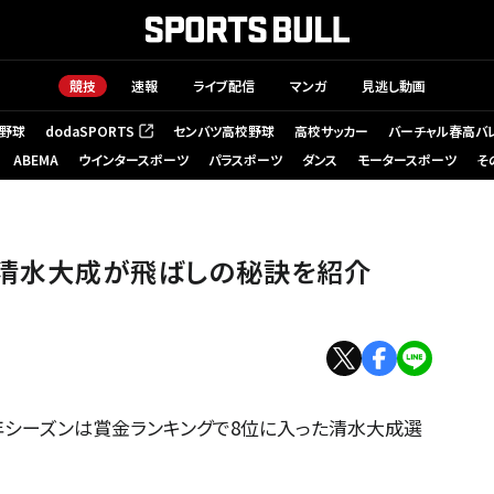
競技
速報
ライブ配信
マンガ
見逃し動画
野球
dodaSPORTS
センバツ高校野球
高校サッカー
バーチャル春高バ
（新しいタブで開く）
ABEMA
ウインタースポーツ
パラスポーツ
ダンス
モータースポーツ
そ
、清水大成が飛ばしの秘訣を紹介
年シーズンは賞金ランキングで8位に入った清水大成選