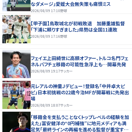
なダメージ」愛媛大会無失策も痛恨ミス
2026/08/09 17:10
野球
【甲子園】鳥取城北が初戦敗退 加藤重雄監督
「下浦に頼りすぎました」県勢は全国11連敗
2026/08/09 17:16
野球
フェイエ上田綺世に高額オファー、トルコ名門フェ
ネルバフチェ移籍の可能性急浮上も…開幕先発
2026/08/09 19:17
サッカー
元レアルの神童Ｊデビュー！登録名「中井卓大ピ
ピ」日本初挑戦の22歳今治MFが開幕戦に先発出
場
2026/08/09 18:07
サッカー
「移籍金を支払うことなくトップレベルの経験を加
えた」冨安健洋の“0円補強”に地元メディアも満
足気「最終ラインの再編を進める監督が重宝する