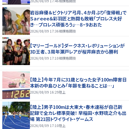
2026/08/09 17:46
相撲格闘技
岩谷麻優＆ビクトリア弓月、４か月ぶり「復帰戦」で
Ｓａｒｅｅｅ＆彩羽匠と熱闘も敗戦「プロレス大好
き…プロレス頑張ろう」…８・９おおた
2026/08/09 17:36
相撲格闘技
【マリーゴールド】ダークネス・レボリューションが
3D王者、３周年瀬戸レアが桜井麻衣から勝利
2026/08/09 17:10
相撲格闘技
【陸上】今年７月に31歳となった女子100m障害日
本新の中島ひとみ「年齢を重ねることは…」
2026/08/09 16:29
陸上
【陸上】男子100mは大東大・春木達裕が自己新
記録で全カレ標準突破！ 早稲田・水野琉之介も出
場 第21回トワイライト・ゲームス
2026/08/09 17:10
陸上