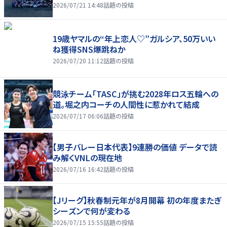
2026/07/21 14:48
話題の投稿
19歳ヤマルの“年上恋人♡”ガルシア、50万いい
ね獲得SNS爆跳ねか
2026/07/20 11:12
話題の投稿
競泳チーム「TASC」が挑む2028年ロス五輪への
道。堀之内コーチの人間性に惹かれて結成
2026/07/17 06:06
話題の投稿
【男子バレー日本代表】9連勝の価値 データで読
み解くVNLの現在地
2026/07/16 16:42
話題の投稿
【Jリーグ】秋春制元年が8月開幕 初の年度またぎ
シーズンで何が変わる
2026/07/15 15:55
話題の投稿