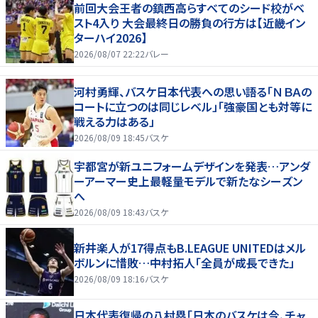
前回大会王者の鎮西高らすべてのシード校がベ
スト4入り 大会最終日の勝負の行方は【近畿イン
ターハイ2026】
2026/08/07 22:22
バレー
河村勇輝、バスケ日本代表への思い語る「ＮＢＡの
コートに立つのは同じレベル」「強豪国とも対等に
戦える力はある」
2026/08/09 18:45
バスケ
宇都宮が新ユニフォームデザインを発表…アンダ
ーアーマー史上最軽量モデルで新たなシーズン
へ
2026/08/09 18:43
バスケ
新井楽人が17得点もB.LEAGUE UNITEDはメル
ボルンに惜敗…中村拓人「全員が成長できた」
2026/08/09 18:16
バスケ
日本代表復帰の八村塁「日本のバスケは今、チャ