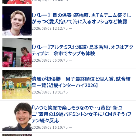
【バレー】「目の保養」高橋藍、黒Ｔ＆デニム姿でし
がみつく愛犬抱いて海に入るオフショなど披露
2026/08/09 12:12
バレー
【バレー】アルテミス北海道・鳥本香琳、オフはアク
ティブに 余市でサップも体験
2026/08/09 06:00
バレー
清風が初優勝 男子最終順位と個人賞、試合結
果一覧【近畿インターハイ2026】
2026/08/08 18:01
バレー
「いつも笑顔で楽しそうなので…」黄色“新ユ
ニ”着用の19歳バドミントン女子に「CMきそう」フ
ァン続々反応
2026/08/08 16:10
バレー