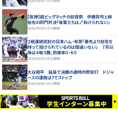
2026/08/09 19:25
野球
【阪神】超ビッグマッチの前夜祭 伊藤将司と柳
裕也の同門対決「後輩たちは」「負けられない」
2026/08/09 19:24
野球
２戦連続完封の日本ハム・有原「春先より自信を
持って投げられているのは間違いない」 ７月以
降は４戦３勝、防御率０・６０
2026/08/09 19:22
野球
大谷翔平 延長で決勝の適時内野安打 ドジャ
ースの連敗は7でストップ
2026/08/09 19:13
野球