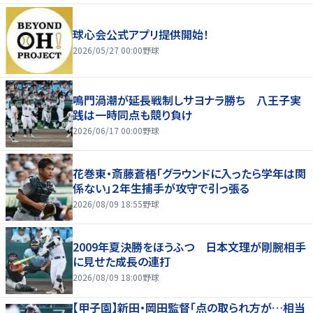
球心会公式アプリ提供開始！
2026/05/27 00:00
野球
鳴門渦潮が延長戦制しサヨナラ勝ち 八王子実
践は一時同点も競り負け
2026/06/17 00:00
野球
花巻東・斎藤蒼梧「グラウンドに入ったら学年は関
係ない」２年生捕手が攻守で引っ張る
2026/08/09 18:55
野球
2009年夏決勝をほうふつ 日本文理が剛腕相手
に見せた成長の連打
2026/08/09 18:00
野球
【甲子園】新田・岡田監督「点の取られ方が…相当