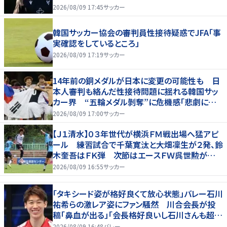
柔軟性を備えている」
2026/08/09 17:45
サッカー
韓国サッカー協会の審判員性接待疑惑でJFA「事
実確認をしているところ」
2026/08/09 17:19
サッカー
14年前の銅メダルが日本に変更の可能性も 日
本人審判も絡んだ性接待問題に揺れる韓国サッ
カー界 “五輪メダル剝奪”に危機感「悲劇に見
舞われる」
2026/08/09 17:00
サッカー
【Ｊ１清水】０３年世代が横浜ＦＭ戦出場へ猛アピ
ール 練習試合で千葉寛汰と大畑凜生が２発、鈴
木奎吾はＦＫ弾 次節はエースＦＷ呉世勲が出
場停止
2026/08/09 16:55
サッカー
「タキシード姿が格好良くて放心状態」バレー石川
祐希らの激レア姿にファン騒然 川合会長が投
稿「鼻血が出る」「会長格好良いし石川さんも超格
好いい」
2026/08/09 16:48
バレー