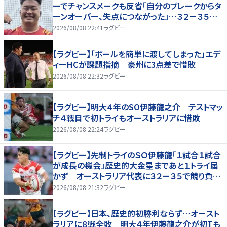
ーでチャンスメークも反省「自分のブレークからタ
ーンオーバー、失点につながった」…３２－３５惜
敗、オーストラリアに歴史的金星ならず
2026/08/08 22:41
ラグビー
【ラグビー】「ボールを簡単に渡してしまった」エデ
ィーHCが課題指摘 豪州に3点差で惜敗
2026/08/08 22:32
ラグビー
【ラグビー】明大４年のSO伊藤龍之介 テストマッ
チ４戦目で初トライもオーストラリアに惜敗
2026/08/08 22:24
ラグビー
【ラグビー】先制トライのＳＯ伊藤龍「１試合１試合
が成長の機会」歴史的大金星まであと１トライ届
かず オーストラリア代表に３２ー３５で競り負け
る
2026/08/08 21:32
ラグビー
【ラグビー】日本、歴史的初勝利ならず…オースト
ラリアに８戦全敗 明大４年伊藤龍之介が初Tも