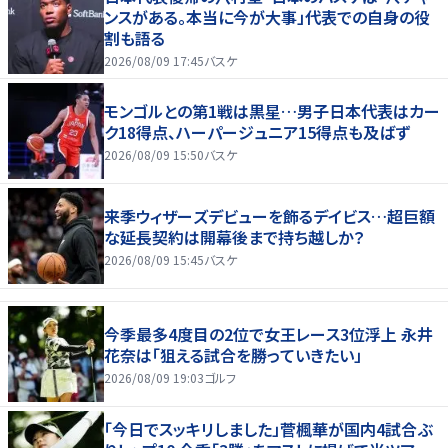
ンスがある。本当に今が大事」代表での自身の役
割も語る
2026/08/09 17:45
バスケ
モンゴルとの第1戦は黒星…男子日本代表はカー
ク18得点、ハーパージュニア15得点も及ばず
2026/08/09 15:50
バスケ
来季ウィザーズデビューを飾るデイビス…超巨額
な延長契約は開幕後まで持ち越しか？
2026/08/09 15:45
バスケ
今季最多4度目の2位で女王レース3位浮上 永井
花奈は「狙える試合を勝っていきたい」
2026/08/09 19:03
ゴルフ
「今日でスッキリしました」菅楓華が国内4試合ぶ