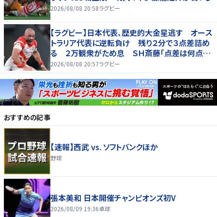
2026/08/08 20:58
ラグビー
【ラグビー】日本代表、歴史的大金星逃す オース
トラリア代表に逆転負け 残り２分で３点差詰め
る ２万観衆がため息 ＳＨ斎藤「点差は何点で
も負けは負け」…前半にＳＯ伊藤龍が先制トライ、
2026/08/08 20:57
ラグビー
３２ー３５で惜敗
おすすめの記事
【速報】西武 vs. ソフトバンクほか
野球
張本美和 日本開催チャンピオンズ初V
2026/08/09 19:36
卓球