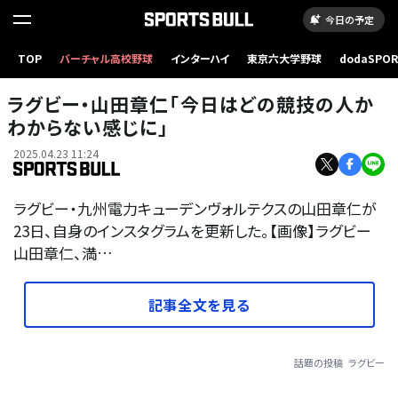
今日の予定
TOP
バーチャル高校野球
インターハイ
東京六大学野球
dodaSPO
（新しいタブ
ラグビー・山田章仁「今日はどの競技の人か
わからない感じに」
2025.04.23 11:24
ラグビー・九州電力キューデンヴォルテクスの山田章仁が
23日、自身のインスタグラムを更新した。【画像】ラグビー
山田章仁、満…
記事全文を見る
話題の投稿
ラグビー