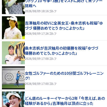
りトップ10 今季「3勝」をマストに掲げて米ツアー
挑戦へ
2026/08/09 18:16
ゴルフ
吉澤柚月の初Vに全英女王・桑木志帆も祝福「ゆ
づづ 優勝おめでとう かっこよかった」
2026/08/09 17:26
ゴルフ
桑木志帆が吉沢柚月の初優勝を祝福「ゆづづ
優勝おめでとう。かっこよかった」
2026/08/09 17:08
ゴルフ
女性ゴルファーのための10分間ゴルフトレーニン
グ！
2026/08/09 17:00
ゴルフ
どん底のルーキーイヤーから2年 「今思えば、あの
経験があるから」吉澤柚月は頂点に立った