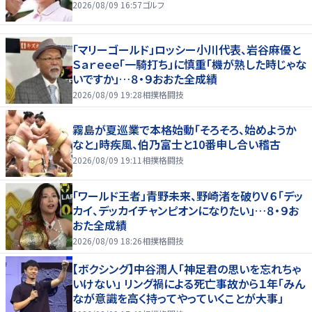
2026/08/09 16:57
ゴルフ
「マリーゴールド」ロッシー小川代表、岩谷麻優と
Ｓａｒｅｅｅ「一騎打ち」に慎重「機が熟した時じゃな
いですか」…８・９おおた全成績
2026/08/09 19:28
相撲格闘技
霧島が夏巡業で本格始動「そろそろ、始めようか
なと」時疾風、伯乃富士と10番申し合い稽古
2026/08/09 19:11
相撲格闘技
「ワールド王者」青野未来、野崎渚を破りＶ６「デッ
カイ、デッカイチャンピオンになりたい」…８・９お
おた全成績
2026/08/09 18:26
相撲格闘技
【ボクシング】中谷潤人「神足君の思いを忘れちゃ
いけない」 リング禍による死亡事故から１年「みん
なが意識を高く持ってやっていくことが大事」