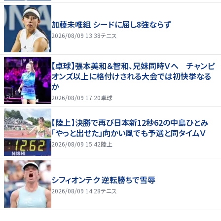
加藤未唯組 シードに屈し8強ならず
2026/08/09 13:38
テニス
【卓球】張本美和＆智和、兄妹同時Ｖへ チャンピ
オンズ以上に格付けされる大会では初快挙なる
か
2026/08/09 17:20
卓球
【陸上】決勝で再び日本新12秒62の中島ひとみ
「やっと出せた」向かい風でも予選と同タイムＶ
2026/08/09 15:42
陸上
シフィオンテク 逆転勝ちで雪辱
2026/08/09 14:28
テニス