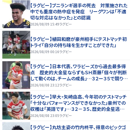
【ラグビー】ブニランギ選手の死去 対策施された
中でも重度の熱中症を発症 リーグワンは「不適
切な対応はなかった」との認識
2026/08/09 15:49
ラグビー
【ラグビー】植田和磨が豪州相手にテストマッチ初
トライ「自分の持ち味を生かすことができた」
2026/08/09 00:16
ラグビー
【ラグビー】日本代表、ワラビーズから過去最多得
点 歴史的大金星ならずもＳＨ斎藤「個々が判断
して動くのは、チームの成長」…３２ー３５で競り負
ける
2026/08/08 23:12
ラグビー
【ラグビー】早大・矢崎由高、今年初のテストマッチ
「十分なパフォーマンスができなかった」豪州での
収穫は「英語です」…３２－３５、歴史的金星逃し
たオーストラリア代表戦はＷＴＢで途中出場
2026/08/08 23:05
ラグビー
【ラグビー】丸坊主姿の竹内柊平、得意のピックゴ