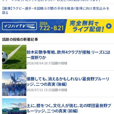
【画像】ラグビー選手・木田晴斗が膝の手術を報告！復帰に向け意気込みを
語る
話題の投稿
の新着記事
鈴木彩艶争奪戦、欧州4クラブが接触 リーズには
一度断りか
2026/08/04 20:37
話題の投稿
優勝しても、消えるかもしれない――富良野ブルーリ
ッジ、二つの真実（後編）
2026/07/21 15:25
話題の投稿
土に、膝をつく。文化人が挑む、北の球団――富良野ブ
ルーリッジ、二つの真実（前編）