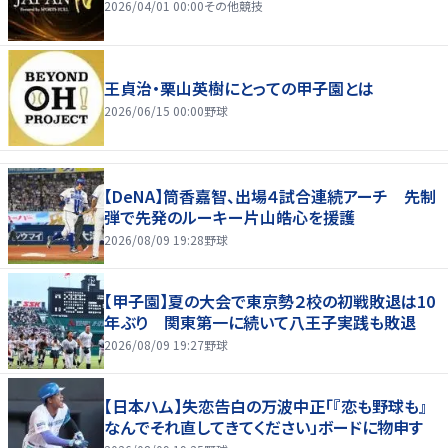
2026/04/01 00:00
その他競技
王貞治・栗山英樹にとっての甲子園とは
2026/06/15 00:00
野球
【DeNA】筒香嘉智、出場４試合連続アーチ 先制
弾で先発のルーキー片山皓心を援護
2026/08/09 19:28
野球
【甲子園】夏の大会で東京勢２校の初戦敗退は10
年ぶり 関東第一に続いて八王子実践も敗退
2026/08/09 19:27
野球
【日本ハム】失恋告白の万波中正「『恋も野球も』
なんでそれ直してきてください」ボードに物申す