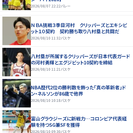
2026/08/07 22:22
バレー
ＮＢＡ挑戦３季目河村 クリッパーズとエキシビ
ット１０契約 契約勝ち取り八村塁と共闘だ
2026/08/10 11:32
バスケ
八村塁が所属するクリッパーズが日本代表ガード
の河村勇輝とエグジビット10契約を締結
2026/08/10 11:21
バスケ
NBA歴代2位の勝利数を飾った「真の革新者」ド
ン・ネルソンが86歳で他界
2026/08/10 10:18
バスケ
富山グラウジーズに新戦力…コロンビア代表経
験を持つSG兼SFを獲得
2026/08/10 09:30
バスケ