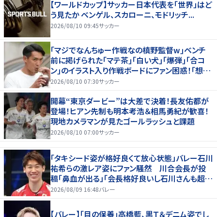
【ワールドカップ】サッカー日本代表を「世界」はど
う見たか ベンゲル、スカローニ、モドリッチ...
2026/08/10 09:45
サッカー
｢マジでなんちゅー作戦なの槙野監督w｣ベンチ
前に掲げられた｢マテ茶｣｢白い犬｣｢爆弾｣｢合コ
ン｣のイラスト入り作戦ボードにファン困惑！｢想像
よりデカくて吹いた｣
2026/08/10 07:30
サッカー
開幕“東京ダービー”は大差で決着！長友佑都が
登場！ヒアン先制も明本考浩＆相馬勇紀が歓喜！
現地カメラマンが見たゴールラッシュと課題
2026/08/10 07:00
サッカー
「タキシード姿が格好良くて放心状態」バレー石川
祐希らの激レア姿にファン騒然 川合会長が投
稿「鼻血が出る」「会長格好良いし石川さんも超格
好いい」
2026/08/09 16:48
バレー
【バレー】「目の保養」高橋藍、黒Ｔ＆デニム姿でし