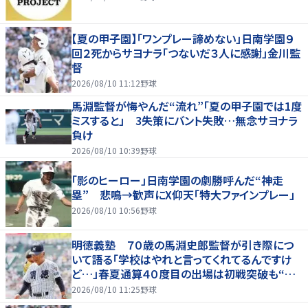
【夏の甲子園】「ワンプレー諦めない」日南学園９
回２死からサヨナラ「つないだ３人に感謝」金川監
督
2026/08/10 11:12
野球
馬淵監督が悔やんだ“流れ”「夏の甲子園では1度
ミスすると」 3失策にバント失敗…無念サヨナラ
負け
2026/08/10 10:39
野球
「影のヒーロー」日南学園の劇勝呼んだ“神走
塁” 悲鳴→歓声にX仰天「特大ファインプレー」
2026/08/10 10:56
野球
明徳義塾 ７０歳の馬淵史郎監督が引き際につ
いて語る「学校はやれと言ってくれてるんですけ
ど…」春夏通算４０度目の出場は初戦突破も“馬
淵節”炸裂
2026/08/10 11:25
野球