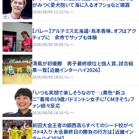
がみつく愛犬抱いて海に入るオフショなど披露
2026/08/09 12:12
バレー
【バレー】アルテミス北海道・鳥本香琳、オフはアク
ティブに 余市でサップも体験
2026/08/09 06:00
バレー
清風が初優勝 男子最終順位と個人賞、試合結
果一覧【近畿インターハイ2026】
2026/08/08 18:01
バレー
「いつも笑顔で楽しそうなので…」黄色“新ユ
ニ”着用の19歳バドミントン女子に「CMきそう」フ
ァン続々反応
2026/08/08 16:10
バレー
前回大会王者の鎮西高らすべてのシード校がベ
スト4入り 大会最終日の勝負の行方は【近畿イン
ターハイ2026】