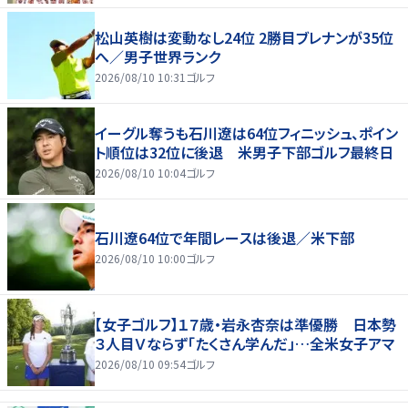
松山英樹は変動なし24位 2勝目ブレナンが35位
へ／男子世界ランク
2026/08/10 10:31
ゴルフ
イーグル奪うも石川遼は64位フィニッシュ、ポイン
ト順位は32位に後退 米男子下部ゴルフ最終日
2026/08/10 10:04
ゴルフ
石川遼64位で年間レースは後退／米下部
2026/08/10 10:00
ゴルフ
【女子ゴルフ】１７歳・岩永杏奈は準優勝 日本勢
３人目Ｖならず「たくさん学んだ」…全米女子アマ
2026/08/10 09:54
ゴルフ