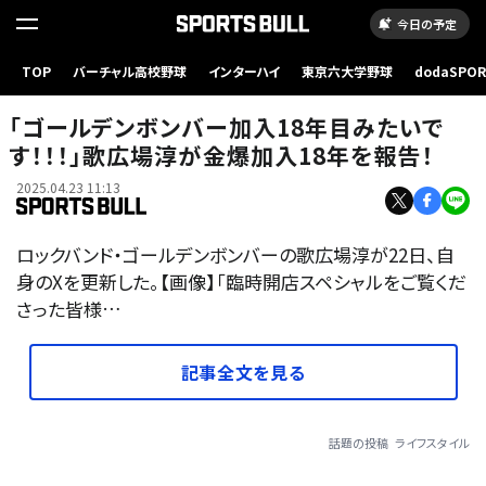
今日の予定
TOP
バーチャル高校野球
インターハイ
東京六大学野球
dodaSPO
（新しいタブ
「ゴールデンボンバー加入18年目みたいで
す！！！」歌広場淳が金爆加入18年を報告！
2025.04.23 11:13
ロックバンド・ゴールデンボンバーの歌広場淳が22日、自
身のXを更新した。【画像】「臨時開店スペシャルをご覧くだ
さった皆様…
記事全文を見る
話題の投稿
ライフスタイル