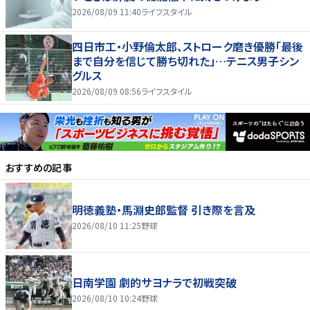
2026/08/09 11:40
ライフスタイル
四日市工・小野倫太郎、ストローク磨き優勝「最後
まで自分を信じて勝ち切れた」…テニス男子シン
グルス
2026/08/09 08:56
ライフスタイル
おすすめの記事
明徳義塾・馬淵史郎監督 引き際を言及
2026/08/10 11:25
野球
日南学園 劇的サヨナラで初戦突破
2026/08/10 10:24
野球