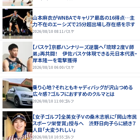
山本麻衣がWNBAでキャリア最高の16得点…主
力不在のエーシズで25分超出場し存在感を示す
2026/08/10 08:11
バスケ
【バスケ】京都ハンナリーズ逆襲へ「琉球２度Ｖ師
弟」再共闘！ 伊佐バスケ体現できる元日本代表・
岸本隆一を電撃獲得
2026/08/10 06:00
バスケ
乗り心地？それともキャディバッグが沢山つめる
広々感？ゴルフにおすすめのクルマとは
2026/08/10 11:00
ゴルフ
【女子ゴルフ】全英女子Ｖの桑木志帆に「岡山市民
スポーツ栄誉賞」授与へ 渋野日向子らに続き７
人目「大変うれしい」
2026/08/10 10:55
ゴルフ