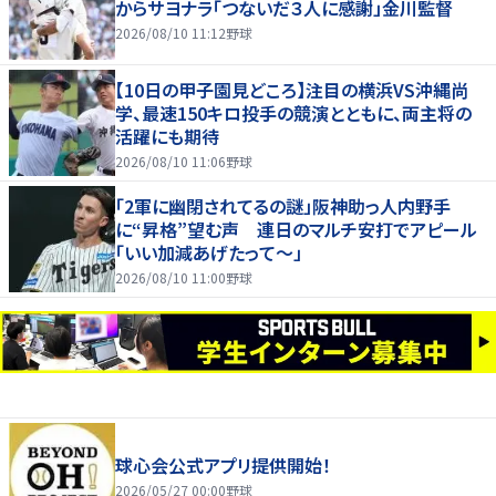
からサヨナラ「つないだ３人に感謝」金川監督
2026/08/10 11:12
野球
【10日の甲子園見どころ】注目の横浜VS沖縄尚
学、最速150キロ投手の競演とともに、両主将の
活躍にも期待
2026/08/10 11:06
野球
「2軍に幽閉されてるの謎」阪神助っ人内野手
に“昇格”望む声 連日のマルチ安打でアピール
「いい加減あげたって〜」
2026/08/10 11:00
野球
球心会公式アプリ提供開始！
2026/05/27 00:00
野球