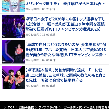
オリンピック選手を」 池江璃花子ら日本代表も
参戦
2026/08/08 00:29
水泳
卓球日本女子が2026年に中国トップ選手を下し
た試合は？ 張本美和が王芸迪＆陳幸同を連続
撃破で圧巻V【WTTチャンピオンズ横浜2026】
2026/08/10 11:00
卓球
「卓球で自分はどうなりたいのか」張本美和が“殻
を破る1年”で示した覚悟 日本大会で戴冠の18
歳が向かう新たな領域【WTTチャンピオンズ横浜
2026】
2026/08/10 07:00
卓球
【卓球】張本智和、美和が同時Ｖ達成 「一に健
康、二に勉強、三に卓球」と両親の教えのもと育っ
た兄妹 両親は会場で快挙見守る
2026/08/10 06:00
卓球
TOP
話題の投稿
ライフスタイル
「ゴールデンボンバー加入18年目みた