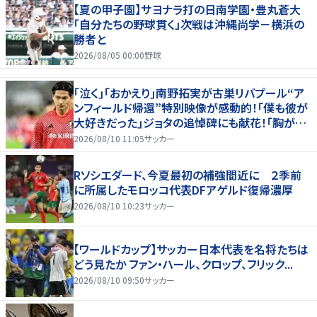
【夏の甲子園】サヨナラ打の日南学園・豊丸蒼大
「自分たちの野球貫く」次戦は沖縄尚学－横浜の
勝者と
2026/08/05 00:00
野球
｢泣く｣｢おかえり｣南野拓実が古巣リバプール“ア
ンフィールド帰還”特別映像が感動的！｢僕も彼が
大好きだった｣ジョタの追悼碑にも献花！｢胸が熱
くなります…｣
2026/08/10 11:05
サッカー
Rソシエダード、今夏最初の補強間近に ２季前
に所属したモロッコ代表DFアゲルド復帰濃厚
2026/08/10 10:23
サッカー
【ワールドカップ】サッカー日本代表を名将たちは
どう見たか ファン・ハール、クロップ、フリック...
2026/08/10 09:50
サッカー