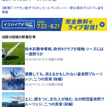
【画像】「バケモノ過ぎワロタ」ゴールデンボンバー・歌広場淳がコスプレ姿を
披露
話題の投稿
の新着記事
鈴木彩艶争奪戦、欧州4クラブが接触 リーズには
一度断りか
2026/08/04 20:37
話題の投稿
優勝しても、消えるかもしれない――富良野ブルーリ
ッジ、二つの真実（後編）
2026/07/21 15:25
話題の投稿
土に、膝をつく。文化人が挑む、北の球団――富良野ブ
ルーリッジ、二つの真実（前編）