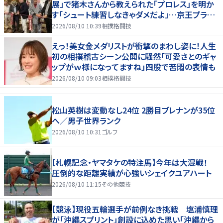
展」で猪木さんから教えられた「プロレス」を明か
す「シュート練習しなきゃダメだよ」…京王プラザ
ホテルで３１日まで
2026/08/10 10:39
相撲格闘技
えっ！美女金メダリストが衝撃のまわし姿に！人生
初の相撲稽古シーン公開に騒然「可愛さとのギャ
ップがｗ様になってますね」四股で苦悶の表情も
2026/08/10 09:03
相撲格闘技
松山英樹は変動なし24位 2勝目ブレナンが35位
へ／男子世界ランク
2026/08/10 10:31
ゴルフ
【札幌記念・ヤマタケの特注馬】今年は大混戦！
圧倒的な距離実績が心強いシェイクユアハート
2026/08/10 11:15
その他競技
【競泳】現役五輪選手が前例なき挑戦 塩浦慎理
が「沖縄スプリント」創設に込めた思い「沖縄から