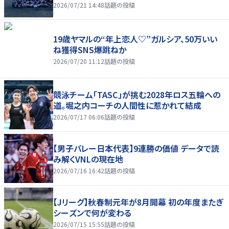
2026/07/21 14:48
話題の投稿
19歳ヤマルの“年上恋人♡”ガルシア、50万いい
ね獲得SNS爆跳ねか
2026/07/20 11:12
話題の投稿
競泳チーム「TASC」が挑む2028年ロス五輪への
道。堀之内コーチの人間性に惹かれて結成
2026/07/17 06:06
話題の投稿
【男子バレー日本代表】9連勝の価値 データで読
み解くVNLの現在地
2026/07/16 16:42
話題の投稿
【Jリーグ】秋春制元年が8月開幕 初の年度またぎ
シーズンで何が変わる
2026/07/15 15:55
話題の投稿