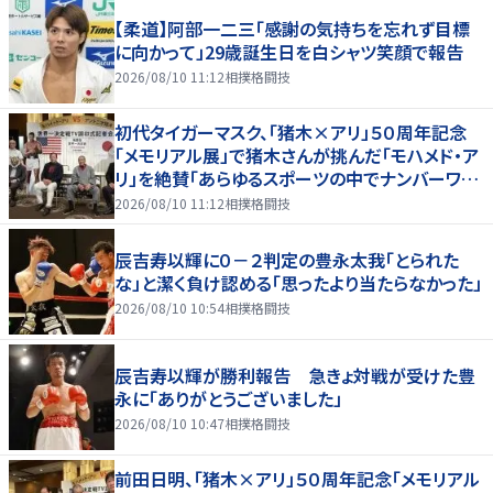
【柔道】阿部一二三「感謝の気持ちを忘れず目標
に向かって」29歳誕生日を白シャツ笑顔で報告
2026/08/10 11:12
相撲格闘技
初代タイガーマスク、「猪木×アリ」５０周年記念
「メモリアル展」で猪木さんが挑んだ「モハメド・ア
リ」を絶賛「あらゆるスポーツの中でナンバーワン
の存在」
2026/08/10 11:12
相撲格闘技
辰吉寿以輝に０－２判定の豊永太我「とられた
な」と潔く負け認める「思ったより当たらなかった」
2026/08/10 10:54
相撲格闘技
辰吉寿以輝が勝利報告 急きょ対戦が受けた豊
永に「ありがとうございました」
2026/08/10 10:47
相撲格闘技
前田日明、「猪木×アリ」５０周年記念「メモリアル