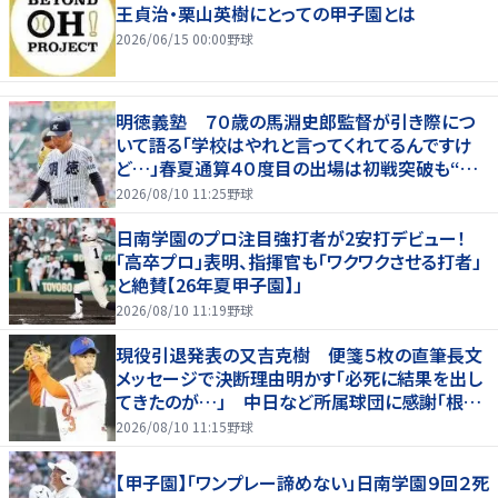
王貞治・栗山英樹にとっての甲子園とは
2026/06/15 00:00
野球
明徳義塾 ７０歳の馬淵史郎監督が引き際につ
いて語る「学校はやれと言ってくれてるんですけ
ど…」春夏通算４０度目の出場は初戦突破も“馬
淵節”炸裂
2026/08/10 11:25
野球
日南学園のプロ注目強打者が2安打デビュー！
「高卒プロ」表明、指揮官も「ワクワクさせる打者」
と絶賛【26年夏甲子園】」
2026/08/10 11:19
野球
現役引退発表の又吉克樹 便箋５枚の直筆長文
メッセージで決断理由明かす「必死に結果を出し
てきたのが…」 中日など所属球団に感謝「根気
強く指導してもらった」
2026/08/10 11:15
野球
【甲子園】「ワンプレー諦めない」日南学園９回２死