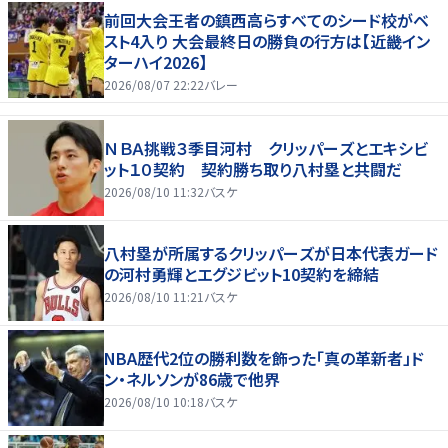
前回大会王者の鎮西高らすべてのシード校がベ
スト4入り 大会最終日の勝負の行方は【近畿イン
ターハイ2026】
2026/08/07 22:22
バレー
ＮＢＡ挑戦３季目河村 クリッパーズとエキシビ
ット１０契約 契約勝ち取り八村塁と共闘だ
2026/08/10 11:32
バスケ
八村塁が所属するクリッパーズが日本代表ガード
の河村勇輝とエグジビット10契約を締結
2026/08/10 11:21
バスケ
NBA歴代2位の勝利数を飾った「真の革新者」ド
ン・ネルソンが86歳で他界
2026/08/10 10:18
バスケ