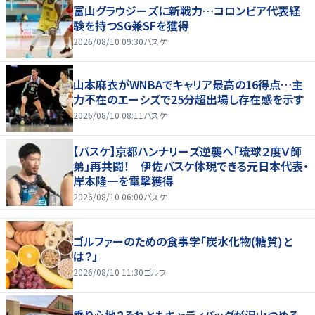
富山グラウジーズに新戦力…コロンビア代表経
験を持つSG兼SFを獲得
2026/08/10 09:30
バスケ
山本麻衣がWNBAでキャリア最高の16得点…主
力不在のエーシズで25分超出場し存在感を示す
2026/08/10 08:11
バスケ
【バスケ】京都ハンナリーズ逆襲へ「琉球２度Ｖ師
弟」再共闘！ 伊佐バスケ体現できる元日本代表・
岸本隆一を電撃獲得
2026/08/10 06:00
バスケ
ゴルファーのための食事学「炭水化物(糖質)と
は？」
2026/08/10 11:30
ゴルフ