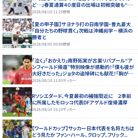
ど…」春夏通算４０度目の出場は初戦突破も“馬
淵節”炸裂
2026/08/10 11:25
野球
【夏の甲子園】サヨナラ打の日南学園・豊丸蒼大
「自分たちの野球貫く」次戦は沖縄尚学－横浜の
勝者と
2026/08/05 00:00
野球
｢泣く｣｢おかえり｣南野拓実が古巣リバプール“ア
ンフィールド帰還”特別映像が感動的！｢僕も彼が
大好きだった｣ジョタの追悼碑にも献花！｢胸が熱
くなります…｣
2026/08/10 11:05
サッカー
Rソシエダード、今夏最初の補強間近に ２季前
に所属したモロッコ代表DFアゲルド復帰濃厚
2026/08/10 10:23
サッカー
【ワールドカップ】サッカー日本代表を名将たちは
どう見たか ファン・ハール、クロップ、フリック...