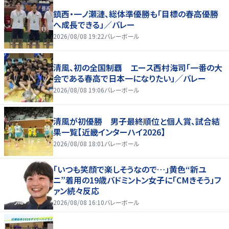
鎮西・一ノ瀬漣、総体準優勝も「目標の春高優勝
へ成長できる」／バレー
2026/08/08 19:22
バレーボール
清風、初の全国制覇 エース西村海司「一番の大
会である春高で日本一になりたい」／バレー
2026/08/08 19:06
バレーボール
清風が初優勝 男子最終順位と個人賞、試合結
果一覧【近畿インターハイ2026】
2026/08/08 18:01
バレーボール
「いつも笑顔で楽しそうなので…」黄色“新ユ
ニ”着用の19歳バドミントン女子に「CMきそう」フ
ァン続々反応
2026/08/08 16:10
バレーボール