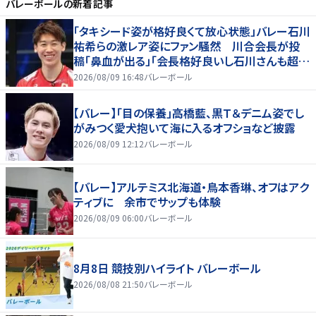
バレーボール
の新着記事
「タキシード姿が格好良くて放心状態」バレー石川
祐希らの激レア姿にファン騒然 川合会長が投
稿「鼻血が出る」「会長格好良いし石川さんも超格
好いい」
2026/08/09 16:48
バレーボール
【バレー】「目の保養」高橋藍、黒Ｔ＆デニム姿でし
がみつく愛犬抱いて海に入るオフショなど披露
2026/08/09 12:12
バレーボール
【バレー】アルテミス北海道・鳥本香琳、オフはアク
ティブに 余市でサップも体験
2026/08/09 06:00
バレーボール
8月8日 競技別ハイライト バレーボール
2026/08/08 21:50
バレーボール