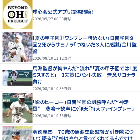
球心会公式アプリ提供開始！
2026/05/27 00:00
野球
【夏の甲子園】「ワンプレー諦めない」日南学園９
回２死からサヨナラ「つないだ３人に感謝」金川監
督
2026/08/10 11:12
野球
馬淵監督が悔やんだ“流れ”「夏の甲子園では1度
ミスすると」 3失策にバント失敗…無念サヨナラ
負け
2026/08/10 10:39
野球
「影のヒーロー」日南学園の劇勝呼んだ“神走
塁” 悲鳴→歓声にX仰天「特大ファインプレー」
2026/08/10 10:56
野球
明徳義塾 ７０歳の馬淵史郎監督が引き際につ
いて語る「学校はやれと言ってくれてるんですけ