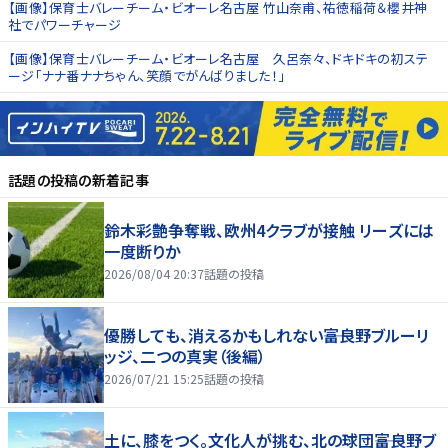
【画像】保育士バレーチーム・ビオーレ名古屋 竹山奈甫、祐徳稲荷＆櫻井神
社でパワーチャージ
【画像】保育士バレーチーム・ビオーレ名古屋 久呂奈々、ドキドキの初ステ
ージ「ナナ番ナナちゃん、笑顔でがんばりました！」
話題の投稿
の新着記事
鈴木彩艶争奪戦、欧州4クラブが接触 リーズには
一度断りか
2026/08/04 20:37
話題の投稿
優勝しても、消えるかもしれない――富良野ブルーリ
ッジ、二つの真実（後編）
2026/07/21 15:25
話題の投稿
土に、膝をつく。文化人が挑む、北の球団――富良野ブ