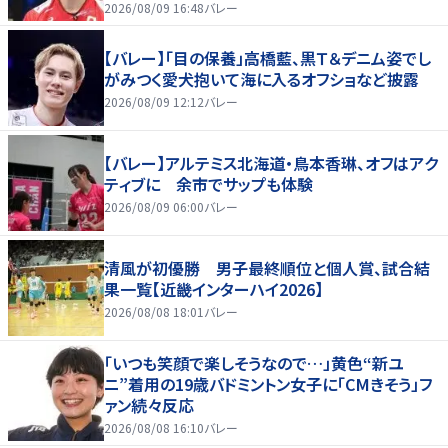
好いい」
2026/08/09 16:48
バレー
【バレー】「目の保養」高橋藍、黒Ｔ＆デニム姿でし
がみつく愛犬抱いて海に入るオフショなど披露
2026/08/09 12:12
バレー
【バレー】アルテミス北海道・鳥本香琳、オフはアク
ティブに 余市でサップも体験
2026/08/09 06:00
バレー
清風が初優勝 男子最終順位と個人賞、試合結
果一覧【近畿インターハイ2026】
2026/08/08 18:01
バレー
「いつも笑顔で楽しそうなので…」黄色“新ユ
ニ”着用の19歳バドミントン女子に「CMきそう」フ
ァン続々反応
2026/08/08 16:10
バレー