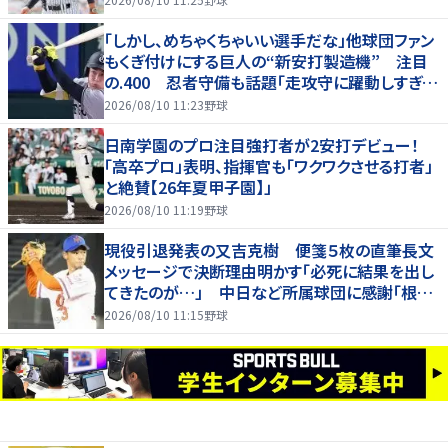
「しかし、めちゃくちゃいい選手だな」他球団ファン
もくぎ付けにする巨人の“新安打製造機” 注目
の.400 忍者守備も話題「走攻守に躍動しすぎだ
ろ」
2026/08/10 11:23
野球
日南学園のプロ注目強打者が2安打デビュー！
「高卒プロ」表明、指揮官も「ワクワクさせる打者」
と絶賛【26年夏甲子園】」
2026/08/10 11:19
野球
現役引退発表の又吉克樹 便箋５枚の直筆長文
メッセージで決断理由明かす「必死に結果を出し
てきたのが…」 中日など所属球団に感謝「根気
強く指導してもらった」
2026/08/10 11:15
野球