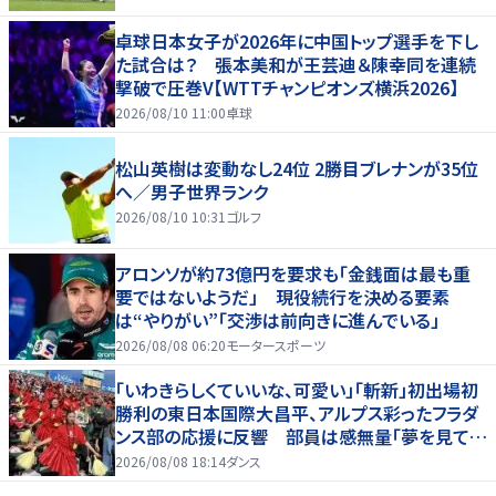
卓球日本女子が2026年に中国トップ選手を下し
た試合は？ 張本美和が王芸迪＆陳幸同を連続
撃破で圧巻V【WTTチャンピオンズ横浜2026】
2026/08/10 11:00
卓球
松山英樹は変動なし24位 2勝目ブレナンが35位
へ／男子世界ランク
2026/08/10 10:31
ゴルフ
アロンソが約73億円を要求も「金銭面は最も重
要ではないようだ」 現役続行を決める要素
は“やりがい”「交渉は前向きに進んでいる」
2026/08/08 06:20
モータースポーツ
「いわきらしくていいな、可愛い」「斬新」初出場初
勝利の東日本国際大昌平、アルプス彩ったフラダ
ンス部の応援に反響 部員は感無量「夢を見てい
るよう」
2026/08/08 18:14
ダンス