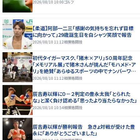
2026/08/10 10:00
ゴルフ
【柔道】阿部一二三「感謝の気持ちを忘れず目標
に向かって」29歳誕生日を白シャツ笑顔で報告
2026/08/10 11:12
相撲格闘技
初代タイガーマスク、「猪木×アリ」５０周年記念
「メモリアル展」で猪木さんが挑んだ「モハメド・ア
リ」を絶賛「あらゆるスポーツの中でナンバーワン
の存在」
2026/08/10 11:12
相撲格闘技
辰吉寿以輝に０－２判定の豊永太我「とられた
な」と潔く負け認める「思ったより当たらなかった」
2026/08/10 10:54
相撲格闘技
辰吉寿以輝が勝利報告 急きょ対戦が受けた豊
永に「ありがとうございました」