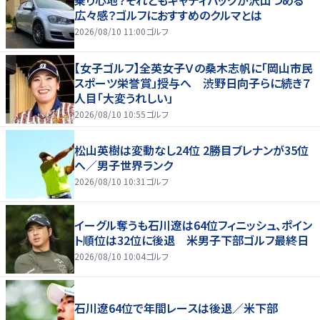
乗り心地？それともキャディバッグが沢山つめる
広々感？ゴルフにおすすめのクルマとは
2026/08/10 11:00
ゴルフ
【女子ゴルフ】全英女子Ｖの桑木志帆に「岡山市民
スポーツ栄誉賞」授与へ 渋野日向子らに続き７
人目「大変うれしい」
2026/08/10 10:55
ゴルフ
松山英樹は変動なし24位 2勝目ブレナンが35位
へ／男子世界ランク
2026/08/10 10:31
ゴルフ
イーグル奪うも石川遼は64位フィニッシュ、ポイン
ト順位は32位に後退 米男子下部ゴルフ最終日
2026/08/10 10:04
ゴルフ
石川遼64位で年間レースは後退／米下部