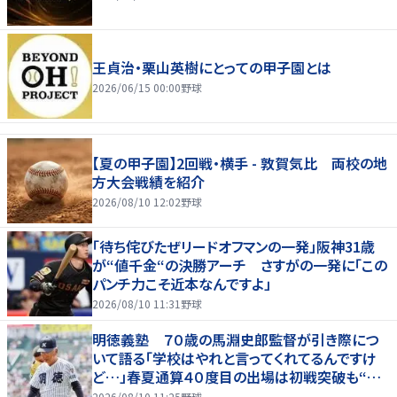
王貞治・栗山英樹にとっての甲子園とは
2026/06/15 00:00
野球
【夏の甲子園】2回戦・横手 - 敦賀気比 両校の地
方大会戦績を紹介
2026/08/10 12:02
野球
「待ち侘びたぜリードオフマンの一発」阪神31歳
が“値千金“の決勝アーチ さすがの一発に「この
パンチ力こそ近本なんですよ」
2026/08/10 11:31
野球
明徳義塾 ７０歳の馬淵史郎監督が引き際につ
いて語る「学校はやれと言ってくれてるんですけ
ど…」春夏通算４０度目の出場は初戦突破も“馬
淵節”炸裂
2026/08/10 11:25
野球