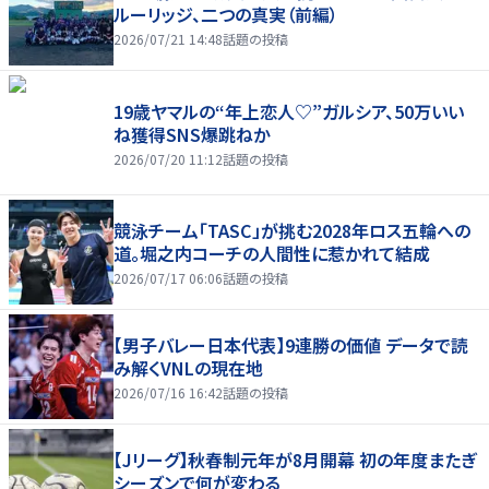
ルーリッジ、二つの真実（前編）
2026/07/21 14:48
話題の投稿
19歳ヤマルの“年上恋人♡”ガルシア、50万いい
ね獲得SNS爆跳ねか
2026/07/20 11:12
話題の投稿
競泳チーム「TASC」が挑む2028年ロス五輪への
道。堀之内コーチの人間性に惹かれて結成
2026/07/17 06:06
話題の投稿
【男子バレー日本代表】9連勝の価値 データで読
み解くVNLの現在地
2026/07/16 16:42
話題の投稿
【Jリーグ】秋春制元年が8月開幕 初の年度またぎ
シーズンで何が変わる