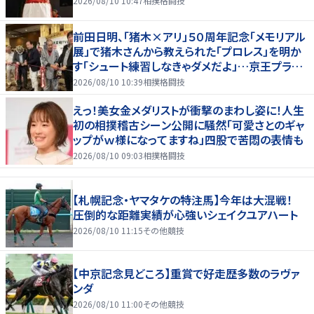
2026/08/10 10:47
相撲格闘技
前田日明、「猪木×アリ」５０周年記念「メモリアル
展」で猪木さんから教えられた「プロレス」を明か
す「シュート練習しなきゃダメだよ」…京王プラザ
ホテルで３１日まで
2026/08/10 10:39
相撲格闘技
えっ！美女金メダリストが衝撃のまわし姿に！人生
初の相撲稽古シーン公開に騒然「可愛さとのギャ
ップがｗ様になってますね」四股で苦悶の表情も
2026/08/10 09:03
相撲格闘技
【札幌記念・ヤマタケの特注馬】今年は大混戦！
圧倒的な距離実績が心強いシェイクユアハート
2026/08/10 11:15
その他競技
【中京記念見どころ】重賞で好走歴多数のラヴァ
ンダ
2026/08/10 11:00
その他競技