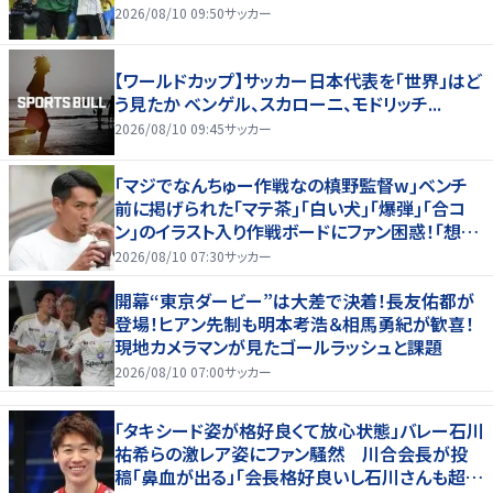
2026/08/10 09:50
サッカー
【ワールドカップ】サッカー日本代表を「世界」はど
う見たか ベンゲル、スカローニ、モドリッチ...
2026/08/10 09:45
サッカー
｢マジでなんちゅー作戦なの槙野監督w｣ベンチ
前に掲げられた｢マテ茶｣｢白い犬｣｢爆弾｣｢合コ
ン｣のイラスト入り作戦ボードにファン困惑！｢想像
よりデカくて吹いた｣
2026/08/10 07:30
サッカー
開幕“東京ダービー”は大差で決着！長友佑都が
登場！ヒアン先制も明本考浩＆相馬勇紀が歓喜！
現地カメラマンが見たゴールラッシュと課題
2026/08/10 07:00
サッカー
「タキシード姿が格好良くて放心状態」バレー石川
祐希らの激レア姿にファン騒然 川合会長が投
稿「鼻血が出る」「会長格好良いし石川さんも超格