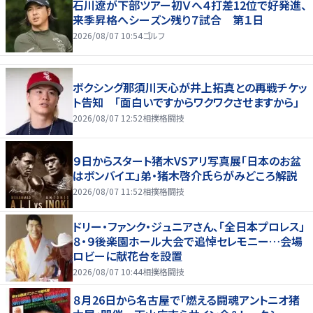
石川遼が下部ツアー初Ｖへ４打差12位で好発進、
来季昇格へシーズン残り７試合 第１日
2026/08/07 10:54
ゴルフ
ボクシング那須川天心が井上拓真との再戦チケッ
ト告知 「面白いですからワクワクさせますから」
2026/08/07 12:52
相撲格闘技
９日からスタート猪木VSアリ写真展「日本のお盆
はボンバイエ」弟・猪木啓介氏らがみどころ解説
2026/08/07 11:52
相撲格闘技
ドリー・ファンク・ジュニアさん、「全日本プロレス」
８・９後楽園ホール大会で追悼セレモニー…会場
ロビーに献花台を設置
2026/08/07 10:44
相撲格闘技
８月26日から名古屋で「燃える闘魂アントニオ猪