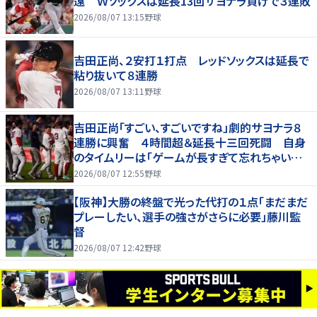
遠 Ｗソックスは延長13回サヨナラ負けで３連敗
2026/08/07 13:15
野球
吉田正尚、２安打１打点 レッドソックスは延長で
粘り抜いて８連勝
2026/08/07 13:11
野球
吉田正尚「すごい、すごいですね」劇的サヨナラ８
連勝に興奮 ４時間超＆延長十三回死闘 自身
のタイムリーは「ゲームが長すぎて忘れちゃいまし
た」
2026/08/07 12:55
野球
【阪神】大勝の終盤で光った代打の１点「まだまだ
プレーしたい、選手の強さがさらに必要」藤川監
督
2026/08/07 12:42
野球