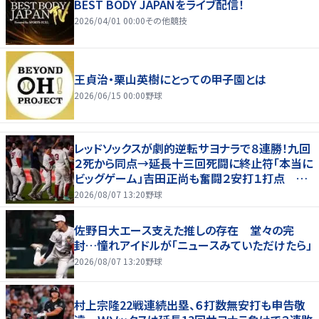
BEST BODY JAPANをライブ配信！
2026/04/01 00:00
その他競技
王貞治・栗山英樹にとっての甲子園とは
2026/06/15 00:00
野球
レッドソックスが劇的逆転サヨナラで８連勝！九回
２死から同点→延長十三回死闘に終止符「本当に
ビッグゲーム」吉田正尚も奮闘２安打１打点 本
拠地熱狂
2026/08/07 13:20
野球
佐野日大エース支えた推しの存在 堂々の完
封…憧れアイドルが「ニュースみていただけたら」
2026/08/07 13:20
野球
村上宗隆22戦連続出塁、６打数無安打も申告敬