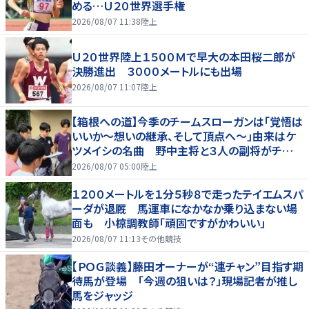
める…Ｕ２０世界選手権
2026/08/07 11:38
陸上
Ｕ２０世界陸上１５００Ｍで早大の本田桜二郎が
決勝進出 ３０００メートルにも出場
2026/08/07 11:07
陸上
【箱根への道】今季のチームスローガンは「覚悟は
いいか～想いの継承、そして頂点へ～」由来はケ
ツメイシの名曲 野中主将と３人の副将がチーム
を引っ張る…夏合宿特集第１弾、国学院大
2026/08/07 05:00
陸上
１２００メートルを１分５秒８で走ったテイエムスパ
ーダが退厩 馬運車になかなか乗り込まない場
面も 小椋調教師「頑固ですがかわいい」
2026/08/07 11:13
その他競技
【ＰＯＧ談義】藤田オーナーが“連チャン”目指す期
待馬が登場 「今週の狙いは？」現場記者が推し
馬をジャッジ