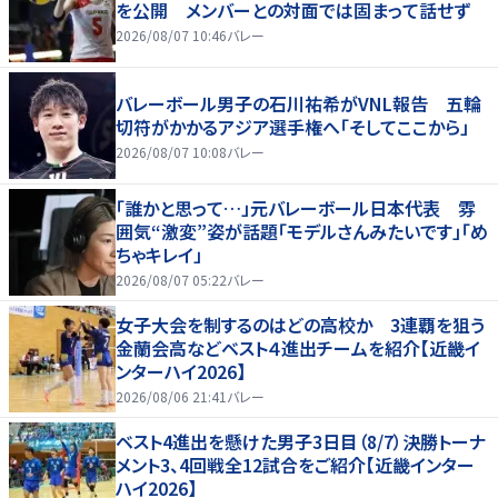
を公開 メンバーとの対面では固まって話せず
2026/08/07 10:46
バレー
バレーボール男子の石川祐希がVNL報告 五輪
切符がかかるアジア選手権へ「そしてここから」
2026/08/07 10:08
バレー
「誰かと思って…」元バレーボール日本代表 雰
囲気“激変”姿が話題「モデルさんみたいです」「め
ちゃキレイ」
2026/08/07 05:22
バレー
女子大会を制するのはどの高校か 3連覇を狙う
金蘭会高などベスト４進出チームを紹介【近畿イ
ンターハイ2026】
2026/08/06 21:41
バレー
ベスト4進出を懸けた男子3日目（8/7）決勝トーナ
メント3、4回戦全12試合をご紹介【近畿インター
ハイ2026】