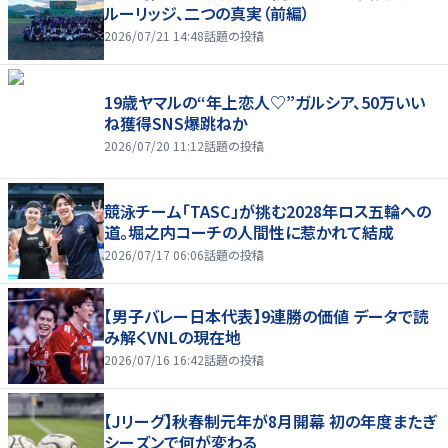
ルーリッジ、二つの真実（前編）
2026/07/21 14:48
話題の投稿
19歳ヤマルの“年上恋人♡”ガルシア、50万いい
ね獲得SNS爆跳ねか
2026/07/20 11:12
話題の投稿
競泳チーム「TASC」が挑む2028年ロス五輪への
道。堀之内コーチの人間性に惹かれて結成
2026/07/17 06:06
話題の投稿
【男子バレー日本代表】9連勝の価値 データで読
み解くVNLの現在地
2026/07/16 16:42
話題の投稿
【Jリーグ】秋春制元年が8月開幕 初の年度またぎ
シーズンで何が変わる