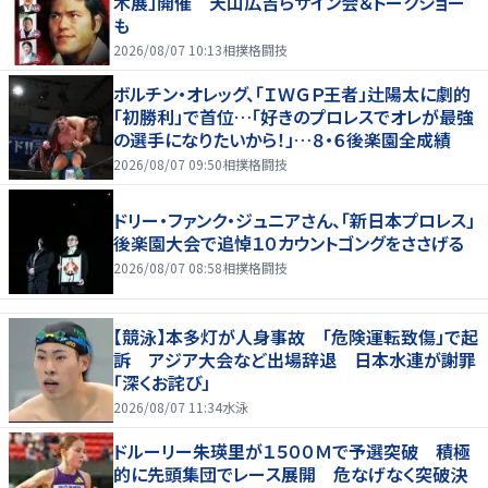
木展」開催 天山広吉らサイン会＆トークショー
も
2026/08/07 10:13
相撲格闘技
ボルチン・オレッグ、「ＩＷＧＰ王者」辻陽太に劇的
「初勝利」で首位…「好きのプロレスでオレが最強
の選手になりたいから！」…８・６後楽園全成績
2026/08/07 09:50
相撲格闘技
ドリー・ファンク・ジュニアさん、「新日本プロレス」
後楽園大会で追悼１０カウントゴングをささげる
2026/08/07 08:58
相撲格闘技
【競泳】本多灯が人身事故 「危険運転致傷」で起
訴 アジア大会など出場辞退 日本水連が謝罪
「深くお詫び」
2026/08/07 11:34
水泳
ドルーリー朱瑛里が１５００Ｍで予選突破 積極
的に先頭集団でレース展開 危なげなく突破決