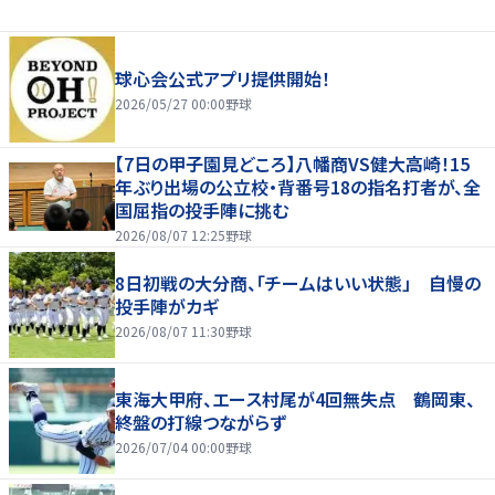
球心会公式アプリ提供開始！
2026/05/27 00:00
野球
【7日の甲子園見どころ】八幡商VS健大高崎！15
年ぶり出場の公立校・背番号18の指名打者が、全
国屈指の投手陣に挑む
2026/08/07 12:25
野球
8日初戦の大分商、「チームはいい状態」 自慢の
投手陣がカギ
2026/08/07 11:30
野球
東海大甲府、エース村尾が4回無失点 鶴岡東、
終盤の打線つながらず
2026/07/04 00:00
野球