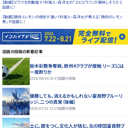
【動画】ピラフを炊飯器で！料理人・森洋太の「エビピラフ」が美味しそうだと
話題に！
【動画】鶏肉とレモンの相性が凄い！料理人・森洋太が教える「鶏肉のレモン
煮」が話題に！
話題の投稿
の新着記事
鈴木彩艶争奪戦、欧州4クラブが接触 リーズには
一度断りか
2026/08/04 20:37
話題の投稿
優勝しても、消えるかもしれない――富良野ブルーリ
ッジ、二つの真実（後編）
2026/07/21 15:25
話題の投稿
土に、膝をつく。文化人が挑む、北の球団――富良野ブ