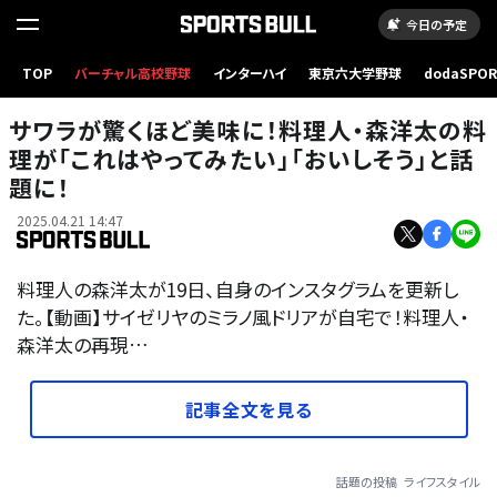
今日の予定
TOP
バーチャル高校野球
インターハイ
東京六大学野球
dodaSPO
（新しいタブ
サワラが驚くほど美味に！料理人・森洋太の料
理が「これはやってみたい」「おいしそう」と話
題に！
2025.04.21 14:47
料理人の森洋太が19日、自身のインスタグラムを更新し
た。【動画】サイゼリヤのミラノ風ドリアが自宅で！料理人・
森洋太の再現…
記事全文を見る
話題の投稿
ライフスタイル