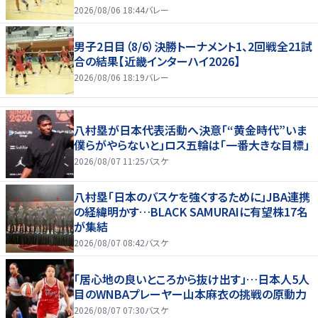
2026/08/06 18:44
バレー
男子2日目（8/6）決勝トーナメント1、2回戦全21試
合の結果【近畿インターハイ2026】
2026/08/06 18:19
バレー
八村塁が日本代表活動へ決意「“黄金時代”いま
僕らがやらないと」ロス五輪は「一番大きな目標」
2026/08/07 11:25
バスケ
八村塁「日本のバスケを強くするために」JBA連携
の経緯明かす…BLACK SAMURAIに有望株17名
が集結
2026/08/07 08:42
バスケ
「居心地の良いところから抜け出す」…日本人5人
目のWNBAプレーヤー山本麻衣の挑戦の原動力
2026/08/07 07:30
バスケ