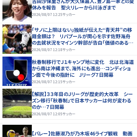
吉田沙保里さんが大久保嘉人、豊ノ島一家との夏
休みを報告 聖火リレーから川泳ぎまで
2026/08/07 12:25
サッカー
「サノに上限はない」独紙が伝えた“青天井”の移
籍金額は？ リバプールが関心を示す佐野海舟
の去就状況をマインツ幹部が告白「価値のあるも
のになる」
2026/08/07 12:18
サッカー
秋春制移行でＪ１キャンプ地に変化 北は北海道
から南は沖縄まで、海外にも進出…コンディショ
ン面で今後の指針に Jリーグ７日開幕
2026/08/07 12:15
サッカー
【解説】３３年目のＪリーグが歴史的大改革 シー
ズン移行「秋春制」で日本サッカーは何が変わる
のか…７日開幕
2026/08/07 12:05
サッカー
【バレー】佐藤淑乃が乃木坂46ライブ観戦 動画